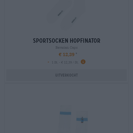
sportsocken hopfinator
Bavarian Caps
€ 12,39
-
1 St. - € 12,39 / St.
Uitverkocht