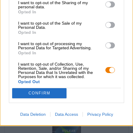
I want to opt-out of the Sharing of my
personal data.
Opted In
I want to opt-out of the Sale of my
Personal Data.
Opted In
lambic marmelade kirsch
I want to opt-out of processing my
Personal Data for Targeted Advertising.
Cantillon
Opted In
€ 6,99
-
I want to opt-out of Collection, Use,
200 G - € 3,50 / 100 G
Retention, Sale, and/or Sharing of my
Personal Data that Is Unrelated with the
Purposes for which it was collected.
Uitverkocht
Opted Out
CONFIRM
Data Deletion
Data Access
Privacy Policy