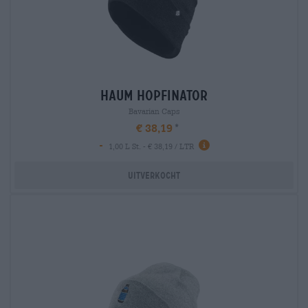
haum hopfinator
Bavarian Caps
€ 38,19
-
1,00 L St. - € 38,19 / LTR
Uitverkocht