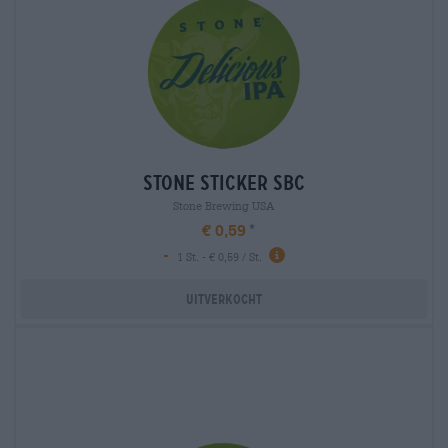
stone sticker sbc
Stone Brewing USA
€ 0,59
-
1 St. - € 0,59 / St.
Uitverkocht