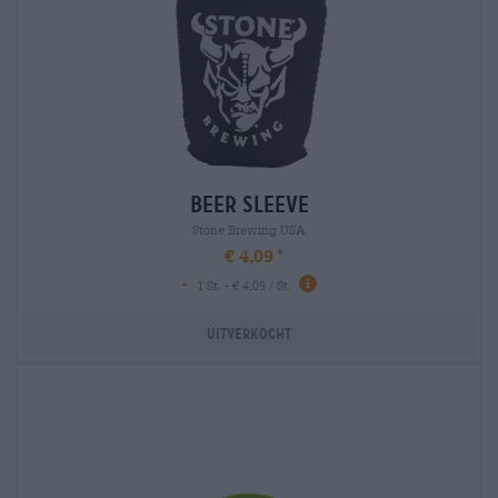
beer sleeve
Stone Brewing USA
€ 4,09
-
1 St. - € 4,09 / St.
Uitverkocht