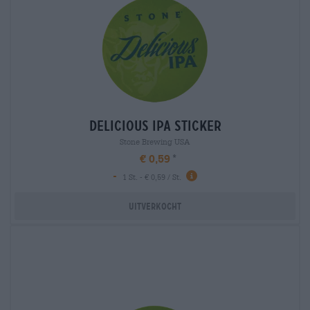
delicious ipa sticker
Stone Brewing USA
€ 0,59
-
1 St. - € 0,59 / St.
Uitverkocht