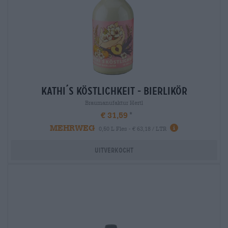
kathi´s köstlichkeit - bierlikör
Braumanufaktur Hertl
€ 31,59
MEHRWEG
0,50 L Fles - € 63,18 / LTR
Uitverkocht