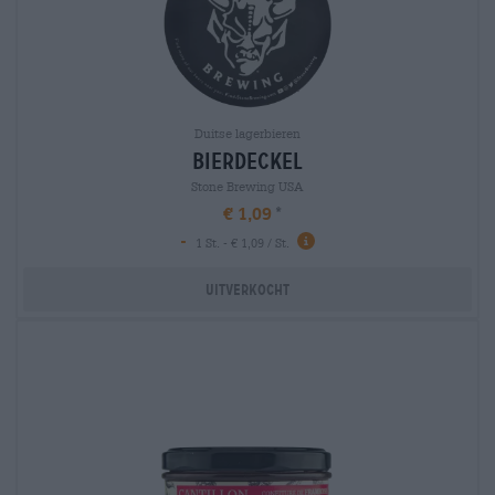
Duitse lagerbieren
bierdeckel
Stone Brewing USA
€ 1,09
-
1 St. - € 1,09 / St.
Uitverkocht