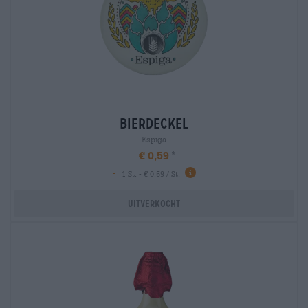
bierdeckel
Espiga
€ 0,59
-
1 St. - € 0,59 / St.
Uitverkocht