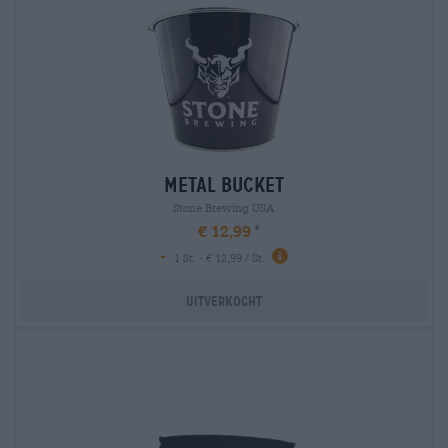
metal bucket
Stone Brewing USA
€ 12,99
-
1 St. - € 12,99 / St.
Uitverkocht