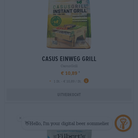
casus einweg grill
CasusGrill
€ 10,89
-
1 St. - € 10,89 / St.
Uitverkocht