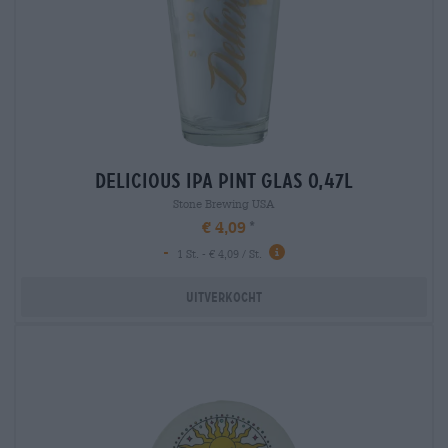
delicious ipa pint glas 0,47l
Stone Brewing USA
€ 4,09
-
1 St. - € 4,09 / St.
Uitverkocht