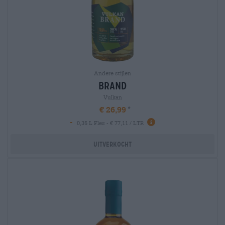
Andere stijlen
brand
Vulkan
€ 26,99
-
0,35 L Fles - € 77,11 / LTR
Uitverkocht