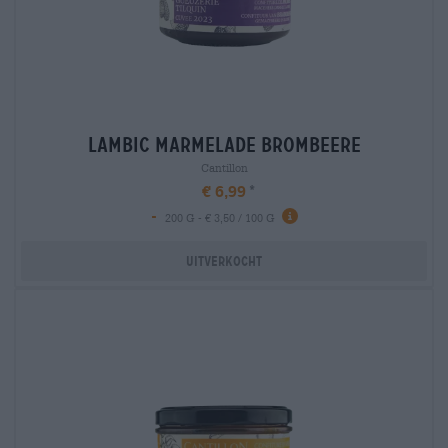
lambic marmelade brombeere
Cantillon
€ 6,99
-
200 G - € 3,50 / 100 G
Uitverkocht