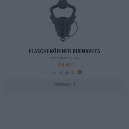
flaschenöffner buenaveza
Stone Brewing USA
€ 4,69
-
1 St. - € 4,69 / St.
Uitverkocht