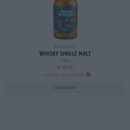
Andere stijlen
whisky single malt
Vulkan
€ 39,39
-
0,35 L Fles - € 112,54 / LTR
Uitverkocht