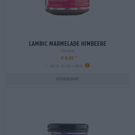
lambic marmelade himbeere
Cantillon
€ 6,99
-
200 G - € 3,50 / 100 G
Uitverkocht