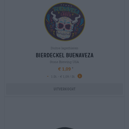
Duitse lagerbieren
bierdeckel buenaveza
Stone Brewing USA
€ 1,09
-
1 St. - € 1,09 / St.
Uitverkocht