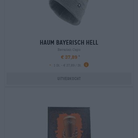
haum bayerisch hell
Bavarian Caps
€ 37,89
-
1 St. - € 37,89 / St.
Uitverkocht