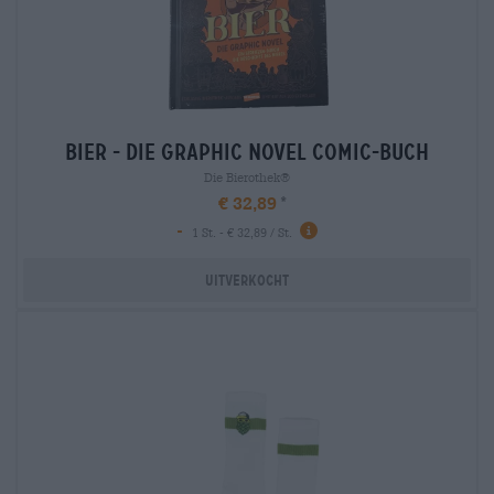
bier - die graphic novel comic-buch
Die Bierothek®
€ 32,89
-
1 St. - € 32,89 / St.
Uitverkocht