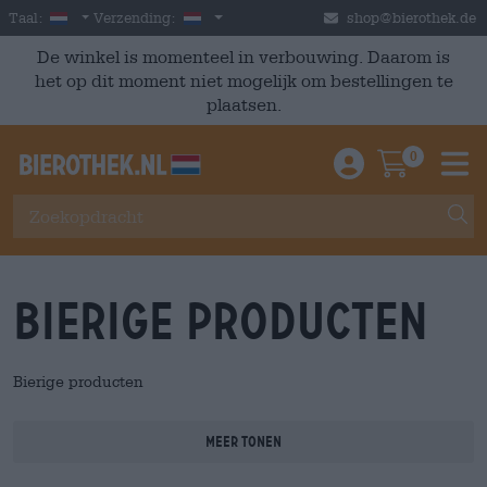
Skip to main content
Dutch
Nederland
Taal:
Verzending:
shop@bierothek.de
De winkel is momenteel in verbouwing. Daarom is
het op dit moment niet mogelijk om bestellingen te
plaatsen.
0
Einloggen / An
Warenkor
M
Bierige producten
Bierige producten
Meer tonen