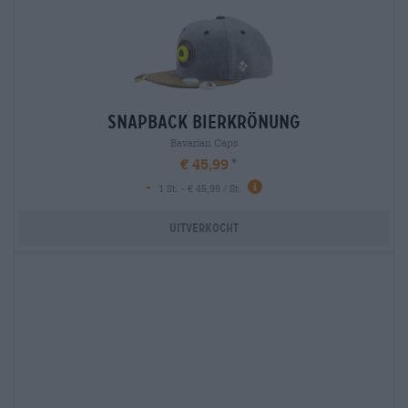
snapback bierkrönung
Bavarian Caps
€ 45,99
-
1 St. - € 45,99 / St.
Uitverkocht