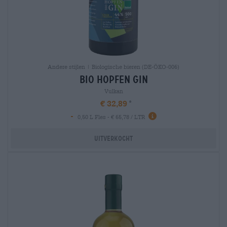
Andere stijlen | Biologische bieren (DE-ÖKO-006)
bio hopfen gin
Vulkan
€ 32,89
-
0,50 L Fles - € 65,78 / LTR
Uitverkocht