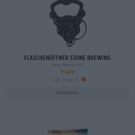
flaschenöffner stone brewing
Stone Brewing USA
€ 4,69
-
1 St. - € 4,69 / St.
Uitverkocht