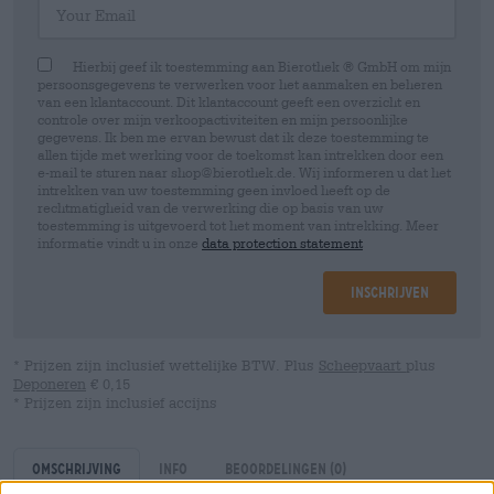
Hierbij geef ik toestemming aan Bierothek ® GmbH om mijn
persoonsgegevens te verwerken voor het aanmaken en beheren
van een klantaccount. Dit klantaccount geeft een overzicht en
controle over mijn verkoopactiviteiten en mijn persoonlijke
gegevens. Ik ben me ervan bewust dat ik deze toestemming te
allen tijde met werking voor de toekomst kan intrekken door een
e-mail te sturen naar shop@bierothek.de. Wij informeren u dat het
intrekken van uw toestemming geen invloed heeft op de
rechtmatigheid van de verwerking die op basis van uw
toestemming is uitgevoerd tot het moment van intrekking. Meer
informatie vindt u in onze
data protection statement
Inschrijven
* Prijzen zijn inclusief wettelijke BTW. Plus
Scheepvaart
plus
Deponeren
€ 0,15
* Prijzen zijn inclusief accijns
Omschrijving
Info
Beoordelingen
(0)