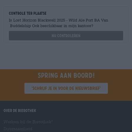
Controle ter plaatse
Is Lost Horizon Blackwell 2025 - Wild Ale Port BA Van
Buddelship Ook beschikbaar in mijn kantoor?
Nu controleren
Spring aan boord!
'Schrijf je in voor de nieuwsbrief'
Over de Bierothek
Werken bij de Bierothek
®
Duurzaamheid