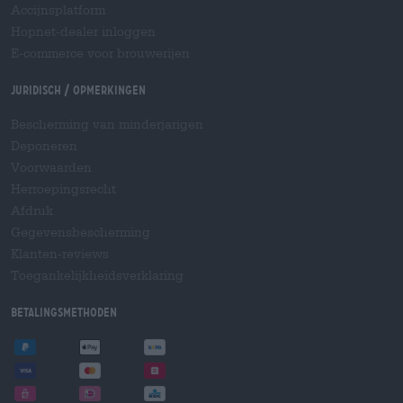
Accijnsplatform
Hopnet-dealer inloggen
E-commerce voor brouwerijen
Juridisch / Opmerkingen
Bescherming van minderjarigen
Deponeren
Voorwaarden
Herroepingsrecht
Afdruk
Gegevensbescherming
Klanten-reviews
Toegankelijkheidsverklaring
Betalingsmethoden