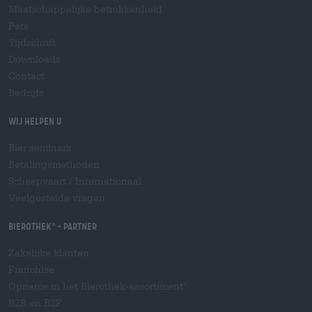
Maatschappelijke betrokkenheid
Pers
Tijdschrift
Downloads
Contact
Bedrijfs
Wij helpen u
Bier seminars
Betalingsmethoden
Scheepvaart
/
Internationaal
Veelgestelde vragen
Bierothek
- Partner
®
Zakelijke klanten
Franchise
Opname in het Bierothek-assortiment
®
B2B en B2F