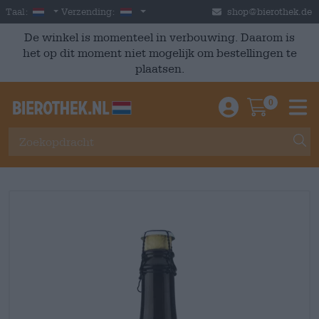
Skip to main content
Dutch
Nederland
Taal:
Verzending:
shop@bierothek.de
De winkel is momenteel in verbouwing. Daarom is
het op dit moment niet mogelijk om bestellingen te
plaatsen.
0
Einloggen / An
Warenkor
M