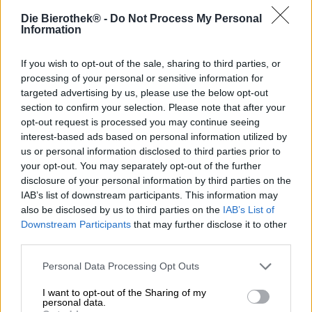
Die Bierothek® -
Do Not Process My Personal
Information
De craftbiersector is razendsnel en meedogenloos.
Brouwerijen die net een enorme hit hebben gescoord,
kunnen weken later al op de rand van de afgrond staan.
If you wish to opt-out of the sale, sharing to third parties, or
Bier is een luxeartikel en staat niet altijd bovenaan de
processing of your personal or sensitive information for
prioriteitenlijst van de consument. Wanneer het moeilijker
targeted advertising by us, please use the below opt-out
wordt of de financiën om andere redenen krap zijn,
section to confirm your selection. Please note that after your
bevinden zeer gespecialiseerde craftbrouwerijen en hun
opt-out request is processed you may continue seeing
met veel liefde en tijd gebrouwen bieren zich vaak in een
interest-based ads based on personal information utilized by
nadelige positie. Ook de Blackwell Brewery uit het
us or personal information disclosed to third parties prior to
Zwitserse Burgdorf werd het slachtoffer van deze
your opt-out. You may separately opt-out of the further
negatieve trend. Daarvoor was het team echter een
disclosure of your personal information by third parties on the
samenwerking aangegaan met de Buddelship Brewery uit
IAB’s list of downstream participants. This information may
Hamburg. Blackwell bestaat niet meer, maar de
also be disclosed by us to third parties on the
IAB’s List of
samenwerking die daaruit voortvloeit, blijft bestaan – in
Downstream Participants
that may further disclose it to other
ieder geval tot de laatste fles leeg is.
third parties.
Dit collaboratieve brouwsel is om meer dan één reden
Personal Data Processing Opt Outs
bijzonder: Lost Horizon Blackwell (genoemd als eerbetoon
aan de brouwerij van Burgdorf) is een wild bier,
I want to opt-out of the Sharing of my
gefermenteerd met een mix van wilde gisten en
personal data.
vervolgens meer dan vijf jaar gerijpt op portvaten. De gist