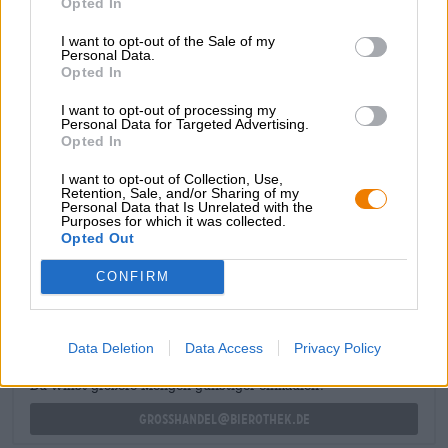
Opted In
geeft het bier funky ondertonen en een complexe, fruitige
zuurgraad met een sterke aanwezigheid, terwijl het
I want to opt-out of the Sale of my
Personal Data.
houten vat tonen van port, donkere druiven, vanille en
Opted In
eikenhout produceert. Een heerlijk drankje dat een
eenvoudige avond omtovert tot een klein feestje.
I want to opt-out of processing my
Personal Data for Targeted Advertising.
Vaarwel, Blackwell!
Opted In
I want to opt-out of Collection, Use,
Retention, Sale, and/or Sharing of my
Personal Data that Is Unrelated with the
Purposes for which it was collected.
Opted Out
GRATIS BIERCONSULT
Heb je vragen over dit bier? Wij zijn er voor u.
CONFIRM
shop@bierothek.de
Data Deletion
Data Access
Privacy Policy
handelaren of restauranthouders
Du willst größere Mengen günstiger einkaufen?
grosshandel@bierothek.de