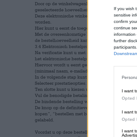
Door op de winkelwagenknop te klikken voegt u h
If you wish 
geselecteerde hoeveelheid) aan het elektronisc
sensitive in
Deze elektronische winkelwagen is op elk momen
confirm you
worden.
Hier kunt u eerst de toegevoegde producten beki
continue se
Met de overeenkomstige knoppen kunnen product
information 
de bestelhoeveelheid kan worden gewijzigd.
further disc
3.4 Elektronisch bestelproces
participants
Na verificatie kunt u met de bijbehorende knoppe
Downstream 
het elektronische bestelproces voltooien.
Hiervoor wordt u eerst gevraagd uw contactgegev
(minimaal naam, e-mailadres en aflever- of factuu
In de volgende stap kunt u dan kiezen tussen de
Persona
Selecteer prestatieopties.
Ten slotte kunt u kiezen uit een van de beschik
I want t
Vul de benodigde betalingsgegevens in en rond d
Opted 
De bindende bestelling wordt pas geplaatst als
De knop op de definitieve bestelpagina wordt inge
I want t
kopen”, “bestellen met betaling” of een andere d
Opted 
gelabeld.
I want 
Voordat u op deze bestelknop klikt, kunt u op de
Advertis