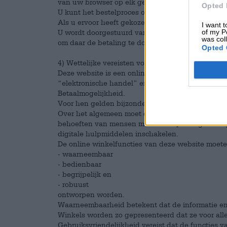
van uw browser op elk gewenst moment terug te 
Opted 
U kunt het bestelproces op elk gewenst moment 
Als u ervoor heeft gekozen om te betalen via een
I want t
U wordt doorgestuurd van de definitieve bestelp
of my P
was col
om daar de betaling te doen.
Opted 
4) Wettelijke vereisten voor toegankelijkheid
Deze website is een online winkel en behoort to
“elektronische handel” en wordt gekenmerkt door
Betaalmogelijkheid.
Voor hen gelden bijzondere wettelijke vereisten 
Over het algemeen moet deze website functies e
behoeften van mensen met een beperking en zor
digitale hulpmiddelen inschakelen.
De online winkelfuncties van deze website moet
- waarneembaar
- bedienbaar
- begrijpelijk en
- robuust
ontworpen worden.
Waarneembaarheid betekent dat de informatie e
Winkels worden zo gepresenteerd dat ze voor alle
Gebruiksvriendelijkheid vereist dat de functies