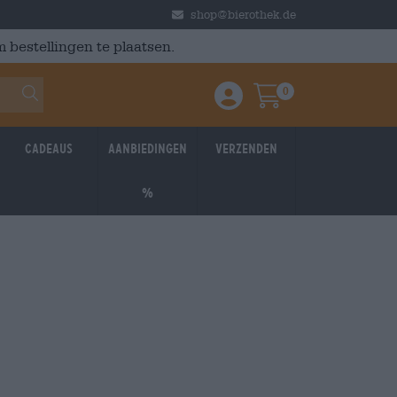
shop@bierothek.de
 bestellingen te plaatsen.
0
Einloggen / Anmelden
Warenkorb
Cadeaus
Aanbiedingen
Verzenden
%