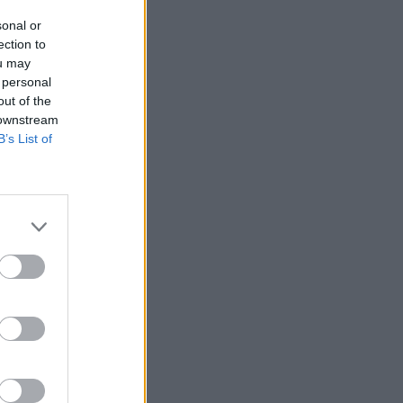
sonal or
ection to
ou may
 personal
out of the
 downstream
B’s List of