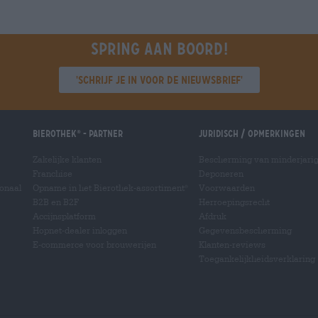
Spring aan boord!
'Schrijf je in voor de nieuwsbrief'
Bierothek
- Partner
Juridisch / Opmerkingen
®
Zakelijke klanten
Bescherming van minderjari
Franchise
Deponeren
ionaal
Opname in het Bierothek-assortiment
Voorwaarden
®
B2B en B2F
Herroepingsrecht
Accijnsplatform
Afdruk
Hopnet-dealer inloggen
Gegevensbescherming
E-commerce voor brouwerijen
Klanten-reviews
Toegankelijkheidsverklaring