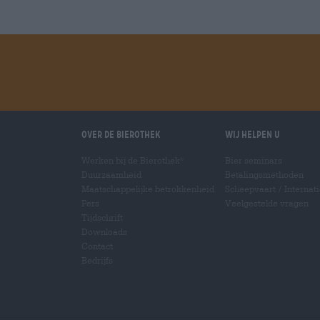
Over de Bierothek
Wij helpen u
Werken bij de Bierothek
Bier seminars
®
Duurzaamheid
Betalingsmethoden
Maatschappelijke betrokkenheid
Scheepvaart
/
Internat
Pers
Veelgestelde vragen
Tijdschrift
Downloads
Contact
Bedrijfs