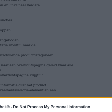
n en links naar verdere
functies
noppen.
 aangeboden
tatie wordt u naar de
erschillende productcategorieën
 naar een overzichtspagina geleid waar alle
n.
overzichtspagina krijgt u:
 informatie over het product
eveelheidsselectie-element en een
tie de gewenste bestelhoeveelheid worden geselecteerd
thek® -
Do Not Process My Personal Information