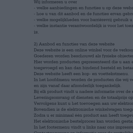
Wij informeren u over
- welke aanbiedingen en functies u op deze webs
- hoe u van dit aanbod en de functies ervan geb
- welke mogelijkheden voor barrièrevrij gebruik u
- welke instantie verantwoordelijk is voor het to
is.
2) Aanbod en functies van deze website
Deze website is een online winkel voor de verko
Goederen worden beschouwd als fysieke objecte
Hier worden producten gepresenteerd die u aan 
toegevoegd en kan dan bindend besteld en beta
Deze website heeft een kop- en voettekstmenu.
In het hoofdmenu worden de producten die wij 
en zijn vanaf daar afzonderlijk toegankelijk.
Bij elk product vindt u nadere informatie over de
Leveringsomvang of diensten en de totaalprijs op
Vervolgens kunt u het toevoegen aan uw elektr
Bovendien is de elektronische winkelwagen toeg
Zodra u er minimaal één product aan heeft toeg
Het elektronische bestelproces kan worden gestar
In het footermenu vindt u links naar ons impres
Contactgegevens en informatie over de wettelijk