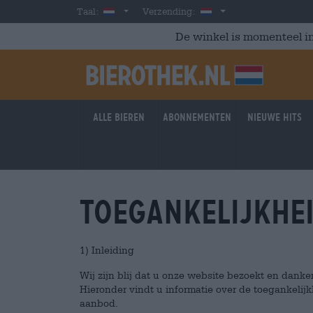
Skip to main content
Dutch
Nederland
Taal:
Verzending:
De winkel is momenteel in
Alle bieren
Abonnementen
Nieuwe hits
Toegankelijkhe
1) Inleiding
Wij zijn blij dat u onze website bezoekt en danke
Hieronder vindt u informatie over de toegankelij
aanbod.