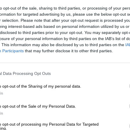
et product toe (indien van toepassing in
to opt-out of the sale, sharing to third parties, or processing of your per
he winkelwagentje toevoegen.
formation for targeted advertising by us, please use the below opt-out s
t toegankelijk via het hoofdmenu
r selection. Please note that after your opt-out request is processed y
jken.
eing interest-based ads based on personal information utilized by us or
en worden verwijderd of, indien van toepassing,
disclosed to third parties prior to your opt-out. You may separately opt-
losure of your personal information by third parties on the IAB’s list of
. This information may also be disclosed by us to third parties on the
IA
n interacteren
Participants
that may further disclose it to other third parties.
ens in te voeren via het invoermasker
radres).
 beschikbare bezorging of
l Data Processing Opt Outs
bare betaalmethoden,
o opt-out of the Sharing of my personal data.
e bestelling af.
In
 de aangewezen
drukt. Deze heeft het label "Kopen", "Nu"
o opt-out of the Sale of my Personal Data.
uidelijke formulering
In
to opt-out of processing my Personal Data for Targeted
 knop ‘Terug’ klikken
ing.