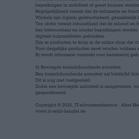
beperkingen in mobiliteit of geest kunnen worde
Begrijpelijkheid vereist dat de informatie en func
Winkels zijn logisch gestructureerd, gemakkelijk 
Ten slotte vereist robuustheid dat de inhoud en 
kan betrouwbaar en zonder beperkingen worden ge
digitale hulpmiddelen gebruiken.
Zijn er producten te koop in de online shop die 
Voor dergelijke producten moet worden voldaan a
Er wordt informatie verstrekt over barrièrevrij geb
5) Bevoegde toezichthoudende autoriteit
toezicht ho
Een toezichthoudende autoriteit zal
Dit is nog niet vastgesteld.
Zodra een bevoegde autoriteit is aangewezen, wo
gespecificeerd.
Copyright © 2025, IT-advocatenkantoor · Alter M
www.it-recht-kanzlei.de