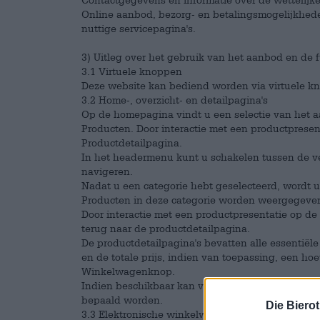
Online aanbod, bezorg- en betalingsmogelijkhede
nuttige servicepagina's.
3) Uitleg over het gebruik van het aanbod en de 
3.1 Virtuele knoppen
Deze website kan bediend worden via virtuele k
3.2 Home-, overzicht- en detailpagina's
Op de homepagina vindt u een selectie van het
Producten. Door interactie met een productpresen
Productdetailpagina.
In het headermenu kunt u schakelen tussen de v
navigeren.
Nadat u een categorie hebt geselecteerd, wordt u
Producten in deze categorie worden weergegeve
Door interactie met een productpresentatie op de 
terug naar de productdetailpagina.
De productdetailpagina's bevatten alle essentiële
en de totale prijs, indien van toepassing, een ho
Winkelwagenknop.
Indien beschikbaar kan via de hoeveelheidselec
bepaald worden.
Die Biero
3.3 Elektronische winkelwagen