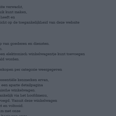
ite verwacht,
ruik kunt maken,
 heeft en
ezicht op de toegankelijkheid van deze website
op van goederen en diensten.
n.
een elektronisch winkelwagentje kunt toevoegen
ald worden.
verkopen per categorie weergegeven
 essentiële kenmerken ervan,
 een aparte detailpagina
onische winkelwagen.
ankelijk via het hoofdmenu,
evoegd. Vanuit deze winkelwagen
t en voltooid.
sum met onze
e basis van onze