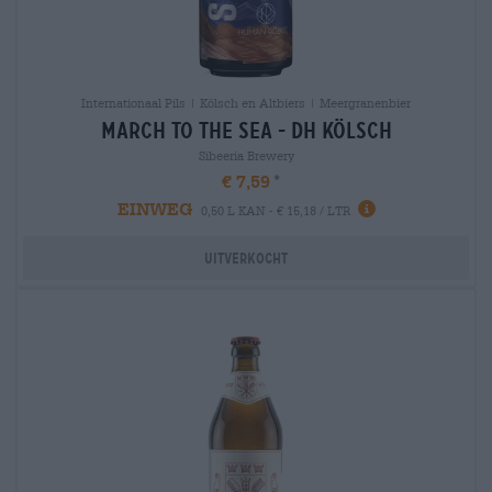
Internationaal Pils | Kölsch en Altbiers | Meergranenbier
march to the sea - dh kölsch
Sibeeria Brewery
€ 7,59
EINWEG
0,50 L KAN - € 15,18 / LTR
Uitverkocht