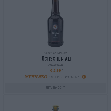
Kölsch en Altbiers
füchschen alt
Füchschen
€ 2,99
MEHRWEG
0,33 L Fles - € 9,06 / LTR
Uitverkocht