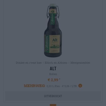
Donker en zwart bier | Kölsch en Altbiers | Meergranenbier
alt
Bolten
€ 2,99
MEHRWEG
0,33 L Fles - € 9,06 / LTR
Uitverkocht