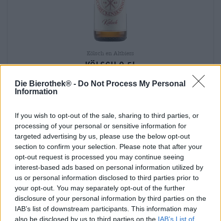
Kölsch en Altbiers
kölsch 0,5l
Brauhaus Schreckenskammer
Die Bierothek® -
Do Not Process My Personal
€ 3,49
Information
MEHRWEG
0,50 L Fles - € 6,98 / LTR
If you wish to opt-out of the sale, sharing to third parties, or
Uitverkocht
processing of your personal or sensitive information for
targeted advertising by us, please use the below opt-out
section to confirm your selection. Please note that after your
opt-out request is processed you may continue seeing
interest-based ads based on personal information utilized by
us or personal information disclosed to third parties prior to
your opt-out. You may separately opt-out of the further
disclosure of your personal information by third parties on the
IAB’s list of downstream participants. This information may
also be disclosed by us to third parties on the
IAB’s List of