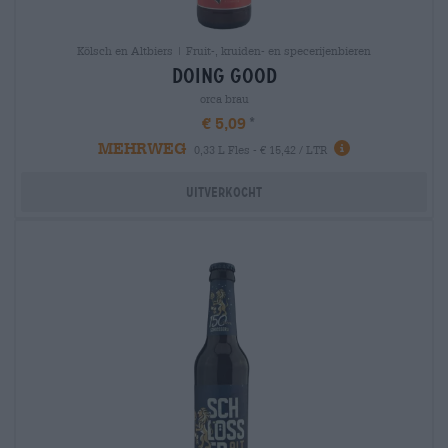
Kölsch en Altbiers | Fruit-, kruiden- en specerijenbieren
doing good
orca brau
€ 5,09
MEHRWEG
0,33 L Fles - € 15,42 / LTR
Uitverkocht