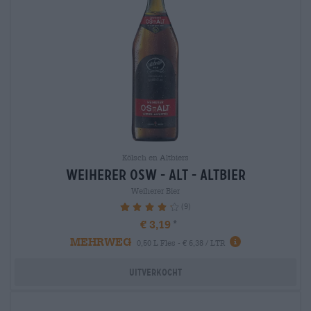
Kölsch en Altbiers
weiherer osw - alt - altbier
Weiherer Bier
(9)
86.67%
€ 3,19
MEHRWEG
0,50 L Fles - € 6,38 / LTR
Uitverkocht