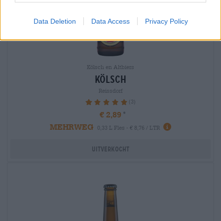
Data Deletion
Data Access
Privacy Policy
Kölsch en Altbiers
kölsch
Reissdorf
(3)
100%
€ 2,89
MEHRWEG
0,33 L Fles - € 8,76 / LTR
Uitverkocht