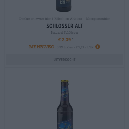
Donker en zwart bier | Kölsch en Altbiers | Meergranenbier
schlösser alt
Brauerei Schlösser
€ 2,39
MEHRWEG
0,33 L Fles - € 7,24 / LTR
Uitverkocht