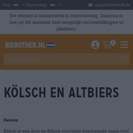
Skip to main content
Dutch
Nederland
Taal:
Verzending:
shop@bierothek.de
De winkel is momenteel in verbouwing. Daarom is
het op dit moment niet mogelijk om bestellingen te
plaatsen.
0
Einloggen / An
Warenkor
M
kölsch en altbiers
Keulen
Kölsch is een door de Kölsch-conventie beschermde naam voor