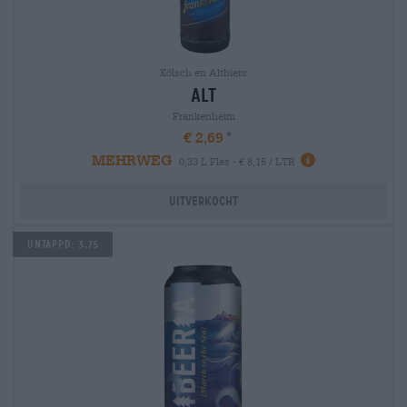
Kölsch en Altbiers
alt
Frankenheim
€ 2,69
MEHRWEG
0,33 L Fles - € 8,15 / LTR
Uitverkocht
Untappd: 3,75