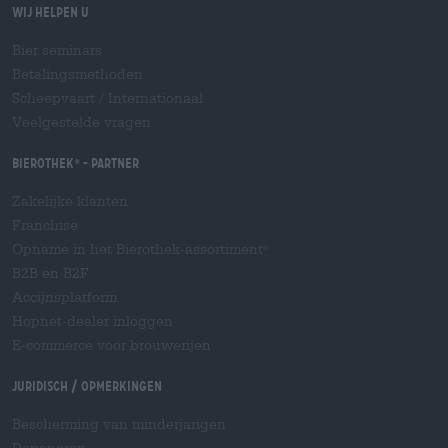
Wij helpen u
Bier seminars
Betalingsmethoden
Scheepvaart
/
Internationaal
Veelgestelde vragen
Bierothek
- Partner
®
Zakelijke klanten
Franchise
Opname in het Bierothek-assortiment
®
B2B en B2F
Accijnsplatform
Hopnet-dealer inloggen
E-commerce voor brouwerijen
Juridisch / Opmerkingen
Bescherming van minderjarigen