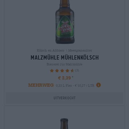
Kölsch en Altbiers | Meergranenbier
malzmühle mühlenkölsch
Brauerei zur Malzmühle
(3)
93.33%
€ 3,39
MEHRWEG
0,33 L Fles - € 10,27 / LTR
Uitverkocht