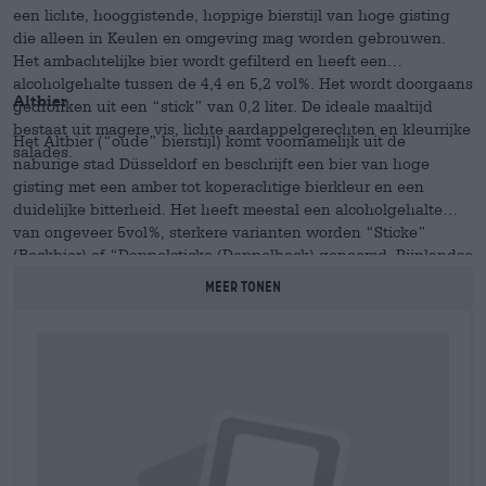
een lichte, hooggistende, hoppige bierstijl van hoge gisting
die alleen in Keulen en omgeving mag worden gebrouwen.
Het ambachtelijke bier wordt gefilterd en heeft een
alcoholgehalte tussen de 4,4 en 5,2 vol%. Het wordt doorgaans
Altbier
gedronken uit een “stick” van 0,2 liter. De ideale maaltijd
bestaat uit magere vis, lichte aardappelgerechten en kleurrijke
Het Altbier (“oude” bierstijl) komt voornamelijk uit de
salades.
naburige stad Düsseldorf en beschrijft een bier van hoge
gisting met een amber tot koperachtige bierkleur en een
duidelijke bitterheid. Het heeft meestal een alcoholgehalte
van ongeveer 5vol%, sterkere varianten worden “Sticke”
(Bockbier) of “Doppelsticke (Doppelbock) genoemd. Rijnlandse
Sauerbraten en andere hartige gerechten met donkere saus
MEER TONEN
passen goed bij Altbier.