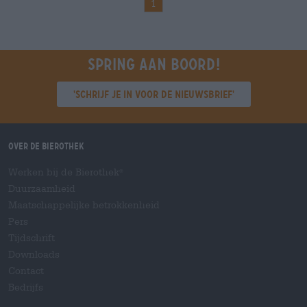
1
Spring aan boord!
'Schrijf je in voor de nieuwsbrief'
Over de Bierothek
Werken bij de Bierothek
®
Duurzaamheid
Maatschappelijke betrokkenheid
Pers
Tijdschrift
Downloads
Contact
Bedrijfs