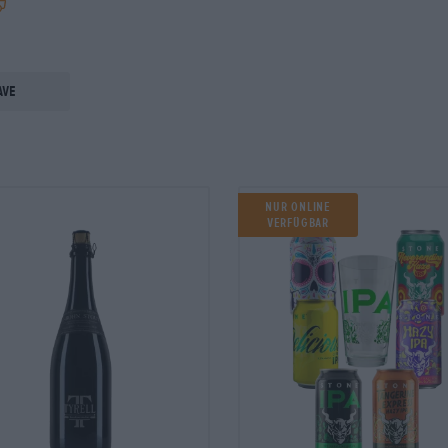
ave
NUR ONLINE
VERFÜGBAR