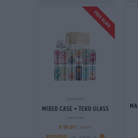
FREE GLASS
Zure bieren
ma
mixed case + teku glass
Vault City
€ 56,59
€ 66,79
EINWEG
1 St. - € 56,59 / St.