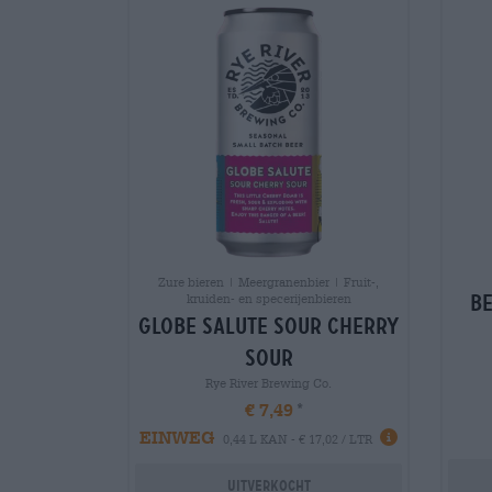
Zure bieren | Meergranenbier | Fruit-,
b
kruiden- en specerijenbieren
globe salute sour cherry
sour
Rye River Brewing Co.
€ 7,49
EINWEG
0,44 L KAN - € 17,02 / LTR
Uitverkocht