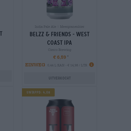
India Pale Ale | Meergranenbier
t
belzz & friends - west
coast ipa
Cierzo Brewing
€ 6,59
EINWEG
0,44 L KAN - € 14,98 / LTR
Uitverkocht
Untappd: 4,08