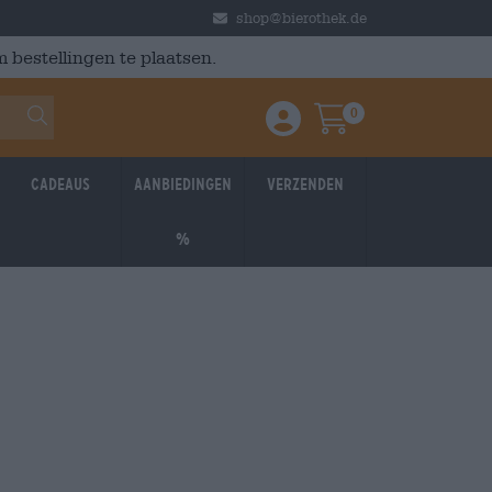
shop@bierothek.de
 bestellingen te plaatsen.
0
Einloggen / Anmelden
Warenkorb
Cadeaus
Aanbiedingen
Verzenden
%