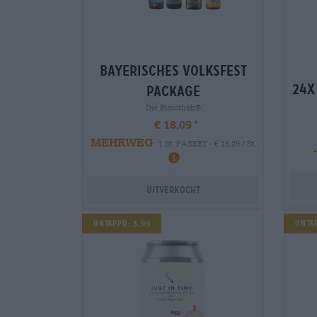
bayerisches volksfest
24x
package
Die Bierothek®
€ 18,09
MEHRWEG
1 St. PAKKET - € 18,09 / St.
-
Uitverkocht
UNTAPPD: 3,99
UNTAP