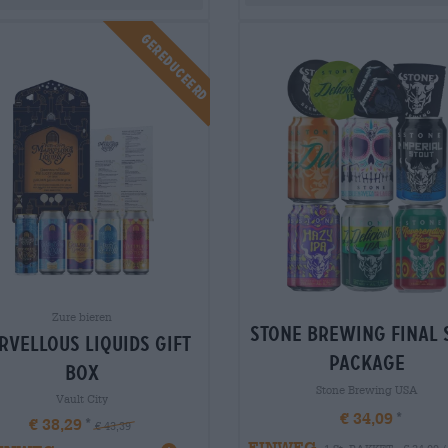
Gereduceerd
Zure bieren
stone brewing final 
rvellous liquids gift
package
box
Stone Brewing USA
Vault City
€ 34,09
€ 38,29
€ 43,39
EINWEG