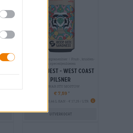
it-,
Pilsener | Meergranenbier | Fruit-, kruiden-
en specerijenbieren
stry
lucid quest - west coast
pilsner
BROWAR STU MOSTÓW
€ 7,59
EINWEG
LTR
0,44 L KAN - € 17,25 / LTR
Uitverkocht