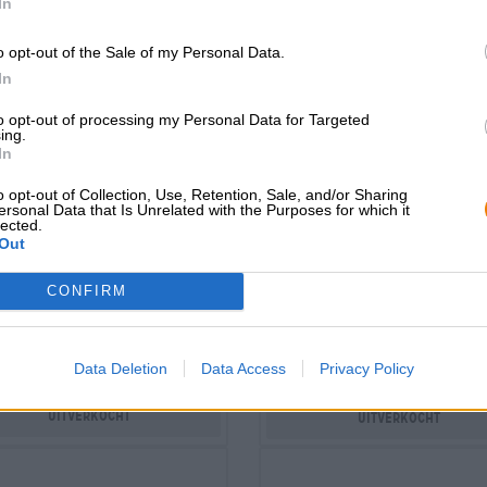
In
o opt-out of the Sale of my Personal Data.
In
to opt-out of processing my Personal Data for Targeted
ing.
In
o opt-out of Collection, Use, Retention, Sale, and/or Sharing
ersonal Data that Is Unrelated with the Purposes for which it
Zure bieren | Meergranenbier | Fru
India Pale Ale | Meergranenbier
lected.
kruiden- en specerijenbieren
Out
 bliss dipa strata hbc
spring awakening pa
1019
sour
CONFIRM
BROWAR STU MOSTÓW
BROWAR STU MOSTÓW
€ 7,69
€ 7,49
WEG
EINWEG
0,44 L KAN - € 17,48 / LTR
Data Deletion
Data Access
Privacy Policy
0,44 L KAN - € 17,02 / 
Uitverkocht
Uitverkocht