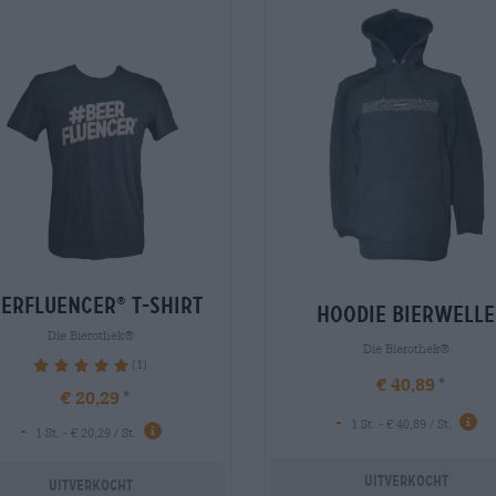
eerfluencer
t-shirt
®
hoodie bierwelle
Die Bierothek®
Die Bierothek®
(1)
100%
€ 40,89
€ 20,29
-
1 St. - € 40,89 / St.
-
1 St. - € 20,29 / St.
Uitverkocht
Uitverkocht