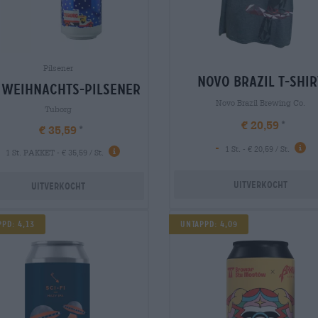
Pilsener
novo brazil t-shir
 weihnachts-pilsener
Novo Brazil Brewing Co.
Tuborg
€ 20,59
€ 35,59
-
1 St. - € 20,59 / St.
1 St. PAKKET - € 35,59 / St.
Uitverkocht
Uitverkocht
PD: 4,13
Untappd: 4,09