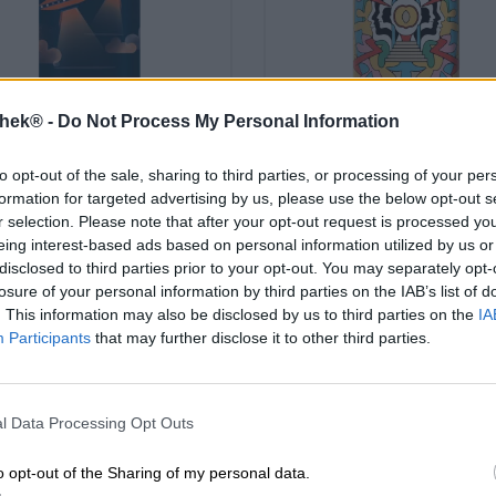
thek® -
Do Not Process My Personal Information
Zure bieren | Meergranenbier | Fru
India Pale Ale | Meergranenbier
kruiden- en specerijenbieren
to opt-out of the sale, sharing to third parties, or processing of your per
sci-fi hazy ipa
fruit portal arka
formation for targeted advertising by us, please use the below opt-out s
r selection. Please note that after your opt-out request is processed y
pastry sour
Cierzo Brewing
eing interest-based ads based on personal information utilized by us or
BROWAR STU MOSTÓW
€ 6,59
disclosed to third parties prior to your opt-out. You may separately opt-
€ 7,59
losure of your personal information by third parties on the IAB’s list of
WEG
0,44 L KAN - € 14,98 / LTR
EINWEG
. This information may also be disclosed by us to third parties on the
IA
0,44 L KAN - € 17,25 / 
Participants
that may further disclose it to other third parties.
Uitverkocht
Uitverkocht
pd: 3,86
Untappd: 4,23
l Data Processing Opt Outs
o opt-out of the Sharing of my personal data.