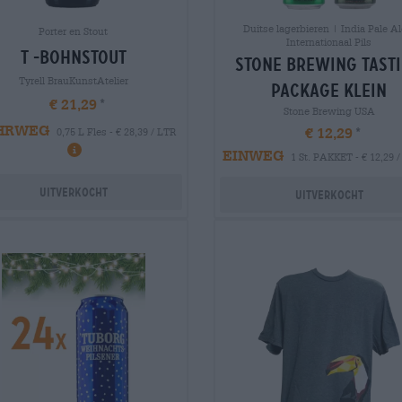
Duitse lagerbieren | India Pale Al
Porter en Stout
Internationaal Pils
t -bohnstout
stone brewing tast
Tyrell BrauKunstAtelier
package klein
€ 21,29
Stone Brewing USA
HRWEG
€ 12,29
0,75 L Fles - € 28,39 / LTR
EINWEG
1 St. PAKKET - € 12,29 / 
Uitverkocht
Uitverkocht