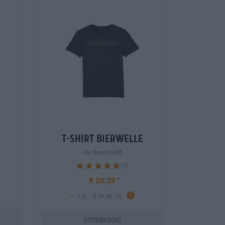
t-shirt bierwelle
Die Bierothek®
(2)
100%
€ 20,39
-
1 St. - € 20,39 / St.
Uitverkocht