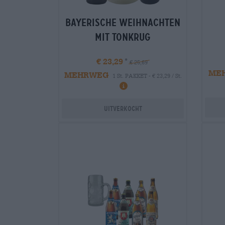
bayerische weihnachten
mit tonkrug
€ 23,29
€ 25,69
ME
MEHRWEG
1 St. PAKKET - € 23,29 / St.
Uitverkocht