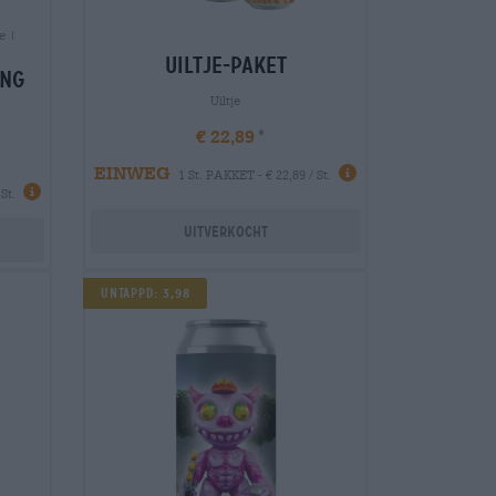
e |
uiltje-paket
ing
Uiltje
€ 22,89
EINWEG
1 St. PAKKET - € 22,89 / St.
St.
Uitverkocht
UNTAPPD: 3,98