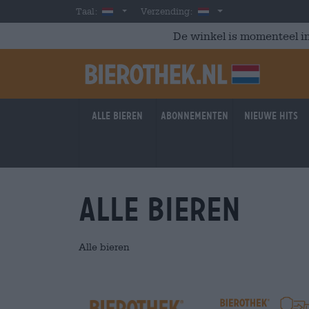
Skip to main content
Dutch
Nederland
Taal:
Verzending:
De winkel is momenteel in
Alle bieren
Abonnementen
Nieuwe hits
Alle bieren
Alle bieren