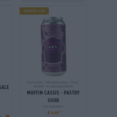
UNTAPPD: 4,04
Zure bieren | Meergranenbier | Fruit-,
sale
kruiden- en specerijenbieren
muffin cassis - pastry
sour
Les Intenables
€ 8,69