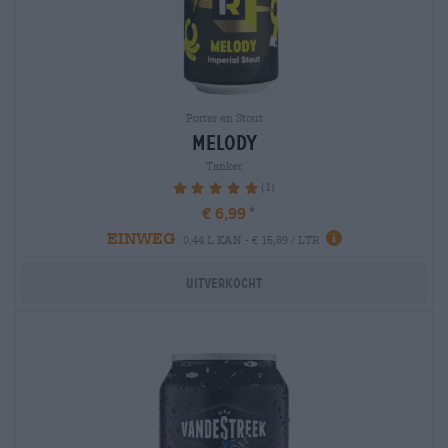
Porter en Stout
melody
Tanker
(1)
100%
€ 6,99
EINWEG
0,44 L KAN - € 15,89 / LTR
Uitverkocht