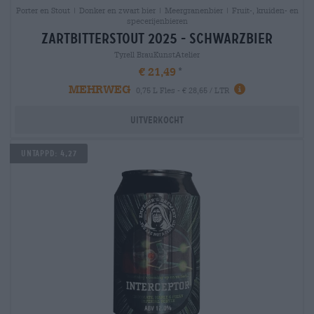
Porter en Stout | Donker en zwart bier | Meergranenbier | Fruit-, kruiden- en
specerijenbieren
zartbitterstout 2025 - schwarzbier
Tyrell BrauKunstAtelier
€ 21,49
MEHRWEG
0,75 L Fles - € 28,65 / LTR
Uitverkocht
Untappd: 4,27