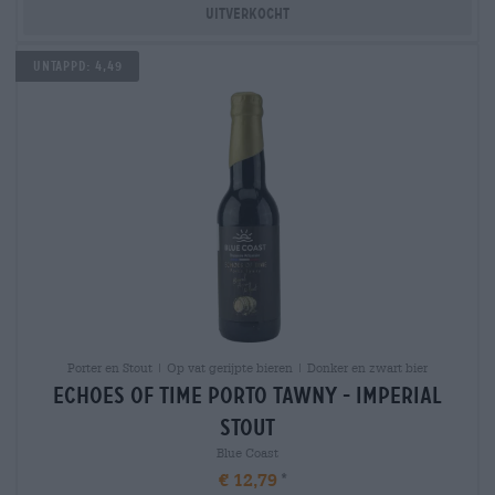
Uitverkocht
Untappd: 4,49
Porter en Stout | Op vat gerijpte bieren | Donker en zwart bier
echoes of time porto tawny - imperial
stout
Blue Coast
€ 12,79