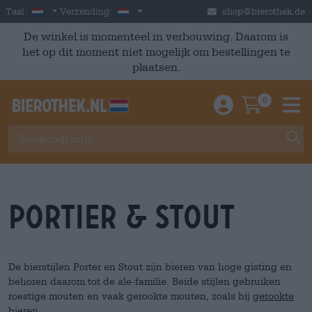
Skip to main content
Dutch
Nederland
Taal:
Verzending:
shop@bierothek.de
De winkel is momenteel in verbouwing. Daarom is
het op dit moment niet mogelijk om bestellingen te
plaatsen.
0
Einloggen / An
Warenkor
M
portier & stout
De bierstijlen Porter en Stout zijn bieren van hoge gisting en
behoren daarom tot de ale-familie. Beide stijlen gebruiken
roestige mouten en vaak gerookte mouten, zoals bij
gerookte
bieren
.