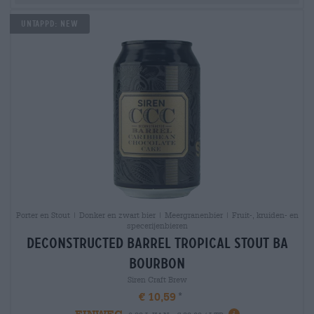
Untappd: NEW
Porter en Stout | Donker en zwart bier | Meergranenbier | Fruit-, kruiden- en
specerijenbieren
deconstructed barrel tropical stout ba
bourbon
Siren Craft Brew
€ 10,59
EINWEG