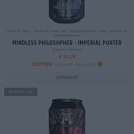
Porter en Stout | Donker en zwart bier | Meergranenbier | Fruit-, kruiden- en
specerijenbieren
mindless philosopher - imperial porter
Emperor´s Brewery
€ 10,29
EINWEG
0,33 L KAN - € 31,18 / LTR
Uitverkocht
Untappd: 4,21