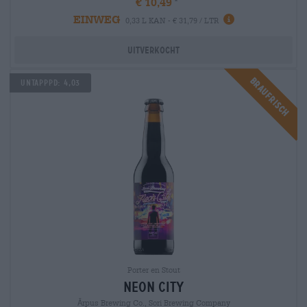
€ 10,49
EINWEG
0,33 L KAN - € 31,79 / LTR
Uitverkocht
Braufrisch
Untapppd: 4,03
Porter en Stout
neon city
Ārpus Brewing Co., Sori Brewing Company