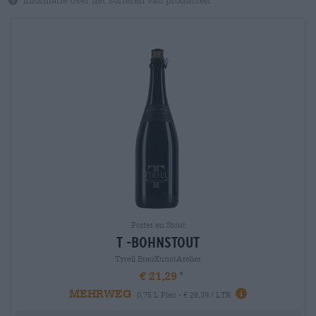
Informatie over het sorteren van producten
Porter en Stout
t -bohnstout
Tyrell BrauKunstAtelier
€ 21,29
MEHRWEG
0,75 L Fles - € 28,39 / LTR