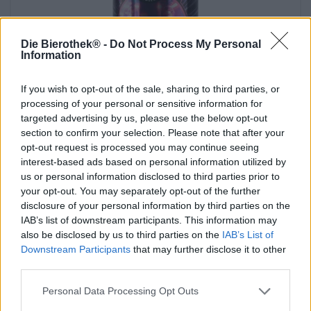
Die Bierothek® -
Do Not Process My Personal
Information
If you wish to opt-out of the sale, sharing to third parties, or
processing of your personal or sensitive information for
Porter en Stout | Op vat gerijpte bieren | Donker en zwart bier |
targeted advertising by us, please use the below opt-out
Meergranenbier | Fruit-, kruiden- en specerijenbieren
section to confirm your selection. Please note that after your
hokey religion - four roses ba
opt-out request is processed you may continue seeing
Emperor´s Brewery
interest-based ads based on personal information utilized by
€ 12,69
us or personal information disclosed to third parties prior to
EINWEG
your opt-out. You may separately opt-out of the further
0,33 L KAN - € 38,45 / LTR
disclosure of your personal information by third parties on the
IAB’s list of downstream participants. This information may
Uitverkocht
also be disclosed by us to third parties on the
IAB’s List of
Downstream Participants
that may further disclose it to other
Untappd: 4,41
third parties.
Personal Data Processing Opt Outs