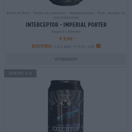
Porter en Stout | Donker en zwart bier | Meergranenbier | Fruit-, kruiden- en
specerijenbieren
interceptor - imperial porter
Emperor´s Brewery
€ 9,69
EINWEG
0,33 L KAN - € 29,36 / LTR
Uitverkocht
Untappd: 4,17