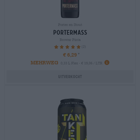
Porter en Stout
portermass
Browar Pinta
(2)
100%
€ 6,29
MEHRWEG
0,33 L Fles - € 19,06 / LTR
Uitverkocht