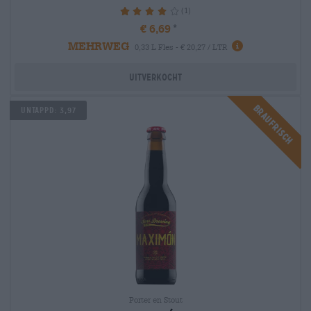
(1)
80%
€ 6,69
MEHRWEG
0,33 L Fles - € 20,27 / LTR
Uitverkocht
Braufrisch
Untappd: 3,97
Porter en Stout