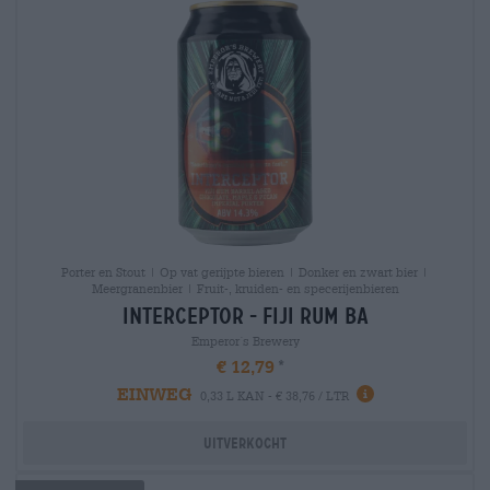
Porter en Stout | Op vat gerijpte bieren | Donker en zwart bier |
Meergranenbier | Fruit-, kruiden- en specerijenbieren
interceptor - fiji rum ba
Emperor´s Brewery
€ 12,79
EINWEG
0,33 L KAN - € 38,76 / LTR
Uitverkocht