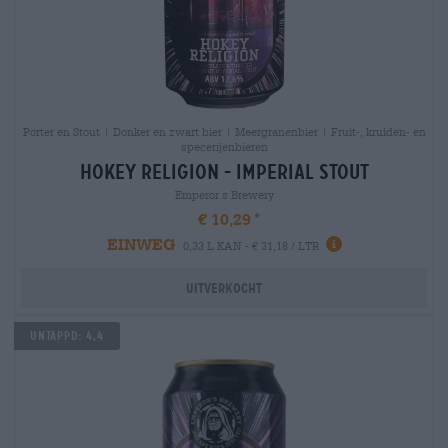
Porter en Stout | Donker en zwart bier | Meergranenbier | Fruit-, kruiden- en
specerijenbieren
hokey religion - imperial stout
Emperor´s Brewery
€ 10,29
EINWEG
0,33 L KAN - € 31,18 / LTR
Uitverkocht
Untappd: 4,4