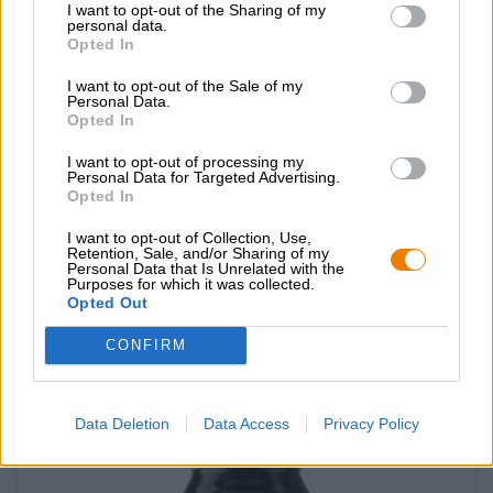
I want to opt-out of the Sharing of my
personal data.
Opted In
I want to opt-out of the Sale of my
Personal Data.
Opted In
I want to opt-out of processing my
Personal Data for Targeted Advertising.
Opted In
Porter en Stout | Op vat gerijpte bieren | Donker en zwart bier |
Meergranenbier | Fruit-, kruiden- en specerijenbieren
I want to opt-out of Collection, Use,
mindless philosopher - barbados rum ba
Retention, Sale, and/or Sharing of my
Personal Data that Is Unrelated with the
Emperor´s Brewery
Purposes for which it was collected.
Opted Out
€ 12,69
EINWEG
0,33 L KAN - € 38,45 / LTR
CONFIRM
Uitverkocht
Data Deletion
Data Access
Privacy Policy
Untappd: 4,34