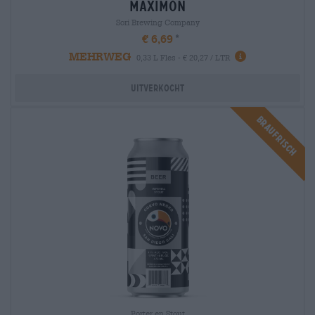
maximón
Sori Brewing Company
€ 6,69
MEHRWEG
0,33 L Fles - € 20,27 / LTR
Uitverkocht
Braufrisch
Porter en Stout