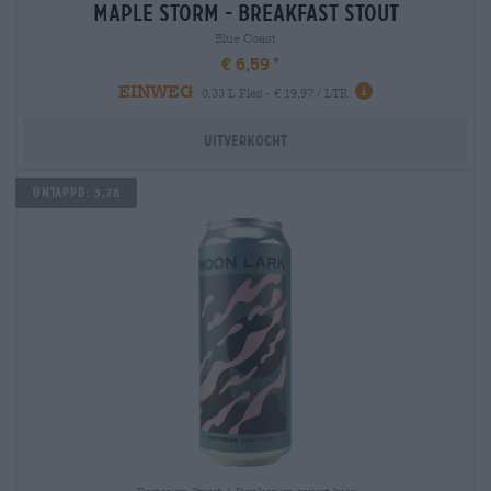
maple storm - breakfast stout
Blue Coast
€ 6,59
EINWEG
0,33 L Fles - € 19,97 / LTR
Uitverkocht
Untappd: 3,78