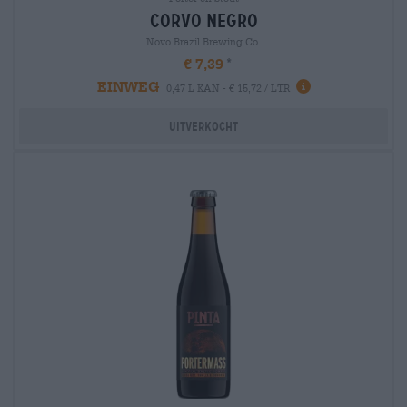
corvo negro
Novo Brazil Brewing Co.
€ 7,39
EINWEG
0,47 L KAN - € 15,72 / LTR
Uitverkocht