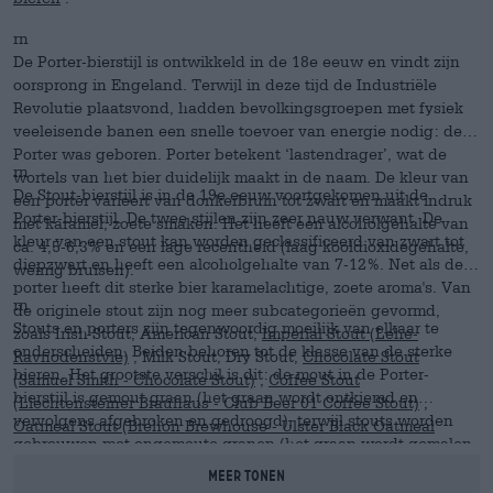
rn
De Porter-bierstijl is ontwikkeld in de 18e eeuw en vindt zijn
oorsprong in Engeland. Terwijl in deze tijd de Industriële
Revolutie plaatsvond, hadden bevolkingsgroepen met fysiek
veeleisende banen een snelle toevoer van energie nodig: de
Porter was geboren. Porter betekent ‘lastendrager’, wat de
rn
wortels van het bier duidelijk maakt in de naam. De kleur van
De Stout-bierstijl is in de 19e eeuw voortgekomen uit de
een porter varieert van donkerbruin tot zwart en maakt indruk
Porter-bierstijl. De twee stijlen zijn zeer nauw verwant. De
met karamel, zoete smaken. Het heeft een alcoholgehalte van
kleur van een stout kan worden geclassificeerd van zwart tot
ca. 4,5-6,3% en een lage recentheid (laag kooldioxidegehalte,
diepzwart en heeft een alcoholgehalte van 7-12%. Net als de
weinig bruisen).
porter heeft dit sterke bier karamelachtige, zoete aroma's. Van
rn
de originele stout zijn nog meer subcategorieën gevormd,
Stouts en porters zijn tegenwoordig moeilijk van elkaar te
zoals Irish Stout, American Stout,
Imperial Stout (Lehe-
onderscheiden. Beiden behoren tot de klasse van de sterke
Ravnodenstvie)
, Milk Stout, Dry Stout,
Chocolate Stout
bieren. Het grootste verschil is dit: de mout in de Porter-
(Samuel Smith - Chocolate Stout)
,
Coffee Stout
bierstijl is gemout graan (het graan wordt ontkiemd en
(Liechtensteiner Brauhaus - Club Beer 01 Coffee Stout)
,
vervolgens afgebroken en gedroogd), terwijl stouts worden
Oatmeal Stout (Brehon Brewhouse - Ulster Black Oatmeal
gebrouwen met ongemoute granen (het graan wordt gemalen
Stout)
, etc. Gestoofd braadstuk past perfect bij een zwart
en gebruikt zonder te ontkiemen). In beide speelt de hop een
stout bier.
MEER TONEN
ondergeschikte rol, waarbij de mout met zijn zoete