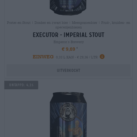
Porter en Stout | Donker en zwart bier | Meergranenbier | Fruit-, kruiden- en
specerijenbieren
executor - imperial stout
Emperor´s Brewery
€ 9,69
EINWEG
0,33 L KAN - € 29,36 / LTR
Uitverkocht
Untappd: 4,15