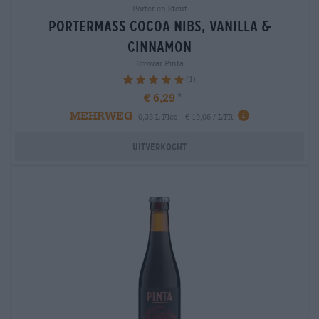
Porter en Stout
portermass cocoa nibs, vanilla &
cinnamon
Browar Pinta
(1)
100%
€ 6,29
MEHRWEG
0,33 L Fles - € 19,06 / LTR
Uitverkocht