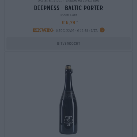
Porter en Stout | Donker en zwart bier
deepness - baltic porter
Moon Lark
€ 6,79
EINWEG
0,50 L KAN - € 13,58 / LTR
Uitverkocht