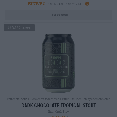
EINWEG
0,33 L KAN - € 31,79 / LTR
Uitverkocht
Untappd: 3,993
Porter en Stout | Donker en zwart bier | Fruit-, kruiden- en specerijenbieren
dark chocolate tropical stout
Siren Craft Brew