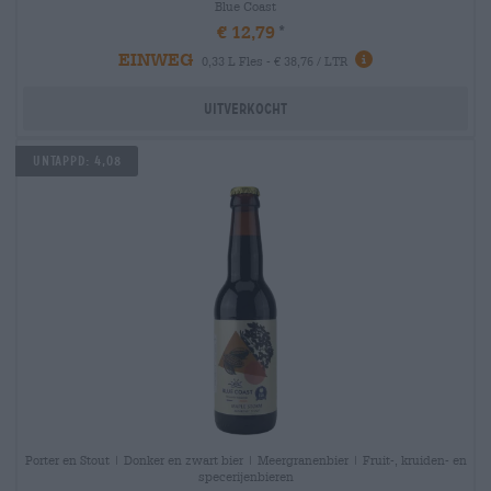
Blue Coast
€ 12,79
EINWEG
0,33 L Fles - € 38,76 / LTR
Uitverkocht
Untappd: 4,08
Porter en Stout | Donker en zwart bier | Meergranenbier | Fruit-, kruiden- en
specerijenbieren