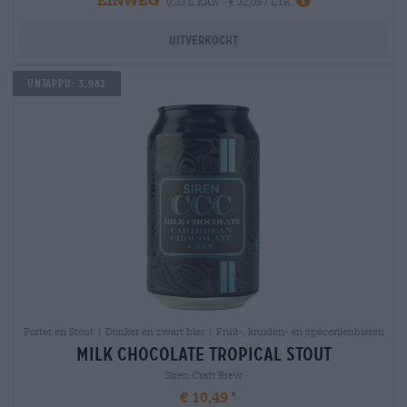
0,33 L KAN - € 32,09 / LTR
Uitverkocht
Untappd: 3,982
Porter en Stout | Donker en zwart bier | Fruit-, kruiden- en specerijenbieren
milk chocolate tropical stout
Siren Craft Brew
€ 10,49