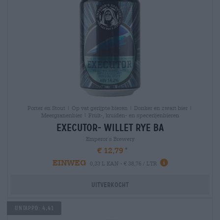
Porter en Stout | Op vat gerijpte bieren | Donker en zwart bier |
Meergranenbier | Fruit-, kruiden- en specerijenbieren
executor- willet rye ba
Emperor´s Brewery
€ 12,79
EINWEG
0,33 L KAN - € 38,76 / LTR
Uitverkocht
Untappd: 4,41