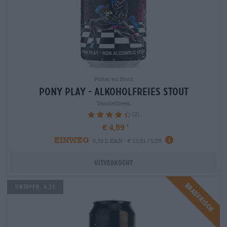
Porter en Stout
pony play - alkoholfreies stout
VandeStreek
(2)
90%
€ 4,59
EINWEG
0,33 L KAN - € 13,91 / LTR
Uitverkocht
Braufrisch
Untappd: 4,13