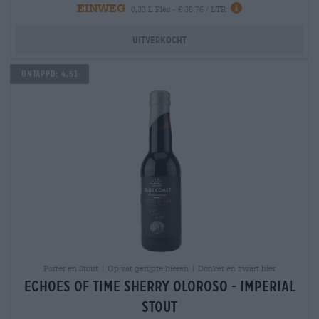
EINWEG
0,33 L Fles - € 38,76 / LTR
Uitverkocht
Untappd: 4,51
Porter en Stout | Op vat gerijpte bieren | Donker en zwart bier
echoes of time sherry oloroso - imperial
stout