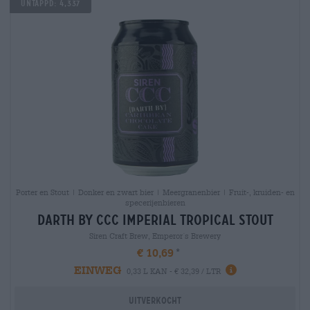
Untappd: 4,337
Porter en Stout | Donker en zwart bier | Meergranenbier | Fruit-, kruiden- en
specerijenbieren
darth by ccc imperial tropical stout
Siren Craft Brew, Emperor´s Brewery
€ 10,69
EINWEG
0,33 L KAN - € 32,39 / LTR
Uitverkocht