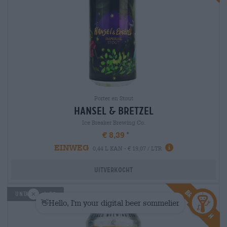
Porter en Stout
hansel & bretzel
Ice Breaker Brewing Co.
€ 8,39
EINWEG
0,44 L KAN - € 19,07 / LTR
Uitverkocht
Braufrisch
UNTAPPD: 4,05