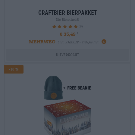
craftbier Bierpakket
Die Bierothek®
(9)
100%
€ 35,49
MEHRWEG
1 St. PAKKET - € 35,49 / St.
Uitverkocht
-10 %