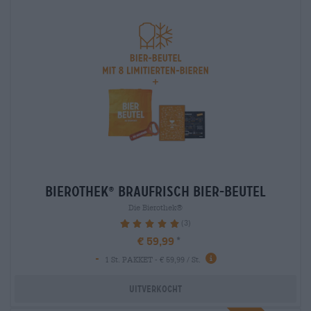
bierothek
braufrisch bier-beutel
®
Die Bierothek®
(3)
100%
€ 59,99
-
1 St. PAKKET - € 59,99 / St.
Uitverkocht