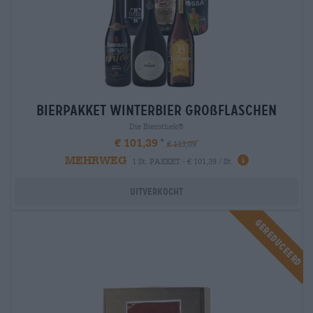
Bierpakket Winterbier großflaschen
Die Bierothek®
€ 101,39
€ 113,09
MEHRWEG
1 St. PAKKET - € 101,39 / St.
Uitverkocht
Gereduceerd