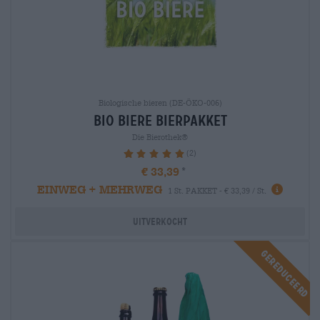
Biologische bieren (DE-ÖKO-006)
bio biere Bierpakket
Die Bierothek®
(2)
100%
€ 33,39
EINWEG + MEHRWEG
1 St. PAKKET - € 33,39 / St.
Uitverkocht
Gereduceerd