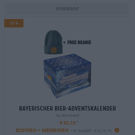
Uitverkocht
-10 %
bayerischer bier-adventskalender
Die Bierothek®
€ 62,19
EINWEG + MEHRWEG
1 St. PAKKET - € 62,19 / St.