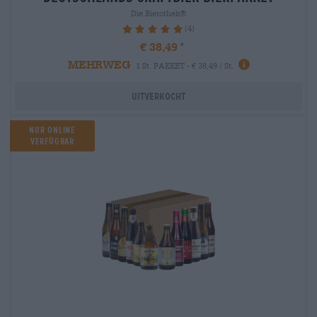
Die Bierothek®
(4)
100%
€ 38,49
MEHRWEG
1 St. PAKKET - € 38,49 / St.
Uitverkocht
Nur Online
verfügbar