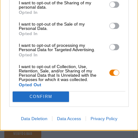
I want to opt-out of the Sharing of my
personal data.
Opted In
I want to opt-out of the Sale of my
Personal Data.
Opted In
I want to opt-out of processing my
Personal Data for Targeted Advertising.
Opted In
I want to opt-out of Collection, Use,
bierziehungskiste
Bierpakket
®
Retention, Sale, and/or Sharing of my
Personal Data that Is Unrelated with the
Die Bierothek®
Purposes for which it was collected.
Opted Out
(4)
100%
€ 35,39
CONFIRM
EINWEG + MEHRWEG
1 St. PAKKET - € 35,39 / St.
Uitverkocht
Data Deletion
Data Access
Privacy Policy
Nur Online
verfügbar