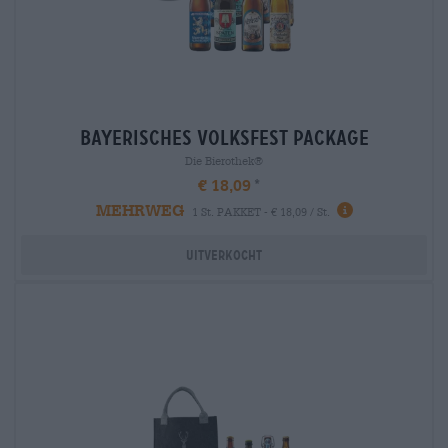
bayerisches volksfest package
Die Bierothek®
€ 18,09
MEHRWEG
1 St. PAKKET - € 18,09 / St.
Uitverkocht