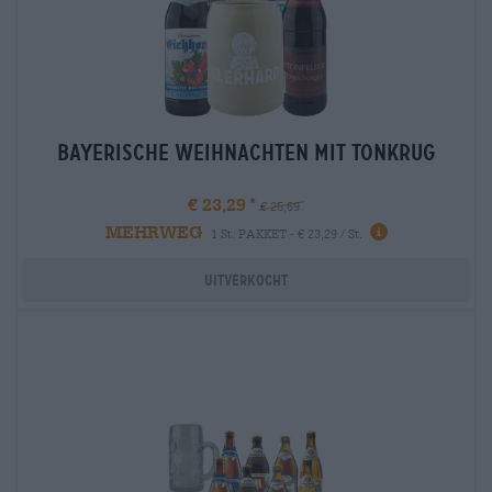
bayerische weihnachten mit tonkrug
€ 23,29
€ 25,69
MEHRWEG
1 St. PAKKET - € 23,29 / St.
Uitverkocht