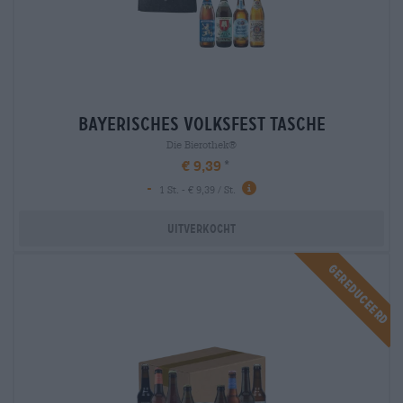
bayerisches volksfest tasche
Die Bierothek®
€ 9,39
-
1 St. - € 9,39 / St.
Uitverkocht
Gereduceerd