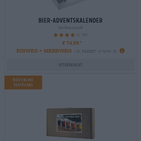
bier-adventskalender
Die Bierothek®
(35)
86.29%
€ 74,59
EINWEG + MEHRWEG
1 St. PAKKET - € 74,59 / St.
Uitverkocht
Nur Online
verfügbar