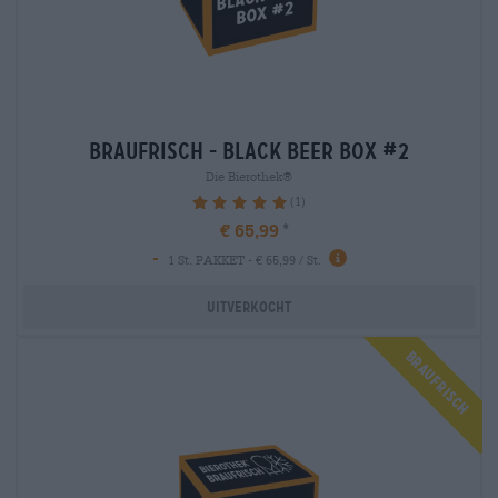
braufrisch - black beer box #2
Die Bierothek®
(1)
100%
€ 65,99
-
1 St. PAKKET - € 65,99 / St.
Uitverkocht
Braufrisch