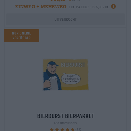
EINWEG + MEHRWEG
1 St. PAKKET - € 35,39 / St.
Uitverkocht
Nur Online
verfügbar
bierdurst Bierpakket
Die Bierothek®
(11)
98.18%