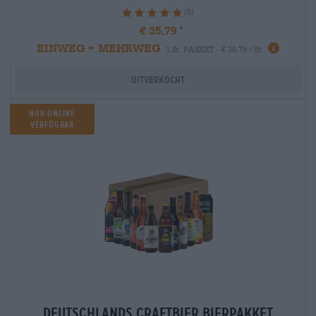
(5)
100%
€ 35,79
EINWEG + MEHRWEG
1 St. PAKKET - € 35,79 / St.
Uitverkocht
Nur Online
verfügbar
deutschlands craftbier Bierpakket