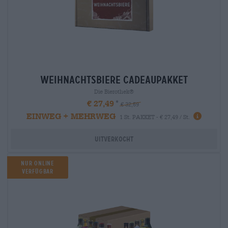
weihnachtsbiere Cadeaupakket
Die Bierothek®
€ 27,49
€ 32,59
EINWEG + MEHRWEG
1 St. PAKKET - € 27,49 / St.
Uitverkocht
Nur Online
verfügbar