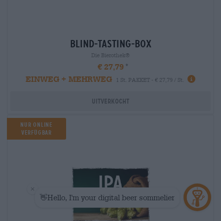
blind-tasting-box
Die Bierothek®
€ 27,79
EINWEG + MEHRWEG
1 St. PAKKET - € 27,79 / St.
Uitverkocht
Nur Online
verfügbar