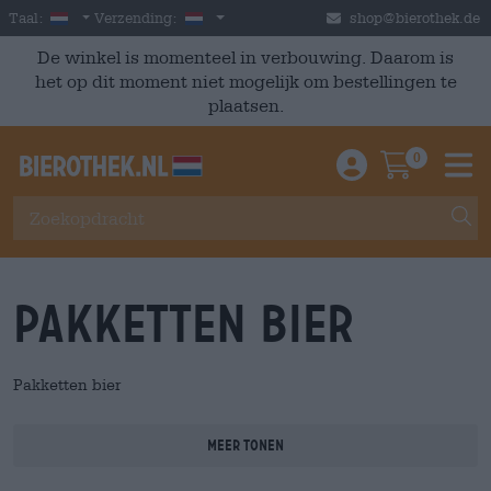
Skip to main content
Dutch
Nederland
Taal:
Verzending:
shop@bierothek.de
De winkel is momenteel in verbouwing. Daarom is
het op dit moment niet mogelijk om bestellingen te
plaatsen.
0
Einloggen / An
Warenkor
M
Pakketten bier
Pakketten bier
Meer tonen