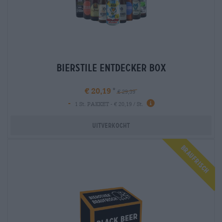
bierstile entdecker box
€ 20,19
€ 29,39
-
1 St. PAKKET - € 20,19 / St.
Uitverkocht
Braufrisch