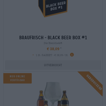
braufrisch - black beer box #1
Die Bierothek®
€ 38,09
-
1 St. PAKKET - € 38,09 / St.
Uitverkocht
Gereduceerd
NUR ONLINE
VERFÜGBAR