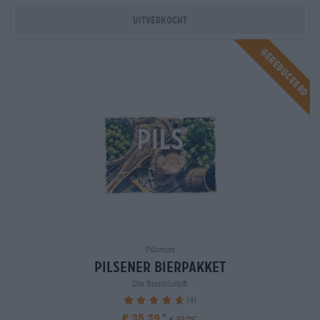
Uitverkocht
Gereduceerd
Pilsener
Pilsener Bierpakket
Die Bierothek®
(4)
95%
€ 35,39
€ 37,79