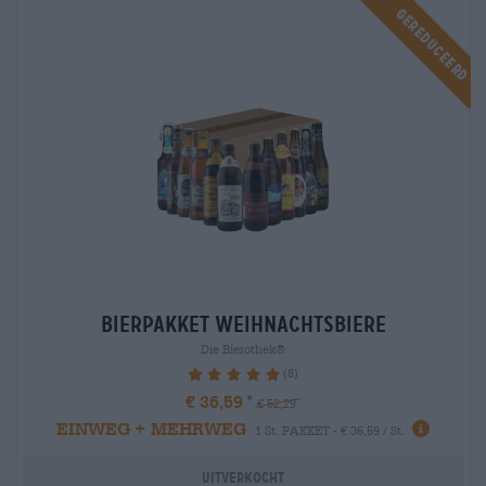
Gereduceerd
Bierpakket weihnachtsbiere
Die Bierothek®
(8)
100%
€ 36,59
€ 52,29
EINWEG + MEHRWEG
1 St. PAKKET - € 36,59 / St.
Uitverkocht