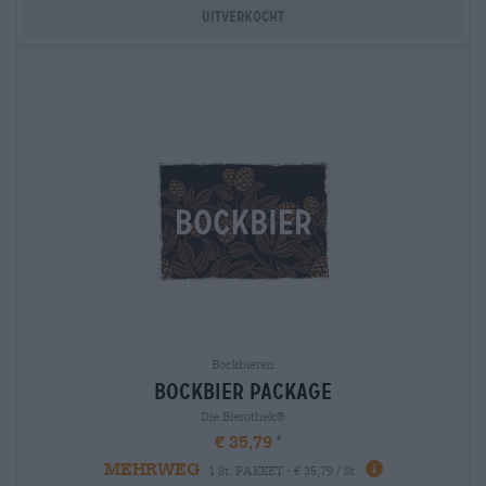
Uitverkocht
Bockbieren
bockbier package
Die Bierothek®
€ 35,79
MEHRWEG
1 St. PAKKET - € 35,79 / St.