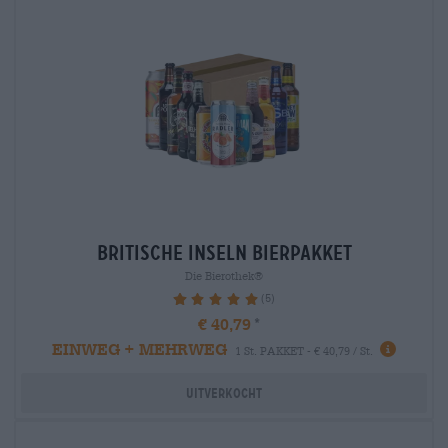
britische inseln Bierpakket
Die Bierothek®
(5)
100%
€ 40,79
EINWEG + MEHRWEG
1 St. PAKKET - € 40,79 / St.
Uitverkocht