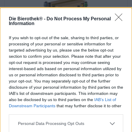
Die Bierothek® -
Do Not Process My Personal
Information
If you wish to opt-out of the sale, sharing to third parties, or
processing of your personal or sensitive information for
targeted advertising by us, please use the below opt-out
Frankisch bier
section to confirm your selection. Please note that after your
bayerisches biergarten package
opt-out request is processed you may continue seeing
Die Bierothek®
interest-based ads based on personal information utilized by
(7)
us or personal information disclosed to third parties prior to
100%
your opt-out. You may separately opt-out of the further
€ 25,89
disclosure of your personal information by third parties on the
MEHRWEG
1 St. PAKKET - € 25,89 / St.
IAB’s list of downstream participants. This information may
also be disclosed by us to third parties on the
IAB’s List of
Uitverkocht
Downstream Participants
that may further disclose it to other
third parties.
Nur Online
verfügbar
Personal Data Processing Opt Outs