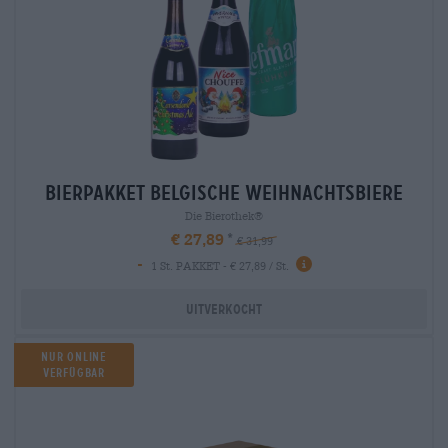
Bierpakket belgische weihnachtsbiere
Die Bierothek®
€ 27,89
€ 31,99
-
1 St. PAKKET - € 27,89 / St.
Uitverkocht
Nur Online
Verfügbar