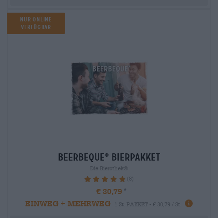
Nur Online
verfügbar
beerbeque
Bierpakket
®
Die Bierothek®
(8)
97.5%
€ 30,79
EINWEG + MEHRWEG
1 St. PAKKET - € 30,79 / St.