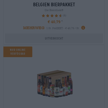
belgien Bierpakket
Die Bierothek®
(6)
93.33%
€ 40,79
MEHRWEG
1 St. PAKKET - € 40,79 / St.
Uitverkocht
Nur Online
verfügbar