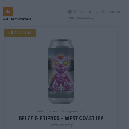
Filter
Informatie over het sorteren
van producten
40 Resultaten
UNTAPPD: 3,98
India Pale Ale | Meergranenbier
belzz & friends - west coast ipa
Cierzo Brewing