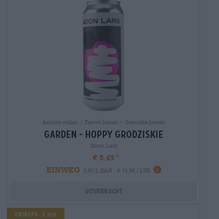
Andere stijlen | Tarwe bieren | Gerookte bieren
garden - hoppy grodziskie
Moon Lark
€ 5,49
EINWEG
0,50 L KAN - € 10,98 / LTR
Uitverkocht
Untappd: 3,857