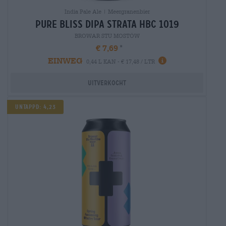
India Pale Ale | Meergranenbier
pure bliss dipa strata hbc 1019
BROWAR STU MOSTÓW
€ 7,69
EINWEG
0,44 L KAN - € 17,48 / LTR
Uitverkocht
Untappd: 4,23