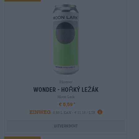
Pilsener
wonder - hoŘkÝ leŽÁk
Moon Lark
€ 5,59
EINWEG
0,50 L KAN - € 11,18 / LTR
Uitverkocht