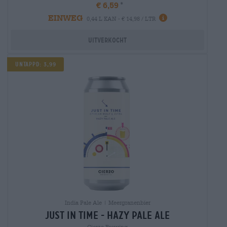
€ 6,59
EINWEG
0,44 L KAN - € 14,98 / LTR
Uitverkocht
UNTAPPD: 3,99
India Pale Ale | Meergranenbier
just in time - hazy pale ale
Cierzo Brewing