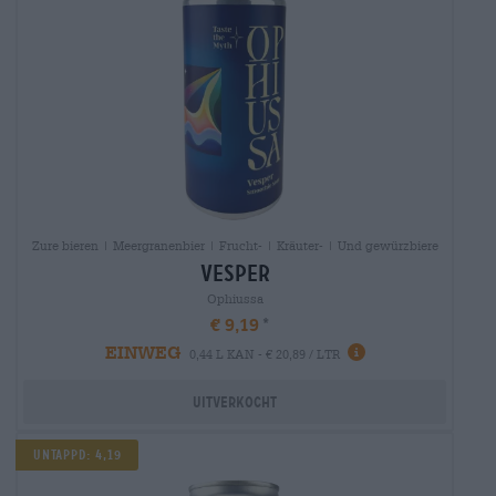
Zure bieren | Meergranenbier | Frucht- | Kräuter- | Und gewürzbiere
vesper
Ophiussa
€ 9,19
EINWEG
0,44 L KAN - € 20,89 / LTR
Uitverkocht
Untappd: 4,19