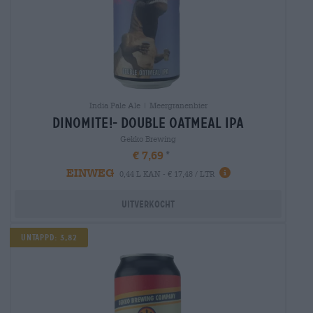
India Pale Ale | Meergranenbier
dinomite!- double oatmeal ipa
Gekko Brewing
€ 7,69
EINWEG
0,44 L KAN - € 17,48 / LTR
Uitverkocht
Untappd: 3,82