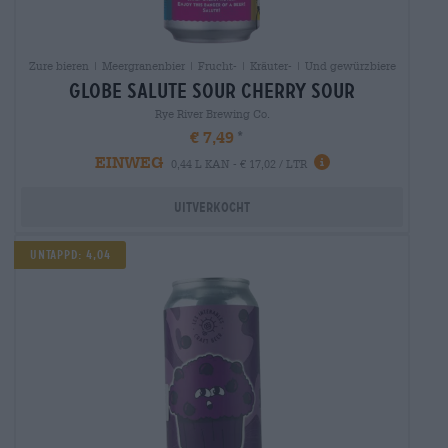
Zure bieren | Meergranenbier | Frucht- | Kräuter- | Und gewürzbiere
globe salute sour cherry sour
Rye River Brewing Co.
€ 7,49
EINWEG
0,44 L KAN - € 17,02 / LTR
Uitverkocht
UNTAPPD: 4,04