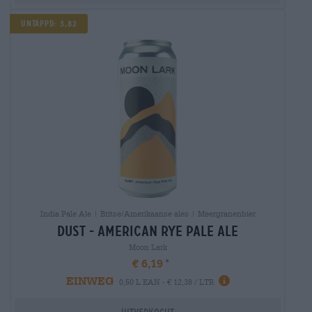
Untappd: 3,82
India Pale Ale | Britse/Amerikaanse ales | Meergranenbier
dust - american rye pale ale
Moon Lark
€ 6,19
EINWEG
0,50 L KAN - € 12,38 / LTR