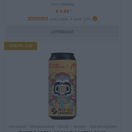
Cierzo Brewing
€ 6,59
EINWEG
0,44 L KAN - € 14,98 / LTR
Uitverkocht
Untappd: 4,09
Zure bieren | Meergranenbier | Frucht- | Kräuter- | Und gewürzbiere