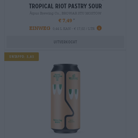
tropical riot pastry sour
Ārpus Brewing Co., BROWAR STU MOSTÓW
€ 7,49
EINWEG
0,44 L KAN - € 17,02 / LTR
Uitverkocht
Untappd: 3,83