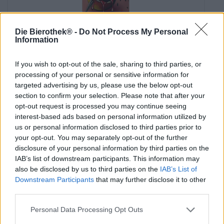
Die Bierothek® -
Do Not Process My Personal
Information
Zure bieren | Meergranenbier | Frucht- | Kräuter- | Und gewürzbiere
sicilian blood - fruited sour
If you wish to opt-out of the sale, sharing to third parties, or
Les Intenables
processing of your personal or sensitive information for
€ 7,59
targeted advertising by us, please use the below opt-out
EINWEG
section to confirm your selection. Please note that after your
0,44 L KAN - € 17,25 / LTR
opt-out request is processed you may continue seeing
interest-based ads based on personal information utilized by
Uitverkocht
us or personal information disclosed to third parties prior to
your opt-out. You may separately opt-out of the further
UNTAPPD: 3,83
disclosure of your personal information by third parties on the
IAB’s list of downstream participants. This information may
also be disclosed by us to third parties on the
IAB’s List of
Downstream Participants
that may further disclose it to other
third parties.
Personal Data Processing Opt Outs