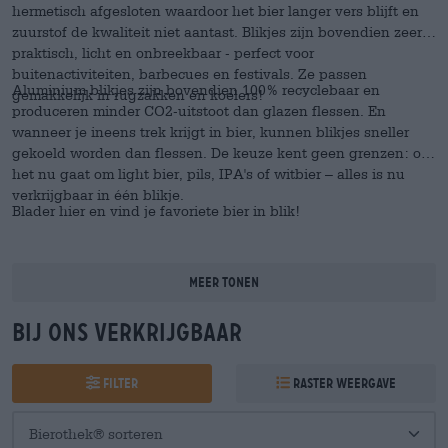
hermetisch afgesloten waardoor het bier langer vers blijft en
zuurstof de kwaliteit niet aantast. Blikjes zijn bovendien zeer
praktisch, licht en onbreekbaar - perfect voor
buitenactiviteiten, barbecues en festivals. Ze passen
Aluminium blikjes zijn bovendien 100% recyclebaar en
gemakkelijk in rugzakken en koelers!
produceren minder CO2-uitstoot dan glazen flessen. En
wanneer je ineens trek krijgt in bier, kunnen blikjes sneller
gekoeld worden dan flessen. De keuze kent geen grenzen: of
het nu gaat om light bier, pils, IPA's of witbier – alles is nu
verkrijgbaar in één blikje.
Blader hier en vind je favoriete bier in blik!
Meer tonen
Bij ons verkrijgbaar
Filter
Raster weergave