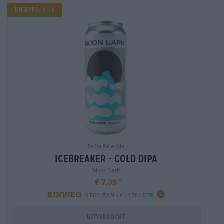
Untappd: 3,73
India Pale Ale
icebreaker - cold dipa
Moon Lark
€ 7,39
EINWEG
0,50 L KAN - € 14,78 / LTR
Uitverkocht