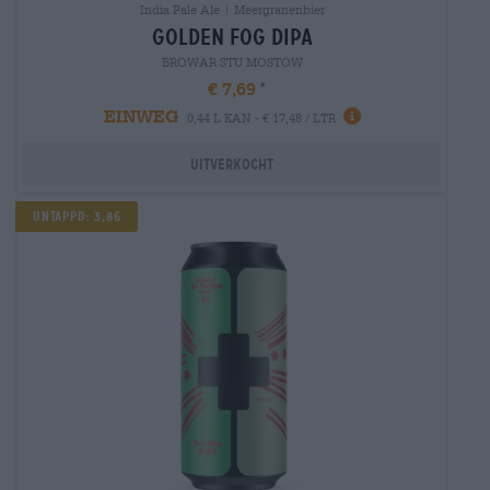
India Pale Ale | Meergranenbier
golden fog dipa
BROWAR STU MOSTÓW
€ 7,69
EINWEG
0,44 L KAN - € 17,48 / LTR
Uitverkocht
Untappd: 3,86