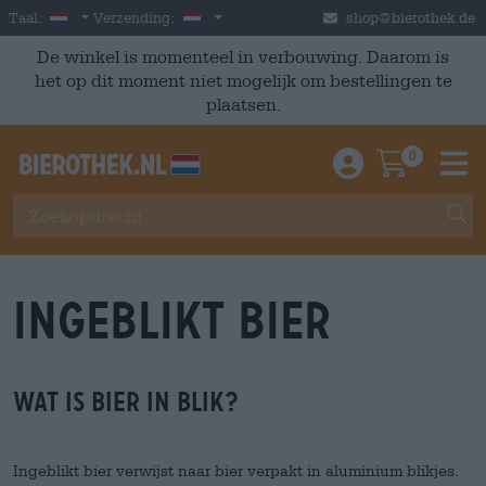
Skip to main content
Dutch
Nederland
Taal:
Verzending:
shop@bierothek.de
De winkel is momenteel in verbouwing. Daarom is
het op dit moment niet mogelijk om bestellingen te
plaatsen.
0
Einloggen / An
Warenkor
M
Ingeblikt bier
Wat is bier in blik?
Ingeblikt bier verwijst naar bier verpakt in aluminium blikjes.