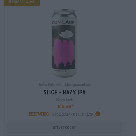
Untappd: 3,754
India Pale Ale | Meergranenbier
slice - hazy ipa
Moon Lark
€ 6,59
EINWEG
0,50 L KAN - € 13,18 / LTR
Uitverkocht