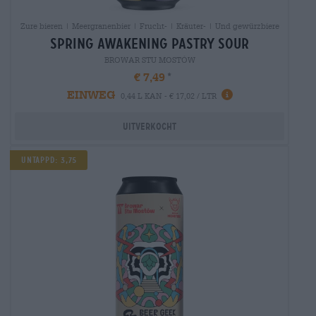
Zure bieren | Meergranenbier | Frucht- | Kräuter- | Und gewürzbiere
spring awakening pastry sour
BROWAR STU MOSTÓW
€ 7,49
EINWEG
0,44 L KAN - € 17,02 / LTR
Uitverkocht
Untappd: 3,75