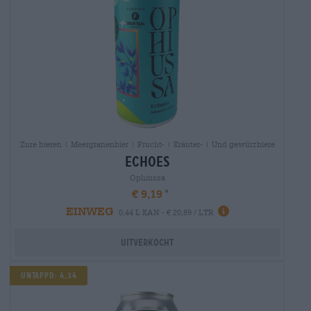
Zure bieren | Meergranenbier | Frucht- | Kräuter- | Und gewürzbiere
echoes
Ophiussa
€ 9,19
EINWEG
0,44 L KAN - € 20,89 / LTR
Uitverkocht
UNTAPPD: 4,34