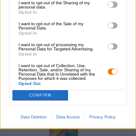
I want to opt-out of the Sharing of my
personal data.
Opted In
I want to opt-out of the Sale of my
Personal Data.
Opted In
India Pale Ale
solar way - double west coast ipa
I want to opt-out of processing my
Les Intenables
Personal Data for Targeted Advertising.
Opted In
€ 7,69
EINWEG
0,44 L KAN - € 17,48 / LTR
I want to opt-out of Collection, Use,
Retention, Sale, and/or Sharing of my
Personal Data that Is Unrelated with the
Uitverkocht
Purposes for which it was collected.
Opted Out
UNTAPPD: 3,75
CONFIRM
Data Deletion
Data Access
Privacy Policy