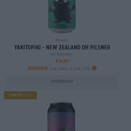
Pilsener
yakitopiki - new zealand dh pilsner
Les Intenables
€ 6,59
EINWEG
0,44 L KAN - € 14,98 / LTR
Uitverkocht
Untappd: 4,25