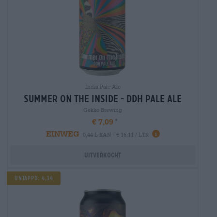
India Pale Ale
summer on the inside - ddh pale ale
Gekko Brewing
€ 7,09
EINWEG
0,44 L KAN - € 16,11 / LTR
Uitverkocht
Untappd: 4,14