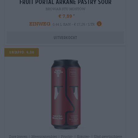
fruit portal arkane pastry sour
BROWAR STU MOSTÓW
€ 7,59
EINWEG
0,44 L KAN - € 17,25 / LTR
Uitverkocht
Untappd: 4,08
Zure bieren | Meergranenbier | Frucht- | Kräuter- | Und gewürzbiere