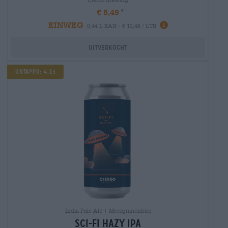
€ 5,49
EINWEG
0,44 L KAN - € 12,48 / LTR
Uitverkocht
UNTAPPD: 4,13
India Pale Ale | Meergranenbier
sci-fi hazy ipa