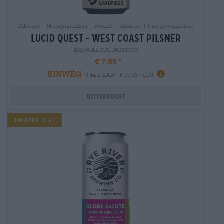
Pilsener | Meergranenbier | Frucht- | Kräuter- | Und gewürzbiere
lucid quest - west coast pilsner
BROWAR STU MOSTÓW
€ 7,59
EINWEG
0,44 L KAN - € 17,25 / LTR
Uitverkocht
UNTAPPD: 3,61