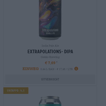
India Pale Ale
extrapolations- dipa
Gekko Brewing
€ 7,69
EINWEG
0,44 L KAN - € 17,48 / LTR
Uitverkocht
UNTAPPD: 4,3