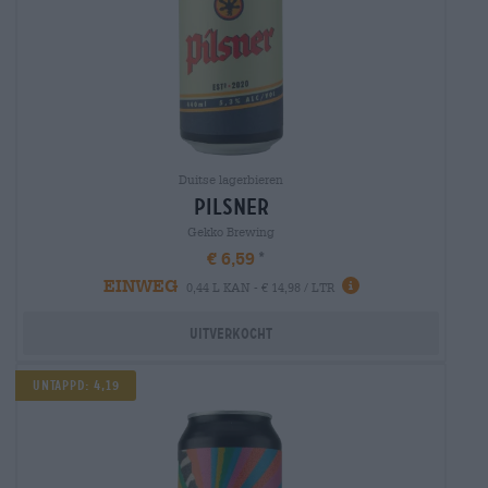
Duitse lagerbieren
pilsner
Gekko Brewing
€ 6,59
EINWEG
0,44 L KAN - € 14,98 / LTR
Uitverkocht
Untappd: 4,19