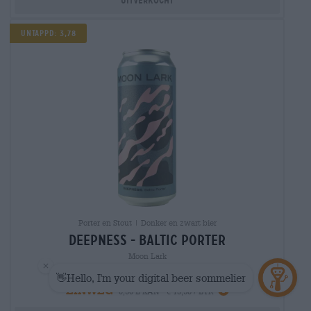
Uitverkocht
Untappd: 3,78
Porter en Stout | Donker en zwart bier
deepness - baltic porter
Moon Lark
€ 6,79
EINWEG
0,50 L KAN - € 13,58 / LTR