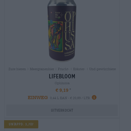
Zure bieren | Meergranenbier | Frucht- | Kräuter- | Und gewürzbiere
lifebloom
Ophiussa
€ 9,19
EINWEG
0,44 L KAN - € 20,89 / LTR
Uitverkocht
Untappd: 3,707