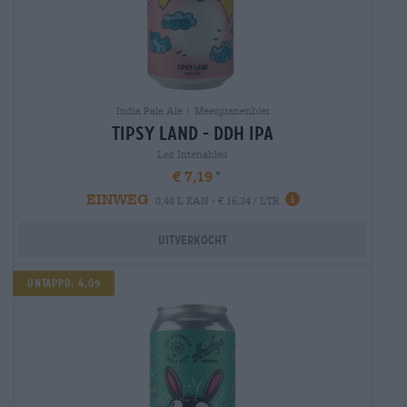
India Pale Ale | Meergranenbier
tipsy land - ddh ipa
Les Intenables
€ 7,19
EINWEG
0,44 L KAN - € 16,34 / LTR
Uitverkocht
UNTAPPD: 4,09