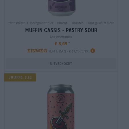
Zure bieren | Meergranenbier | Frucht- | Kräuter- | Und gewürzbiere
muffin cassis - pastry sour
Les Intenables
€ 8,69
EINWEG
0,44 L KAN - € 19,75 / LTR
Uitverkocht
UNTAPPD: 3,82