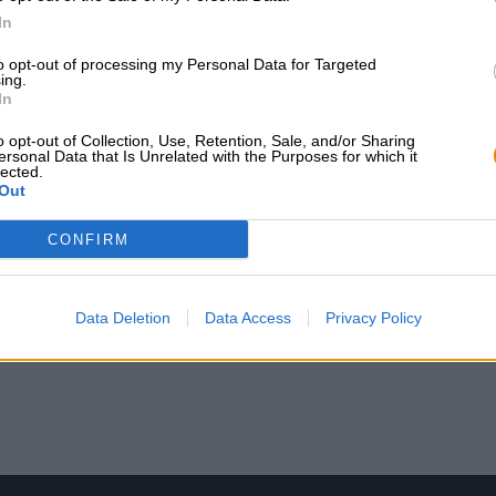
In
to opt-out of processing my Personal Data for Targeted
ing.
In
ht)
o opt-out of Collection, Use, Retention, Sale, and/or Sharing
ersonal Data that Is Unrelated with the Purposes for which it
lected.
Out
n uw bestelling worden geannuleerd
CONFIRM
n
Data Deletion
Data Access
Privacy Policy
van levering (belastingen en toeslagen).
en zijn alleen binnen Duitsland beschikbaar.