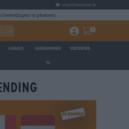
shop@bierothek.de
 bestellingen te plaatsen.
0
Einloggen / Anmelden
Warenkorb
Cadeaus
Aanbiedingen
Verzenden
%
ENDING