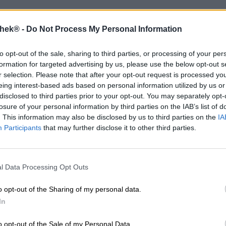
thek® -
Do Not Process My Personal Information
to opt-out of the sale, sharing to third parties, or processing of your per
formation for targeted advertising by us, please use the below opt-out s
r selection. Please note that after your opt-out request is processed y
eing interest-based ads based on personal information utilized by us or
disclosed to third parties prior to your opt-out. You may separately opt-
hts 1 verpakking = slechts 1x verzendkosten
losure of your personal information by third parties on the IAB’s list of
hts 1 verpakking = slechts 1x verzendkosten
. This information may also be disclosed by us to third parties on the
IA
akketten = 2x verzendkosten
Participants
that may further disclose it to other third parties.
l Data Processing Opt Outs
o opt-out of the Sharing of my personal data.
In
o opt-out of the Sale of my Personal Data.