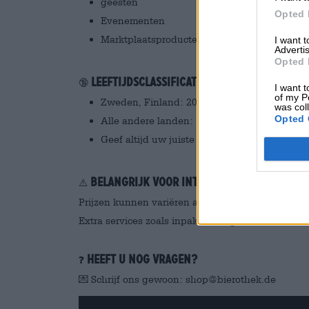
geesten
Opted 
Evenementen
Marktplaatsproducten
I want 
Advertis
Opted 
Leeftijdsclassificatie (wettelijk verplic
🔞
I want t
of my P
Zweden, Finland: 20 jaar
was col
Opted 
Alle andere landen: 18 jaar
Geef altijd uw juiste leeftijd op, anders ka
Belangrijk voor internationale klante
⚠️
Prijzen kunnen variëren afhankelijk van het land 
Extra services zoals inpakken of gekoeld verzend
Heeft u nog vragen?
❓
💌 Schrijf ons gewoon: shop@bierothek.de