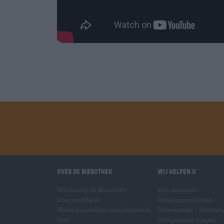
Over de Bierothek
Wij helpen u
Werken bij de Bierothek
Bier seminars
®
Duurzaamheid
Betalingsmethoden
Maatschappelijke betrokkenheid
Scheepvaart
/
Internat
Pers
Veelgestelde vragen