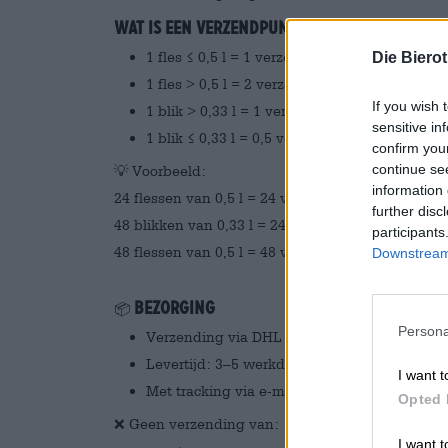
Wat is een verzendpunt?
1 fles ≤ 0,5 l = 1 verzendplaats
Die Biero
1 fles > 0,5 l = 2 verzendplaatsen
If you wish 
1 blik > 0,33 l = 1 verzendplaats
sensitive in
1 blik ≤ 0,33 l = 0,5 verzendplaatsen
confirm you
continue se
💡 Voorbeeld:
information 
24 flessen van 0,5 l = 24 verzendplaatsen → slec
further disc
48 blikken van 0,33 l = 24 verzendplekken → slec
participants
48 flessen van 0,5 l = 48 verzendplaatsen → 2 p
Downstream 
Bezorging
📦
Persona
Verzending via DHL Internationaal
Levertijd: 3–5 werkdagen
I want t
Met tracking via e-mail
Opted 
❌ Geen verzending van:
I want t