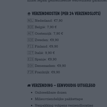
Enkel legaal gelicentieerde webwinkels garander
Verzendkosten (per 24 verzendslots)
🌍
🇳🇱 Nederland: €7,90
🇧🇪 België: 7,90 €
🇦🇹 Oostenrijk: 7,90 €
🇸🇪 Zweden: €9,90
🇫🇮 Finland: €9,90
🇮🇹 Italië: 9,90 €
🇪🇸 Spanje: €9,90
🇩🇰 Denemarken: €9,90
🇫🇷 Frankrijk: €9,90
Verzending – eenvoudig uitgelegd
🚚
Onbreekbare dozen
Milieuvriendelijke pakkettape
Verpakking volgens verzendlocaties