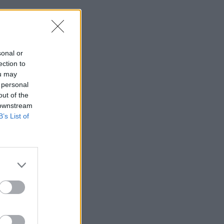
sonal or
ection to
ou may
 personal
out of the
 downstream
B’s List of