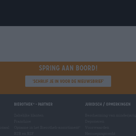
Spring aan boord!
'Schrijf je in voor de nieuwsbrief'
Bierothek
- Partner
Juridisch / Opmerkingen
®
Zakelijke klanten
Bescherming van minderjari
Franchise
Deponeren
ionaal
Opname in het Bierothek-assortiment
Voorwaarden
®
B2B en B2F
Herroepingsrecht