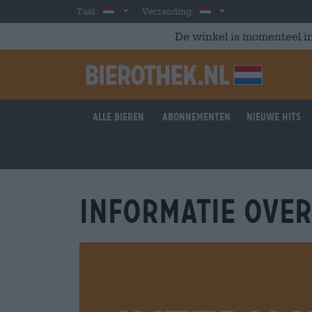
Skip to main content
Dutch
Nederland
Taal:
Verzending:
De winkel is momenteel in
Alle bieren
Abonnementen
Nieuwe hits
INFORMATIE OVER