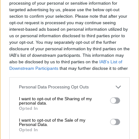
omstandigheden te onderzoeken die duiden op illegale
processing of your personal or sensitive information for
activiteiten. Verplichtingen tot het verwijderen of blokkeren
targeted advertising by us, please use the below opt-out
van het gebruik van informatie in overeenstemming met de
section to confirm your selection. Please note that after your
algemene wetgeving blijven onaangetast. Aansprakelijkheid
opt-out request is processed you may continue seeing
in dit opzicht is echter pas mogelijk vanaf het moment van
interest-based ads based on personal information utilized by
kennisname van een specifieke rechtsovertreding. Als wij
us or personal information disclosed to third parties prior to
kennis krijgen van overeenkomstige wettelijke overtredingen,
your opt-out. You may separately opt-out of the further
zullen wij deze inhoud onmiddellijk verwijderen.
disclosure of your personal information by third parties on the
Aansprakelijkheid voor links
IAB’s list of downstream participants. This information may
also be disclosed by us to third parties on the
IAB’s List of
Ons aanbod bevat links naar externe websites van derden, op
Downstream Participants
that may further disclose it to other
de inhoud waarvan wij geen invloed hebben. Voor deze
third parties.
externe inhoud kunnen wij daarom geen aansprakelijkheid
aanvaarden. Voor de inhoud van de gelinkte pagina's is altijd
Personal Data Processing Opt Outs
de betreffende aanbieder of exploitant van de pagina's
verantwoordelijk. De gelinkte pagina's werden op het moment
I want to opt-out of the Sharing of my
van linken gecontroleerd op mogelijke wettelijke
personal data.
overtredingen. Illegale inhoud was op het moment van
Opted In
koppelen niet zichtbaar. Een permanente controle van de
I want to opt-out of the Sale of my
inhoud van de gelinkte pagina's is echter zonder concreet
Personal Data.
bewijs van een wettelijke overtreding onredelijk. Als wij
Opted In
kennis krijgen van wettelijke overtredingen, zullen wij