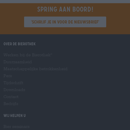
Spring aan boord!
'Schrijf je in voor de nieuwsbrief'
Over de Bierothek
Werken bij de Bierothek
®
Duurzaamheid
Maatschappelijke betrokkenheid
Pers
Tijdschrift
Downloads
Contact
Bedrijfs
Wij helpen u
Bier seminars