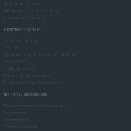
Betalingsmethoden
Scheepvaart
/
Internationaal
Veelgestelde vragen
Bierothek
- Partner
®
Zakelijke klanten
Franchise
Opname in het Bierothek-assortiment
®
B2B en B2F
Accijnsplatform
Hopnet-dealer inloggen
E-commerce voor brouwerijen
Juridisch / Opmerkingen
Bescherming van minderjarigen
Deponeren
Voorwaarden
Herroepingsrecht