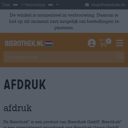
Skip to main content
Dutch
Nederland
Taal:
Verzending:
shop@bierothek.de
De winkel is momenteel in verbouwing. Daarom is
het op dit moment niet mogelijk om bestellingen te
plaatsen.
0
Einloggen / An
Warenkor
M
afdruk
afdruk
De Bierothek
is een product van Bierothek GmbH. Bierothek
®
®
is een geregistreerd woordmerk van Bierothek Group GmbH.