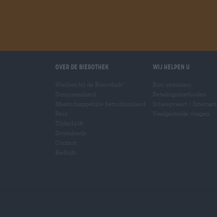
Over de Bierothek
Wij helpen u
Werken bij de Bierothek
Bier seminars
®
Duurzaamheid
Betalingsmethoden
Maatschappelijke betrokkenheid
Scheepvaart
/
Internat
Pers
Veelgestelde vragen
Tijdschrift
Downloads
Contact
Bedrijfs