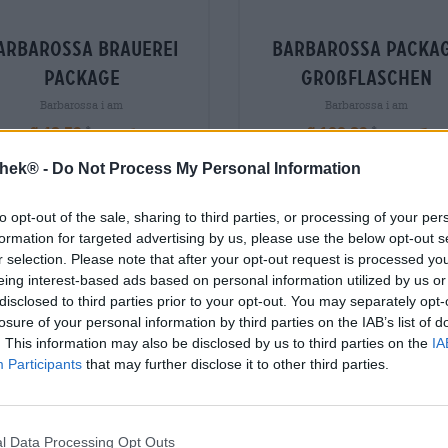
arbarossa brauerei
barbarossa packa
package
großflaschen
Barbarossa i am
Barbarossa i am
€ 48,59
€ 122,89
€ 51,19
€ 139,79
-
1 St. PAKKET - € 48,59 / St.
1 St. PAKKET - € 122,89 / St.
thek® -
Do Not Process My Personal Information
Uitverkocht
Uitverkocht
to opt-out of the sale, sharing to third parties, or processing of your per
formation for targeted advertising by us, please use the below opt-out s
Ger
r selection. Please note that after your opt-out request is processed y
nkische
aukunst
eing interest-based ads based on personal information utilized by us or
disclosed to third parties prior to your opt-out. You may separately opt-
losure of your personal information by third parties on the IAB’s list of
. This information may also be disclosed by us to third parties on the
IA
Participants
that may further disclose it to other third parties.
l Data Processing Opt Outs