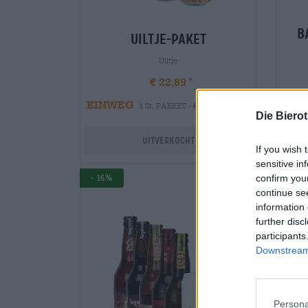
b
uiltje-paket
Uiltje
€ 22,89
EINWEG
1 St. PAKKET - € 22,89 / St.
-
Die Biero
Uitverkocht
If you wish 
sensitive in
confirm you
- 16%
Frä
Br
continue se
information 
further disc
participants
Downstream 
Persona