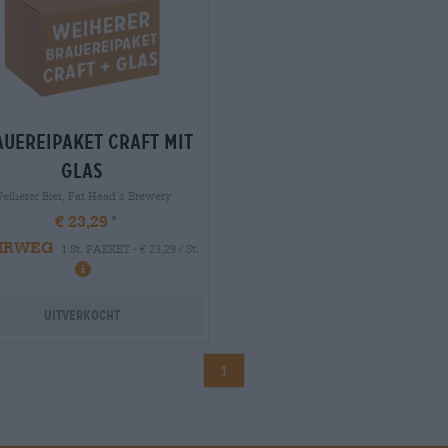
uereipaket craft mit
glas
eiherer Bier, Fat Head´s Brewery
€ 23,29
HRWEG
1 St. PAKKET - € 23,29 / St.
Uitverkocht
1