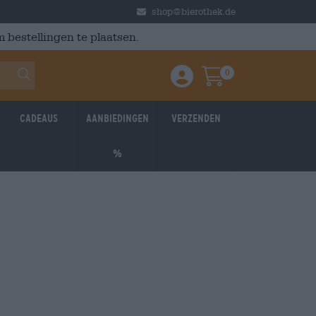
shop@bierothek.de
 bestellingen te plaatsen.
0
Einloggen / Anmelden
Warenkorb
Cadeaus
Aanbiedingen
Verzenden
%