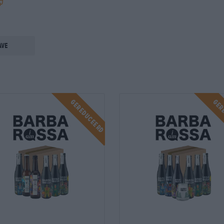
ave
Gereduceerd
Ger