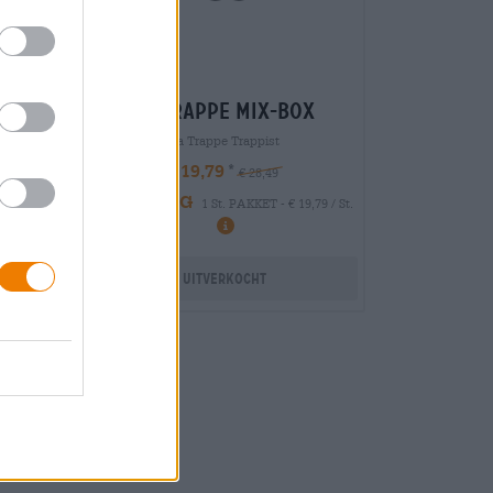
la trappe mix-box
La Trappe Trappist
€ 19,79
€ 28,49
MEHRWEG
19 / St.
1 St. PAKKET - € 19,79 / St.
Uitverkocht