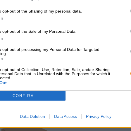
o opt-out of the Sharing of my personal data.
In
Frankisch bier
probier-paket
o opt-out of the Sale of my Personal Data.
brauerei-paket
Rodenbach
In
Eschenbacher
€ 12,19
€ 23,09
€ 19,49
to opt-out of processing my Personal Data for Targeted
MEHRWEG
ing.
HRWEG
1 St. PAKKET - € 12,
1 St. PAKKET - € 19,49 / St.
In
o opt-out of Collection, Use, Retention, Sale, and/or Sharing
ersonal Data that Is Unrelated with the Purposes for which it
Uitverkocht
Uitverkocht
lected.
Out
 ONLINE
RFÜGBAR
CONFIRM
Data Deletion
Data Access
Privacy Policy