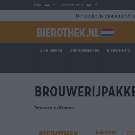
Skip to main content
Dutch
Nederland
Taal:
Verzending:
De winkel is momenteel in
Alle bieren
Abonnementen
Nieuwe hits
Brouwerijpakk
Brouwerijpakketten