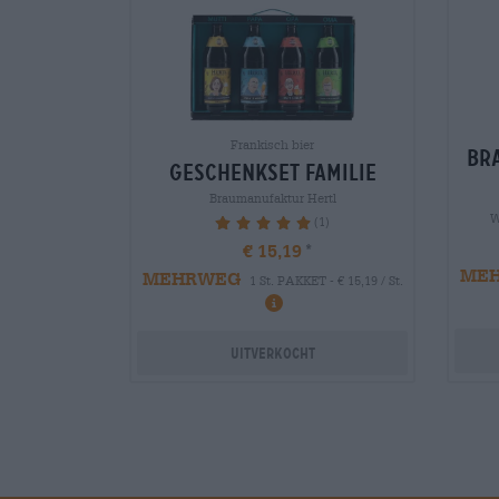
Frankisch bier
bra
geschenkset familie
Braumanufaktur Hertl
W
(1)
100%
€ 15,19
ME
MEHRWEG
1 St. PAKKET - € 15,19 / St.
Uitverkocht