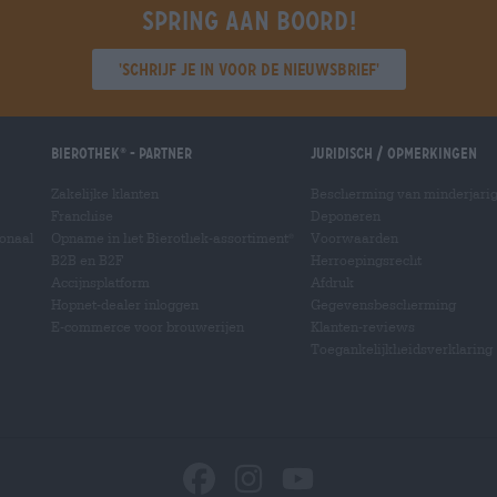
Spring aan boord!
'Schrijf je in voor de nieuwsbrief'
Bierothek
- Partner
Juridisch / Opmerkingen
®
Zakelijke klanten
Bescherming van minderjari
Franchise
Deponeren
ionaal
Opname in het Bierothek-assortiment
Voorwaarden
®
B2B en B2F
Herroepingsrecht
Accijnsplatform
Afdruk
Hopnet-dealer inloggen
Gegevensbescherming
E-commerce voor brouwerijen
Klanten-reviews
Toegankelijkheidsverklaring