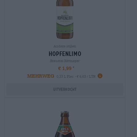
Andere stijlen
hopfenlimo
Brauerei Rittmayer
€ 1,99
MEHRWEG
0,33 L Fles - € 6,03 / LTR
Uitverkocht