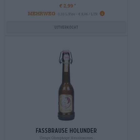
€ 2,99
MEHRWEG
0,33 L Fles - € 9,06 / LTR
Uitverkocht
fassbrause holunder
Uerige Obergärige Hausbrauerei