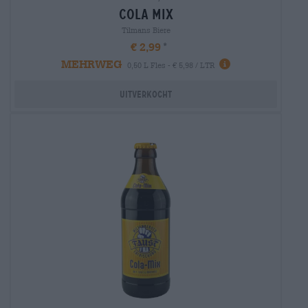
cola mix
Tilmans Biere
€ 2,99
MEHRWEG
0,50 L Fles - € 5,98 / LTR
Uitverkocht