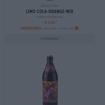
Andere stijlen
limo cola-orange-mix
Paderborner Brauerei
€ 1,99
MEHRWEG
0,50 L Fles - € 3,98 / LTR
Uitverkocht