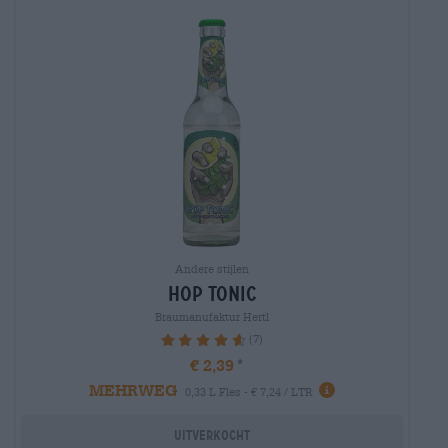
Andere stijlen
hop tonic
Braumanufaktur Hertl
(7)
94.29%
€ 2,39
MEHRWEG
0,33 L Fles - € 7,24 / LTR
Uitverkocht