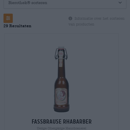
Filter
Informatie over het sorteren
van producten
29 Resultaten
fassbrause rhabarber
Uerige Obergärige Hausbrauerei