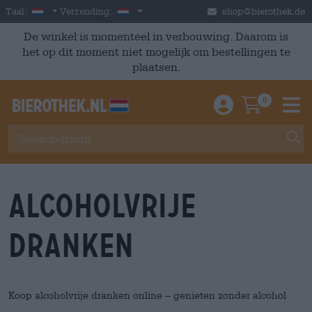
Skip to main content
Dutch
Nederland
Taal:
Verzending:
shop@bierothek.de
De winkel is momenteel in verbouwing. Daarom is
het op dit moment niet mogelijk om bestellingen te
plaatsen.
0
Einloggen / An
Warenkor
M
Alcoholvrije
dranken
Koop alcoholvrije dranken online – genieten zonder alcohol