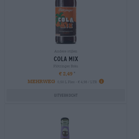
Andere stijlen
cola mix
Flötzinger Bräu
€ 2,49
MEHRWEG
0,50 L Fles - € 4,98 / LTR
Uitverkocht