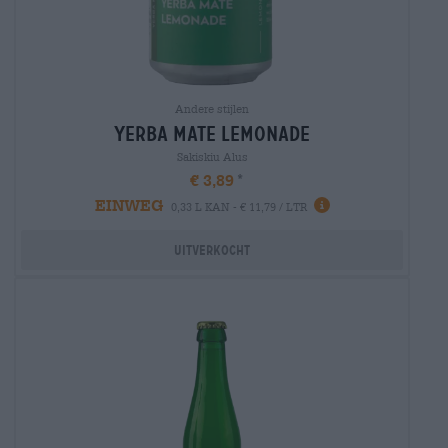
Andere stijlen
yerba mate lemonade
Sakiskiu Alus
€ 3,89
EINWEG
0,33 L KAN - € 11,79 / LTR
Uitverkocht