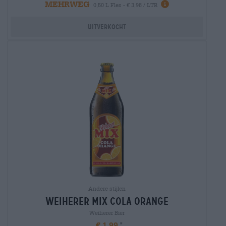
MEHRWEG
0,50 L Fles - € 3,98 / LTR
Uitverkocht
Andere stijlen
weiherer mix cola orange
Weiherer Bier
€ 1,99