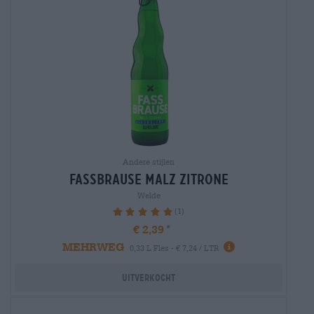
Andere stijlen
fassbrause malz zitrone
Welde
(1)
100%
€ 2,39
MEHRWEG
0,33 L Fles - € 7,24 / LTR
Uitverkocht