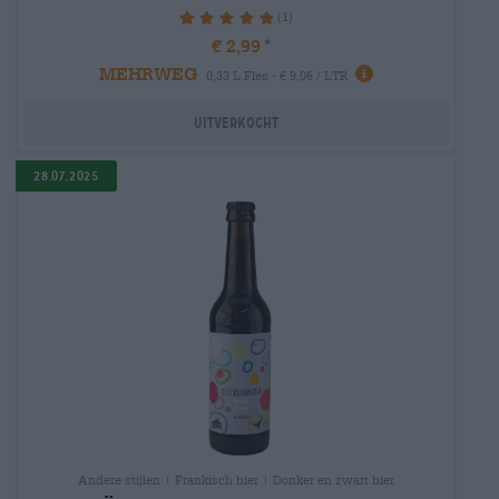
(1)
100%
€ 2,99
MEHRWEG
0,33 L Fles - € 9,06 / LTR
Uitverkocht
28.07.2025
Andere stijlen | Frankisch bier | Donker en zwart bier