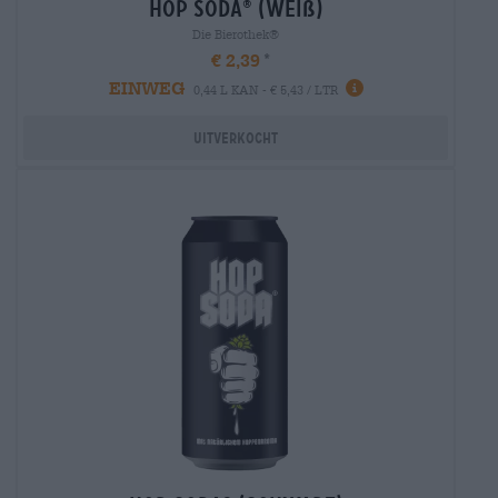
hop soda
(weiß)
®
Die Bierothek®
€ 2,39
EINWEG
0,44 L KAN - € 5,43 / LTR
Uitverkocht