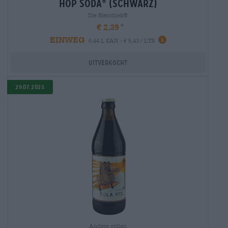
hop soda
(schwarz)
®
Die Bierothek®
€ 2,39
EINWEG
0,44 L KAN - € 5,43 / LTR
Uitverkocht
29.07.2025
Andere stijlen