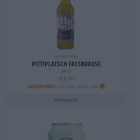
Andere stijlen
pittiplatsch fassbrause
BRLO
€ 2,79
MEHRWEG
0,33 L Fles - € 8,45 / LTR
Uitverkocht