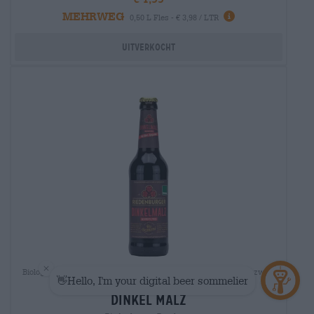
MEHRWEG
0,50 L Fles - € 3,98 / LTR
Uitverkocht
Biologische bieren (DE-ÖKO-006) | Frankisch bier | Donker en zwart
bier
dinkel malz