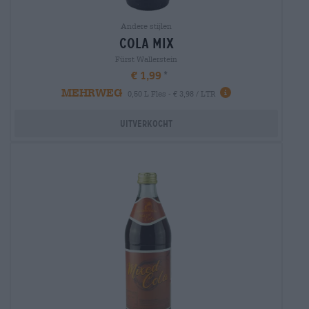
Andere stijlen
cola mix
Fürst Wallerstein
€ 1,99
MEHRWEG
0,50 L Fles - € 3,98 / LTR
Uitverkocht