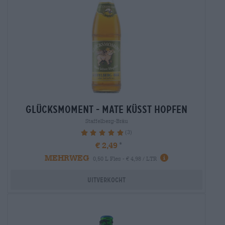
glücksmoment - mate küsst hopfen
Staffelberg-Bräu
(3)
100%
€ 2,49
MEHRWEG
0,50 L Fles - € 4,98 / LTR
Uitverkocht