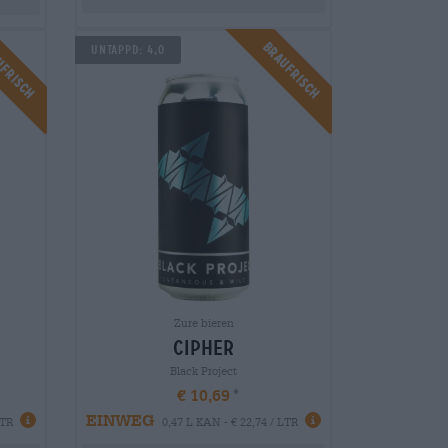
ufrisch
Braufrisch
Untappd: 4,0
Zure bieren
cipher
Black Project
€ 10,69
EINWEG
LTR
0,47 L KAN - € 22,74 / LTR