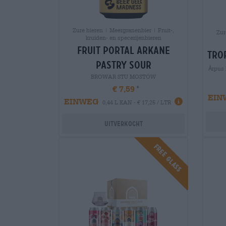
Zure bieren | Meergranenbier | Fruit-,
Zur
kruiden- en specerijenbieren
fruit portal arkane
tro
pastry sour
Ārpus
BROWAR STU MOSTÓW
€ 7,59
EIN
EINWEG
0,44 L KAN - € 17,25 / LTR
Uitverkocht
FREE GLASS