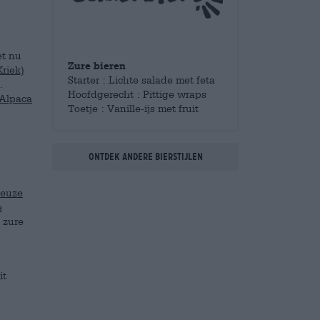
et nu
Zure bieren
riek)
Starter : Lichte salade met feta
.
Hoofdgerecht : Pittige wraps
Alpaca
Toetje : Vanille-ijs met fruit
Ontdek andere bierstijlen
euze
e
 zure
it