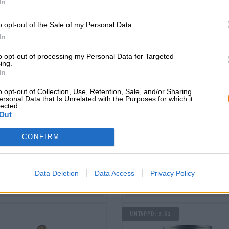
In
o opt-out of the Sale of my Personal Data.
In
to opt-out of processing my Personal Data for Targeted
ing.
In
o opt-out of Collection, Use, Retention, Sale, and/or Sharing
e bieren | Meergranenbier | Fruit-,
Zure bieren | Meergranenbier | Fru
ersonal Data that Is Unrelated with the Purposes for which it
kruiden- en specerijenbieren
kruiden- en specerijenbieren
lected.
vesper
lifebloom
Out
Ophiussa
Ophiussa
CONFIRM
€ 9,19
€ 9,19
WEG
EINWEG
0,44 L KAN - € 20,89 / LTR
0,44 L KAN - € 20,89 / 
Data Deletion
Data Access
Privacy Policy
Uitverkocht
Uitverkocht
Untappd: 3,62