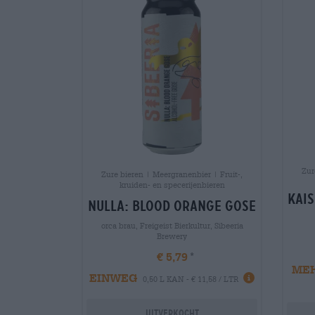
Zur
Zure bieren | Meergranenbier | Fruit-,
kruiden- en specerijenbieren
kais
nulla: blood orange gose
orca brau, Freigeist Bierkultur, Sibeeria
Brewery
€ 5,79
ME
EINWEG
0,50 L KAN - € 11,58 / LTR
Uitverkocht