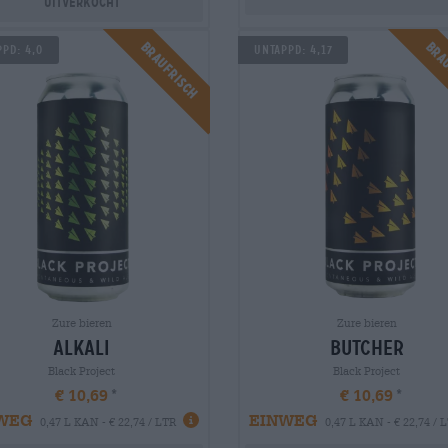
Uitverkocht
Braufrisch
Bra
pd: 4,0
Untappd: 4,17
Zure bieren
Zure bieren
alkali
butcher
Black Project
Black Project
€ 10,69
€ 10,69
WEG
EINWEG
0,47 L KAN - € 22,74 / LTR
0,47 L KAN - € 22,74 / 