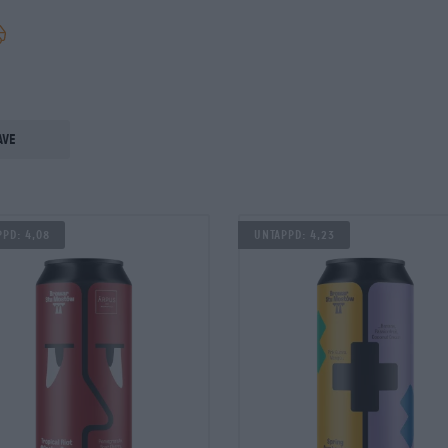
ave
pd: 4,08
Untappd: 4,23