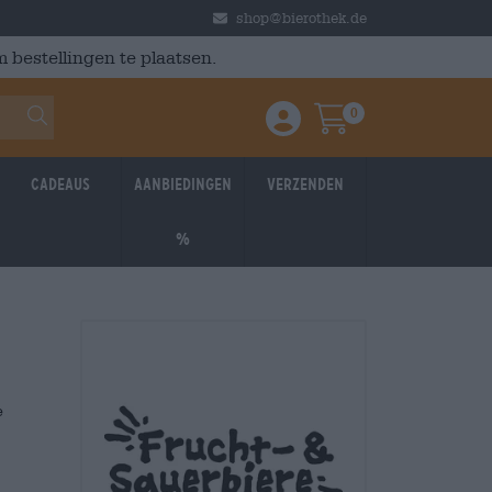
shop@bierothek.de
 bestellingen te plaatsen.
0
Einloggen / Anmelden
Warenkorb
Cadeaus
Aanbiedingen
Verzenden
%
e