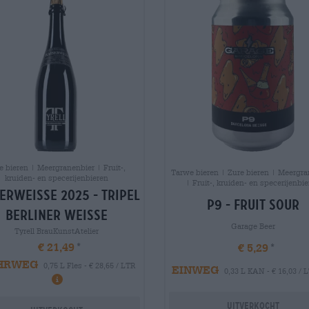
e bieren | Meergranenbier | Fruit-,
Tarwe bieren | Zure bieren | Meergra
kruiden- en specerijenbieren
| Fruit-, kruiden- en specerijenbi
erweisse 2025 - tripel
p9 - fruit sour
berliner weisse
Garage Beer
Tyrell BrauKunstAtelier
€ 21,49
€ 5,29
HRWEG
0,75 L Fles - € 28,65 / LTR
EINWEG
0,33 L KAN - € 16,03 / 
Uitverkocht