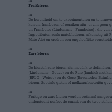
rn
Fruitbieren
rn
De bereidheid om te experimenteren en te innoveren
kersen, frambozen of perziken zijn: er zijn geen 
en
Framboise (Lindemans - Framboise)
, die van 
Ingrediënten zoals matebladeren, afkomstig uit
Mate Ale)
en creëren een ongelooflijke verscheid
rn
Zure bieren
rn
De bierstijl zure bieren zijn moeilijk te definiër
(Lindemans - Geuze)
en de Faro (lambiek met kan
(BRLO - Weisse)
en de
Gose (Bayerischer Bahnhof
bieren. Speciale gisten of melkzuurbacteriën gev
rn
Fruitige en zure bieren worden optimaal aangevuld 
ondersteunt perfect de smaak van de twee stijlen