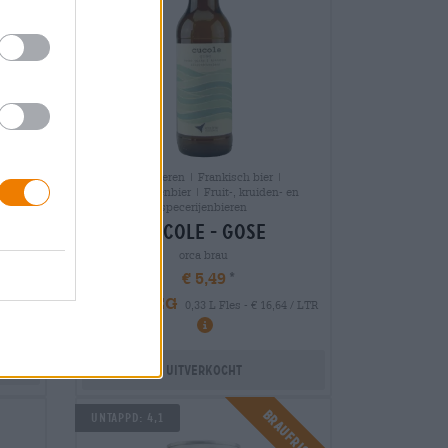
Zure bieren | Frankisch bier |
it-,
Meergranenbier | Fruit-, kruiden- en
specerijenbieren
cucole - gose
orca brau
€ 5,49
MEHRWEG
0,33 L Fles - € 16,64 / LTR
LTR
Uitverkocht
Braufrisch
Untappd: 4,1