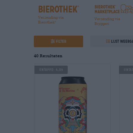
Verzending via
Verzending via
Bierothek
®
Bryggeri
Filter
Lijst weerg
40 Resultaten
Untappd: 4,09
Untap