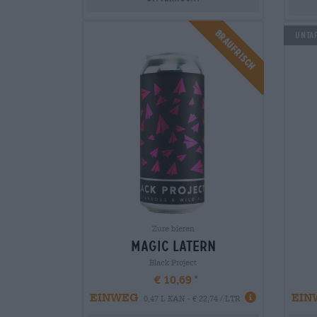
Braufrisch
Untap
Zure bieren
magic latern
Black Project
€ 10,69
EINWEG
EIN
0,47 L KAN - € 22,74 / LTR