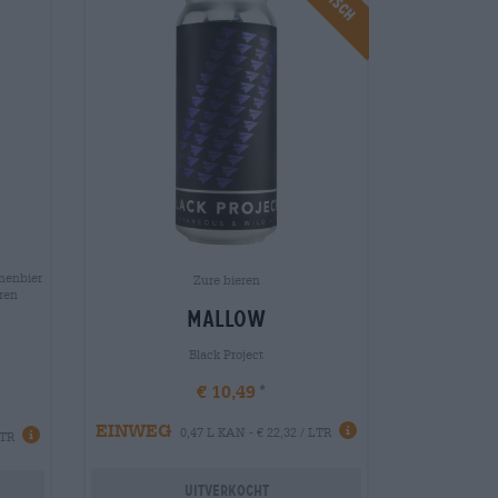
nenbier
Zure bieren
eren
mallow
Black Project
€ 10,49
EINWEG
0,47 L KAN - € 22,32 / LTR
LTR
Uitverkocht