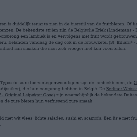
 is duidelijk terug te zien in de bierstijl van de fruitbieren. Of h
grenzen. De bekendste stijlen zijn de Belgische
Kriek (Lindemans - K
oorsprong een lambiek is en vervolgens met fruit wordt gebrouwen
 Peru, belanden vandaag de dag ook in de brouwketel
(St. Erhard
- 
®
enheid aan smaken die men zich vroeger niet kon voorstellen.
en. Typische zure biervertegenwoordigers zijn de lambiekbieren, de
G
dijsuiker), die hun oorsprong hebben in België. De
Berliner Weiss
 - Original Leipziger Gose)
zijn waarschijnlijk de bekendste Duitse
en de zure bieren hun verfrissend zure smaak.
met wit vlees, lichte salades, sushi en scampi's. Een ijsje met fru
.