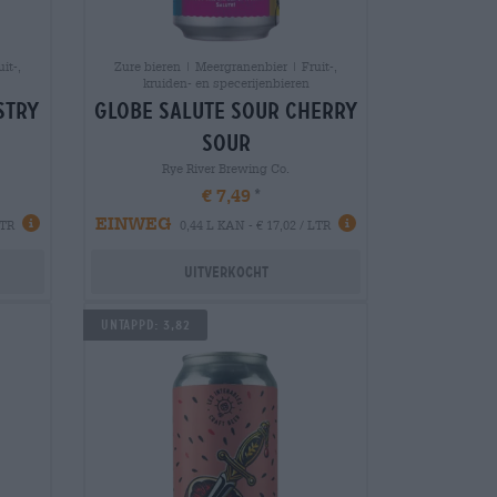
it-,
Zure bieren | Meergranenbier | Fruit-,
kruiden- en specerijenbieren
stry
globe salute sour cherry
sour
Rye River Brewing Co.
€ 7,49
EINWEG
LTR
0,44 L KAN - € 17,02 / LTR
Uitverkocht
UNTAPPD: 3,82