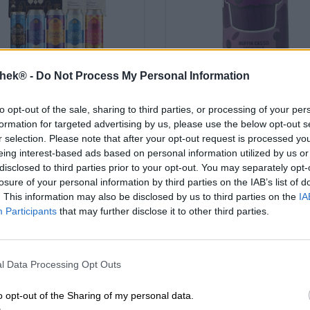
thek® -
Do Not Process My Personal Information
Zure bieren | Meergranenbier | Fru
Zure bieren
kruiden- en specerijenbieren
rvellous liquids gift
muffin cassis - pas
to opt-out of the sale, sharing to third parties, or processing of your per
box
formation for targeted advertising by us, please use the below opt-out s
sour
r selection. Please note that after your opt-out request is processed y
Vault City
Les Intenables
eing interest-based ads based on personal information utilized by us or
€ 38,29
€ 43,39
€ 8,69
disclosed to third parties prior to your opt-out. You may separately opt-
INWEG
EINWEG
1 St. - € 38,29 / St.
0,44 L KAN - € 19,75 / 
losure of your personal information by third parties on the IAB’s list of
. This information may also be disclosed by us to third parties on the
IA
Uitverkocht
Uitverkocht
Participants
that may further disclose it to other third parties.
PD: 4,34
Untappd: 4,19
l Data Processing Opt Outs
o opt-out of the Sharing of my personal data.