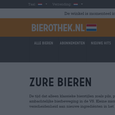
Skip to main content
Dutch
Nederland
Taal:
Verzending:
De winkel is momenteel in
Alle bieren
Abonnementen
Nieuwe hits
zure bieren
De tijd dat alleen klassieke bierstijlen zoals pils,
ambachtelijke bierbeweging in de VS. Kleine mic
verscheidenheid aan nieuwe ingrediënten in het