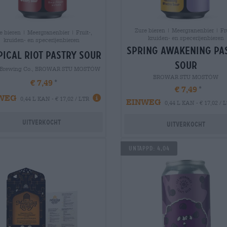
Zure bieren | Meergranenbier | Fru
e bieren | Meergranenbier | Fruit-,
kruiden- en specerijenbieren
kruiden- en specerijenbieren
spring awakening pa
pical riot pastry sour
sour
 Brewing Co., BROWAR STU MOSTÓW
BROWAR STU MOSTÓW
€ 7,49
€ 7,49
WEG
0,44 L KAN - € 17,02 / LTR
EINWEG
0,44 L KAN - € 17,02 / 
Uitverkocht
Uitverkocht
UNTAPPD: 4,04