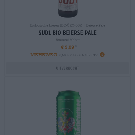
Biologische bieren (DE-ÖKO-006) | Beierse Pale
sud1 bio Beierse Pale
Brauerei Molter
€ 3,09
MEHRWEG
0,50 L Fles - € 6,18 / LTR
Uitverkocht