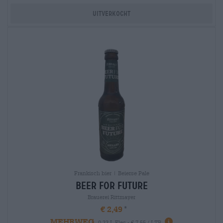
Uitverkocht
Frankisch bier | Beierse Pale
beer for future
Brauerei Rittmayer
€ 2,49
MEHRWEG
0,33 L Fles - € 7,55 / LTR