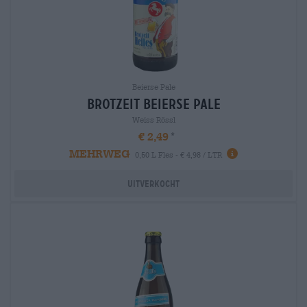
Beierse Pale
brotzeit Beierse Pale
Weiss Rössl
€ 2,49
MEHRWEG
0,50 L Fles - € 4,98 / LTR
Uitverkocht