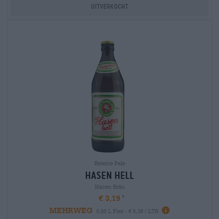
Uitverkocht
Beierse Pale
hasen hell
Hasen Bräu
€ 3,19
MEHRWEG
0,50 L Fles - € 6,38 / LTR