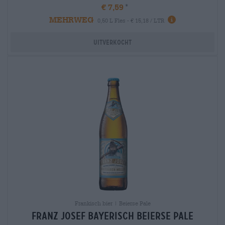
€ 7,59
MEHRWEG
0,50 L Fles - € 15,18 / LTR
Uitverkocht
Frankisch bier | Beierse Pale
franz josef bayerisch Beierse Pale