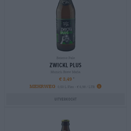
Beierse Pale
zwickl plus
Munich Brew Mafia
€ 3,49
MEHRWEG
0,50 L Fles - € 6,98 / LTR
Uitverkocht