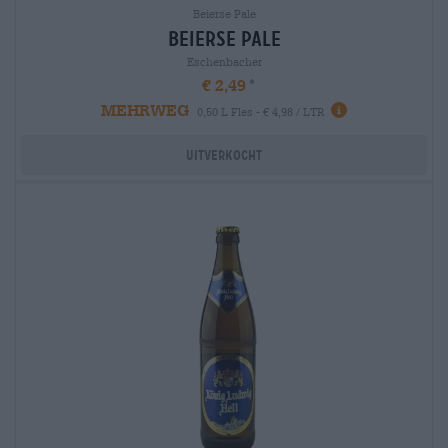
Beierse Pale
Beierse Pale
Eschenbacher
€ 2,49
MEHRWEG
0,50 L Fles - € 4,98 / LTR
Uitverkocht