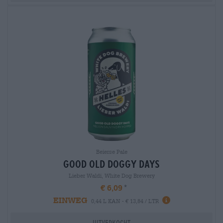
Beierse Pale
good old doggy days
Lieber Waldi, White Dog Brewery
€ 6,09
EINWEG
0,44 L KAN - € 13,84 / LTR
Uitverkocht