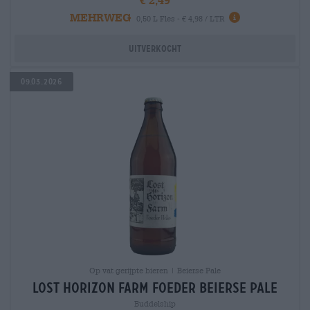
MEHRWEG
0,50 L Fles - € 4,98 / LTR
Uitverkocht
09.03.2026
Op vat gerijpte bieren | Beierse Pale
lost horizon farm foeder Beierse Pale
Buddelship