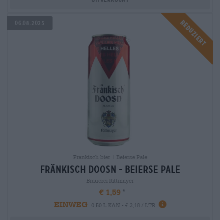
Reduziert
06.08.2025
Frankisch bier | Beierse Pale
fränkisch doosn - Beierse Pale
Brauerei Rittmayer
€ 1,59
EINWEG
0,50 L KAN - € 3,18 / LTR