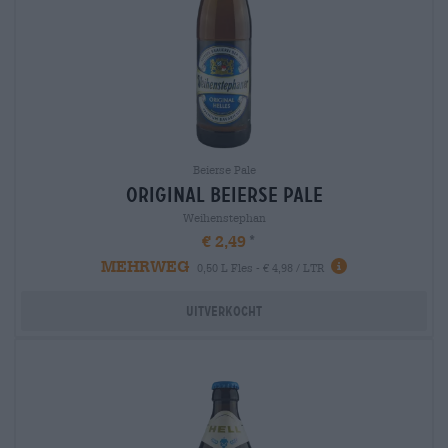
Beierse Pale
original Beierse Pale
Weihenstephan
€ 2,49
MEHRWEG
0,50 L Fles - € 4,98 / LTR
Uitverkocht