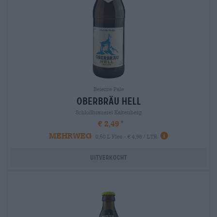
Beierse Pale
oberbräu hell
Schloßbrauerei Kaltenberg
€ 2,49
MEHRWEG
0,50 L Fles - € 4,98 / LTR
Uitverkocht