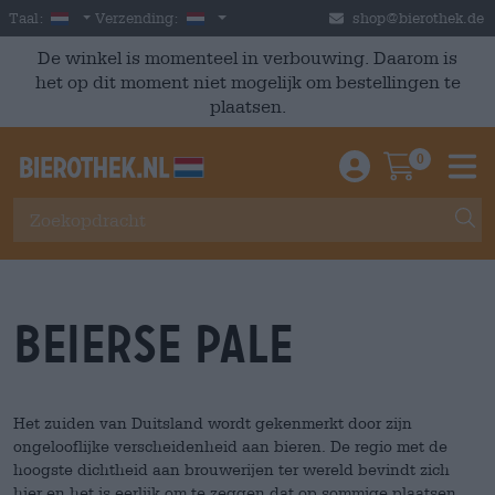
Skip to main content
Dutch
Nederland
Taal:
Verzending:
shop@bierothek.de
De winkel is momenteel in verbouwing. Daarom is
het op dit moment niet mogelijk om bestellingen te
plaatsen.
0
Einloggen / An
Warenkor
M
Beierse Pale
Het zuiden van Duitsland wordt gekenmerkt door zijn
ongelooflijke verscheidenheid aan bieren. De regio met de
hoogste dichtheid aan brouwerijen ter wereld bevindt zich
hier en het is eerlijk om te zeggen dat op sommige plaatsen