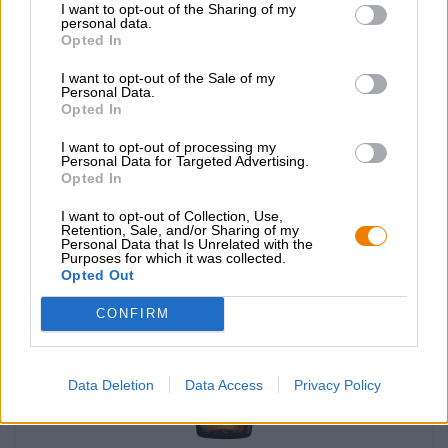
I want to opt-out of the Sharing of my
weiss rössl kaiser hell
personal data.
Opted In
Veldensteiner
€ 2,49
I want to opt-out of the Sale of my
Personal Data.
MEHRWEG
0,50 L Fles - € 4,98 / LTR
Opted In
Uitverkocht
I want to opt-out of processing my
Personal Data for Targeted Advertising.
Opted In
I want to opt-out of Collection, Use,
Retention, Sale, and/or Sharing of my
Personal Data that Is Unrelated with the
Purposes for which it was collected.
Opted Out
CONFIRM
Data Deletion
Data Access
Privacy Policy