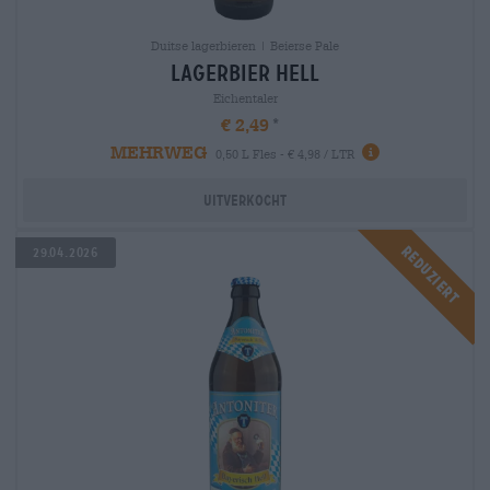
Duitse lagerbieren | Beierse Pale
lagerbier hell
Eichentaler
€ 2,49
MEHRWEG
0,50 L Fles - € 4,98 / LTR
Uitverkocht
Reduziert
29.04.2026