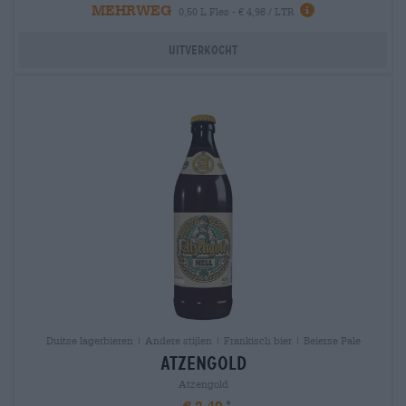
MEHRWEG
0,50 L Fles - € 4,98 / LTR
Uitverkocht
Duitse lagerbieren | Andere stijlen | Frankisch bier | Beierse Pale
atzengold
Atzengold
€ 2,49