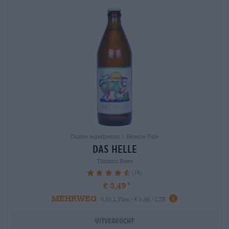
Duitse lagerbieren | Beierse Pale
das helle
Tilmans Biere
(16)
92.5%
€ 3,49
MEHRWEG
0,50 L Fles - € 6,98 / LTR
Uitverkocht