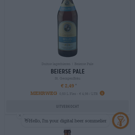
Duitse lagerbieren | Beierse Pale
Beierse Pale
St. GeorgenBräu
€ 2,49
MEHRWEG
0,50 L Fles - € 4,98 / LTR
Uitverkocht