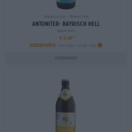
Frankisch bier | Beierse Pale
antoniter- bayrisch hell
Kaiser Bräu
€ 2,49
MEHRWEG
0,50 L Fles - € 4,98 / LTR
Uitverkocht