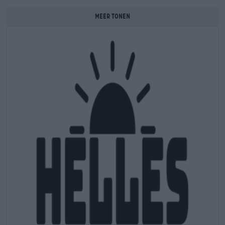
gekomen. De Münchener tap verschilde aanzienlijk van de
MEER TONEN
Tsjechische Pilsner: het light bier was minder bitter, iets
ronder en veel drinkbaarder. Sindsdien is de bierstijl een
absolute biertuinklassieker geworden en mag in geen enkele
bierkelder meer ontbreken. rn