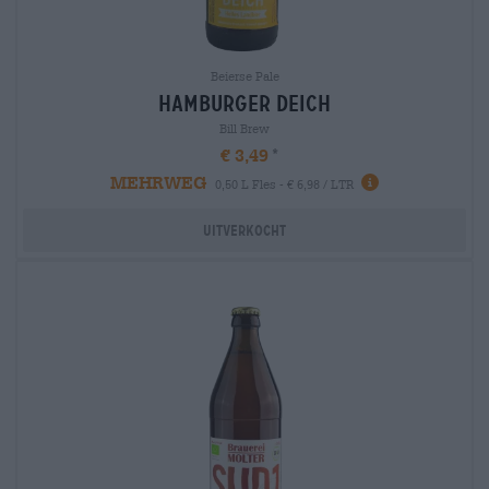
Beierse Pale
hamburger deich
Bill Brew
€ 3,49
MEHRWEG
0,50 L Fles - € 6,98 / LTR
Uitverkocht