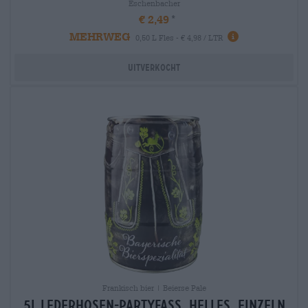
Eschenbacher
€ 2,49
MEHRWEG
0,50 L Fles - € 4,98 / LTR
Uitverkocht
Frankisch bier | Beierse Pale
5l lederhosen-partyfass, helles, einzeln