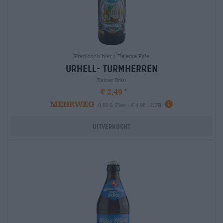
Frankisch bier | Beierse Pale
urhell- turmherren
Kaiser Bräu
€ 2,49
MEHRWEG
0,50 L Fles - € 4,98 / LTR
Uitverkocht