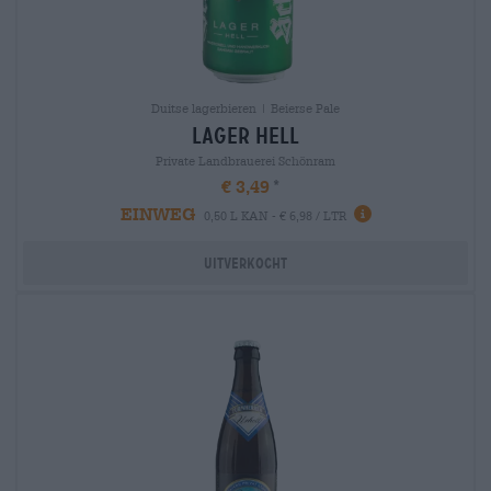
Duitse lagerbieren | Beierse Pale
lager hell
Private Landbrauerei Schönram
€ 3,49
EINWEG
0,50 L KAN - € 6,98 / LTR
Uitverkocht