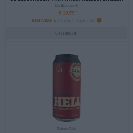
Die Bierothek®
€ 19,79
EINWEG
5,00 L LOOP - € 3,96 / LTR
Uitverkocht
Beierse Pale