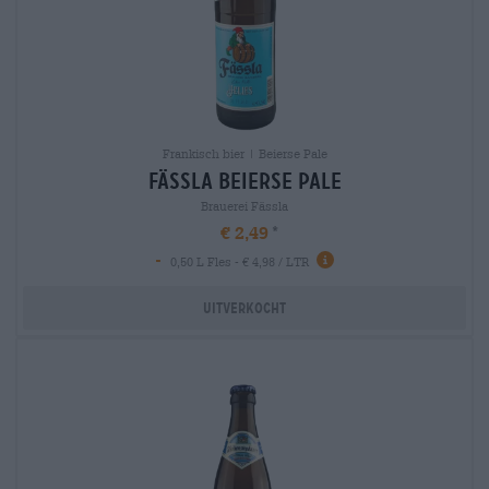
Frankisch bier | Beierse Pale
fässla Beierse Pale
Brauerei Fässla
€ 2,49
-
0,50 L Fles - € 4,98 / LTR
Uitverkocht