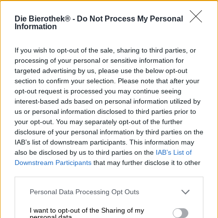
Omschrijving
Info
Beoordelingen
(0)
Die Bierothek® -
Do Not Process My Personal
Information
Deconstructed Barrel is een barrel-aged tropical stout van
If you wish to opt-out of the sale, sharing to third parties, or
Siren Brewery en de derde editie in hun Caribbean
processing of your personal or sensitive information for
Chocolate Cake Series. Deze serie voortreffelijke donkere
targeted advertising by us, please use the below opt-out
bieren draait volledig om chocolade. In samenwerking
section to confirm your selection. Please note that after your
met chocoladewinkel Willie’s Cacao werden de beste
opt-out request is processed you may continue seeing
cacaobonen geselecteerd en vervolgens gerijpt op in
interest-based ads based on personal information utilized by
bourbon gedrenkte houten vaten. De expert adviseerde
us or personal information disclosed to third parties prior to
om niet alleen de geroosterde cacaonibs, maar ook de
your opt-out. You may separately opt-out of the further
schil van de boon te gebruiken. Hoewel de schil
disclosure of your personal information by third parties on the
doorgaans wordt weggelaten bij de chocoladeproductie,
IAB’s list of downstream participants. This information may
versterkt deze het chocoladearoma in het bier. Lactose in
also be disclosed by us to third parties on the
IAB’s List of
het recept geeft het bier een romige, zijdezachte zoetheid,
terwijl cipressenhout een warme kruidigheid toevoegt.
Downstream Participants
that may further disclose it to other
third parties.
Sirens Deconstructed Barrel Caribbean Chocolate Cake
Tropical Stout heeft een pittig alcoholpercentage van
Personal Data Processing Opt Outs
8,4% en een diep mahoniebruine kleur. Een dikke,
romige, hazelnootbruine schuimkraag siert het bier en
I want to opt-out of the Sharing of my
personal data.