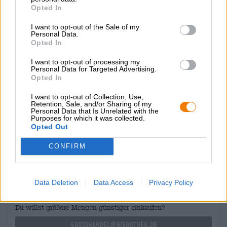
verspreidt een bedwelmende geur van rijke
Opted In
chocoladetaart. De smaak is vergelijkbaar: rijke cacao
ontmoet romige karamel, volle mokka, geroosterde
I want to opt-out of the Sale of my
granen, warme kruiden en een luxueuze bourbontoets.
Personal Data.
Opted In
Het bierdessert van Siren betovert met zijn complexe
diepte, rijke aroma en fluweelzachte textuur. Het is de
I want to opt-out of processing my
Personal Data for Targeted Advertising.
perfecte afsluiting van een heerlijk diner, maar het
Opted In
combineert ook uitstekend met een dessert.
I want to opt-out of Collection, Use,
Retention, Sale, and/or Sharing of my
Personal Data that Is Unrelated with the
Purposes for which it was collected.
Opted Out
GRATIS BIERCONSULT
CONFIRM
Heb je vragen over dit bier? Wij zijn er voor u.
shop@bierothek.de
Data Deletion
Data Access
Privacy Policy
handelaren of restauranthouders
Du willst größere Mengen günstiger einkaufen?
grosshandel@bierothek.de