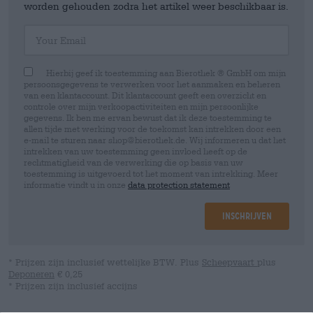
worden gehouden zodra het artikel weer beschikbaar is.
Your Email
Hierbij geef ik toestemming aan Bierothek ® GmbH om mijn
persoonsgegevens te verwerken voor het aanmaken en beheren
van een klantaccount. Dit klantaccount geeft een overzicht en
controle over mijn verkoopactiviteiten en mijn persoonlijke
gegevens. Ik ben me ervan bewust dat ik deze toestemming te
allen tijde met werking voor de toekomst kan intrekken door een
e-mail te sturen naar shop@bierothek.de. Wij informeren u dat het
intrekken van uw toestemming geen invloed heeft op de
rechtmatigheid van de verwerking die op basis van uw
toestemming is uitgevoerd tot het moment van intrekking. Meer
informatie vindt u in onze
data protection statement
Inschrijven
* Prijzen zijn inclusief wettelijke BTW. Plus
Scheepvaart
plus
Deponeren
€ 0,25
* Prijzen zijn inclusief accijns