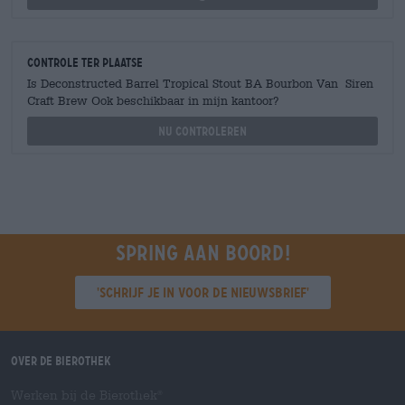
Controle ter plaatse
Is Deconstructed Barrel Tropical Stout BA Bourbon Van Siren
Craft Brew Ook beschikbaar in mijn kantoor?
Nu controleren
Spring aan boord!
'Schrijf je in voor de nieuwsbrief'
Over de Bierothek
Werken bij de Bierothek
®