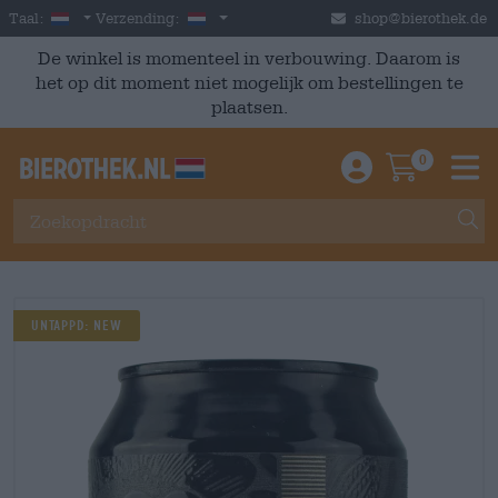
Skip to main content
Dutch
Nederland
Taal:
Verzending:
shop@bierothek.de
De winkel is momenteel in verbouwing. Daarom is
het op dit moment niet mogelijk om bestellingen te
plaatsen.
0
Einloggen / An
Warenkor
M
Untappd: NEW