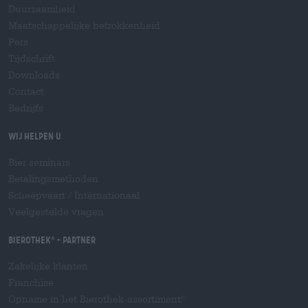
Duurzaamheid
Maatschappelijke betrokkenheid
Pers
Tijdschrift
Downloads
Contact
Bedrijfs
Wij helpen u
Bier seminars
Betalingsmethoden
Scheepvaart
/
Internationaal
Veelgestelde vragen
Bierothek
- Partner
®
Zakelijke klanten
Franchise
Opname in het Bierothek-assortiment
®