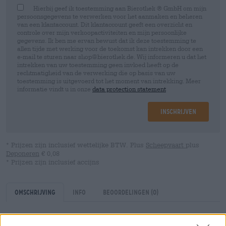
Hierbij geef ik toestemming aan Bierothek ® GmbH om mijn
persoonsgegevens te verwerken voor het aanmaken en beheren
van een klantaccount. Dit klantaccount geeft een overzicht en
controle over mijn verkoopactiviteiten en mijn persoonlijke
gegevens. Ik ben me ervan bewust dat ik deze toestemming te
allen tijde met werking voor de toekomst kan intrekken door een
e-mail te sturen naar shop@bierothek.de. Wij informeren u dat het
intrekken van uw toestemming geen invloed heeft op de
rechtmatigheid van de verwerking die op basis van uw
toestemming is uitgevoerd tot het moment van intrekking. Meer
informatie vindt u in onze
data protection statement
Inschrijven
* Prijzen zijn inclusief wettelijke BTW. Plus
Scheepvaart
plus
Deponeren
€ 0,08
* Prijzen zijn inclusief accijns
Omschrijving
Info
Beoordelingen
(0)