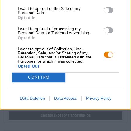
gerookte mout en een fruitige zuurgraad, die hand in
I want to opt-out of the Sale of my
hand gaat met de delicate restzoetheid. Het levendige
Personal Data.
koolstofdioxide laat de aroma’s op de tong dansen en
Opted In
geeft het brouwsel een heerlijke frisheid.
I want to opt-out of processing my
Zeer smakelijk!
Personal Data for Targeted Advertising.
Opted In
I want to opt-out of Collection, Use,
Retention, Sale, and/or Sharing of my
Personal Data that Is Unrelated with the
Purposes for which it was collected.
Opted Out
GRATIS BIERCONSULT
Heb je vragen over dit bier? Wij zijn er voor u.
CONFIRM
shop@bierothek.de
Data Deletion
Data Access
Privacy Policy
handelaren of restauranthouders
Du willst größere Mengen günstiger einkaufen?
grosshandel@bierothek.de