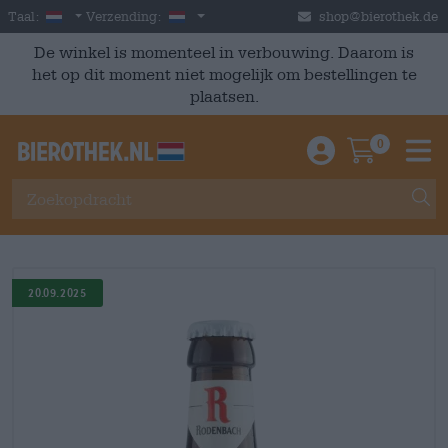
Skip to main content
Dutch
Nederland
Taal:
Verzending:
shop@bierothek.de
De winkel is momenteel in verbouwing. Daarom is
het op dit moment niet mogelijk om bestellingen te
plaatsen.
0
Einloggen / An
Warenkor
M
20.09.2025