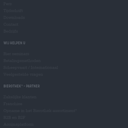
Pers
Tijdschrift
Downloads
Contact
Bedrijfs
Wij helpen u
Bier seminars
Betalingsmethoden
Scheepvaart
/
Internationaal
Veelgestelde vragen
Bierothek
- Partner
®
Zakelijke klanten
Franchise
Opname in het Bierothek-assortiment
®
B2B en B2F
Accijnsplatform