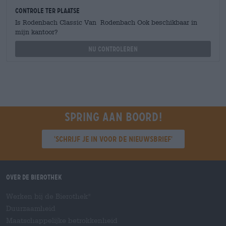
Controle ter plaatse
Is Rodenbach Classic Van Rodenbach Ook beschikbaar in
mijn kantoor?
Nu controleren
Spring aan boord!
'Schrijf je in voor de nieuwsbrief'
Over de Bierothek
Werken bij de Bierothek
®
Duurzaamheid
Maatschappelijke betrokkenheid