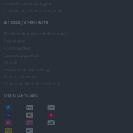
Hopnet-dealer inloggen
E-commerce voor brouwerijen
Juridisch / Opmerkingen
Bescherming van minderjarigen
Deponeren
Voorwaarden
Herroepingsrecht
Afdruk
Gegevensbescherming
Klanten-reviews
Toegankelijkheidsverklaring
Betalingsmethoden