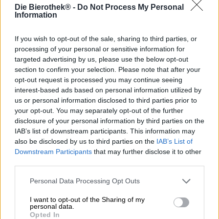
Vlaams rood bier is een bierstijl uit België, waarvan de
Die Bierothek® -
Do Not Process My Personal
wereldwijde bekendheid te danken is aan brouwerij
Information
Rodenbach uit Roeselare. Het brouwsel wordt traditioneel
gebrouwen met sterk gebrande mout en kenmerkt zich
If you wish to opt-out of the sale, sharing to third parties, or
door een bijzondere gisting: de conventionele gist, in dit
processing of your personal or sensitive information for
geval een bovengistende gist, wordt gecombineerd met
targeted advertising by us, please use the below opt-out
een stam melkzuurbacteriën. De bacteriecultuur werkt
section to confirm your selection. Please note that after your
samen met de gist en geeft het bier een fijne zuurgraad.
opt-out request is processed you may continue seeing
De fantastische smaak wordt nog verder versterkt door
interest-based ads based on personal information utilized by
rijping in eikenhouten vaten.
us or personal information disclosed to third parties prior to
Op dit punt willen wij u graag kennis laten maken met de
your opt-out. You may separately opt-out of the further
klassieker uit Rodenbach. Classic is gemaakt van drie
disclosure of your personal information by third parties on the
delen jong, vers gebrouwen bier en een deel oud, op
IAB’s list of downstream participants. This information may
eikenhout gerijpt bier. Uw Belgisch zuur bier heeft een
also be disclosed by us to third parties on the
IAB’s List of
aangenaam alcoholpercentage van 5,2% in het glas en
Downstream Participants
that may further disclose it to other
wordt gepresenteerd in een robijnrood, glinsterend
third parties.
kastanjebruin met een ivoorkleurige kroon. Een fruitige
geur stijgt op uit het romige schuim met fijne poriën en
Personal Data Processing Opt Outs
nodigt uit tot een eerste slok. De eerste drank onthult een
krachtige, ronde body die lichaam en geest verfrist met
I want to opt-out of the Sharing of my
een potpourri van verfijnde aroma’s. In de mond
personal data.
Opted In
ontmoeten tonen van rijpe zure kersen rode wijn,