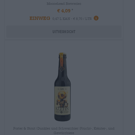
Moosehead Breweries
€ 4,09
EINWEG
0,47 L KAN - € 8,70 / LTR
Uitverkocht
Porter & Stout|Dunkles und Schwarzbier|Frucht-, Kräuter-, und
Gewürzbiere