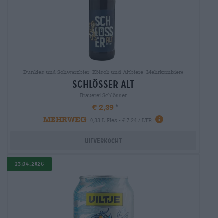
Dunkles und Schwarzbier|Kölsch und Altbiere|Mehrkornbiere
schlösser alt
Brauerei Schlösser
€ 2,39
MEHRWEG
0,33 L Fles - € 7,24 / LTR
Uitverkocht
23.04.2026