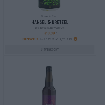
Porter & Stout
hansel & bretzel
Ice Breaker Brewing Co.
€ 8,39
EINWEG
0,44 L KAN - € 19,07 / LTR
Uitverkocht