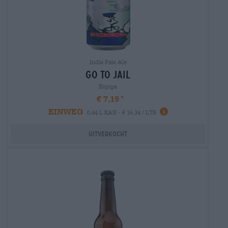
India Pale Ale
go to jail
Espiga
€ 7,19
EINWEG
0,44 L KAN - € 16,34 / LTR
Uitverkocht