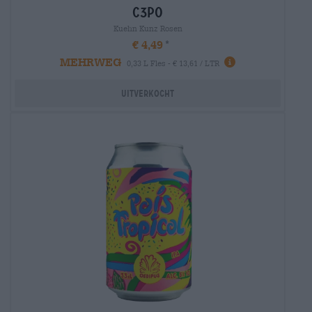
c3po
Kuehn Kunz Rosen
€ 4,49
MEHRWEG
0,33 L Fles - € 13,61 / LTR
Uitverkocht