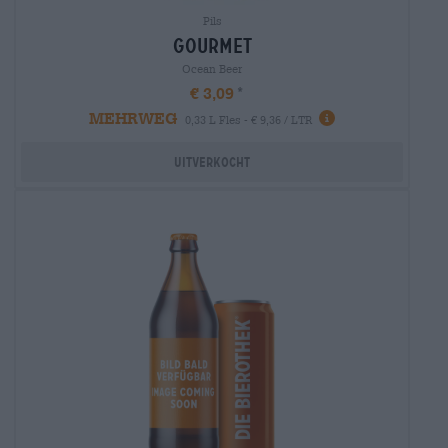
Pils
gourmet
Ocean Beer
€ 3,09
MEHRWEG
0,33 L Fles - € 9,36 / LTR
Uitverkocht