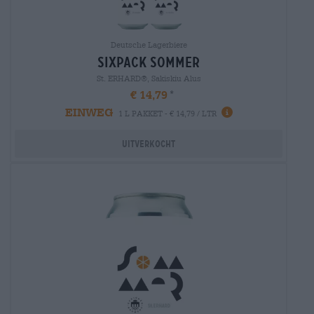
Deutsche Lagerbiere
sixpack sommer
St. ERHARD®, Sakiskiu Alus
€ 14,79
EINWEG
1 L PAKKET - € 14,79 / LTR
Uitverkocht