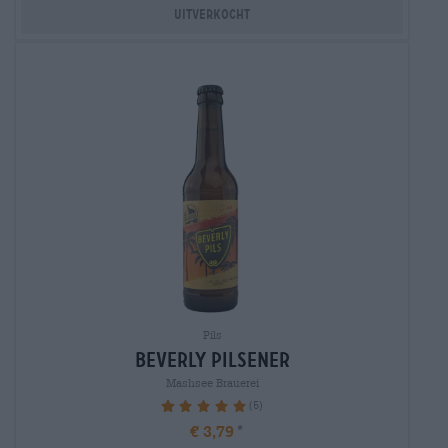
Uitverkocht
Pils
beverly Pilsener
Mashsee Brauerei
(5)
100%
€ 3,79