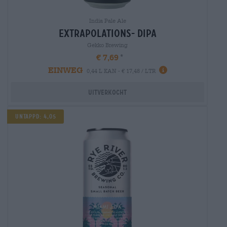
India Pale Ale
extrapolations- dipa
Gekko Brewing
€ 7,69
EINWEG
0,44 L KAN - € 17,48 / LTR
Uitverkocht
UNTAPPD: 4,05