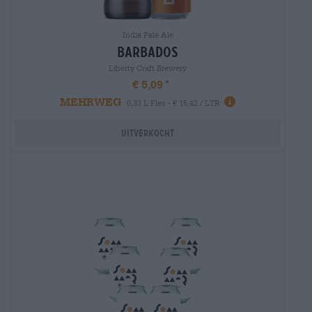
India Pale Ale
barbados
Liberty Craft Brewery
€ 5,09
MEHRWEG
0,33 L Fles - € 15,42 / LTR
Uitverkocht