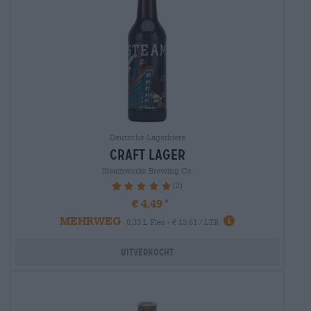
Deutsche Lagerbiere
craft lager
Steamworks Brewing Co.
(2)
100%
€ 4,49
MEHRWEG
0,33 L Fles - € 13,61 / LTR
Uitverkocht