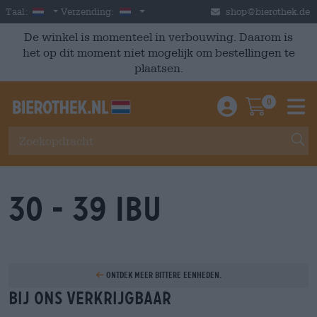
Skip to main content
Dutch
Nederland
Taal:
Verzending:
shop@bierothek.de
De winkel is momenteel in verbouwing. Daarom is
het op dit moment niet mogelijk om bestellingen te
plaatsen.
0
Einloggen / An
Warenkor
M
30 - 39 IBU
Ontdek meer bittere eenheden.
Bij ons verkrijgbaar