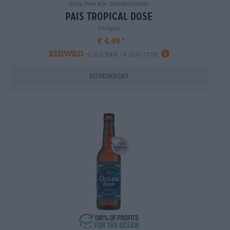
India Pale Ale|Mehrkornbiere
pais tropical dose
Oedipus
€ 4,49
EINWEG
0,33 L KAN - € 13,61 / LTR
Uitverkocht