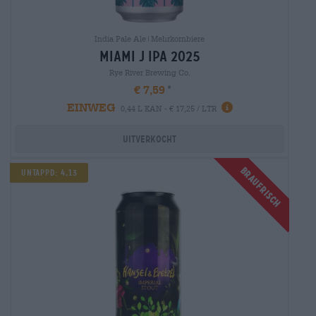
India Pale Ale|Mehrkornbiere
miami j ipa 2025
Rye River Brewing Co.
€ 7,59
EINWEG
0,44 L KAN - € 17,25 / LTR
Uitverkocht
Braufrisch
Untappd: 4,13