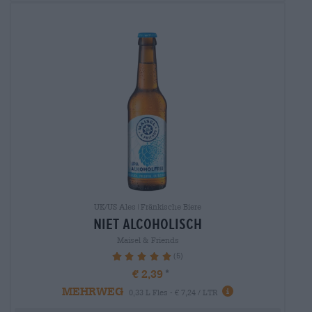
UK/US Ales|Fränkische Biere
niet alcoholisch
Maisel & Friends
(5)
100%
€ 2,39
MEHRWEG
0,33 L Fles - € 7,24 / LTR