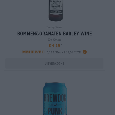
Barley Wine
bommen&granaten barley wine
De Molen
€ 4,19
MEHRWEG
0,33 L Fles - € 12,70 / LTR
Uitverkocht