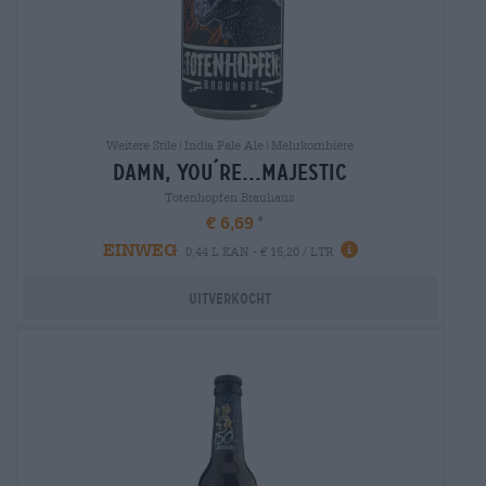
Weitere Stile|India Pale Ale|Mehrkornbiere
damn, you´re...majestic
Totenhopfen Brauhaus
€ 6,69
EINWEG
0,44 L KAN - € 15,20 / LTR
Uitverkocht