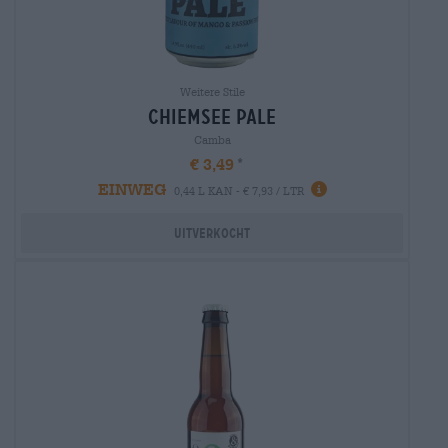
Weitere Stile
chiemsee pale
Camba
€ 3,49
EINWEG
0,44 L KAN - € 7,93 / LTR
Uitverkocht