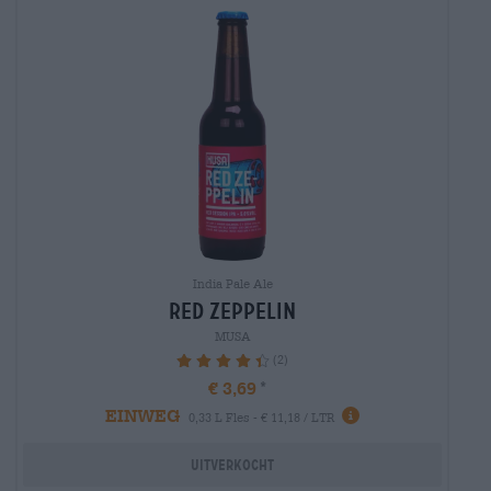
India Pale Ale
red zeppelin
MUSA
(2)
90%
€ 3,69
EINWEG
0,33 L Fles - € 11,18 / LTR
Uitverkocht