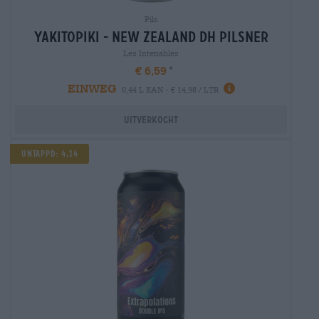
Pils
yakitopiki - new zealand dh pilsner
Les Intenables
€ 6,59
EINWEG
0,44 L KAN - € 14,98 / LTR
Uitverkocht
Untappd: 4,14