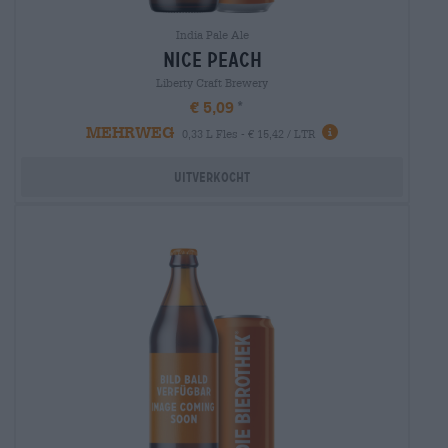
India Pale Ale
nice peach
Liberty Craft Brewery
€ 5,09
MEHRWEG
0,33 L Fles - € 15,42 / LTR
Uitverkocht