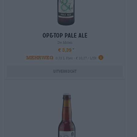
op&top pale ale
De Molen
€ 3,39
MEHRWEG
0,33 L Fles - € 10,27 / LTR
Uitverkocht