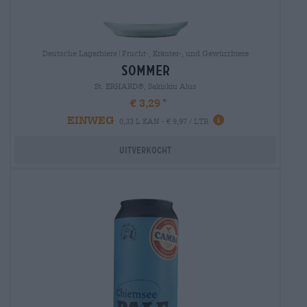
Deutsche Lagerbiere|Frucht-, Kräuter-, und Gewürzbiere
sommer
St. ERHARD®, Sakiskiu Alus
€ 3,29
EINWEG
0,33 L KAN - € 9,97 / LTR
Uitverkocht