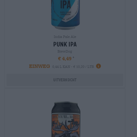
India Pale Ale
punk ipa
BrewDog
€ 4,49
EINWEG
0,44 L KAN - € 10,20 / LTR
Uitverkocht