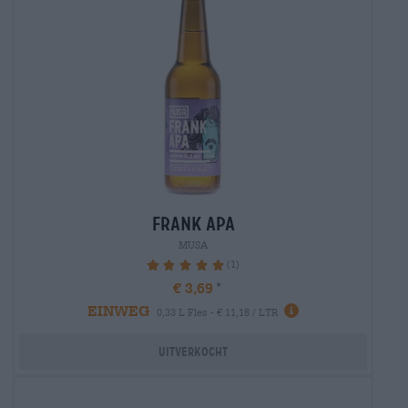
frank apa
MUSA
(1)
100%
€ 3,69
EINWEG
0,33 L Fles - € 11,18 / LTR
Uitverkocht