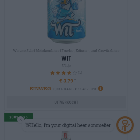
Weitere Stile|Mehrkornbiere|Frucht-, Kräuter-, und Gewürzbiere
wit
Uiltje
(1)
80%
€ 3,79
EINWEG
0,33 L KAN - € 11,48 / LTR
Uitverkocht
20.09.2025