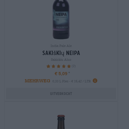
India Pale Ale
sakiškių neipa
Sakiskiu Alus
(2)
100%
€ 5,09
MEHRWEG
0,33 L Fles - € 15,42 / LTR
Uitverkocht