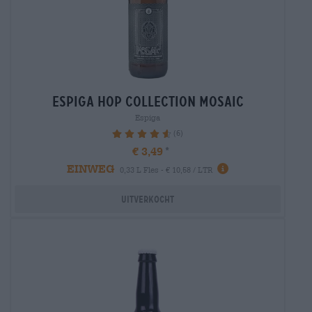
espiga hop collection mosaic
Espiga
(6)
93.33%
€ 3,49
EINWEG
0,33 L Fles - € 10,58 / LTR
Uitverkocht