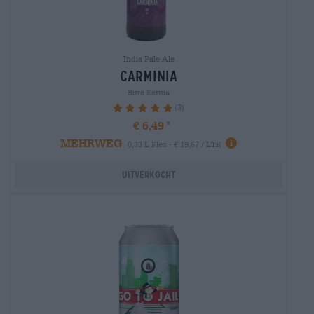
India Pale Ale
carminia
Birra Karma
(3)
100%
€ 6,49
MEHRWEG
0,33 L Fles - € 19,67 / LTR
Uitverkocht