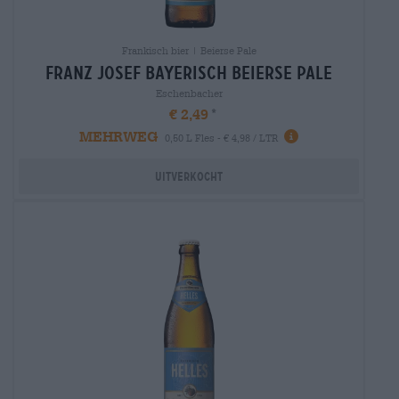
Frankisch bier | Beierse Pale
franz josef bayerisch Beierse Pale
Eschenbacher
€ 2,49
MEHRWEG
0,50 L Fles - € 4,98 / LTR
Uitverkocht