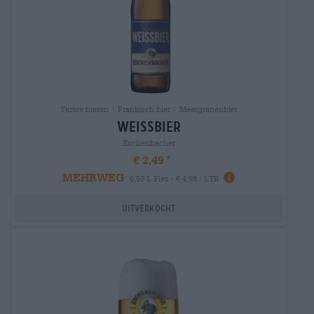
Tarwe bieren | Frankisch bier | Meergranenbier
weissbier
Eschenbacher
€ 2,49
MEHRWEG
0,50 L Fles - € 4,98 / LTR
Uitverkocht