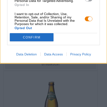
Personal Data for Targeted Advertising.
Opted In
I want to opt-out of Collection, Use,
Retention, Sale, and/or Sharing of my
Personal Data that Is Unrelated with the
Purposes for which it was collected.
Opted Out
Duitse lagerbieren | Frankisch bier
kellerbier
CONFIRM
Eschenbacher
€ 2,49
MEHRWEG
Data Deletion
Data Access
Privacy Policy
0,50 L Fles - € 4,98 / LTR
Uitverkocht