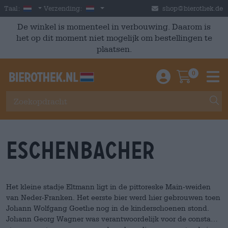
Skip to main content
Dutch
Nederland
Taal:
Verzending:
shop@bierothek.de
De winkel is momenteel in verbouwing. Daarom is
het op dit moment niet mogelijk om bestellingen te
plaatsen.
0
Einloggen / An
Warenkor
M
Eschenbacher
Het kleine stadje Eltmann ligt in de pittoreske Main-weiden
van Neder-Franken. Het eerste bier werd hier gebrouwen toen
Johann Wolfgang Goethe nog in de kinderschoenen stond.
Johann Georg Wagner was verantwoordelijk voor de constante