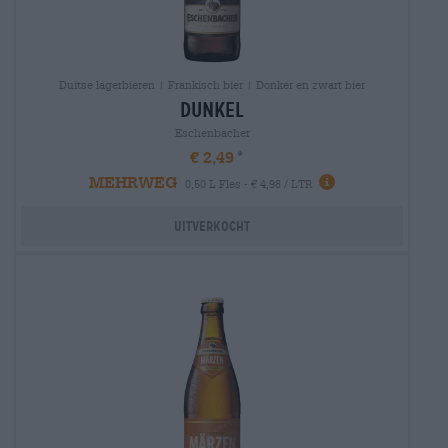
Duitse lagerbieren | Frankisch bier | Donker en zwart bier
dunkel
Eschenbacher
€ 2,49
MEHRWEG
0,50 L Fles - € 4,98 / LTR
Uitverkocht