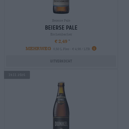
Beierse Pale
Beierse Pale
Eschenbacher
€ 2,49
MEHRWEG
0,50 L Fles - € 4,98 / LTR
Uitverkocht
19.11.2026