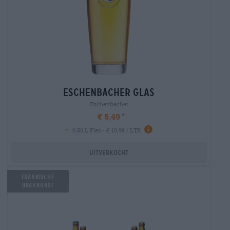
eschenbacher glas
Eschenbacher
€ 5,49
-
0,50 L Fles - € 10,98 / LTR
Uitverkocht
Fränkische
Braukunst