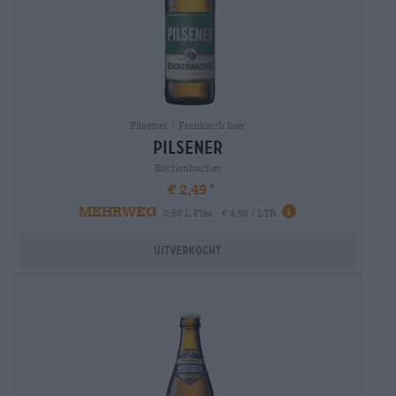
Pilsener | Frankisch bier
pilsener
Eschenbacher
€ 2,49
MEHRWEG
0,50 L Fles - € 4,98 / LTR
Uitverkocht