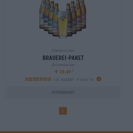
Frankisch bier
brauerei-paket
Eschenbacher
€ 19,49
MEHRWEG
1 St. PAKKET - € 19,49 / St.
Uitverkocht
1