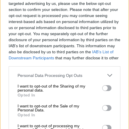
targeted advertising by us, please use the below opt-out
section to confirm your selection. Please note that after your
opt-out request is processed you may continue seeing
interest-based ads based on personal information utilized by
us or personal information disclosed to third parties prior to
Duitse lagerbieren | Frankisch bier
your opt-out. You may separately opt-out of the further
lager
disclosure of your personal information by third parties on the
IAB’s list of downstream participants. This information may
Eschenbacher
also be disclosed by us to third parties on the
IAB’s List of
€ 2,49
Downstream Participants
that may further disclose it to other
MEHRWEG
0,50 L Fles - € 4,98 / LTR
third parties.
Uitverkocht
Personal Data Processing Opt Outs
I want to opt-out of the Sharing of my
personal data.
Opted In
I want to opt-out of the Sale of my
Personal Data.
Opted In
I want to opt-out of processing my