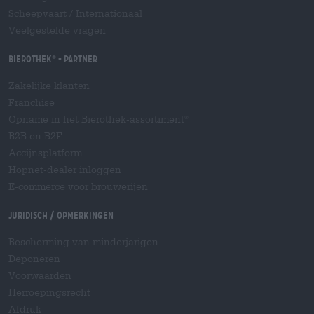
Scheepvaart
/
Internationaal
Veelgestelde vragen
Bierothek
- Partner
®
Zakelijke klanten
Franchise
Opname in het Bierothek-assortiment
®
B2B en B2F
Accijnsplatform
Hopnet-dealer inloggen
E-commerce voor brouwerijen
Juridisch / Opmerkingen
Bescherming van minderjarigen
Deponeren
Voorwaarden
Herroepingsrecht
Afdruk