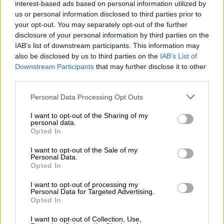
verdere uitbouw van de digitale online marktplaats voor
interest-based ads based on personal information utilized by
grensoverschrijdende directe verkoop staat in het middelpunt
us or personal information disclosed to third parties prior to
van het gezamenlijke belang.
your opt-out. You may separately opt-out of the further
disclosure of your personal information by third parties on the
"We hebben zeer ambitieuze doelstellingen met betrekking tot
IAB’s list of downstream participants. This information may
de uitbreiding van onze digitale activiteiten in Europa. We
also be disclosed by us to third parties on the
IAB’s List of
hebben grensoverschrijdende directe verkoop van alcoholisch
Downstream Participants
that may further disclose it to other
bier al legaal mogelijk gemaakt en willen dit nieuwe
third parties.
verkoopmodel nu op grote schaal uitrollen", zegt Bierothek
-
®
oprichter Christian Klemenz, waarin hij de achtergrond van de
Personal Data Processing Opt Outs
investering van de Haus Cramer Group uitlegt. De voorzitter
van de raad van bestuur van de Haus Cramer Group en CEO
I want to opt-out of the Sharing of my
en CFO Helmut Hörz voegt hieraan toe: "Bierothek
is bezig
®
personal data.
nieuwe distributiekanalen naar de eindklant mogelijk te
Opted In
maken met een technisch geavanceerde oplossing voor
brouwerijen. Wij willen deze ontwikkeling graag
I want to opt-out of the Sale of my
Personal Data.
ondersteunen. , omdat het in lijn is met onze
Opted In
langetermijndoelen en er synergieën met ons portfolio
ontstaan."
I want to opt-out of processing my
Personal Data for Targeted Advertising.
Als onderdeel van de investering van de Haus Cramer Group
Opted In
in Bierothek
verkoopt de in Stuttgart gevestigde
®
kabelondernemer en honorair consul van India Andreas Lapp
I want to opt-out of Collection, Use,
ook zijn aandelen in het bedrijf aan de nieuwe strategische