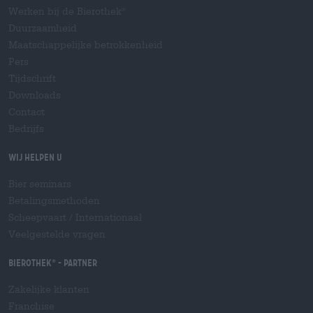
Werken bij de Bierothek
®
Duurzaamheid
Maatschappelijke betrokkenheid
Pers
Tijdschrift
Downloads
Contact
Bedrijfs
Wij helpen u
Bier seminars
Betalingsmethoden
Scheepvaart
/
Internationaal
Veelgestelde vragen
Bierothek
- Partner
®
Zakelijke klanten
Franchise