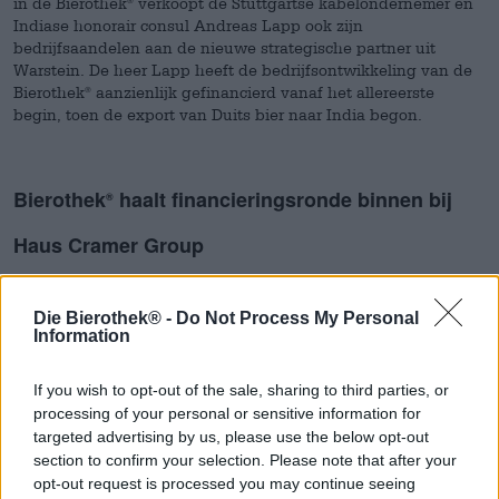
in de Bierothek
verkoopt de Stuttgartse kabelondernemer en
Indiase honorair consul Andreas Lapp ook zijn
bedrijfsaandelen aan de nieuwe strategische partner uit
Warstein. De heer Lapp heeft de bedrijfsontwikkeling van de
Bierothek
aanzienlijk gefinancierd vanaf het allereerste
®
begin, toen de export van Duits bier naar India begon.
Bierothek
haalt financieringsronde binnen bij
®
Haus Cramer Group
• Haus Cramer Group verwerft belang in Duitse
bierspeciaalzaak
Die Bierothek® -
Do Not Process My Personal
Information
• Focus van particuliere bedrijven: uitbreiding en
internationale groei van de online marktplaats
If you wish to opt-out of the sale, sharing to third parties, or
Met de verwerving van een belang in Bierothek Group GmbH
processing of your personal or sensitive information for
in september 2023 heeft de bekende Bambergse
targeted advertising by us, please use the below opt-out
speciaalbierretailer Bierothek
de Haus Cramer Group, bekend
®
section to confirm your selection. Please note that after your
van zijn Warsteiner bier, weten te overtuigen als strategische
partner voor de verdere ontwikkeling van het bedrijf. De
opt-out request is processed you may continue seeing