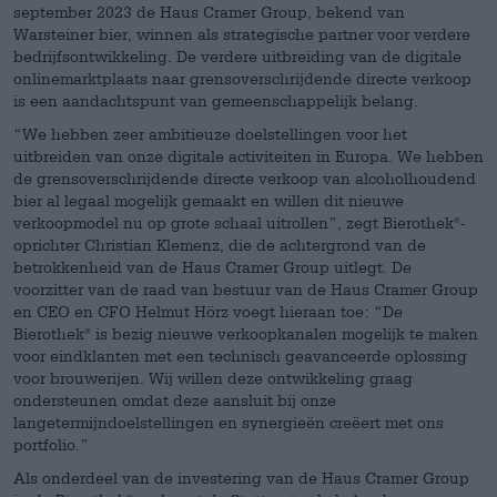
september 2023 de Haus Cramer Group, bekend van
Warsteiner bier, winnen als strategische partner voor verdere
bedrijfsontwikkeling. De verdere uitbreiding van de digitale
onlinemarktplaats naar grensoverschrijdende directe verkoop
is een aandachtspunt van gemeenschappelijk belang.
“We hebben zeer ambitieuze doelstellingen voor het
uitbreiden van onze digitale activiteiten in Europa. We hebben
de grensoverschrijdende directe verkoop van alcoholhoudend
bier al legaal mogelijk gemaakt en willen dit nieuwe
verkoopmodel nu op grote schaal uitrollen”, zegt Bierothek
-
®
oprichter Christian Klemenz, die de achtergrond van de
betrokkenheid van de Haus Cramer Group uitlegt. De
voorzitter van de raad van bestuur van de Haus Cramer Group
en CEO en CFO Helmut Hörz voegt hieraan toe: “De
Bierothek
is bezig nieuwe verkoopkanalen mogelijk te maken
®
voor eindklanten met een technisch geavanceerde oplossing
voor brouwerijen. Wij willen deze ontwikkeling graag
ondersteunen omdat deze aansluit bij onze
langetermijndoelstellingen en synergieën creëert met ons
portfolio.”
Als onderdeel van de investering van de Haus Cramer Group
®