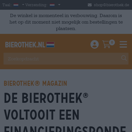
Skip to main content
Dutch
Nederland
Taal:
Verzending:
shop@bierothek.de
De winkel is momenteel in verbouwing. Daarom is
het op dit moment niet mogelijk om bestellingen te
plaatsen.
0
Einloggen / An
Warenkor
M
Bierothek® Magazin
De Bierothek
®
voltooit een
financieringsronde