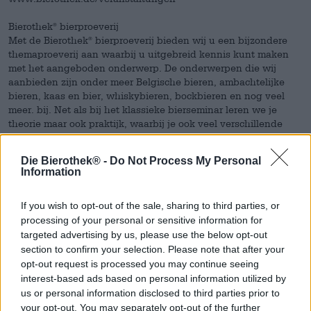
Bierothek
bierproeverij
®
Met de Bierothek
bierproeverij bieden wij u een bijzondere
®
themaproeverij aan waarbij u uitgebreid kennis kunt maken
met het aangeboden onderwerp. De onderwerpen die wij
aanbieden zijn onder meer Belgische bieren, ambachtelijke
bieren, kaas en bier, whiskybieren, bockbieren en nog veel
meer. bij. Net als bij het klassieke bierseminar leren we je
theorie maar ook praktijk, waarbij je ook veel verschillende
bieren kunt proeven.
U bent ook van harte welkom om als individuele of besloten
Die Bierothek® -
Do Not Process My Personal
groep een Bierothek
-bierproeverij bij ons te boeken – neem
®
Information
gewoon contact met ons op.
If you wish to opt-out of the sale, sharing to third parties, or
Bierothek
brouwseminarie
®
processing of your personal or sensitive information for
targeted advertising by us, please use the below opt-out
Tijdens een brouwseminarie kunt u zich verheugen op een
section to confirm your selection. Please note that after your
heel bijzondere ervaring. Je dag vindt plaats in een lokale
opt-out request is processed you may continue seeing
brouwerij. Hier krijgt u specialistische informatie over de
interest-based ads based on personal information utilized by
brouwerij, het brouwproces en andere nuttige theoretische
us or personal information disclosed to third parties prior to
aspecten. In het praktijkgedeelte kun je genieten van zes
your opt-out. You may separately opt-out of the further