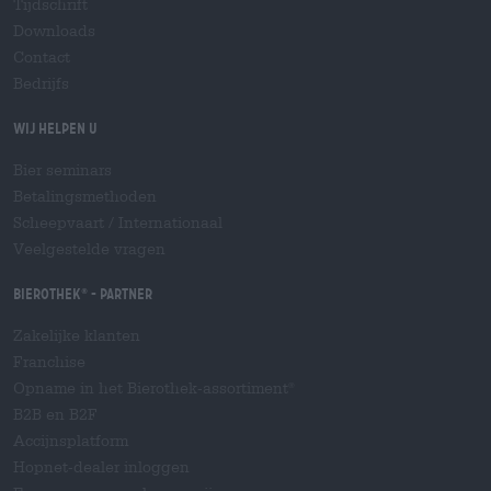
Tijdschrift
Downloads
Contact
Bedrijfs
Wij helpen u
Bier seminars
Betalingsmethoden
Scheepvaart
/
Internationaal
Veelgestelde vragen
Bierothek
- Partner
®
Zakelijke klanten
Franchise
Opname in het Bierothek-assortiment
®
B2B en B2F
Accijnsplatform
Hopnet-dealer inloggen