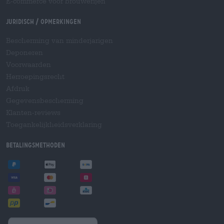
E-commerce voor brouwerijen
Juridisch / Opmerkingen
Bescherming van minderjarigen
Deponeren
Voorwaarden
Herroepingsrecht
Afdruk
Gegevensbescherming
Klanten-reviews
Toegankelijkheidsverklaring
Betalingsmethoden