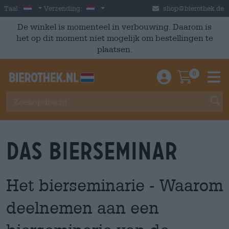
Skip to main content
Dutch
Nederland
Taal:
Verzending:
shop@bierothek.de
De winkel is momenteel in verbouwing. Daarom is
het op dit moment niet mogelijk om bestellingen te
plaatsen.
0
Einloggen / An
Warenkor
M
Das Bierseminar
Het bierseminarie - Waarom
deelnemen aan een