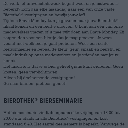
De werk- of universiteitsweek begint weer en je motivatie is
beperkt? Kom dan elke maandag naar één van onze vaste
Bierothek
vestigingen en bewijs jouw lef!
®
Tijdens Brave Monday kun je gewoon naar jouw Bierothek
-
®
filiaal komen en een biertje proeven. U kunt aan één van onze
medewerkers vragen of u mee wilt doen aan Brave Monday. Zij
zorgen dan voor een biertje dat je mag proeven. Je weet
vooraf niet welk bier je gaat proberen. Wees een echte
biersommelier en bepaal de kleur, geur, smaak en bierstijl en
maak indruk op onze medewerkers en je vrienden met jouw
kennis.
Het mooiste is dat je je bier geheel gratis kunt proberen. Geen
kosten, geen verplichtingen.
Alleen bij deelnemende vestigingen!
Ga naar binnen, probeer, geniet!
Bierothek
bierseminarie
®
Het bierseminarie vindt doorgaans elke vrijdag van 18.00 tot
20.00 uur plaats in alle Bierothek
-vestigingen en kost
®
standaard € 49. Het aantal deelnemers is beperkt. Vanwege de