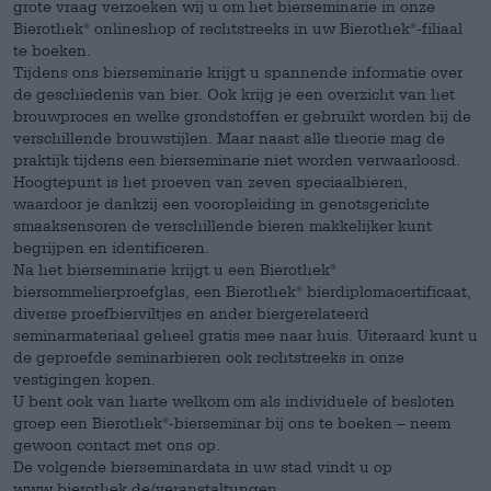
grote vraag verzoeken wij u om het bierseminarie in onze
Bierothek
onlineshop of rechtstreeks in uw Bierothek
-filiaal
®
®
te boeken.
Tijdens ons bierseminarie krijgt u spannende informatie over
de geschiedenis van bier. Ook krijg je een overzicht van het
brouwproces en welke grondstoffen er gebruikt worden bij de
verschillende brouwstijlen. Maar naast alle theorie mag de
praktijk tijdens een bierseminarie niet worden verwaarloosd.
Hoogtepunt is het proeven van zeven speciaalbieren,
waardoor je dankzij een vooropleiding in genotsgerichte
smaaksensoren de verschillende bieren makkelijker kunt
begrijpen en identificeren.
Na het bierseminarie krijgt u een Bierothek
®
biersommelierproefglas, een Bierothek
bierdiplomacertificaat,
®
diverse proefbierviltjes en ander biergerelateerd
seminarmateriaal geheel gratis mee naar huis. Uiteraard kunt u
de geproefde seminarbieren ook rechtstreeks in onze
vestigingen kopen.
U bent ook van harte welkom om als individuele of besloten
groep een Bierothek
-bierseminar bij ons te boeken – neem
®
gewoon contact met ons op.
De volgende bierseminardata in uw stad vindt u op
www.bierothek.de/veranstaltungen