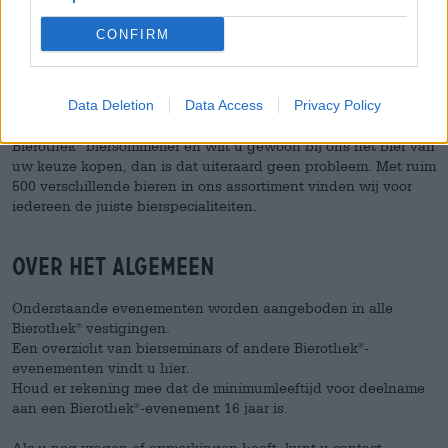
gaat om één biertje, 30 verschillende biersoorten met
verschillende bierstijlen of een themabierselectie: jij bepaalt
CONFIRM
welke bieren je wilt proeven. Wij helpen u graag bij uw keuze.
Uw evenementen of vieringen kunnen plaatsvinden op een
van uw locaties of in een van onze Bierothek
-vestigingen.
®
Data Deletion
Data Access
Privacy Policy
Heeft u geen interesse in een proeverij onder leiding van een
Bierothek
biersommelier en wilt u gewoon bij ons het bier van
®
uw keuze kopen, dan is dat uiteraard geen probleem. Met ruim
500 verschillende bieren in ons assortiment vinden wij voor
iedereen de juiste bierspecialiteiten.
Over het algemeen
Onderstaande evenementen worden aangeboden in alle
Bierothek
vestigingen.
®
Een overzicht van bierseminars of andere Bierothek
-
®
evenementen vindt u hier.
Houd er rekening mee dat de minimumleeftijd voor deelname
aan een Bierothek
-evenement 16 jaar is.
®
Als u nog vragen of opmerkingen heeft, kunt u contact