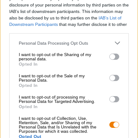
biertjes. Vervolgens brouw je je eigen bier, uiteraard met
disclosure of your personal information by third parties on the
ondersteuning van de seminarieleider. Al na zes weken kunt u
IAB’s list of downstream participants. This information may
uw speciaal gebrouwen bier ophalen bij de brouwerij. Wat is
also be disclosed by us to third parties on the
IAB’s List of
er beter dan je eigen bier brouwen?
Downstream Participants
that may further disclose it to other
Omdat het Bierothek
brouwseminarie ongeveer negen uur
®
third parties.
duurt, zijn de maaltijden uiteraard bij de prijs inbegrepen.
Het Bierothek
brouwseminarie vindt slechts één keer per
®
Personal Data Processing Opt Outs
maand plaats, daarom raden wij u aan zich vooraf in te
schrijven.
I want to opt-out of the Sharing of my
U bent ook van harte welkom om als individuele of besloten
personal data.
Opted In
groep een Bierothek
-brouwseminarie bij ons te boeken –
®
neem gewoon contact met ons op.
I want to opt-out of the Sale of my
Personal Data.
Opted In
Bierothek
®
I want to opt-out of processing my
bedrijfsevenementen/privé-
Personal Data for Targeted Advertising.
evenementen
Opted In
I want to opt-out of Collection, Use,
In deze ruimte bieden wij u een bierproeverij aan, die geheel
Retention, Sale, and/or Sharing of my
Personal Data that Is Unrelated with the
naar uw persoonlijke klantwensen wordt samengesteld.
Purposes for which it was collected.
Hoeveel bieren je wilt proberen, is geheel aan jou. Of het nu
Opted Out