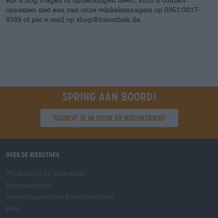
opnemen met een van onze winkelmanagers op 0951/3017-
8389 of per e-mail op shop@bierothek.de.
Spring aan boord!
'Schrijf je in voor de nieuwsbrief'
Over de Bierothek
Werken bij de Bierothek
®
Duurzaamheid
Maatschappelijke betrokkenheid
Pers