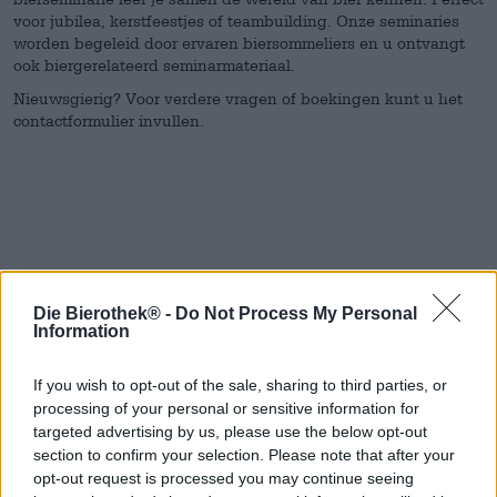
voor jubilea, kerstfeestjes of teambuilding. Onze seminaries
worden begeleid door ervaren biersommeliers en u ontvangt
ook biergerelateerd seminarmateriaal.
Nieuwsgierig? Voor verdere vragen of boekingen kunt u het
contactformulier invullen.
Die Bierothek® -
Do Not Process My Personal
Spring aan boord!
Information
'Schrijf je in voor de nieuwsbrief'
If you wish to opt-out of the sale, sharing to third parties, or
processing of your personal or sensitive information for
targeted advertising by us, please use the below opt-out
section to confirm your selection. Please note that after your
Over de Bierothek
opt-out request is processed you may continue seeing