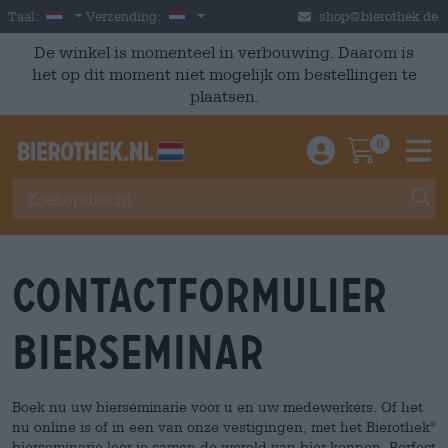
Skip to main content
Dutch
Nederland
Taal:
Verzending:
shop@bierothek.de
De winkel is momenteel in verbouwing. Daarom is
het op dit moment niet mogelijk om bestellingen te
plaatsen.
0
Einloggen / An
Warenkor
M
Contactformulier
bierseminar
Boek nu uw bierseminarie voor u en uw medewerkers. Of het
nu online is of in een van onze vestigingen, met het Bierothek
®
bierseminarie leer je samen de wereld van bier kennen. Perfect