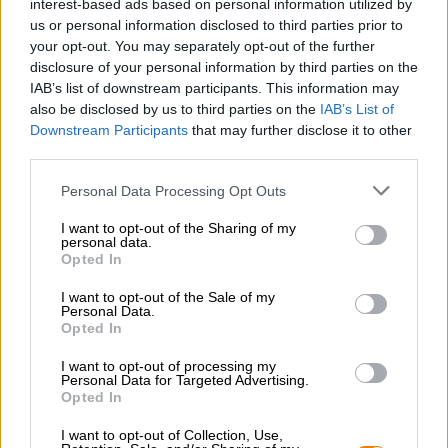
interest-based ads based on personal information utilized by
Werken bij de Bierothek
®
us or personal information disclosed to third parties prior to
Duurzaamheid
your opt-out. You may separately opt-out of the further
Maatschappelijke betrokkenheid
disclosure of your personal information by third parties on the
Pers
IAB’s list of downstream participants. This information may
Tijdschrift
also be disclosed by us to third parties on the
IAB’s List of
Downloads
Downstream Participants
that may further disclose it to other
third parties.
Contact
Bedrijfs
Personal Data Processing Opt Outs
Wij helpen u
I want to opt-out of the Sharing of my
personal data.
Bier seminars
Opted In
Betalingsmethoden
I want to opt-out of the Sale of my
Scheepvaart
/
Internationaal
Personal Data.
Opted In
Veelgestelde vragen
I want to opt-out of processing my
Bierothek
- Partner
®
Personal Data for Targeted Advertising.
Opted In
Zakelijke klanten
Franchise
I want to opt-out of Collection, Use,