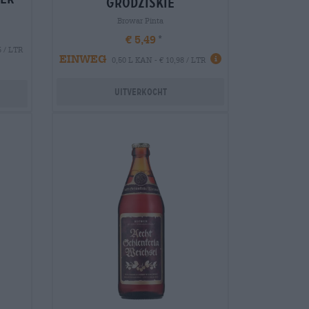
grodziskie
Browar Pinta
€ 5,49
5 / LTR
EINWEG
0,50 L KAN - € 10,98 / LTR
Uitverkocht