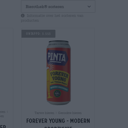
Informatie over het sorteren van
producten
Untappd: 3.553
eren |
Tarwe bieren | Gerookte bieren
 en
forever young - modern
wer