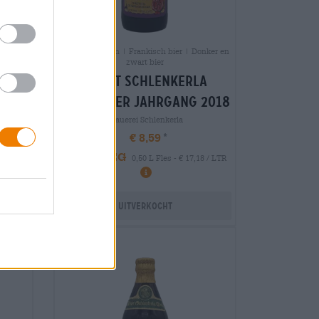
Gerookte bieren | Frankisch bier | Donker en
zwart bier
aecht schlenkerla
fastenbier jahrgang 2018
Brauerei Schlenkerla
€ 8,59
MEHRWEG
0,50 L Fles - € 17,18 / LTR
LTR
Uitverkocht