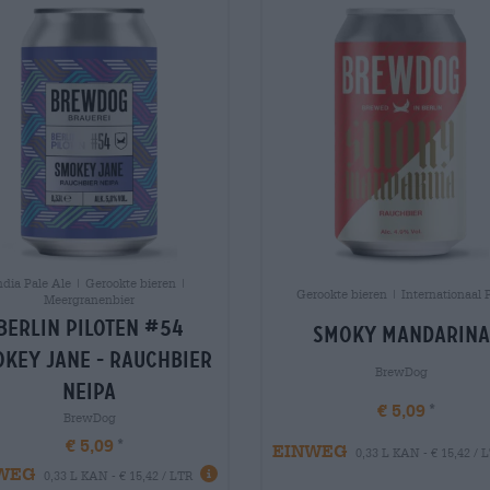
ndia Pale Ale | Gerookte bieren |
Gerookte bieren | Internationaal P
Meergranenbier
berlin piloten #54
smoky mandarina
key jane - rauchbier
BrewDog
neipa
€ 5,09
BrewDog
€ 5,09
EINWEG
0,33 L KAN - € 15,42 / 
WEG
0,33 L KAN - € 15,42 / LTR