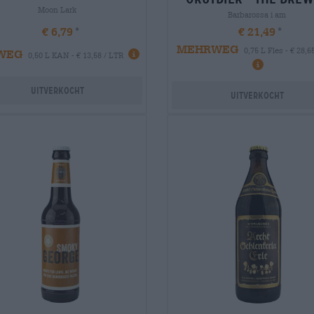
Moon Lark
Barbarossa i am
€ 6,79
€ 21,49
MEHRWEG
0,75 L Fles - € 28,6
WEG
0,50 L KAN - € 13,58 / LTR
Uitverkocht
Uitverkocht