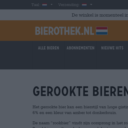
Skip to main content
Dutch
Nederland
Taal:
Verzending:
De winkel is momenteel in
Alle bieren
Abonnementen
Nieuwe hits
gerookte biere
Het gerookte bier kan een bierstijl van hoge gisti
6% en een kleur van amber tot donkerbruin.
De naam “rookbier” vindt zijn oorsprong in het rok