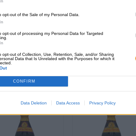
In
o opt-out of the Sale of my Personal Data.
In
erookte bieren | Frankisch bier |
Gerookte bieren | Beierse Pale
Meergranenbier
to opt-out of processing my Personal Data for Targeted
cht schlenkerla á la
a’la grodziskie
ing.
grodziskie
In
Browar Pinta
Brauerei Schlenkerla
o opt-out of Collection, Use, Retention, Sale, and/or Sharing
€ 5,09
€ 2,99
ersonal Data that Is Unrelated with the Purposes for which it
lected.
HRWEG
EINWEG
0,50 L Fles - € 5,98 / LTR
Out
0,50 L Fles - € 10,18 / 
CONFIRM
Uitverkocht
Uitverkocht
Data Deletion
Data Access
Privacy Policy