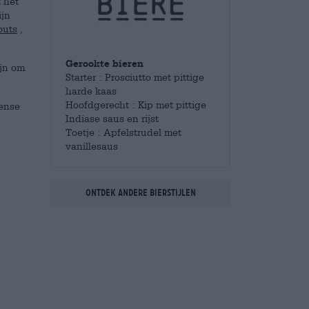
 het
ijn
outs
,
Gerookte bieren
ijn om
Starter : Prosciutto met pittige
harde kaas
Hoofdgerecht : Kip met pittige
tense
Indiase saus en rijst
Toetje : Apfelstrudel met
vanillesaus
Ontdek andere bierstijlen