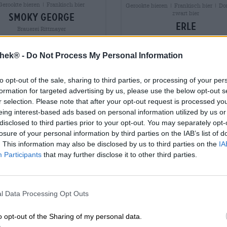
Gerookte bieren | Frankisch bier
Gerookte bieren | Frankisch bier | Do
zwart bier
smoky george
erle
Brauerei Rittmayer
Brauerei Schlenkerla
(15)
92%
€ 2,59
€ 3,59
thek® -
Do Not Process My Personal Information
MEHRWEG
HRWEG
0,50 L Fles - € 5,1
0,33 L Fles - € 10,88 / LTR
to opt-out of the sale, sharing to third parties, or processing of your per
formation for targeted advertising by us, please use the below opt-out s
Uitverkocht
Uitverkocht
r selection. Please note that after your opt-out request is processed y
eing interest-based ads based on personal information utilized by us or
disclosed to third parties prior to your opt-out. You may separately opt-
Untappd: 3.516
losure of your personal information by third parties on the IAB’s list of
. This information may also be disclosed by us to third parties on the
IA
Participants
that may further disclose it to other third parties.
l Data Processing Opt Outs
o opt-out of the Sharing of my personal data.