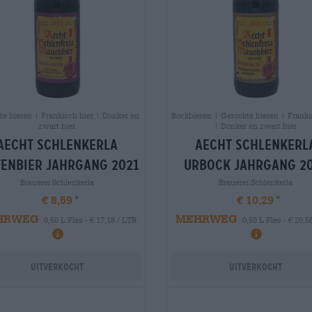
te bieren | Frankisch bier | Donker en
Bockbieren | Gerookte bieren | Franki
zwart bier
| Donker en zwart bier
aecht schlenkerla
aecht schlenkerl
tenbier jahrgang 2021
urbock jahrgang 2
Brauerei Schlenkerla
Brauerei Schlenkerla
€ 8,59
€ 10,29
HRWEG
MEHRWEG
0,50 L Fles - € 17,18 / LTR
0,50 L Fles - € 20,5
Uitverkocht
Uitverkocht