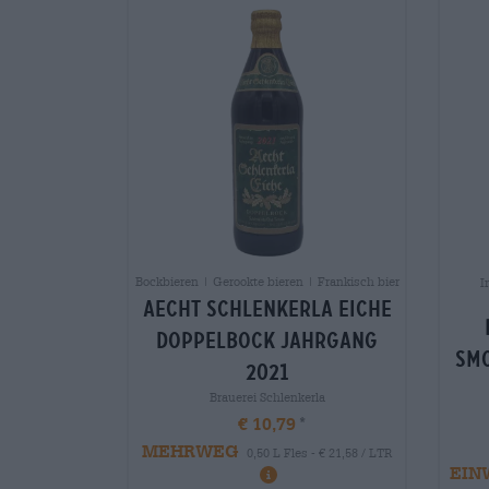
Bockbieren | Gerookte bieren | Frankisch bier
I
aecht schlenkerla eiche
doppelbock jahrgang
smo
2021
Brauerei Schlenkerla
€ 10,79
MEHRWEG
0,50 L Fles - € 21,58 / LTR
EIN