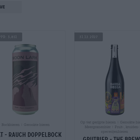
ave
pd: 3,851
31.12.2027
Op vat gerijpte bieren | Gerookte bi
Bockbieren | Gerookte bieren
Meergranenbier | Fruit-, kruiden-
specerijenbieren
t - rauch doppelbock
grutbier - the bre