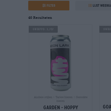
Filter
Lijst weerg
40 Resultaten
Untappd: 3,707
Untap
Andere stijlen | Tarwe bieren | Gerookte
bieren
goa
garden - hoppy