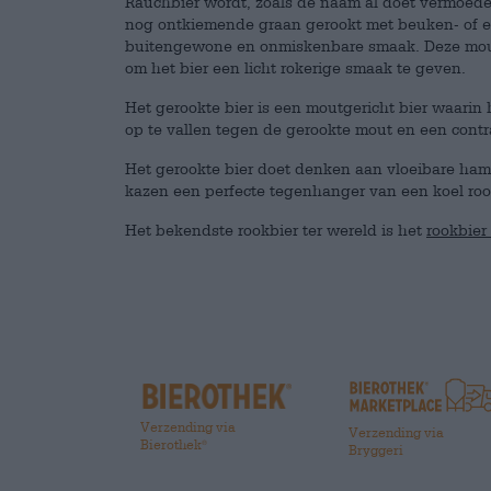
Rauchbier wordt, zoals de naam al doet vermoed
nog ontkiemende graan gerookt met beuken- of eik
buitengewone en onmiskenbare smaak. Deze moutso
om het bier een licht rokerige smaak te geven.
Het gerookte bier is een moutgericht bier waarin 
op te vallen tegen de gerookte mout en een contra
Het gerookte bier doet denken aan vloeibare ham
kazen een perfecte tegenhanger van een koel roo
Het bekendste rookbier ter wereld is het
rookbier
Verzending via
Verzending via
Bierothek
®
Bryggeri