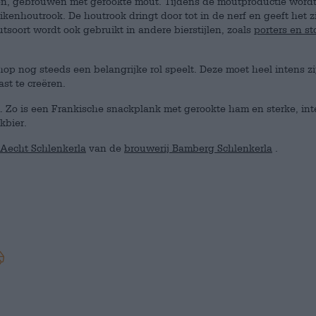
en, gebrouwen met gerookte mout. Tijdens de moutproductie wordt
enhoutrook. De houtrook dringt door tot in de nerf en geeft het z
ort wordt ook gebruikt in andere bierstijlen, zoals
porters en st
hop nog steeds een belangrijke rol speelt. Deze moet heel intens z
st te creëren.
. Zo is een Frankische snackplank met gerookte ham en sterke, in
kbier.
 Aecht Schlenkerla
van de
brouwerij Bamberg Schlenkerla
.