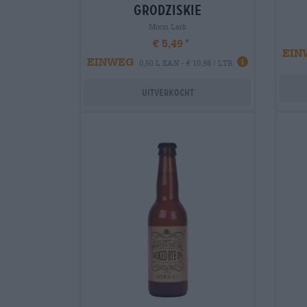
grodziskie
Moon Lark
€ 5,49
EIN
EINWEG
0,50 L KAN - € 10,98 / LTR
Uitverkocht