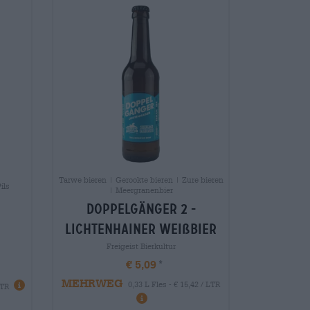
Tarwe bieren | Gerookte bieren | Zure bieren
ils
| Meergranenbier
doppelgänger 2 -
lichtenhainer weißbier
Freigeist Bierkultur
€ 5,09
MEHRWEG
0,33 L Fles - € 15,42 / LTR
LTR