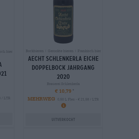
Bockbieren | Gerookte bieren | Frankisch bier
sch bier
aecht schlenkerla eiche
a
doppelbock jahrgang
021
2020
Brauerei Schlenkerla
€ 10,79
MEHRWEG
8 / LTR
0,50 L Fles - € 21,58 / LTR
Uitverkocht