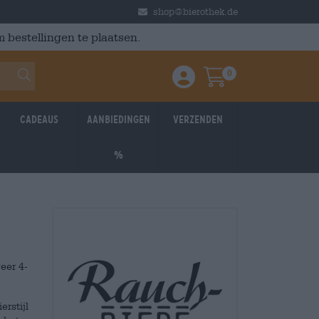
shop@bierothek.de
 bestellingen te plaatsen.
0
Einloggen / Anmelden
Warenkorb
Cadeaus
Aanbiedingen
Verzenden
%
eer 4-
erstijl