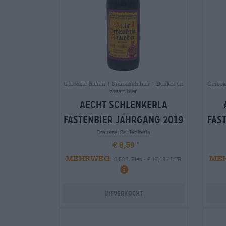
Gerookte bieren | Frankisch bier | Donker en
Gerook
zwart bier
aecht schlenkerla
fastenbier jahrgang 2019
fas
Brauerei Schlenkerla
€ 8,59
MEHRWEG
ME
0,50 L Fles - € 17,18 / LTR
Uitverkocht