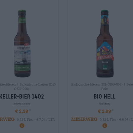
agerbieren | Biologische bieren (DE-
Biologische bieren (DE-ÖKO-006) | Beie
ÖKO-006)
Pale
keller-bier 1402
bio hell
Störtebeker
Vulkan
€ 2,39
€ 2,99
RWEG
MEHRWEG
0,33 L Fles - € 7,24 / LTR
0,33 L Fles - € 9,06 /