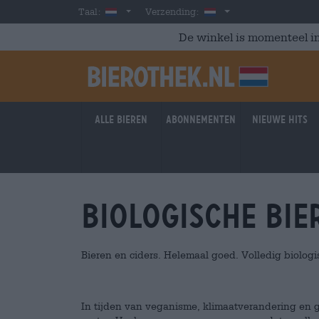
Skip to main content
Dutch
Nederland
Taal:
Verzending:
De winkel is momenteel in
Alle bieren
Abonnementen
Nieuwe hits
Biologische bie
Bieren en ciders. Helemaal goed. Volledig biologi
In tijden van veganisme, klimaatverandering en 