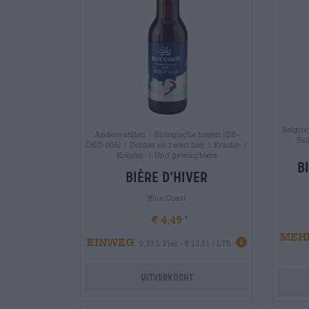
Belgisc
Andere stijlen | Biologische bieren (DE-
Bio
ÖKO-006) | Donker en zwart bier | Frucht- |
Kräuter- | Und gewürzbiere
b
bière d’hiver
Blue Coast
€ 4,49
MEH
EINWEG
0,33 L Fles - € 13,61 / LTR
Uitverkocht