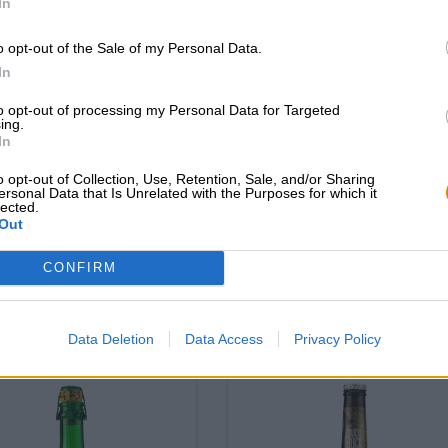
In
o opt-out of the Sale of my Personal Data.
In
to opt-out of processing my Personal Data for Targeted
ing.
sche bieren (DE-ÖKO-006) | Beierse
Internationaal Pils | Meergranenbier
In
Pale
bio zwickl
d1 bio Beierse Pale
o opt-out of Collection, Use, Retention, Sale, and/or Sharing
Schladminger
ersonal Data that Is Unrelated with the Purposes for which it
Brauerei Molter
lected.
€ 2,89
€ 3,09
Out
MEHRWEG
RWEG
0,50 L Fles - € 5,78 /
0,50 L Fles - € 6,18 / LTR
CONFIRM
Uitverkocht
Uitverkocht
Data Deletion
Data Access
Privacy Policy