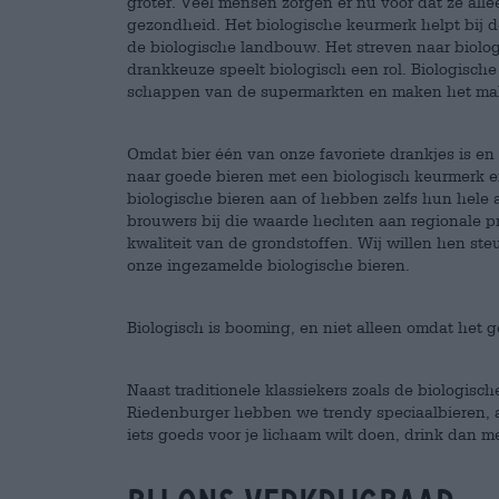
groter. Veel mensen zorgen er nu voor dat ze allee
gezondheid. Het biologische keurmerk helpt bij de
de biologische landbouw. Het streven naar biolog
drankkeuze speelt biologisch een rol. Biologisch
schappen van de supermarkten en maken het mak
Omdat bier één van onze favoriete drankjes is en
naar goede bieren met een biologisch keurmerk 
biologische bieren aan of hebben zelfs hun hel
brouwers bij die waarde hechten aan regionale p
kwaliteit van de grondstoffen. Wij willen hen st
onze ingezamelde biologische bieren.
Biologisch is booming, en niet alleen omdat het 
Naast traditionele klassiekers zoals de biologis
Riedenburger hebben we trendy speciaalbieren, alc
iets goeds voor je lichaam wilt doen, drink dan m