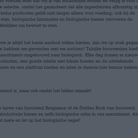
n voedsel eten dat vrij is van schadelijke stoffen en veilig is voor
 selectie, omdat het garandeert dat alle ingrediënten afkomstig zij
ische producten geldt niet langer alleen voor voeding; ook bij de
e wijn, biologische limonades en biologische bieren veroveren de
kelijker om bewust te eten.
 we je altijd het beste aanbod willen bieden, zijn we op zoek gega
en hebben we gevonden wat we zochten! Talrijke brouwerijen bie
e assortiment omgebouwd naar biologisch. Elke dag komen er nieuw
roducten, een goede relatie met lokale boeren en de uitstekende
eunen en een platform bieden en laten je daarom hier kennis make
gezond is, maar ook omdat het lekker smaakt!
che tarwe van brouwerij Bergmann of de Dolden Bock van brouwerij
oholvrije bieren en zelfs biologische cider in ons assortiment. Als
et mate en let op het biologische zegel!