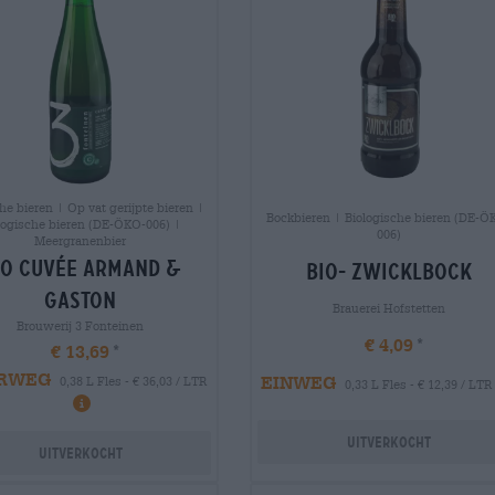
he bieren | Op vat gerijpte bieren |
Bockbieren | Biologische bieren (DE-Ö
logische bieren (DE-ÖKO-006) |
006)
Meergranenbier
io cuvée armand &
bio- zwicklbock
gaston
Brauerei Hofstetten
Brouwerij 3 Fonteinen
€ 4,09
€ 13,69
RWEG
EINWEG
0,38 L Fles - € 36,03 / LTR
0,33 L Fles - € 12,39 / LTR
Uitverkocht
Uitverkocht