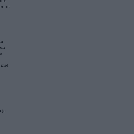
 hun
n uit
an
den
e
n met
 je