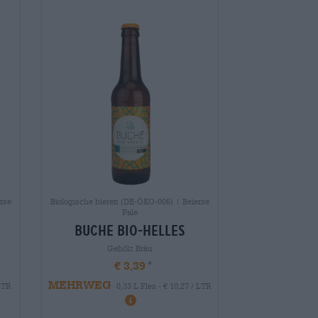
rse
Biologische bieren (DE-ÖKO-006) | Beierse
Pale
buche bio-helles
Gehölz Bräu
€ 3,39
MEHRWEG
 LTR
0,33 L Fles - € 10,27 / LTR