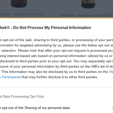
 stijlen | Biologische bieren (DE-
Bockbieren | Biologische bieren (DE-Ö
ÖKO-006)
006) | Frankisch bier
trumer original bio
bio bock
thek® -
Do Not Process My Personal Information
zwickl
orca brau
Trumer Privatbrauerei
€ 3,49
to opt-out of the sale, sharing to third parties, or processing of your per
€ 3,49
formation for targeted advertising by us, please use the below opt-out s
MEHRWEG
0,33 L Fles - € 10,58 /
RWEG
r selection. Please note that after your opt-out request is processed y
0,50 L Fles - € 6,98 / LTR
eing interest-based ads based on personal information utilized by us or
disclosed to third parties prior to your opt-out. You may separately opt-
Uitverkocht
losure of your personal information by third parties on the IAB’s list of
Uitverkocht
. This information may also be disclosed by us to third parties on the
IA
Participants
that may further disclose it to other third parties.
l Data Processing Opt Outs
o opt-out of the Sharing of my personal data.