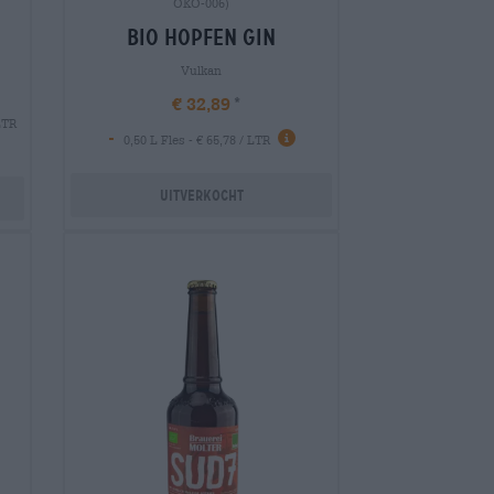
ÖKO-006)
bio hopfen gin
Vulkan
€ 32,89
 LTR
-
0,50 L Fles - € 65,78 / LTR
Uitverkocht