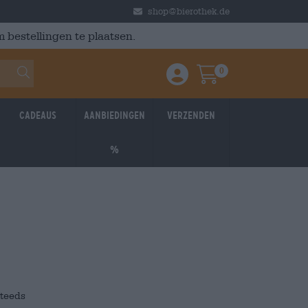
shop@bierothek.de
 bestellingen te plaatsen.
0
Einloggen / Anmelden
Warenkorb
Cadeaus
Aanbiedingen
Verzenden
%
steeds