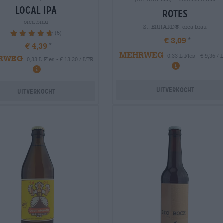
local ipa
rotes
orca brau
St. ERHARD®, orca brau
(5)
96%
€ 3,09
€ 4,39
MEHRWEG
0,33 L Fles - € 9,36 /
RWEG
0,33 L Fles - € 13,30 / LTR
Uitverkocht
Uitverkocht