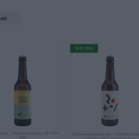
gave
18.07.2024
le Ale | Biologische bieren (DE-ÖKO-
Britse/Amerikaanse ales | Biologische b
006)
(DE-ÖKO-006) | Frankisch bier