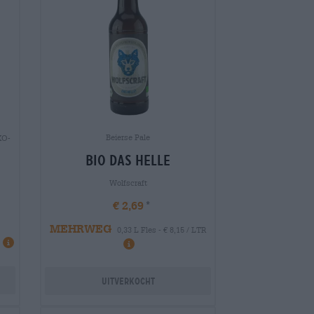
Beierse Pale
KO-
bio das helle
Wolfscraft
€ 2,69
MEHRWEG
0,33 L Fles - € 8,15 / LTR
Uitverkocht