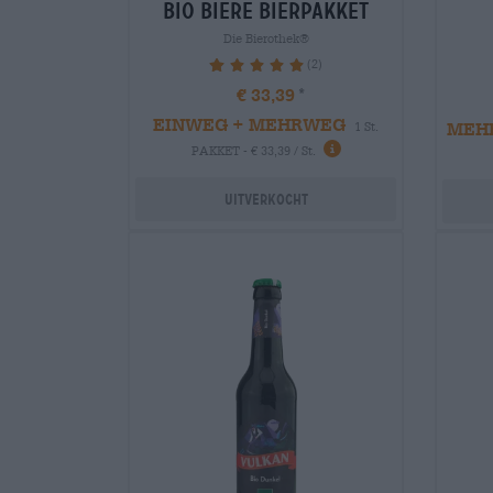
bio biere Bierpakket
Die Bierothek®
(2)
100%
€ 33,39
EINWEG + MEHRWEG
MEH
1 St.
PAKKET - € 33,39 / St.
Uitverkocht