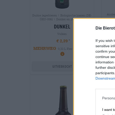
Andere
Duitse lagerbieren | Biologische bieren (DE-
ÖKO-006) | Donker en zwart bier
ober
dunkel
Die Biero
Vulkan
€ 2,39
If you wish 
sensitive in
MEHRWEG
0,33 L Fles - € 7,24 / LTR
MEH
confirm you
continue se
information 
Uitverkocht
further disc
participants
Downstream 
Persona
I want t