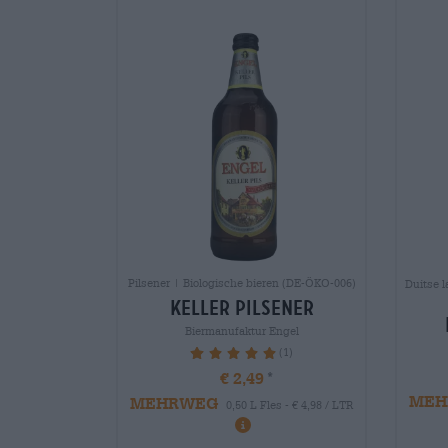
Pilsener | Biologische bieren (DE-ÖKO-006)
Duitse l
keller Pilsener
Biermanufaktur Engel
(1)
100%
€ 2,49
MEH
MEHRWEG
0,50 L Fles - € 4,98 / LTR