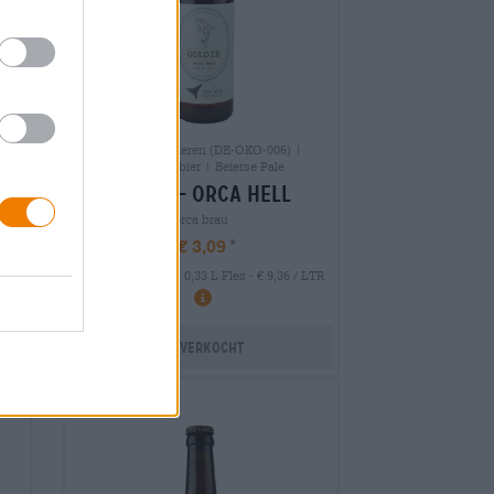
Biologische bieren (DE-ÖKO-006) |
Frankisch bier | Beierse Pale
goldie- orca hell
orca brau
€ 3,09
MEHRWEG
 LTR
0,33 L Fles - € 9,36 / LTR
Uitverkocht