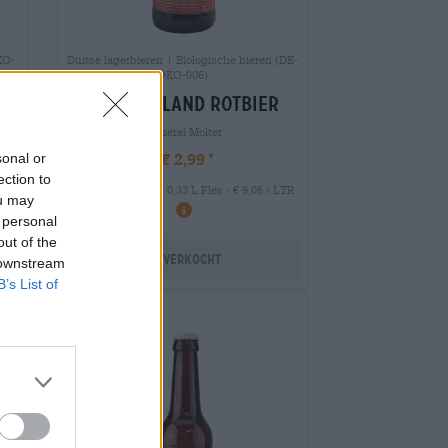
KO-
Duitse lagerbieren | Biologische bieren (DE-
ÖKO-006)
sud7 bioland rotbier
Brauerei Molter
€ 2,99
sonal or
ection to
MEHRWEG
 LTR
0,33 L Fles - € 9,06 / LTR
ou may
 personal
out of the
Uitverkocht
 downstream
B’s List of