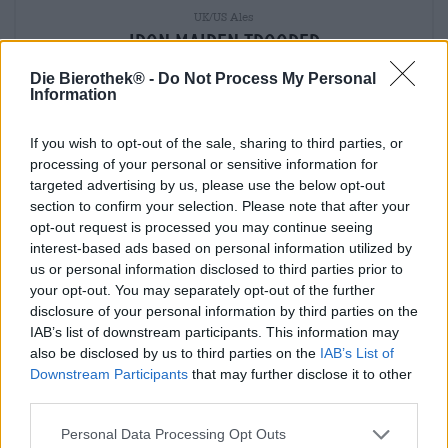
UK/US Ales
Iron Maiden Trooper
Robinsons Brewery
Die Bierothek® -
Do Not Process My Personal
(0)
Information
€ 4,49
EINWEG
info
0,33 L Flasche - € 13,61 / LTR
If you wish to opt-out of the sale, sharing to third parties, or
processing of your personal or sensitive information for
Uitverkocht
targeted advertising by us, please use the below opt-out
section to confirm your selection. Please note that after your
opt-out request is processed you may continue seeing
interest-based ads based on personal information utilized by
us or personal information disclosed to third parties prior to
your opt-out. You may separately opt-out of the further
disclosure of your personal information by third parties on the
IAB’s list of downstream participants. This information may
also be disclosed by us to third parties on the
IAB’s List of
Downstream Participants
that may further disclose it to other
third parties.
Personal Data Processing Opt Outs