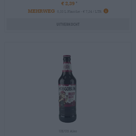
€ 2,39
MEHRWEG
info
0,33 L Flasche - € 7,24 / LTR
Uitverkocht
UK/US Ales