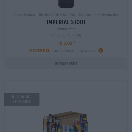
Porter & Stout | Bio-Biere (DE-ÖKO-006) | Dunkles und Schwarzbier
Imperial Stout
Samuel Smith
(0)
€ 5,09
EINWEG
info
0,36 L Flasche - € 14,14 / LTR
Uitverkocht
Nur Online
verfügbar