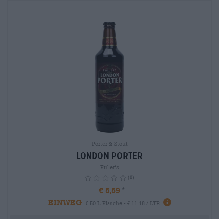
Porter & Stout
London Porter
Fuller‘s
(0)
€ 5,59
EINWEG
info
0,50 L Flasche - € 11,18 / LTR