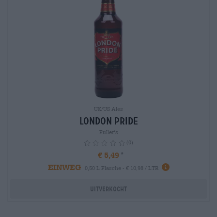
UK/US Ales
London Pride
Fuller‘s
(0)
€ 5,49
EINWEG
info
0,50 L Flasche - € 10,98 / LTR
Uitverkocht