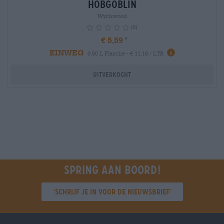
Hobgoblin
Wychwood
(0)
€ 5,59
EINWEG
info
0,50 L Flasche - € 11,18 / LTR
Uitverkocht
Spring aan boord!
'Schrijf je in voor de nieuwsbrief'