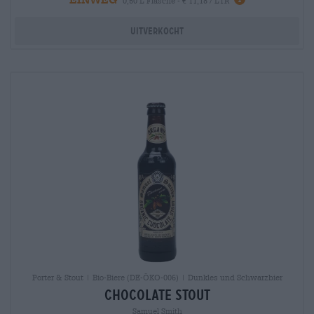
0,50 L Flasche - € 11,18 / LTR
Uitverkocht
Porter & Stout | Bio-Biere (DE-ÖKO-006) | Dunkles und Schwarzbier
Chocolate Stout
Samuel Smith