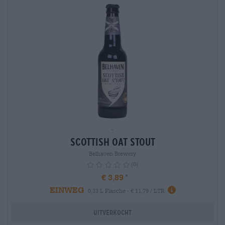
-
Scottish Oat Stout
Belhaven Brewery
(0)
€ 3,89
EINWEG
info
0,33 L Flasche - € 11,79 / LTR
Uitverkocht