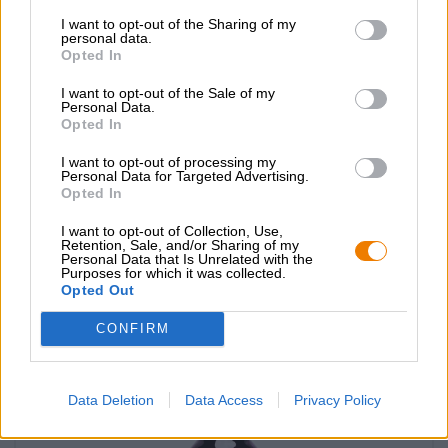
I want to opt-out of the Sharing of my
personal data.
Opted In
Porter & Stout
I want to opt-out of the Sale of my
Personal Data.
Black Cab Stout
Opted In
Fuller‘s
(0)
I want to opt-out of processing my
Personal Data for Targeted Advertising.
€ 5,49
Opted In
EINWEG
info
0,50 L Flasche - € 10,98 / LTR
I want to opt-out of Collection, Use,
Retention, Sale, and/or Sharing of my
Uitverkocht
Personal Data that Is Unrelated with the
Purposes for which it was collected.
Opted Out
CONFIRM
Data Deletion
Data Access
Privacy Policy