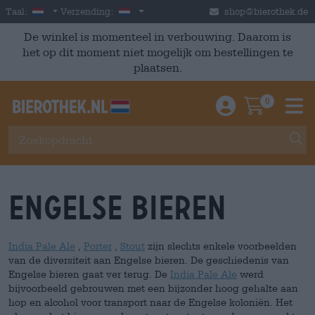
Skip to main content
Dutch
Nederland
Taal:
Verzending:
shop@bierothek.de
De winkel is momenteel in verbouwing. Daarom is
het op dit moment niet mogelijk om bestellingen te
plaatsen.
0
Einloggen / An
Warenkor
M
Engelse bieren
India Pale Ale
,
Porter
,
Stout
zijn slechts enkele voorbeelden
van de diversiteit aan Engelse bieren. De geschiedenis van
Engelse bieren gaat ver terug. De
India Pale Ale
werd
bijvoorbeeld gebrouwen met een bijzonder hoog gehalte aan
hop en alcohol voor transport naar de Engelse koloniën. Het