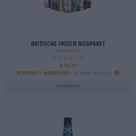
-
Britische Inseln Bierpaket
Die Bierothek®
(0)
€ 40,79
EINWEG + MEHRWEG
info
1 St. PAKET - € 40,79 / St.
Uitverkocht