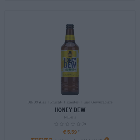
UK/US Ales | Frucht- | Kräuter- | und Gewürzbiere
Honey Dew
Fuller‘s
(0)
€ 5,59
EINWEG
info