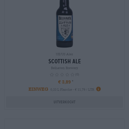
UK/US Ales
Scottish Ale
Belhaven Brewery
(0)
€ 3,89
EINWEG
info
0,33 L Flasche - € 11,79 / LTR
Uitverkocht