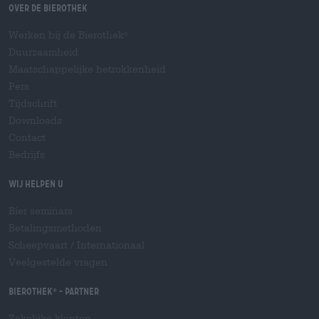
Over de Bierothek
Werken bij de Bierothek
®
Duurzaamheid
Maatschappelijke betrokkenheid
Pers
Tijdschrift
Downloads
Contact
Bedrijfs
Wij helpen u
Bier seminars
Betalingsmethoden
Scheepvaart
/
Internationaal
Veelgestelde vragen
Bierothek
- Partner
®
Zakelijke klanten