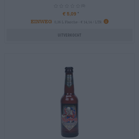
(0)
€ 5,09
EINWEG
info
0,36 L Flasche - € 14,14 / LTR
Uitverkocht