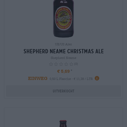
UK/US Ales
Shepherd Neame Christmas Ale
Shepherd Neame
(0)
€ 5,69
EINWEG
info
0,50 L Flasche - € 11,38 / LTR
Uitverkocht