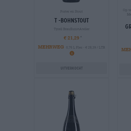
Op va
Porter en Stout
Me
t -bohnstout
gr
Tyrell BrauKunstAtelier
€ 21,29
MEHRWEG
0,75 L Fles - € 28,39 / LTR
ME
Uitverkocht