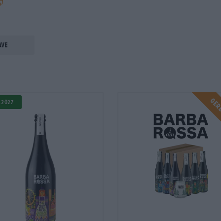
ave
Ger
.2027