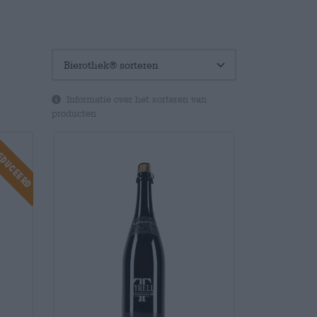
Informatie over het sorteren van
producten
educeerd