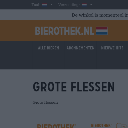
Skip to main content
Dutch
Nederland
Taal:
Verzending:
De winkel is momenteel in
Alle bieren
Abonnementen
Nieuwe hits
Grote flessen
Grote flessen