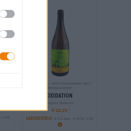
Andere stijlen | Britse/Amerikaanse ales |
r
Meergranenbier
009
oxidation
Freigeist Bierkultur
€ 26,29
MEHRWEG
9 / LTR
0,75 L Fles - € 35,05 / LTR