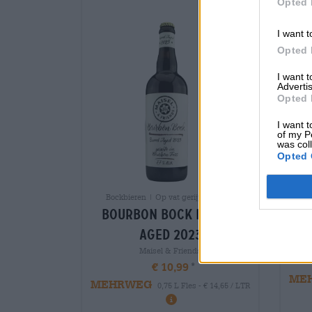
Opted 
I want t
Opted 
I want 
Advertis
Opted 
I want t
of my P
was col
Opted 
Bockbieren | Op vat gerijpte bieren
bourbon bock barrel
aged 2023
Maisel & Friends
€ 10,99
ME
MEHRWEG
0,75 L Fles - € 14,65 / LTR