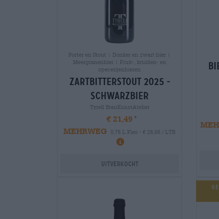
Porter en Stout | Donker en zwart bier |
Meergranenbier | Fruit-, kruiden- en
Bi
specerijenbieren
zartbitterstout 2025 -
schwarzbier
Tyrell BrauKunstAtelier
€ 21,49
MEH
MEHRWEG
0,75 L Fles - € 28,65 / LTR
Uitverkocht
Ge