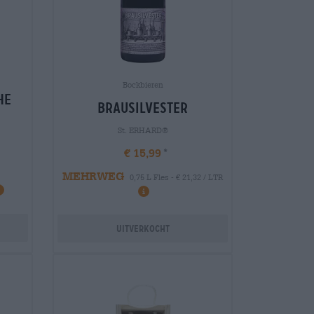
Bockbieren
he
brausilvester
St. ERHARD®
€ 15,99
MEHRWEG
0,75 L Fles - € 21,32 / LTR
Uitverkocht