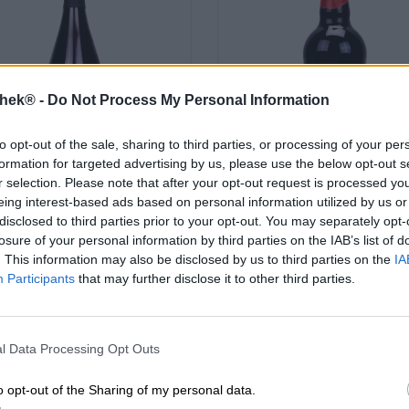
thek® -
Do Not Process My Personal Information
to opt-out of the sale, sharing to third parties, or processing of your per
formation for targeted advertising by us, please use the below opt-out s
r selection. Please note that after your opt-out request is processed y
Porter en Stout | Op vat gerijpte b
Bockbieren
eing interest-based ads based on personal information utilized by us or
crann beatha
weihnachtsbier
disclosed to third parties prior to your opt-out. You may separately opt-
losure of your personal information by third parties on the IAB’s list of
Brehon Brewhouse
St. ERHARD®
. This information may also be disclosed by us to third parties on the
IA
(7)
100%
€ 15,99
Participants
that may further disclose it to other third parties.
€ 7,79
HRWEG
0,75 L Fles - € 21,32 / LTR
EINWEG
0,50 L Fles - € 15,58 / 
l Data Processing Opt Outs
Uitverkocht
Uitverkocht
o opt-out of the Sharing of my personal data.