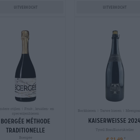
Uitverkocht
Uitverkocht
ndere stijlen | Fruit-, kruiden- en
Bockbieren | Tarwe bieren | Meergra
specerijenbieren
kaiserweisse 202
boergÉe méthode
traditionelle
Tyrell BrauKunstAtelier
Boergée
€ 21,49