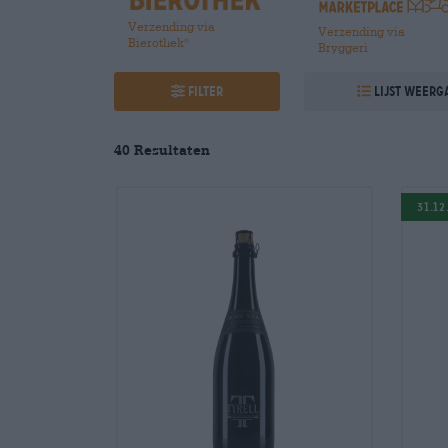
Verzending via
Verzending via
Bierothek
®
Bryggeri
Filter
Lijst weerg
40
Resultaten
31.12