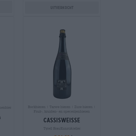
Uitverkocht
Bockbieren | Tarwe bieren | Zure bieren |
nenbier
Fruit-, kruiden- en specerijenbieren
4
cassisweisse
Tyrell BrauKunstAtelier