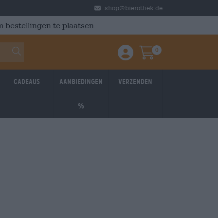
shop@bierothek.de
 bestellingen te plaatsen.
0
Einloggen / Anmelden
Warenkorb
Cadeaus
Aanbiedingen
Verzenden
%