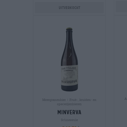
Uitverkocht
A
Meergranenbier | Fruit-, kruiden- en
specerijenbieren
minverva
Schneeeule