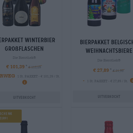
erpakket Winterbier
Bierpakket belgisc
großflaschen
weihnachtsbiere
Die Bierothek®
Die Bierothek®
€ 101,39
€ 113,09
€ 27,89
€ 31,99
RWEG
1 St. PAKKET - € 101,39 / St.
-
1 St. PAKKET - € 27,89 / St.
Uitverkocht
Uitverkocht
schenk
Tipp!