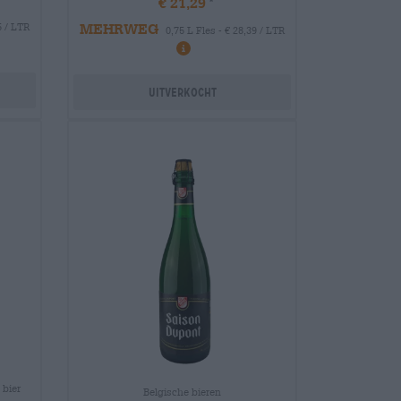
€ 21,29
MEHRWEG
5 / LTR
0,75 L Fles - € 28,39 / LTR
Uitverkocht
 bier
Belgische bieren