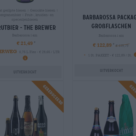
t gerijpte bieren | Gerookte bieren |
ergranenbier | Fruit-, kruiden- en
barbarossa packa
specerijenbieren
großflaschen
utbier - the brewer
Barbarossa i am
Barbarossa i am
€ 21,49
€ 122,89
€ 139,79
HRWEG
0,75 L Fles - € 28,65 / LTR
-
1 St. PAKKET - € 122,89 / St.
Uitverkocht
Uitverkocht
Gereduceerd
Ger