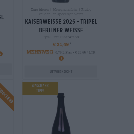
Zure bieren | Meergranenbier | Fruit-,
kruiden- en specerijenbieren
ge
kaiserweisse 2025 - tripel
berliner weisse
Tyrell BrauKunstAtelier
€ 21,49
MEHRWEG
0,75 L Fles - € 28,65 / LTR
Uitverkocht
educeerd
Geschenk
Tipp!