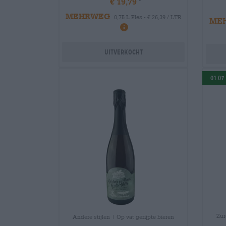
€ 19,79
MEHRWEG
0,75 L Fles - € 26,39 / LTR
ME
Uitverkocht
01.07
Zur
Andere stijlen | Op vat gerijpte bieren