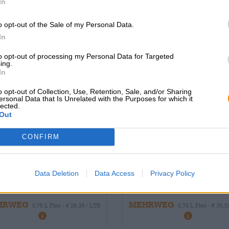
In
o opt-out of the Sale of my Personal Data.
In
to opt-out of processing my Personal Data for Targeted
ing.
In
o opt-out of Collection, Use, Retention, Sale, and/or Sharing
ersonal Data that Is Unrelated with the Purposes for which it
lected.
Out
CONFIRM
Gerstewijn
Andere stijlen | Meergranenbie
gerstenwein 2023
hybrid sequence 0,
Data Deletion
Data Access
Privacy Policy
Tyrell BrauKunstAtelier
Freigeist Bierkultur
€ 21,29
€ 26,39
HRWEG
MEHRWEG
0,75 L Fles - € 28,39 / LTR
0,75 L Fles - € 35,1