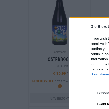
Die Biero
If you wish 
sensitive in
confirm you
Bockbieren
continue se
osterbock
information 
further disc
St. ERHARD®
participants
€ 15,99
Downstream 
MEHRWEG
ME
0,75 L Fles - € 21,32 / LTR
Persona
Uitverkocht
I want t