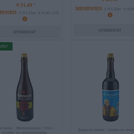
€ 31,49
MEHRWEG
0,75 L Fles - € 28,6
HRWEG
0,75 L Fles - € 41,99 / LTR
Uitverkocht
Uitverkocht
.2027
e bieren | Meergranenbier | Fruit-,
Belgische bieren | Donker en zwart
kruiden- en specerijenbieren