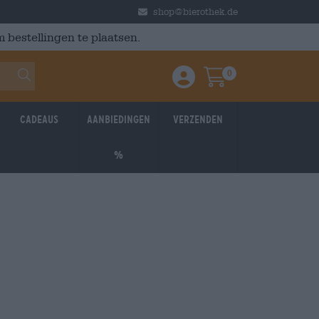
shop@bierothek.de
 bestellingen te plaatsen.
0
Einloggen / Anmelden
Warenkorb
Cadeaus
Aanbiedingen
Verzenden
%