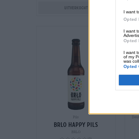
Uitverkocht
I want t
Opted 
I want 
Advertis
Opted 
Empf
I want t
of my P
was col
Opted 
Pils
Deut
BRLO Happy Pils
BRLO
(0)