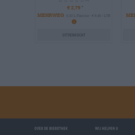
€ 2,79
MEHRWEG
ME
0,33 L Flasche - € 8,45 / LTR
info
Uitverkocht
Over de Bierothek
Wij helpen u