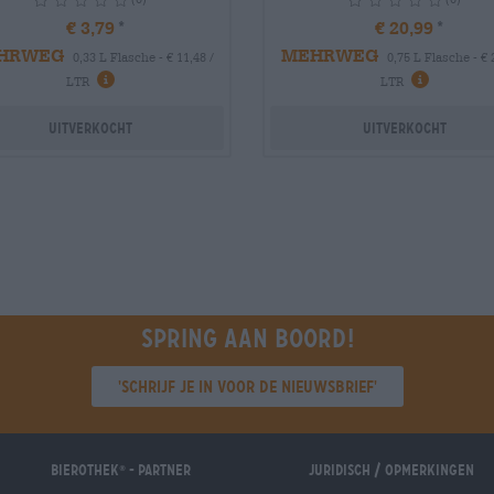
€ 3,79
€ 20,99
HRWEG
MEHRWEG
0,33 L Flasche - € 11,48 /
0,75 L Flasche - € 
info
info
LTR
LTR
Uitverkocht
Uitverkocht
Spring aan boord!
'Schrijf je in voor de nieuwsbrief'
Bierothek
- Partner
Juridisch / Opmerkingen
®