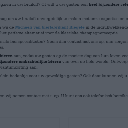
ugzien in uw bruiloft? Of wilt u uw gasten een
heel bijzondere sel
raag om uw bruiloft onvergetelijk te maken met onze expertise en 
n wij de
Michaeli van bierfabrikant Riegele
in de indrukwekkende 
 het perfecte alternatief voor de klassieke champagnereceptie.
ale bierspecialiteiten? Neem dan contact met ons op, dan zorgen 
es.
bieren
aan, zodat uw gasten op de mooiste dag van hun leven voor
ijzondere ambachtelijke bieren
van over de hele wereld. Ontwerp
 kwantumkorting aan.
klein bedankje voor uw geweldige gasten? Ook daar kunnen wij u 
en wij nemen contact met u op. U kunt ons ook telefonisch bereik