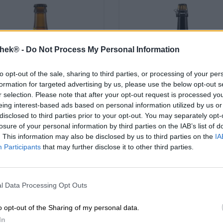
thek® -
Do Not Process My Personal Information
to opt-out of the sale, sharing to third parties, or processing of your per
formation for targeted advertising by us, please use the below opt-out s
r selection. Please note that after your opt-out request is processed y
eing interest-based ads based on personal information utilized by us or
disclosed to third parties prior to your opt-out. You may separately opt-
losure of your personal information by third parties on the IAB’s list of
Belgische Ales
Sauerbiere
. This information may also be disclosed by us to third parties on the
IA
Dulcis 12 „Süße
Kaffirweisse
Participants
that may further disclose it to other third parties.
Verführung“
Tyrell BrauKunstAtelier
Brauerei S.Riegele
(0)
(0)
€ 21,29
l Data Processing Opt Outs
€ 4,09
MEHRWEG
0,75 L Flasche - € 
HRWEG
0,33 L Flasche - € 12,39 /
o opt-out of the Sharing of my personal data.
info
LTR
info
LTR
In