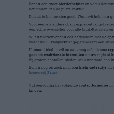
Bent u een groot
bierliefhebber
en wilt u dat ter
het vinden van de juiste keuze?
Dan zit je hier precies goed. Want wij helpen u g
Voor een iets andere champagne-ontvangst rade
een echte eyecatcher voor alle bruiloftsgasten en
Wilt u uw trouwmenu ook begeleiden met de optim
wordt uw huwelijksdiner gegarandeerd een succ
Uiteraard bieden wij op aanvraag ook diverse
tap
gaat om
traditionele bierstijlen
uit uw regio of
b
Bij grotere aantallen bieden wij u uiteraard een
Bent u nog op zoek naar een
klein cadeautje
als 
brouwerij Faust
.
Vul eenvoudig het volgende
contactformulier
in 
krijgen.