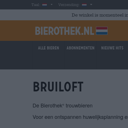
Skip to main content
Dutch
Nederland
Taal:
Verzending:
De winkel is momenteel in
Alle bieren
Abonnementen
Nieuwe hits
Bruiloft
De Bierothek
trouwbieren
®
Voor een ontspannen huwelijksplanning en