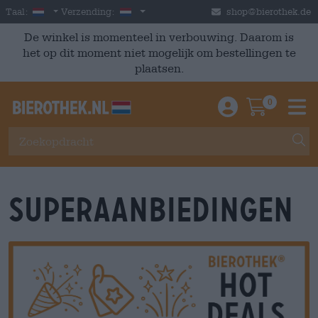
Skip to main content
Dutch
Nederland
Taal:
Verzending:
shop@bierothek.de
De winkel is momenteel in verbouwing. Daarom is
het op dit moment niet mogelijk om bestellingen te
plaatsen.
0
Einloggen / An
Warenkor
M
Superaanbiedingen