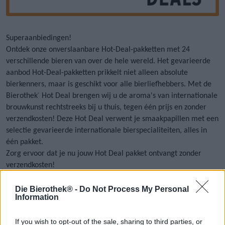
Superaanbiedingen!
Ontdek onze onverslaanbare Hot-Deal-pakketten met 24
verschillende bieren van over de hele wereld. Het gevarieerde
aanbod Hot-Deal-pakketten prikkelt niet alleen absolute
bierkenners, maar is geschikt voor alle bierliefhebbers. Met de
Bierothek
Hot Deal brengen wij u de aroma's van internationale
®
brouwkunst rechtstreeks bij u thuis, tegen één prijs en zonder
verzendkosten! Deze Hot Deal verwent je smaakpapillen met een
selectie gevarieerde internationale bierspecialiteiten, alles in
één pakket.
Zorg ervoor dat je nu jouw Hot Deal pakket ontvangt zonder
verzendkosten!
Die Bierothek® -
Do Not Process My Personal
Information
If you wish to opt-out of the sale, sharing to third parties, or