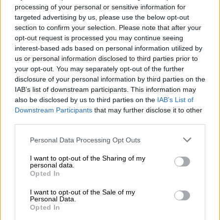
processing of your personal or sensitive information for
targeted advertising by us, please use the below opt-out
Spring aan boord!
section to confirm your selection. Please note that after your
opt-out request is processed you may continue seeing
'Schrijf je in voor de nieuwsbrief'
interest-based ads based on personal information utilized by
us or personal information disclosed to third parties prior to
your opt-out. You may separately opt-out of the further
Over de Bierothek
disclosure of your personal information by third parties on the
IAB’s list of downstream participants. This information may
Werken bij de Bierothek
®
also be disclosed by us to third parties on the
IAB’s List of
Duurzaamheid
Downstream Participants
that may further disclose it to other
third parties.
Maatschappelijke betrokkenheid
Pers
Personal Data Processing Opt Outs
Tijdschrift
Downloads
I want to opt-out of the Sharing of my
personal data.
Contact
Opted In
Bedrijfs
I want to opt-out of the Sale of my
Personal Data.
Wij helpen u
Opted In
Bier seminars