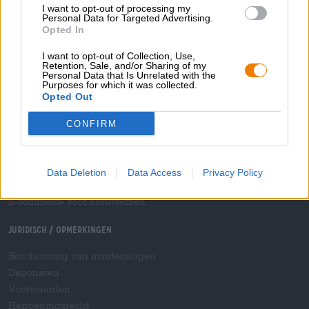
I want to opt-out of processing my
Betalingsmethoden
Personal Data for Targeted Advertising.
Opted In
Scheepvaart
/
Internationaal
Veelgestelde vragen
I want to opt-out of Collection, Use,
Retention, Sale, and/or Sharing of my
Personal Data that Is Unrelated with the
Bierothek
- Partner
®
Purposes for which it was collected.
Opted Out
Zakelijke klanten
Franchise
CONFIRM
Opname in het Bierothek-assortiment
®
B2B en B2F
Accijnsplatform
Data Deletion
Data Access
Privacy Policy
Hopnet-dealer inloggen
E-commerce voor brouwerijen
Juridisch / Opmerkingen
Bescherming van minderjarigen
Deponeren
Voorwaarden
Herroepingsrecht