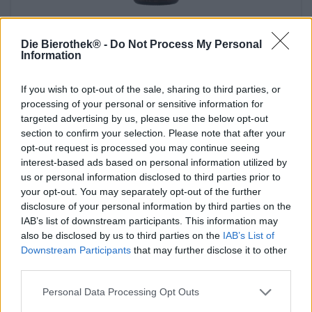
Deutsche Lagerbiere | Fränkische Biere | Helles
Wegseidla
Die Bierothek® -
Do Not Process My Personal
Information
Aufsesser
(0)
€ 2,49
If you wish to opt-out of the sale, sharing to third parties, or
processing of your personal or sensitive information for
MEHRWEG
info
0,50 L Flasche - € 4,98 / LTR
targeted advertising by us, please use the below opt-out
section to confirm your selection. Please note that after your
Uitverkocht
opt-out request is processed you may continue seeing
interest-based ads based on personal information utilized by
us or personal information disclosed to third parties prior to
your opt-out. You may separately opt-out of the further
disclosure of your personal information by third parties on the
IAB’s list of downstream participants. This information may
also be disclosed by us to third parties on the
IAB’s List of
Downstream Participants
that may further disclose it to other
third parties.
Personal Data Processing Opt Outs