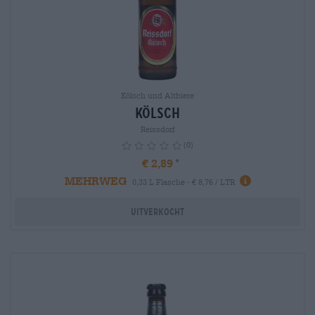
Kölsch und Altbiere
Kölsch
Reissdorf
(0)
€ 2,89
MEHRWEG
info
0,33 L Flasche - € 8,76 / LTR
Uitverkocht