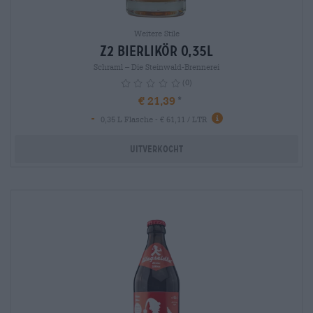
Weitere Stile
Z2 Bierlikör 0,35l
Schraml – Die Steinwald-Brennerei
(0)
€ 21,39
-
info
0,35 L Flasche - € 61,11 / LTR
Uitverkocht