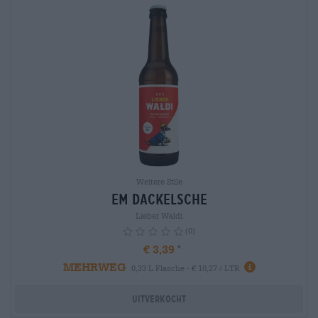
Weitere Stile
Em Dackelsche
Lieber Waldi
(0)
€ 3,39
MEHRWEG
info
0,33 L Flasche - € 10,27 / LTR
Uitverkocht