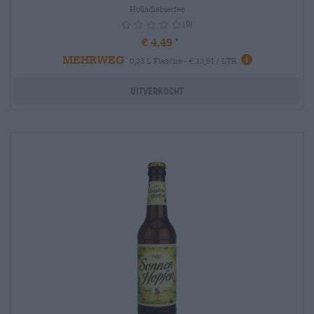
Holladiebierfee
(0)
€ 4,49
MEHRWEG
info
0,33 L Flasche - € 13,61 / LTR
Uitverkocht