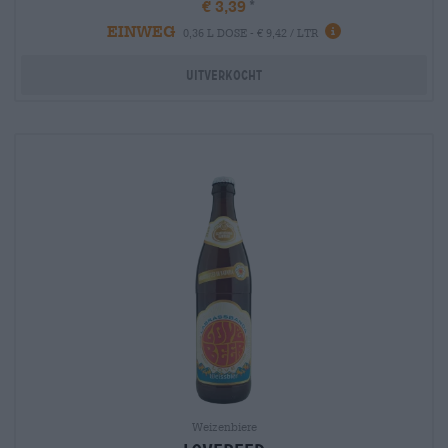
€ 3,39
EINWEG
info
0,36 L DOSE - € 9,42 / LTR
Uitverkocht
Weizenbiere