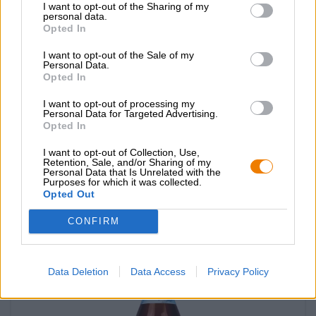
I want to opt-out of the Sharing of my
personal data.
Opted In
I want to opt-out of the Sale of my
Personal Data.
Weitere Stile
Opted In
Z2 Bierlikör 5 cl
I want to opt-out of processing my
Schraml – Die Steinwald-Brennerei
Personal Data for Targeted Advertising.
(0)
Opted In
€ 4,39
I want to opt-out of Collection, Use,
-
info
0,05 L St. - € 87,80 / LTR
Retention, Sale, and/or Sharing of my
Personal Data that Is Unrelated with the
Purposes for which it was collected.
Uitverkocht
Opted Out
CONFIRM
Data Deletion
Data Access
Privacy Policy