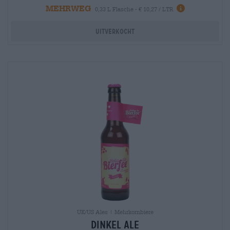
MEHRWEG
info
0,33 L Flasche - € 10,27 / LTR
Uitverkocht
UK/US Ales | Mehrkornbiere
Dinkel Ale