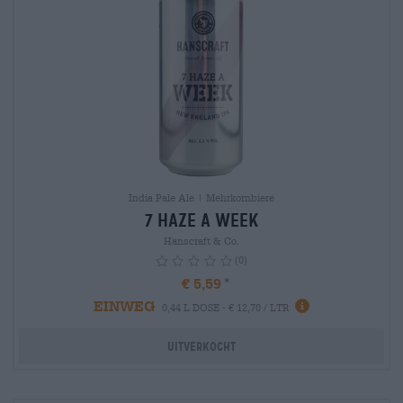
India Pale Ale | Mehrkornbiere
7 Haze a week
Hanscraft & Co.
(0)
€ 5,59
EINWEG
info
0,44 L DOSE - € 12,70 / LTR
Uitverkocht