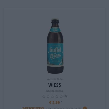
Weitere Stile
Wiess
Gaffel Kölsch
(0)
€ 2,99
MEHRWEG
info
0,33 L Flasche - € 9,06 / LTR