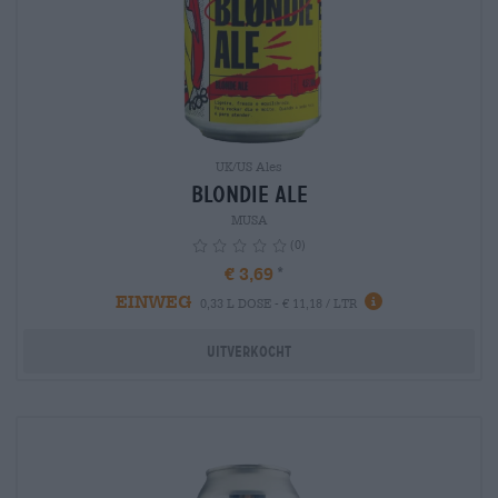
UK/US Ales
Blondie Ale
MUSA
(0)
€ 3,69
EINWEG
info
0,33 L DOSE - € 11,18 / LTR
Uitverkocht