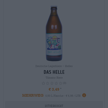
Deutsche Lagerbiere | Helles
Das Helle
Tilmans Biere
(0)
€ 3,49
MEHRWEG
info
0,50 L Flasche - € 6,98 / LTR
Uitverkocht