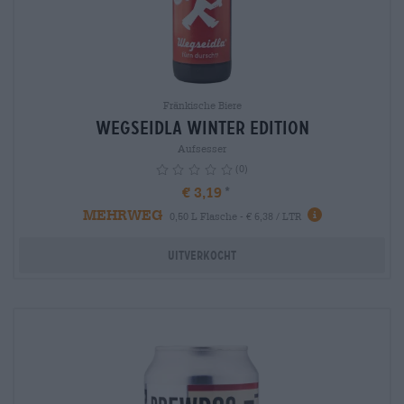
Fränkische Biere
Wegseidla Winter Edition
Aufsesser
(0)
€ 3,19
MEHRWEG
info
0,50 L Flasche - € 6,38 / LTR
Uitverkocht