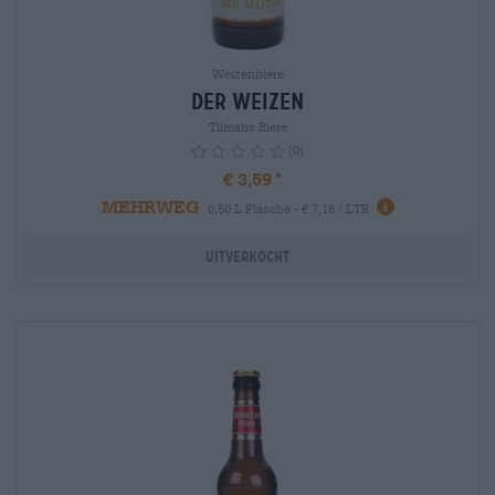
Weizenbiere
Der Weizen
Tilmans Biere
(0)
€ 3,59
MEHRWEG
info
0,50 L Flasche - € 7,18 / LTR
Uitverkocht