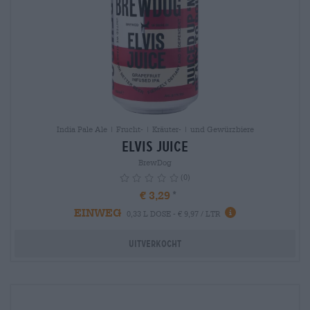
India Pale Ale | Frucht- | Kräuter- | und Gewürzbiere
Elvis Juice
BrewDog
(0)
€ 3,29
EINWEG
info
0,33 L DOSE - € 9,97 / LTR
Uitverkocht