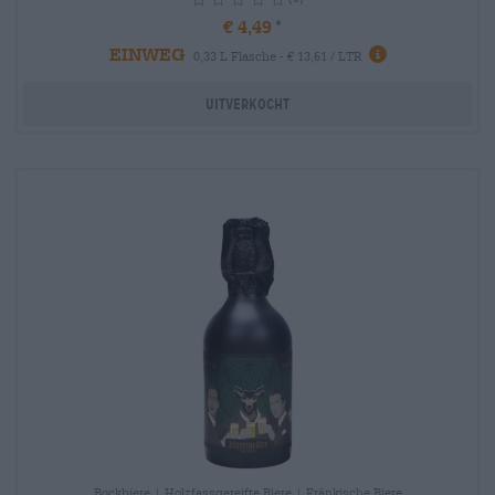
€ 4,49
EINWEG
info
0,33 L Flasche - € 13,61 / LTR
Uitverkocht
Bockbiere | Holzfassgereifte Biere | Fränkische Biere