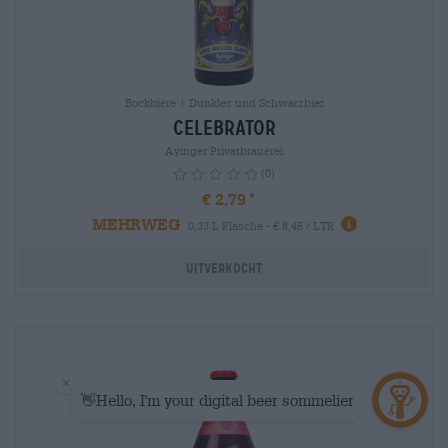
Bockbiere | Dunkles und Schwarzbier
Celebrator
Ayinger Privatbrauerei
(0)
€ 2,79
MEHRWEG
info
0,33 L Flasche - € 8,45 / LTR
Uitverkocht