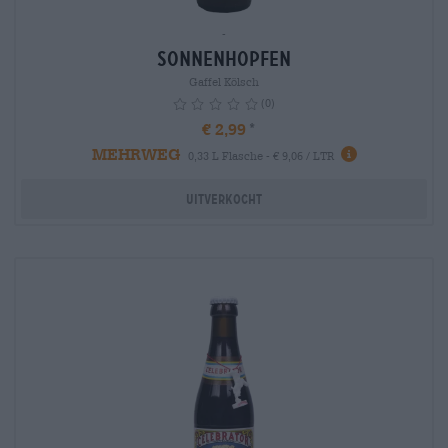
-
SonnenHopfen
Gaffel Kölsch
(0)
€ 2,99
MEHRWEG
info
0,33 L Flasche - € 9,06 / LTR
Uitverkocht