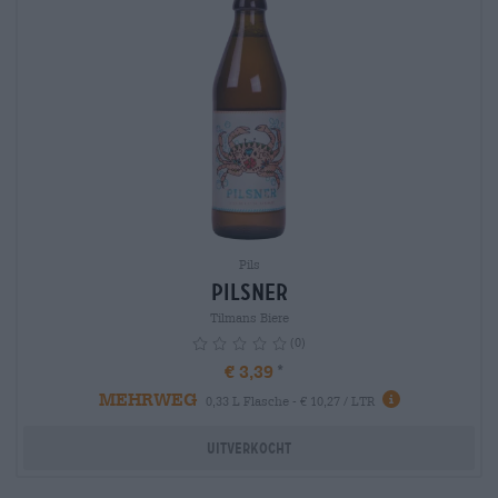
Pils
Pilsner
Tilmans Biere
(0)
€ 3,39
MEHRWEG
info
0,33 L Flasche - € 10,27 / LTR
Uitverkocht