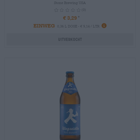
Stone Brewing USA
(0)
€ 3,29
EINWEG
info
0,36 L DOSE - € 9,14 / LTR
Uitverkocht