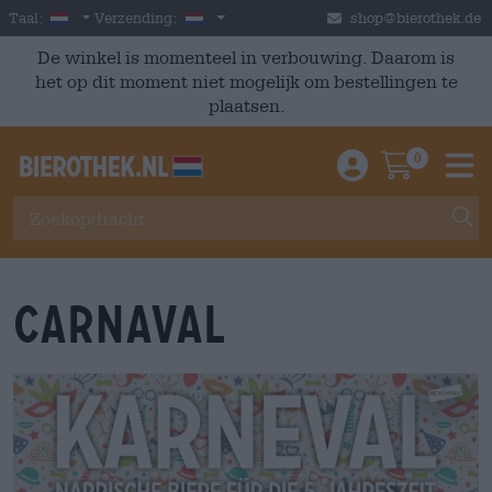
Skip to main content
Dutch
Nederland
Taal:
Verzending:
shop@bierothek.de
De winkel is momenteel in verbouwing. Daarom is
het op dit moment niet mogelijk om bestellingen te
plaatsen.
0
Einloggen / An
Warenkor
M
carnaval