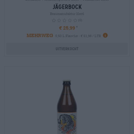
Jägerbock
Braumanufaktur Hertl
(0)
€ 25,99
MEHRWEG
info
0,50 L Flasche - € 51,98 / LTR
Uitverkocht