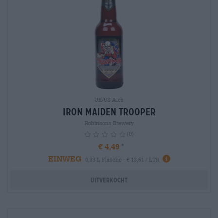
UK/US Ales
Iron Maiden Trooper
Robinsons Brewery
(0)
€ 4,49
EINWEG
info
0,33 L Flasche - € 13,61 / LTR
Uitverkocht