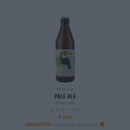
UK/US Ales
Pale Ale
Tilmans Biere
(0)
€ 4,09
MEHRWEG
info
0,33 L Flasche - € 12,39 / LTR