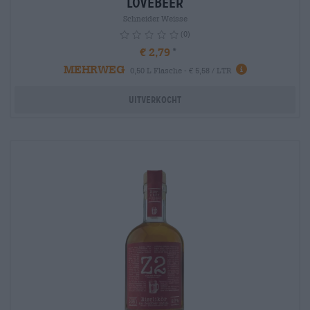
Lovebeer
Schneider Weisse
(0)
€ 2,79
MEHRWEG
info
0,50 L Flasche - € 5,58 / LTR
Uitverkocht