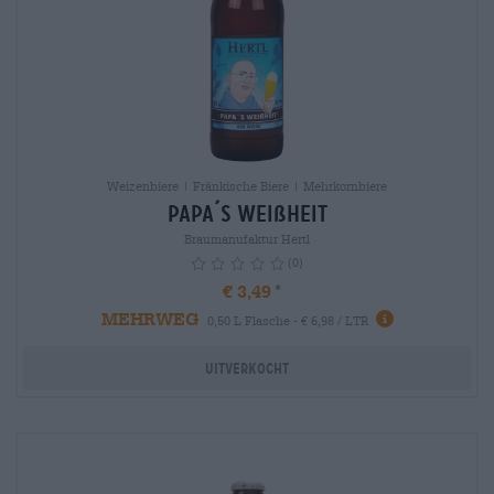
Weizenbiere | Fränkische Biere | Mehrkornbiere
Papa´s Weißheit
Braumanufaktur Hertl
(0)
€ 3,49
MEHRWEG
info
0,50 L Flasche - € 6,98 / LTR
Uitverkocht