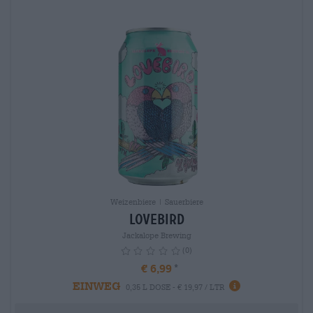
Weizenbiere | Sauerbiere
Lovebird
Jackalope Brewing
(0)
€ 6,99
EINWEG
info
0,35 L DOSE - € 19,97 / LTR