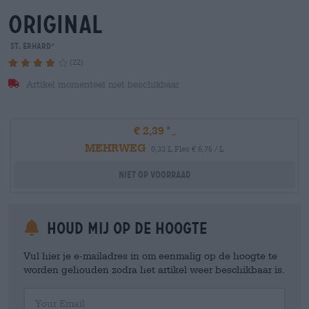
original
St. ERHARD
®
(22)
Artikel momenteel niet beschikbaar
€ 2,39
MEHRWEG
0,33 L Fles € 6,76 / L
Niet op voorraad
Houd mij op de hoogte
Vul hier je e-mailadres in om eenmalig op de hoogte te
worden gehouden zodra het artikel weer beschikbaar is.
Your Email