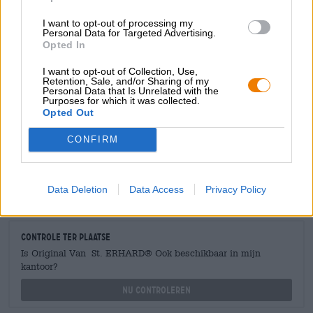
het virtuele bierseminarie:
I want to opt-out of processing my
Personal Data for Targeted Advertising.
Opted In
GRATIS BIERCONSULT
I want to opt-out of Collection, Use,
Retention, Sale, and/or Sharing of my
Heb je vragen over dit bier? Wij zijn er voor u.
Personal Data that Is Unrelated with the
shop@bierothek.de
Purposes for which it was collected.
Opted Out
CONFIRM
handelaren of restauranthouders
Du willst größere Mengen günstiger einkaufen?
grosshandel@bierothek.de
Data Deletion
Data Access
Privacy Policy
Controle ter plaatse
Is Original Van St. ERHARD® Ook beschikbaar in mijn
kantoor?
Nu controleren