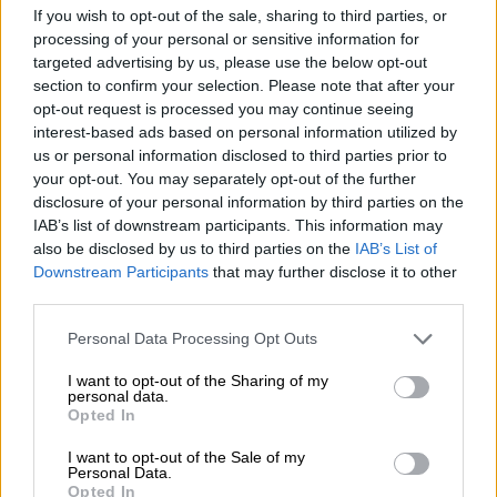
Het origineel. Te vaak wordt deze term alleen
If you wish to opt-out of the sale, sharing to third parties, or
geassocieerd met de oorsprong. Dat is waar, maar dat is
processing of your personal or sensitive information for
slechts de halve waarheid. Wat een origineel echt
targeted advertising by us, please use the below opt-out
onderscheidt, is het onderscheidende karakter ervan. De
section to confirm your selection. Please note that after your
St. ERHARD
Original heeft dat zeker.
®
opt-out request is processed you may continue seeing
Alleen al een blik op de transparante Steinie-fles maakt
interest-based ads based on personal information utilized by
duidelijk: het Frankische kelderbier is een werkelijk uniek
us or personal information disclosed to third parties prior to
stuk. Nog een voordeel: om de sterke amberachtige kleur
your opt-out. You may separately opt-out of the further
te zien, hoeft het kelderbier niet eens te worden
disclosure of your personal information by third parties on the
geschonken. Maar de inhoud is nog steeds belangrijker
IAB’s list of downstream participants. This information may
dan de bekroonde verpakking (Duitse Design Award
also be disclosed by us to third parties on the
IAB’s List of
2014). En ook hier komt de St. ERHARD
enigszins
®
Downstream Participants
that may further disclose it to other
atypisch over. Tijdens de reuktest worden hop- en
third parties.
moutaroma's duidelijk, die zich vervolgens ook in de
mond ontwikkelen. De nobele aroma's van geroosterde
Personal Data Processing Opt Outs
mout brengen de gereserveerde zoetheid over, terwijl de
aromatische hop een evenwichtige bittere toon
I want to opt-out of the Sharing of my
aankondigt. Over het geheel genomen is de St. Erhard
®
personal data.
Original een nogal gereserveerde drank - niet te sterk,
Opted In
niet te bitter, maar perfect voor warme zomerdagen in een
gezellige omgeving.
I want to opt-out of the Sale of my
Personal Data.
Opted In
Hier hebben we de St. ERHARD
Original getest tijdens
®