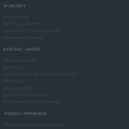
Wij helpen u
Bier seminars
Betalingsmethoden
Scheepvaart
/
Internationaal
Veelgestelde vragen
Bierothek
- Partner
®
Zakelijke klanten
Franchise
Opname in het Bierothek-assortiment
®
B2B en B2F
Accijnsplatform
Hopnet-dealer inloggen
E-commerce voor brouwerijen
Juridisch / Opmerkingen
Bescherming van minderjarigen