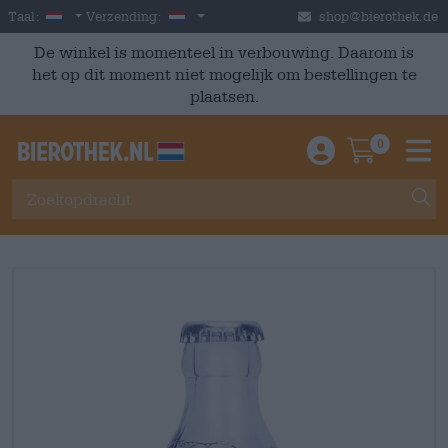
Skip to main content
Dutch
Nederland
Taal:
Verzending:
shop@bierothek.de
De winkel is momenteel in verbouwing. Daarom is
het op dit moment niet mogelijk om bestellingen te
plaatsen.
0
Einloggen / An
Warenkor
M