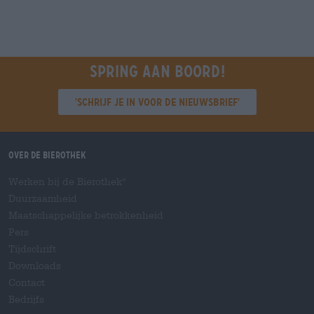
Spring aan boord!
'Schrijf je in voor de nieuwsbrief'
Over de Bierothek
Werken bij de Bierothek
®
Duurzaamheid
Maatschappelijke betrokkenheid
Pers
Tijdschrift
Downloads
Contact
Bedrijfs