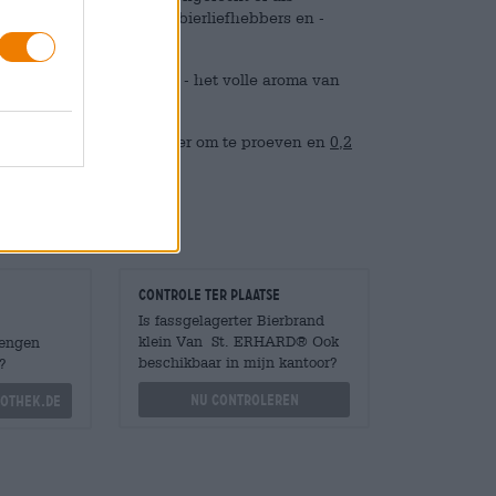
n geweldig cadeau voor bierliefhebbers en -
een bolvormig proefglas - het volle aroma van
n in twee maten: 0,04 liter om te proeven en
0,2
Controle ter plaatse
Is fassgelagerter Bierbrand
klein Van St. ERHARD® Ook
Mengen
beschikbaar in mijn kantoor?
?
Nu controleren
othek.de