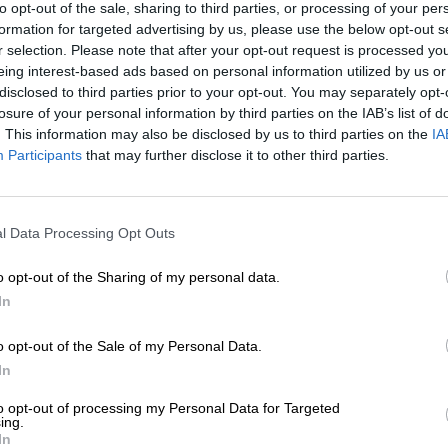
to opt-out of the sale, sharing to third parties, or processing of your per
formation for targeted advertising by us, please use the below opt-out s
* Prijzen zijn inclusief wettelijke BTW. Plus
Scheepvaart
r selection. Please note that after your opt-out request is processed y
* Prijzen zijn inclusief accijns
eing interest-based ads based on personal information utilized by us or
disclosed to third parties prior to your opt-out. You may separately opt-
losure of your personal information by third parties on the IAB’s list of
Omschrijving
Info
Beoordelingen
(5)
. This information may also be disclosed by us to third parties on the
IA
Participants
that may further disclose it to other third parties.
Er is een nieuw hoogtepunt in het zorgvuldig geselecte
ERHARD
: nadat de eerste generatie fijne sterke drank
®
nieuwe serie. De fijnproever heeft de keuze tussen een
l Data Processing Opt Outs
gerijpte bier.
o opt-out of the Sharing of my personal data.
Voor de op vat gerijpte versie van de fijne brandewijn 
In
afgevuld en rijpt daar in volle glorie. Opslag vindt plaa
whiskydistilleerderij Schliersee is gespecialiseerd in B
o opt-out of the Sale of my Personal Data.
voor het verfijnen van de bierbrandewijn. De houten vat
toets van whisky en het onmiskenbare aroma van het ho
In
moutige smaak van de bierbrandewijn.
to opt-out of processing my Personal Data for Targeted
ing.
De goede wijn van St. ERHARD
is de perfecte metgezel
®
In
geserveerd worden als aperitief aan het begin van de maa