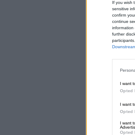
If you wish 
sensitive in
confirm you
continue se
information 
further disc
participants
Downstream 
Persona
I want t
Opted 
I want t
Opted 
I want 
Advertis
Opted 