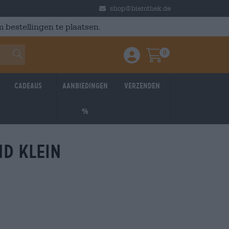
shop@bierothek.de
 bestellingen te plaatsen.
0
Einloggen / Anmelden
Warenkorb
Cadeaus
Aanbiedingen
Verzenden
%
nd klein