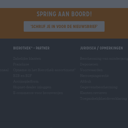
Spring aan boord!
'Schrijf je in voor de nieuwsbrief'
Bierothek
- Partner
Juridisch / Opmerkingen
®
Zakelijke klanten
Bescherming van minderjari
Franchise
Deponeren
ionaal
Opname in het Bierothek-assortiment
Voorwaarden
®
B2B en B2F
Herroepingsrecht
Accijnsplatform
Afdruk
Hopnet-dealer inloggen
Gegevensbescherming
E-commerce voor brouwerijen
Klanten-reviews
Toegankelijkheidsverklaring