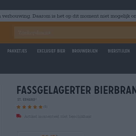
 verbouwing. Daarom is het op dit moment niet mogelijk om
Pakketjes
Exclusief Bier
Brouwerijen
Bierstijlen
fassgelagerter bierbra
St. ERHARD
®
(5)
Artikel momenteel niet beschikbaar