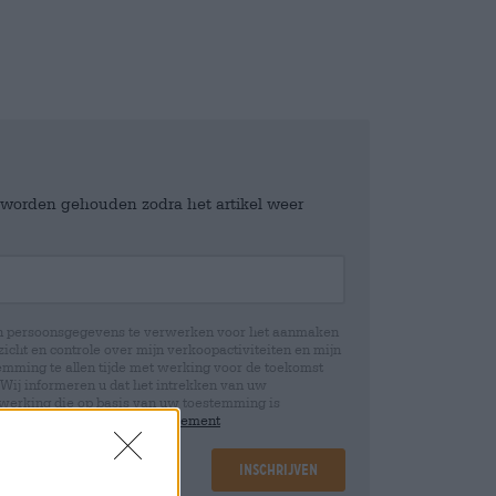
e worden gehouden zodra het artikel weer
jn persoonsgegevens te verwerken voor het aanmaken
icht en controle over mijn verkoopactiviteiten en mijn
emming te allen tijde met werking voor de toekomst
 Wij informeren u dat het intrekken van uw
rwerking die op basis van uw toestemming is
 u in onze
data protection statement
Inschrijven