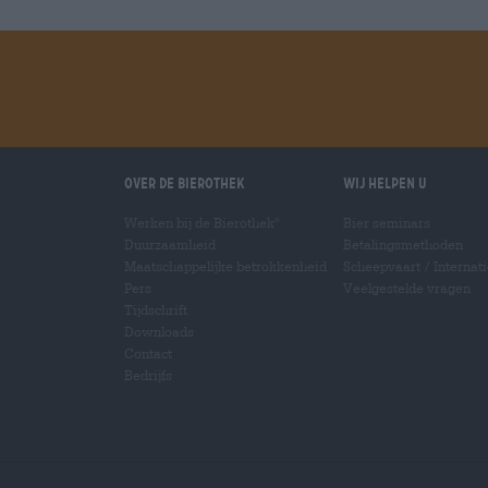
Over de Bierothek
Wij helpen u
Werken bij de Bierothek
Bier seminars
®
Duurzaamheid
Betalingsmethoden
Maatschappelijke betrokkenheid
Scheepvaart
/
Internat
Pers
Veelgestelde vragen
Tijdschrift
Downloads
Contact
Bedrijfs