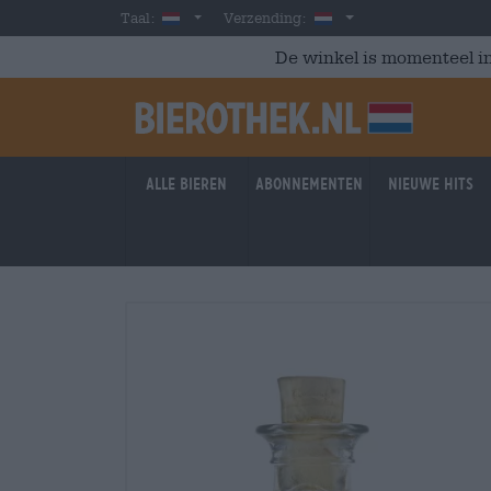
Skip to main content
Dutch
Nederland
Taal:
Verzending:
De winkel is momenteel in
Alle bieren
Abonnementen
Nieuwe hits