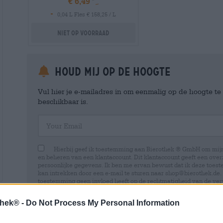
€ 6,49
-
0,04 L Fles € 158,25 / L
Niet op voorraad
Houd mij op de hoogte
Vul hier je e-mailadres in om eenmalig op de hoogte t
beschikbaar is.
Your Email
Hierbij geef ik toestemming aan Bierothek ® GmbH om mi
en beheren van een klantaccount. Dit klantaccount geeft een overz
persoonlijke gegevens. Ik ben me ervan bewust dat ik deze toest
kan intrekken door een e-mail te sturen naar shop@bierothek.de.
toestemming geen invloed heeft op de rechtmatigheid van de ve
uitgevoerd tot het moment van intrekking. Meer informatie vindt
thek® -
Do Not Process My Personal Information