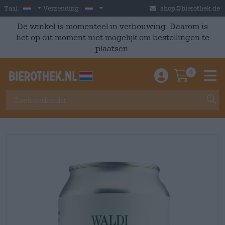
Skip to main content
Dutch
Nederland
Taal:
Verzending:
shop@bierothek.de
De winkel is momenteel in verbouwing. Daarom is
het op dit moment niet mogelijk om bestellingen te
plaatsen.
0
Einloggen / An
Warenkor
M