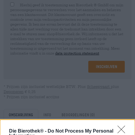
Hierbij geef ik toestemming aan Bierothek ® GmbH om mijn
persoonsgegevens te verwerken voor het aanmaken en beheren
van een klantaccount. Dit klantaccount geeft een overzicht en
controle over mijn verkoopactiviteiten en mijn persoonlijke
gegevens. Ik ben me ervan bewust dat ik deze toestemming te
allen tijde met werking voor de toekomst kan intrekken door een
e-mail te sturen naar shop@bierothek.de. Wij informeren u dat het
intrekken van uw toestemming geen invloed heeft op de
rechtmatigheid van de verwerking die op basis van uw
toestemming is uitgevoerd tot het moment van intrekking. Meer
informatie vindt u in onze
data protection statement
Inschrijven
* Prijzen zijn inclusief wettelijke BTW. Plus
Scheepvaart
plus
Deponeren
€ 0,25
* Prijzen zijn inclusief accijns
Omschrijving
Info
Beoordelingen
(0)
Die Bierothek® -
Do Not Process My Personal