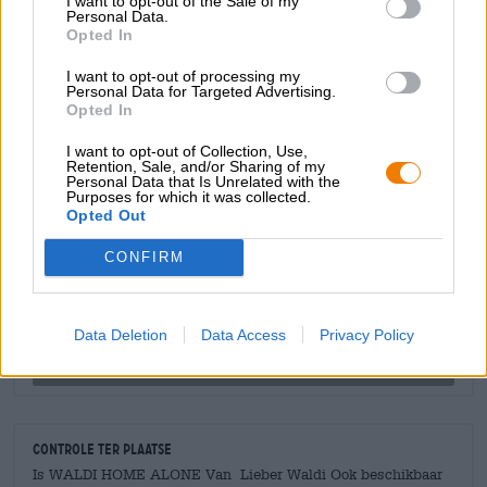
I want to opt-out of the Sale of my
Keulse brouwerij Lieber Waldi en smaakt met zijn
Personal Data.
Opted In
superfruitige karakter en heel veel hop heerlijk bij elke
film.
I want to opt-out of processing my
Personal Data for Targeted Advertising.
Opted In
I want to opt-out of Collection, Use,
Retention, Sale, and/or Sharing of my
Personal Data that Is Unrelated with the
GRATIS BIERCONSULT
Purposes for which it was collected.
Heb je vragen over dit bier? Wij zijn er voor u.
Opted Out
shop@bierothek.de
CONFIRM
handelaren of restauranthouders
Du willst größere Mengen günstiger einkaufen?
Data Deletion
Data Access
Privacy Policy
grosshandel@bierothek.de
Controle ter plaatse
Is WALDI HOME ALONE Van Lieber Waldi Ook beschikbaar