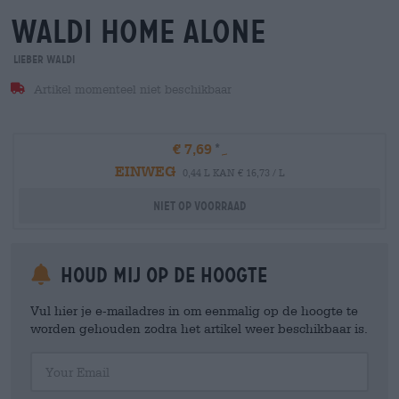
waldi home alone
Lieber Waldi
Artikel momenteel niet beschikbaar
€ 7,69
EINWEG
0,44 L KAN € 16,73 / L
Niet op voorraad
Houd mij op de hoogte
Vul hier je e-mailadres in om eenmalig op de hoogte te
worden gehouden zodra het artikel weer beschikbaar is.
Your Email