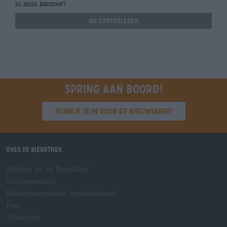
in mijn kantoor?
Nu controleren
Spring aan boord!
'Schrijf je in voor de nieuwsbrief'
Over de Bierothek
Werken bij de Bierothek
®
Duurzaamheid
Maatschappelijke betrokkenheid
Pers
Tijdschrift