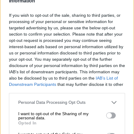
Information
Op een mooie dag vlak voor Kerstmis zat Waldi de teckel
met de bende van de brouwerij een koud biertje te
drinken. Naarmate het alcoholpeil steeg, werd de
If you wish to opt-out of the sale, sharing to third parties, or
stemming steeds verhitter en kreeg Waldi ruzie met zijn
processing of your personal or sensitive information for
broer. Er vond een enorme crash plaats en de teckel trok
targeted advertising by us, please use the below opt-out
zich beledigd terug in de brouwerij. Omdat er ’s nachts
section to confirm your selection. Please note that after your
een stroomstoring was, ging de wekker de volgende
opt-out request is processed you may continue seeing
ochtend niet af. Het personeel wilde samen op reis en
interest-based ads based on personal information utilized by
heeft zich gezamenlijk verslapen. Het team vertrok met
us or personal information disclosed to third parties prior to
grote haast naar het vliegveld en pas op de plaats van
your opt-out. You may separately opt-out of the further
bestemming beseften ze dat Waldi thuis in alle drukte
disclosure of your personal information by third parties on the
vergeten was. Maar het werd nog erger: bierdorstige
IAB’s list of downstream participants. This information may
boeven wilden inbreken in de brouwerij om gratis bier te
also be disclosed by us to third parties on the
IAB’s List of
krijgen terwijl de brouwers weg waren. Maar ze hadden
Downstream Participants
that may further disclose it to other
niet op Waldi gerekend, die het waardevolle gerstensap
third parties.
niet zonder slag of stoot wilde afstaan en dapper de
brouwerij verdedigde.
Personal Data Processing Opt Outs
Als dit verhaal je heel bekend in de oren klinkt, weet dan
I want to opt-out of the Sharing of my
dat het niet een van Waldi’s avonturen is, maar eerder
personal data.
zijn favoriete film. Hij kijkt er elk jaar tijdens de advent
Opted In
naar en drinkt er een biertje bij. De bijpassende Double
West Coast IPA heet Waldi Home Alone, komt van de