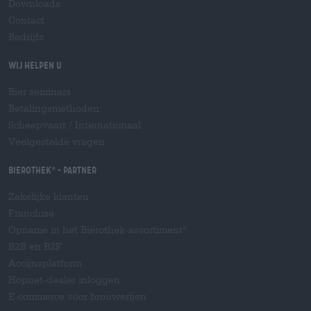
Downloads
Contact
Bedrijfs
Wij helpen u
Bier seminars
Betalingsmethoden
Scheepvaart
/
Internationaal
Veelgestelde vragen
Bierothek
- Partner
®
Zakelijke klanten
Franchise
Opname in het Bierothek-assortiment
®
B2B en B2F
Accijnsplatform
Hopnet-dealer inloggen
E-commerce voor brouwerijen