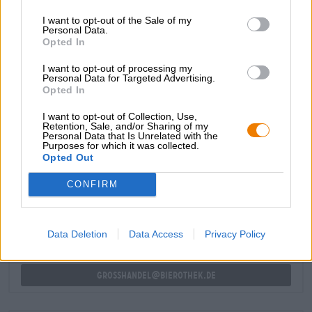
een sappige dubbele IPA gebrouwen met drie soorten
I want to opt-out of the Sale of my
granen en drie soorten hop. Gerst- en tarwemout en een
Personal Data.
handvol haver geven het bier zijn fluweelzachte textuur,
Opted In
terwijl de hop Nugget T90, Columbus BBC en Chinook
BBC bijdragen aan een tropische fruitigheid en een
I want to opt-out of processing my
krachtige bitterheid.
Personal Data for Targeted Advertising.
Opted In
I want to opt-out of Collection, Use,
Retention, Sale, and/or Sharing of my
Personal Data that Is Unrelated with the
Purposes for which it was collected.
Opted Out
GRATIS BIERCONSULT
Heb je vragen over dit bier? Wij zijn er voor u.
CONFIRM
shop@bierothek.de
Data Deletion
Data Access
Privacy Policy
handelaren of restauranthouders
Du willst größere Mengen günstiger einkaufen?
grosshandel@bierothek.de