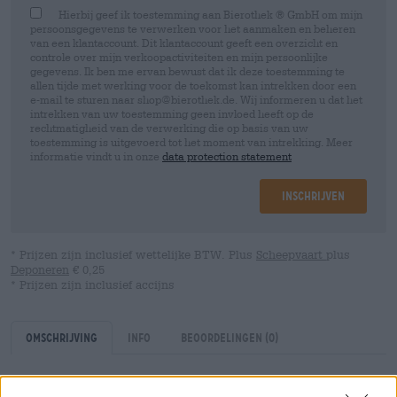
Hierbij geef ik toestemming aan Bierothek ® GmbH om mijn
persoonsgegevens te verwerken voor het aanmaken en beheren
van een klantaccount. Dit klantaccount geeft een overzicht en
controle over mijn verkoopactiviteiten en mijn persoonlijke
gegevens. Ik ben me ervan bewust dat ik deze toestemming te
allen tijde met werking voor de toekomst kan intrekken door een
e-mail te sturen naar shop@bierothek.de. Wij informeren u dat het
intrekken van uw toestemming geen invloed heeft op de
rechtmatigheid van de verwerking die op basis van uw
toestemming is uitgevoerd tot het moment van intrekking. Meer
informatie vindt u in onze
data protection statement
Inschrijven
* Prijzen zijn inclusief wettelijke BTW. Plus
Scheepvaart
plus
Deponeren
€ 0,25
* Prijzen zijn inclusief accijns
Omschrijving
Info
Beoordelingen
(0)