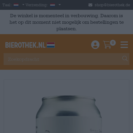
Skip to main content
Dutch
Nederland
Taal:
Verzending:
shop@bierothek.de
De winkel is momenteel in verbouwing. Daarom is
het op dit moment niet mogelijk om bestellingen te
plaatsen.
0
Einloggen / An
Warenkor
M