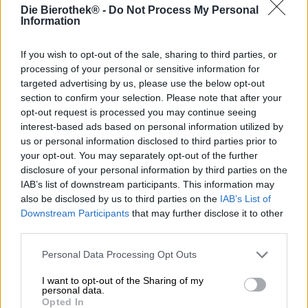
Kunstenaar Wilhelm Schlote kijkt terug op een
Die Bierothek® -
Do Not Process My Personal
veelbewogen leven: Na zijn middelbare schoolopleiding
Information
studeerde en doceerde hij kunst, verhuisde vervolgens
naar Parijs, exposeerde in bekende musea, publiceerde
If you wish to opt-out of the sale, sharing to third parties, or
talloze kinderboeken, werkte als illustrator,
processing of your personal or sensitive information for
posterkunstenaar en cartoonist, was vele malen
targeted advertising by us, please use the below opt-out
gepubliceerd en bekroond met gerenommeerde prijzen en
section to confirm your selection. Please note that after your
uiteindelijk in Keulen beland. Op een dag ontmoette hij
opt-out request is processed you may continue seeing
tijdens een van zijn wandelingen door zijn Veedel Sülz de
interest-based ads based on personal information utilized by
teckel Waldi. Waldi is de mascotte van de Sülzer-
us or personal information disclosed to third parties prior to
brouwerij Lieber Waldi en heeft de kunstenaar
rechtstreeks naar de bron van goed bier geleid.
your opt-out. You may separately opt-out of the further
disclosure of your personal information by third parties on the
Schlote staat bekend om zijn abstracte stijl en noemt zijn
IAB’s list of downstream participants. This information may
tekeningen liefkozend “Krickelkrakel”. Ondanks zijn
also be disclosed by us to third parties on the
IAB’s List of
goede opleiding en lange en succesvolle carrière, staat hij
Downstream Participants
that may further disclose it to other
niet boven het gebruik van eenvoudige stokfiguren en
third parties.
werkt hij graag met waskrijtjes. Als onderdeel van een
samenwerking met Lieber Waldi ontwierp hij vier
Personal Data Processing Opt Outs
verschillende labels waarop Waldi de teckel op
verschillende locaties geniet van bier.
I want to opt-out of the Sharing of my
personal data.
Achter de ingenieuze ontwerpen schuilt Colourful Waldi,
Opted In