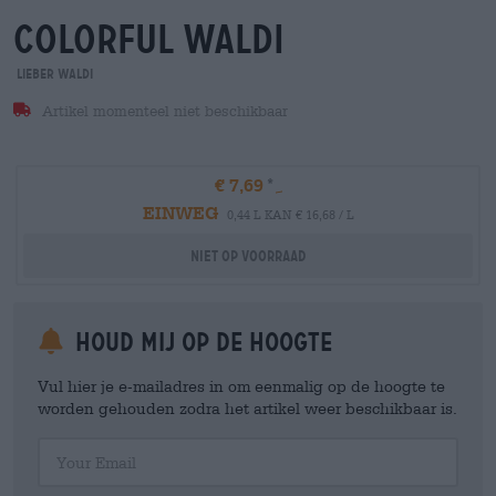
colorful waldi
Lieber Waldi
Artikel momenteel niet beschikbaar
€ 7,69
EINWEG
0,44 L KAN € 16,68 / L
Niet op voorraad
Houd mij op de hoogte
Vul hier je e-mailadres in om eenmalig op de hoogte te
worden gehouden zodra het artikel weer beschikbaar is.
Your Email