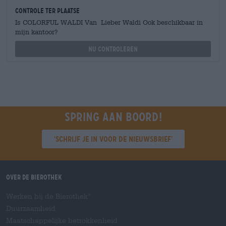
Controle ter plaatse
Is COLORFUL WALDI Van Lieber Waldi Ook beschikbaar in
mijn kantoor?
Nu controleren
Spring aan boord!
'Schrijf je in voor de nieuwsbrief'
Over de Bierothek
Werken bij de Bierothek
®
Duurzaamheid
Maatschappelijke betrokkenheid