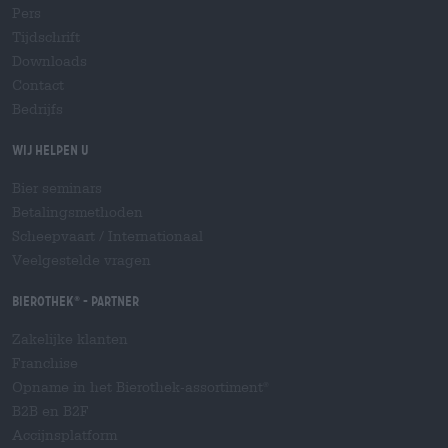
Pers
Tijdschrift
Downloads
Contact
Bedrijfs
Wij helpen u
Bier seminars
Betalingsmethoden
Scheepvaart
/
Internationaal
Veelgestelde vragen
Bierothek
- Partner
®
Zakelijke klanten
Franchise
Opname in het Bierothek-assortiment
®
B2B en B2F
Accijnsplatform