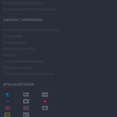
Hopnet-dealer inloggen
E-commerce voor brouwerijen
Juridisch / Opmerkingen
Bescherming van minderjarigen
Deponeren
Voorwaarden
Herroepingsrecht
Afdruk
Gegevensbescherming
Klanten-reviews
Toegankelijkheidsverklaring
Betalingsmethoden