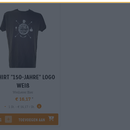
hirt "150-Jahre" Logo
weiß
Weiherer Bier
€ 16,17
-
1 St. - € 16,17 / St.
Toevoegen aan
rease quantity
increase quantity