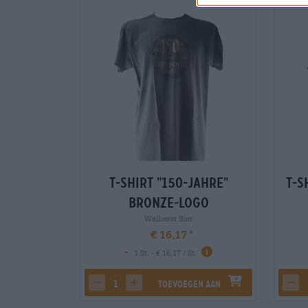
T-Shirt "150-Jahre"
T-S
Bronze-Logo
Weiherer Bier
€ 16,17
-
1 St. - € 16,17 / St.
Toevoegen aan
decrease quantity
increase quantity
dec