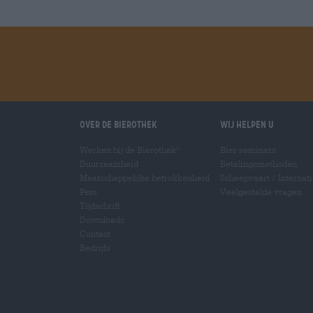
winkelwagen
Over de Bierothek
Wij helpen u
Werken bij de Bierothek
Bier seminars
®
Duurzaamheid
Betalingsmethoden
Maatschappelijke betrokkenheid
Scheepvaart
/
Internat
Pers
Veelgestelde vragen
Tijdschrift
Downloads
Contact
Bedrijfs