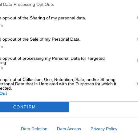
l Data Processing Opt Outs
mout vormt een zachte basis die verrukt met karamel- en
mond met fruit, mout en kruiden. Een fijne bitterheid r
bitter en mooi kruidig tegelijk. De delicate tong proeft 
o opt-out of the Sharing of my personal data.
In
De Weiherer Weizenbock is een uitzonderlijke Weizenbo
smaaknuances.
o opt-out of the Sale of my Personal Data.
In
to opt-out of processing my Personal Data for Targeted
GRATIS BIERCONSULT
handelaren of
ing.
restauranthouders
Heb je vragen over dit bier?
In
Wij zijn er voor u.
Du willst größere 
shop@bierothek.de
günstiger einkaufen
o opt-out of Collection, Use, Retention, Sale, and/or Sharing
ersonal Data that Is Unrelated with the Purposes for which it
lected.
grosshandel@bier
Out
CONFIRM
Data Deletion
Data Access
Privacy Policy