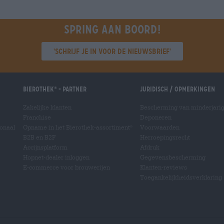
winkelwagen
Spring aan boord!
'Schrijf je in voor de nieuwsbrief'
Bierothek
- Partner
Juridisch / Opmerkingen
®
Zakelijke klanten
Bescherming van minderjari
Franchise
Deponeren
ionaal
Opname in het Bierothek-assortiment
Voorwaarden
®
B2B en B2F
Herroepingsrecht
Accijnsplatform
Afdruk
Hopnet-dealer inloggen
Gegevensbescherming
E-commerce voor brouwerijen
Klanten-reviews
Toegankelijkheidsverklaring