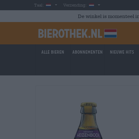
Skip to main content
Dutch
Nederland
Taal:
Verzending:
De winkel is momenteel in
Alle bieren
Abonnementen
Nieuwe hits