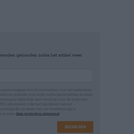
e worden gehouden zodra het artikel weer
jn persoonsgegevens te verwerken voor het aanmaken
icht en controle over mijn verkoopactiviteiten en mijn
emming te allen tijde met werking voor de toekomst
 Wij informeren u dat het intrekken van uw
rwerking die op basis van uw toestemming is
 u in onze
data protection statement
Inschrijven