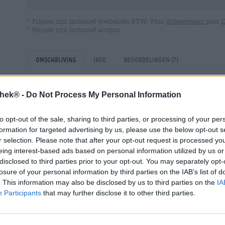
* Prijzen zijn inclusief wettelijke BTW. Plus
Scheepvaart
plus
* Prijzen zijn inclusief accijns
Omschrijving
Info
Beoordelingen
(7)
thek® -
Do Not Process My Personal Information
Prachtige Weiherer Weizenbock.
Als onderdeel van hun speciale brouwsel heeft brouwer
to opt-out of the sale, sharing to third parties, or processing of your per
gecreëerd, die zich dankzij zijn complexiteit en meerl
formation for targeted advertising by us, please use the below opt-out s
conventionele Weizenbock. Vijf verschillende, met de 
r selection. Please note that after your opt-out request is processed y
Hallertauer Gold, Mandarina Bavaria, Polaris, spalter Se
eing interest-based ads based on personal information utilized by us or
en een overtuigende smaak.
disclosed to third parties prior to your opt-out. You may separately opt-
losure of your personal information by third parties on the IAB’s list of
De Weizenbock vloeit in een sterke, kastanjebruine amb
licht getint, romig schuim. Een foto van een tarwe. Een 
. This information may also be disclosed by us to third parties on the
IA
sinaasappel en pittige citroen stijgt op van de beige p
Participants
that may further disclose it to other third parties.
vleugje karamelmout en een kruidige gisttoon tot een ve
een volmondig bier met een elegante body en een verra
banaan is zeker aanwezig, maar wordt aangevuld met ee