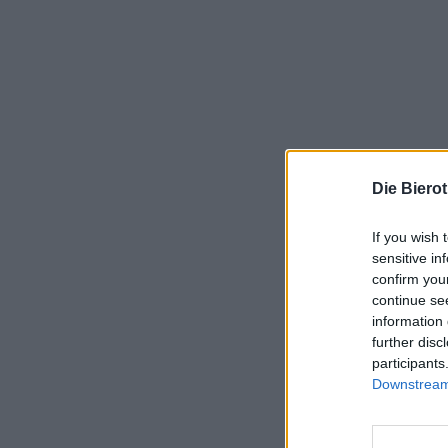
Die Biero
If you wish 
sensitive in
confirm you
continue se
information 
further disc
participants
Downstream 