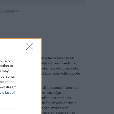
Deponeren
€ 0,08
ij Kundmüller een fantastische Weizenbock
sonal or
aagse smaaknuances duidelijk onderscheidt van
ection to
hand geplukte speciaalmouten en de hopsoorten
ou may
lect en Cascade geven het bier een volle diepte
 personal
out of the
 downstream
ertoon in het glas en wordt bekroond door een
fijne geur van rijpe banaan, sappige
B’s List of
luisjes naar de neus en combineert met een
rleidelijk mengsel. De initiële smaak onthult
ssende frisheid. De klassieke smaak van
n tropisch vleugje nectarine en ananas. De