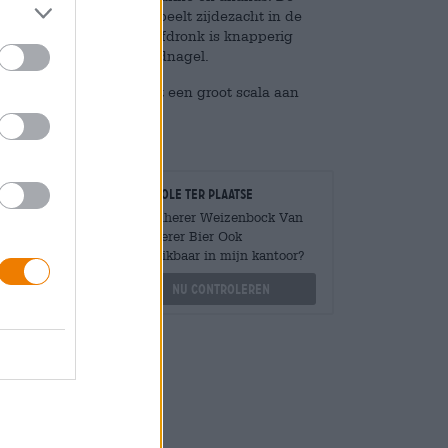
 graantonen. Het bier speelt zijdezacht in de
ondt de aromaten af. De afdronk is knapperig
gist, nootmuskaat en kruidnagel.
ck die indruk maakt met een groot scala aan
Controle ter plaatse
Is Weiherer Weizenbock Van
Weiherer Bier Ook
Mengen
beschikbaar in mijn kantoor?
?
Nu controleren
othek.de