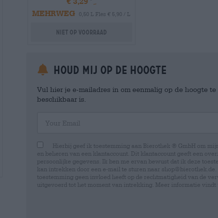
€ 3,29
MEHRWEG
0,50 L Fles € 5,90 / L
Niet op voorraad
Houd mij op de hoogte
Vul hier je e-mailadres in om eenmalig op de hoogte t
beschikbaar is.
Your Email
Hierbij geef ik toestemming aan Bierothek ® GmbH om mi
en beheren van een klantaccount. Dit klantaccount geeft een overz
persoonlijke gegevens. Ik ben me ervan bewust dat ik deze toest
kan intrekken door een e-mail te sturen naar shop@bierothek.de.
toestemming geen invloed heeft op de rechtmatigheid van de ve
uitgevoerd tot het moment van intrekking. Meer informatie vindt