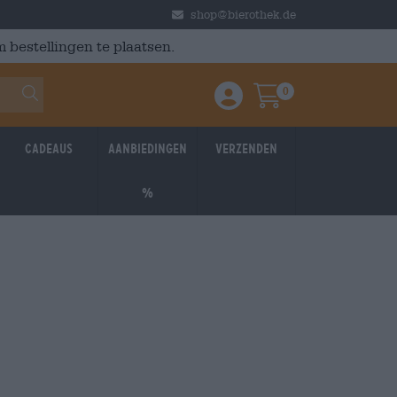
shop@bierothek.de
 bestellingen te plaatsen.
0
Einloggen / Anmelden
Warenkorb
Cadeaus
Aanbiedingen
Verzenden
%