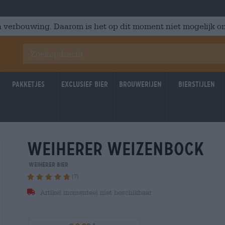
 verbouwing. Daarom is het op dit moment niet mogelijk om
Pakketjes
Exclusief Bier
Brouwerijen
Bierstijlen
weiherer weizenbock
Weiherer Bier
(7)
Artikel momenteel niet beschikbaar