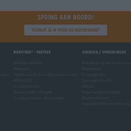
winkelwagen
Spring aan boord!
'Schrijf je in voor de nieuwsbrief'
Bierothek
- Partner
Juridisch / Opmerkingen
®
Zakelijke klanten
Bescherming van minderjari
Franchise
Deponeren
ionaal
Opname in het Bierothek-assortiment
Voorwaarden
®
B2B en B2F
Herroepingsrecht
Accijnsplatform
Afdruk
Hopnet-dealer inloggen
Gegevensbescherming
E-commerce voor brouwerijen
Klanten-reviews
Toegankelijkheidsverklaring