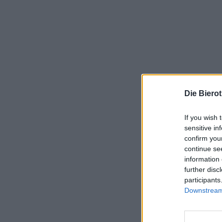
Die Biero
If you wish 
sensitive in
confirm you
continue se
information 
further disc
participants
Downstream 