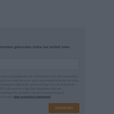
e worden gehouden zodra het artikel weer
jn persoonsgegevens te verwerken voor het aanmaken
icht en controle over mijn verkoopactiviteiten en mijn
emming te allen tijde met werking voor de toekomst
 Wij informeren u dat het intrekken van uw
rwerking die op basis van uw toestemming is
 u in onze
data protection statement
Inschrijven