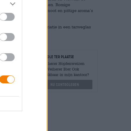
anceerde hop- en mouttonen. Romige
t een verfrissende fruitnoot en pittige aroma’s
 aromaspel vakkundig af.
dereen die een beetje variatie in een tarweglas
Controle ter plaatse
Is Weiherer Hopfenweizen
Van Weiherer Bier Ook
Mengen
beschikbaar in mijn kantoor?
?
Nu controleren
othek.de