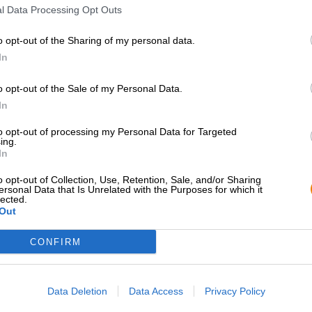
l Data Processing Opt Outs
tong en het gehemelte met een symfonie van uitgebal
bananenmix met kruidnagel, gist en honing, de hop voeg
van citrusfruit toe. Een fijne bitterheid rondt het zoete
o opt-out of the Sharing of my personal data.
In
Een uitstekend witbier en precies het juiste bier voor ie
wil!
o opt-out of the Sale of my Personal Data.
In
to opt-out of processing my Personal Data for Targeted
GRATIS BIERCONSULT
handelaren of
ing.
restauranthouders
Heb je vragen over dit bier?
In
Wij zijn er voor u.
Du willst größere 
shop@bierothek.de
günstiger einkaufen
o opt-out of Collection, Use, Retention, Sale, and/or Sharing
ersonal Data that Is Unrelated with the Purposes for which it
lected.
grosshandel@bier
Out
CONFIRM
Data Deletion
Data Access
Privacy Policy