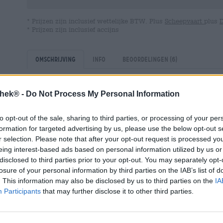
* Prijzen zijn inclusief wettelijke BTW. Plus
Scheepvaart
plus
* Prijzen zijn inclusief accijns
Omschrijving
Info
Beoordelingen
(6)
thek® -
Do Not Process My Personal Information
In een jaar waarin veel dingen heel slecht gingen, ben 
nieuws is bijvoorbeeld dat brouwerij Kundmüller met ha
Brouwerij van het Jaar 2020 is geworden.
to opt-out of the sale, sharing to third parties, or processing of your per
formation for targeted advertising by us, please use the below opt-out s
Deze overwinning voor de Frankische biercultuur vieren 
r selection. Please note that after your opt-out request is processed y
Kundmüller. De Weiherer Hopfenweizen is een echt hoo
eing interest-based ads based on personal information utilized by us or
indruk met een prachtig hopboeket dat de klassieke tar
disclosed to third parties prior to your opt-out. You may separately opt-
Franken wordt gebrouwen met vier soorten hop en koud 
losure of your personal information by third parties on the IAB’s list of
resultaat is een slank witbier met een pittig karakter e
. This information may also be disclosed by us to third parties on the
IA
De Weiherer Hopfenweizen vloeit in een gisttroebel amb
Participants
that may further disclose it to other third parties.
statige kroon van luchtig, sneeuwwit schuim. De klassi
en sterke gist wordt in de neus begeleid door verfriss
steenvruchten en sappige hop. De initiële smaak volgt d