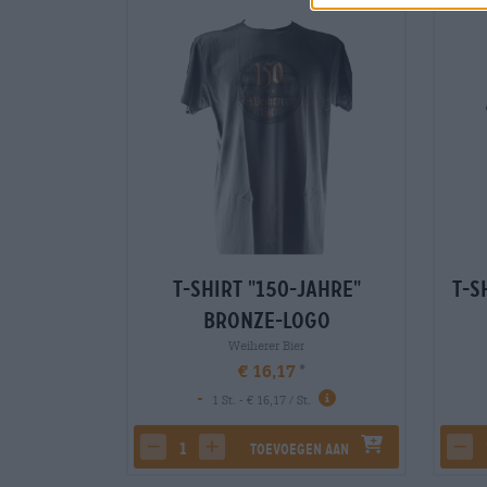
T-Shirt "150-Jahre"
T-S
Bronze-Logo
Weiherer Bier
€ 16,17
-
1 St. - € 16,17 / St.
Toevoegen aan
decrease quantity
increase quantity
dec