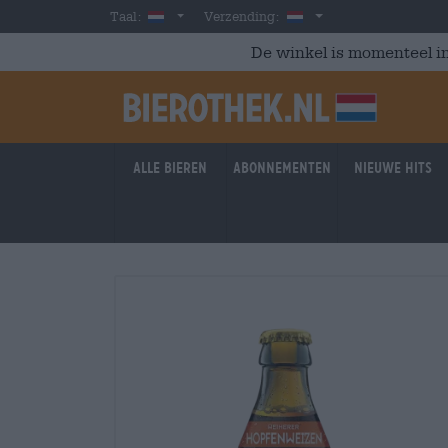
Skip to main content
Dutch
Nederland
Taal:
Verzending:
De winkel is momenteel in
Alle bieren
Abonnementen
Nieuwe hits