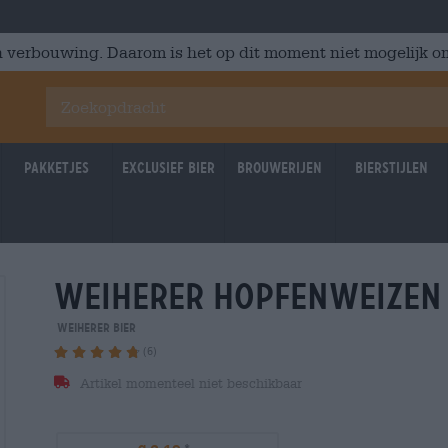
 verbouwing. Daarom is het op dit moment niet mogelijk om
Pakketjes
Exclusief Bier
Brouwerijen
Bierstijlen
weiherer hopfenweizen
Weiherer Bier
(6)
Artikel momenteel niet beschikbaar