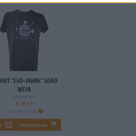
hirt "150-Jahre" Logo
weiß
Weiherer Bier
€ 16,17
-
1 St. - € 16,17 / St.
Toevoegen aan
rease quantity
increase quantity