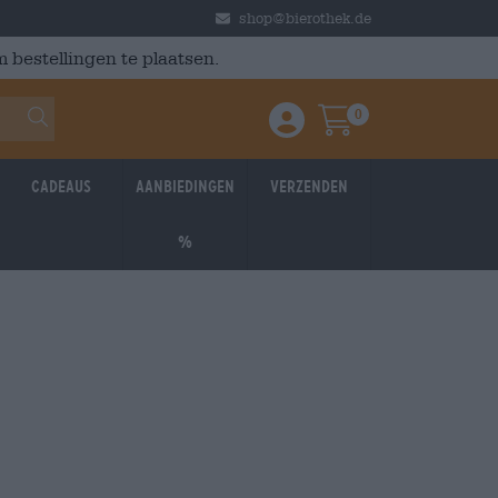
shop@bierothek.de
 bestellingen te plaatsen.
0
Einloggen / Anmelden
Warenkorb
Cadeaus
Aanbiedingen
Verzenden
%