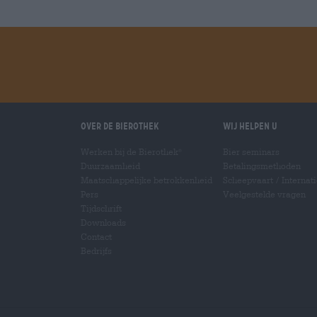
winkelwagen
Over de Bierothek
Wij helpen u
Werken bij de Bierothek
Bier seminars
®
Duurzaamheid
Betalingsmethoden
Maatschappelijke betrokkenheid
Scheepvaart
/
Internat
Pers
Veelgestelde vragen
Tijdschrift
Downloads
Contact
Bedrijfs