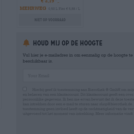
€ 3,19
MEHRWEG
0,50 L Fles € 5,88 / L
Niet op voorraad
Houd mij op de hoogte
Vul hier je e-mailadres in om eenmalig op de hoogte t
beschikbaar is.
Your Email
Hierbij geef ik toestemming aan Bierothek ® GmbH om mi
en beheren van een klantaccount. Dit klantaccount geeft een overz
persoonlijke gegevens. Ik ben me ervan bewust dat ik deze toest
kan intrekken door een e-mail te sturen naar shop@bierothek.de.
toestemming geen invloed heeft op de rechtmatigheid van de ve
uitgevoerd tot het moment van intrekking. Meer informatie vindt