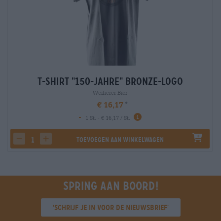
T-Shirt "150-Jahre" Bronze-Logo
Weiherer Bier
€ 16,17
-
1 St. - € 16,17 / St.
Toevoegen aan winkelwagen
decrease quantity
increase quantity
Spring aan boord!
'Schrijf je in voor de nieuwsbrief'