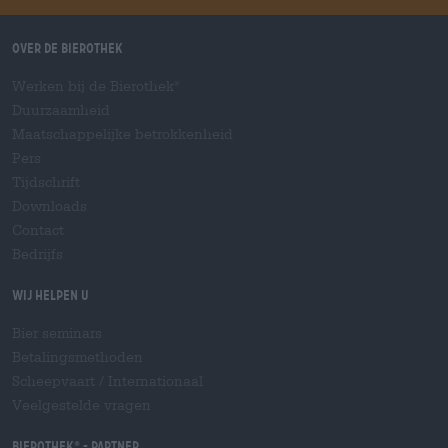
Over de Bierothek
Werken bij de Bierothek
®
Duurzaamheid
Maatschappelijke betrokkenheid
Pers
Tijdschrift
Downloads
Contact
Bedrijfs
Wij helpen u
Bier seminars
Betalingsmethoden
Scheepvaart
/
Internationaal
Veelgestelde vragen
Bierothek
- Partner
®