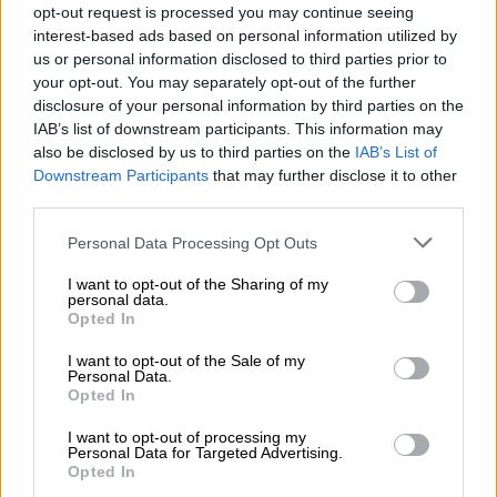
opt-out request is processed you may continue seeing
bier en geeft het aroma complexiteit en diepte, het vult
interest-based ads based on personal information utilized by
ook het profiel aan met prachtige houtachtige tonen,
subtiele hints van vanille en tonen van donkerrood, rijp
us or personal information disclosed to third parties prior to
fruit. De op vat gerijpte versie van Zapfenduster is een
your opt-out. You may separately opt-out of the further
mahoniekleurige schoonheid met krachtige geroosterde
disclosure of your personal information by third parties on the
aroma’s, tonen van geroosterde mout, karamel, in wijn
IAB’s list of downstream participants. This information may
gedrenkt eikenhout, warme kruiden en gekonfijt rood
also be disclosed by us to third parties on the
IAB’s List of
fruit.
Downstream Participants
that may further disclose it to other
third parties.
Vatenopslag is nooit een slecht idee, maar in dit geval
heeft het meer dan zijn vruchten afgeworpen!
Personal Data Processing Opt Outs
I want to opt-out of the Sharing of my
personal data.
Opted In
I want to opt-out of the Sale of my
GRATIS BIERCONSULT
Personal Data.
Heb je vragen over dit bier? Wij zijn er voor u.
Opted In
shop@bierothek.de
I want to opt-out of processing my
Personal Data for Targeted Advertising.
Opted In
handelaren of restauranthouders