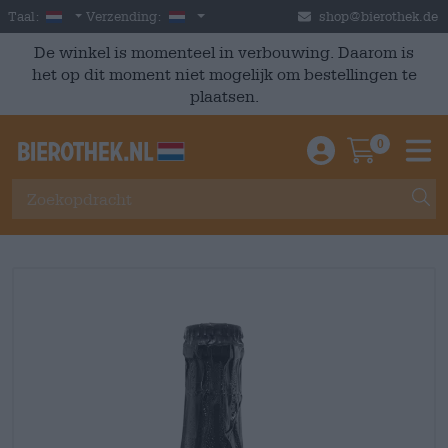
Skip to main content
Dutch
Nederland
Taal:
Verzending:
shop@bierothek.de
De winkel is momenteel in verbouwing. Daarom is
het op dit moment niet mogelijk om bestellingen te
plaatsen.
0
Einloggen / An
Warenkor
M