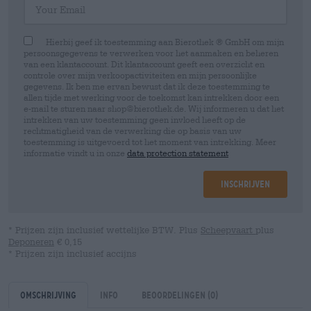
Hierbij geef ik toestemming aan Bierothek ® GmbH om mijn
persoonsgegevens te verwerken voor het aanmaken en beheren
van een klantaccount. Dit klantaccount geeft een overzicht en
controle over mijn verkoopactiviteiten en mijn persoonlijke
gegevens. Ik ben me ervan bewust dat ik deze toestemming te
allen tijde met werking voor de toekomst kan intrekken door een
e-mail te sturen naar shop@bierothek.de. Wij informeren u dat het
intrekken van uw toestemming geen invloed heeft op de
rechtmatigheid van de verwerking die op basis van uw
toestemming is uitgevoerd tot het moment van intrekking. Meer
informatie vindt u in onze
data protection statement
Inschrijven
* Prijzen zijn inclusief wettelijke BTW. Plus
Scheepvaart
plus
Deponeren
€ 0,15
* Prijzen zijn inclusief accijns
Omschrijving
Info
Beoordelingen
(0)