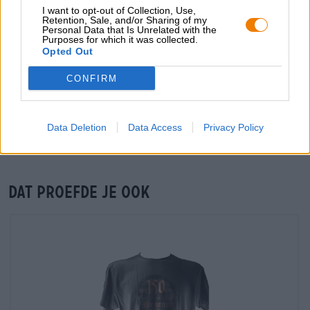
Du willst größere Mengen günstiger einkaufen?
I want to opt-out of Collection, Use,
Retention, Sale, and/or Sharing of my
Personal Data that Is Unrelated with the
grosshandel@bierothek.de
Purposes for which it was collected.
Opted Out
CONFIRM
Controle ter plaatse
Is Weiherer Zapfenduster holzfassgelagert Van Weiherer Bier
Ook beschikbaar in mijn kantoor?
Data Deletion
Data Access
Privacy Policy
Nu controleren
Dat proefde je ook