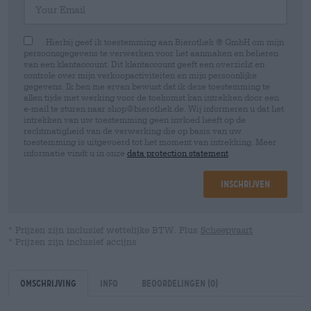
Hierbij geef ik toestemming aan Bierothek ® GmbH om mijn
persoonsgegevens te verwerken voor het aanmaken en beheren
van een klantaccount. Dit klantaccount geeft een overzicht en
controle over mijn verkoopactiviteiten en mijn persoonlijke
gegevens. Ik ben me ervan bewust dat ik deze toestemming te
allen tijde met werking voor de toekomst kan intrekken door een
e-mail te sturen naar shop@bierothek.de. Wij informeren u dat het
intrekken van uw toestemming geen invloed heeft op de
rechtmatigheid van de verwerking die op basis van uw
toestemming is uitgevoerd tot het moment van intrekking. Meer
informatie vindt u in onze
data protection statement
Inschrijven
* Prijzen zijn inclusief wettelijke BTW. Plus
Scheepvaart
* Prijzen zijn inclusief accijns
Omschrijving
Info
Beoordelingen
(0)