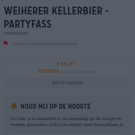
weiherer kellerbier -
partyfass
Weiherer Bier
Artikel momenteel niet beschikbaar
€ 25,29
EINWEG
5,00 L LOOP € 4,58 / L
Niet op voorraad
Houd mij op de hoogte
Vul hier je e-mailadres in om eenmalig op de hoogte te
worden gehouden zodra het artikel weer beschikbaar is.
Your Email