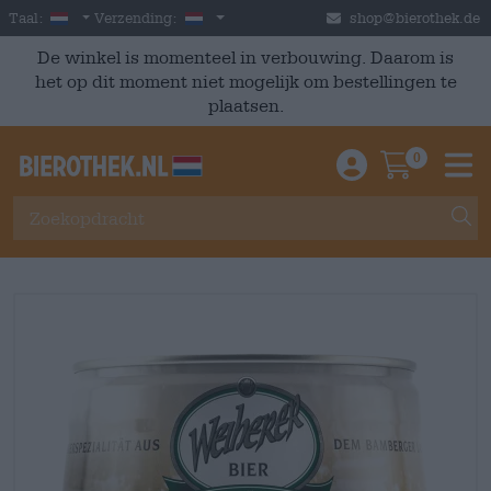
Skip to main content
Dutch
Nederland
Taal:
Verzending:
shop@bierothek.de
De winkel is momenteel in verbouwing. Daarom is
het op dit moment niet mogelijk om bestellingen te
plaatsen.
0
Einloggen / An
Warenkor
M