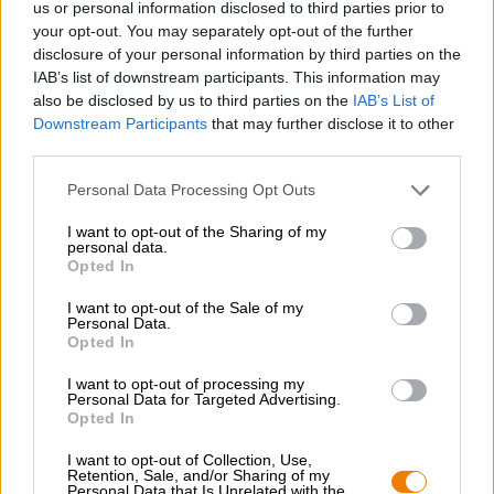
us or personal information disclosed to third parties prior to
De Frankische klassieker in troebel goud geuren en
your opt-out. You may separately opt-out of the further
smaken van aardse mout, sterke gist, ovenverse koekjes,
disclosure of your personal information by third parties on the
romige bloesemhoning, stomend hooi en pittige
IAB’s list of downstream participants. This information may
citrusvruchten, een fijne zuurheid en een vleugje
also be disclosed by us to third parties on the
IAB’s List of
bitterheid ronden het aromatische spel af. Met vijf liter
Downstream Participants
that may further disclose it to other
van het beste kelderbier zit je altijd goed!
third parties.
Personal Data Processing Opt Outs
I want to opt-out of the Sharing of my
personal data.
GRATIS BIERCONSULT
Opted In
Heb je vragen over dit bier? Wij zijn er voor u.
shop@bierothek.de
I want to opt-out of the Sale of my
Personal Data.
Opted In
handelaren of restauranthouders
I want to opt-out of processing my
Personal Data for Targeted Advertising.
Du willst größere Mengen günstiger einkaufen?
Opted In
grosshandel@bierothek.de
I want to opt-out of Collection, Use,
Retention, Sale, and/or Sharing of my
Personal Data that Is Unrelated with the