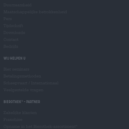
Duurzaamheid
Maatschappelijke betrokkenheid
Pers
Tijdschrift
Downloads
Contact
Bedrijfs
Wij helpen u
Bier seminars
Betalingsmethoden
Scheepvaart
/
Internationaal
Veelgestelde vragen
Bierothek
- Partner
®
Zakelijke klanten
Franchise
Opname in het Bierothek-assortiment
®