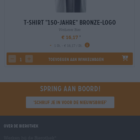
T-Shirt "150-Jahre" Bronze-Logo
Weiherer Bier
€ 16,17
-
1 St. - € 16,17 / St.
Toevoegen aan winkelwagen
decrease quantity
increase quantity
Spring aan boord!
'Schrijf je in voor de nieuwsbrief'
Over de Bierothek
Werken bij de Bierothek
®