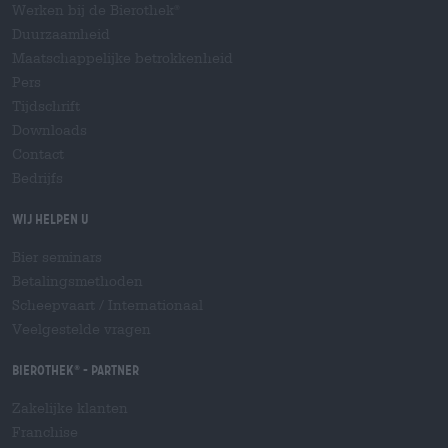
Werken bij de Bierothek
®
Duurzaamheid
Maatschappelijke betrokkenheid
Pers
Tijdschrift
Downloads
Contact
Bedrijfs
Wij helpen u
Bier seminars
Betalingsmethoden
Scheepvaart
/
Internationaal
Veelgestelde vragen
Bierothek
- Partner
®
Zakelijke klanten
Franchise