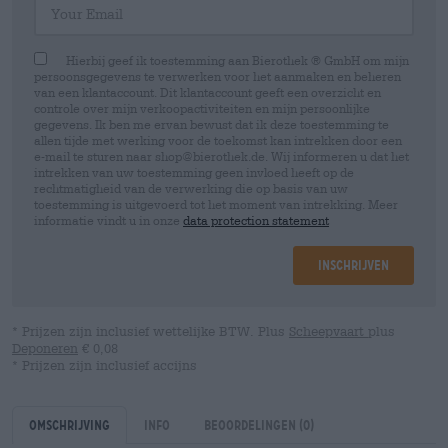
Hierbij geef ik toestemming aan Bierothek ® GmbH om mijn
persoonsgegevens te verwerken voor het aanmaken en beheren
van een klantaccount. Dit klantaccount geeft een overzicht en
controle over mijn verkoopactiviteiten en mijn persoonlijke
gegevens. Ik ben me ervan bewust dat ik deze toestemming te
allen tijde met werking voor de toekomst kan intrekken door een
e-mail te sturen naar shop@bierothek.de. Wij informeren u dat het
intrekken van uw toestemming geen invloed heeft op de
rechtmatigheid van de verwerking die op basis van uw
toestemming is uitgevoerd tot het moment van intrekking. Meer
informatie vindt u in onze
data protection statement
Inschrijven
* Prijzen zijn inclusief wettelijke BTW. Plus
Scheepvaart
plus
Deponeren
€ 0,08
* Prijzen zijn inclusief accijns
Omschrijving
Info
Beoordelingen
(0)