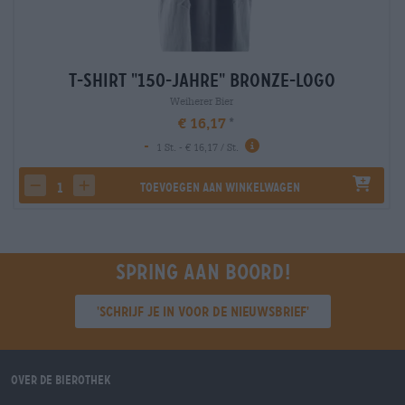
T-Shirt "150-Jahre" Bronze-Logo
Weiherer Bier
€ 16,17
-
1 St. - € 16,17 / St.
Toevoegen aan winkelwagen
decrease quantity
increase quantity
Spring aan boord!
'Schrijf je in voor de nieuwsbrief'
Over de Bierothek