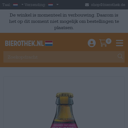
Skip to main content
Dutch
Nederland
Taal:
Verzending:
shop@bierothek.de
De winkel is momenteel in verbouwing. Daarom is
het op dit moment niet mogelijk om bestellingen te
plaatsen.
0
Einloggen / An
Warenkor
M