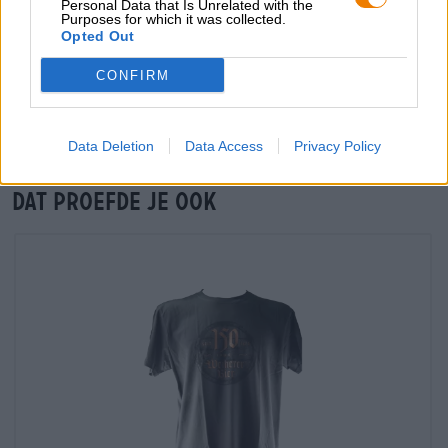
Personal Data that Is Unrelated with the
Purposes for which it was collected.
Opted Out
Controle ter plaatse
Is Weiherer Grischbeerla - Session IPA Van Weiherer Bier Ook
CONFIRM
beschikbaar in mijn kantoor?
Nu controleren
Data Deletion
Data Access
Privacy Policy
Dat proefde je ook