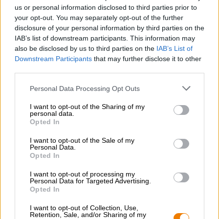
us or personal information disclosed to third parties prior to
zijn fruitige aroma en zorgen voor een harmonieuze
your opt-out. You may separately opt-out of the further
bitterheid. Sappige fruittonen, groene hints van hop en
de subtiele bitterheid maken de GrischBEERla de perfecte
disclosure of your personal information by third parties on the
verfrissing op warme dagen.
IAB’s list of downstream participants. This information may
also be disclosed by us to third parties on the
IAB’s List of
Dit bier is een echte traktatie, of je nu een echte Franken
Downstream Participants
that may further disclose it to other
bent of niet.
third parties.
Personal Data Processing Opt Outs
I want to opt-out of the Sharing of my
personal data.
Opted In
GRATIS BIERCONSULT
Heb je vragen over dit bier? Wij zijn er voor u.
I want to opt-out of the Sale of my
shop@bierothek.de
Personal Data.
Opted In
I want to opt-out of processing my
handelaren of restauranthouders
Personal Data for Targeted Advertising.
Du willst größere Mengen günstiger einkaufen?
Opted In
grosshandel@bierothek.de
I want to opt-out of Collection, Use,
Retention, Sale, and/or Sharing of my