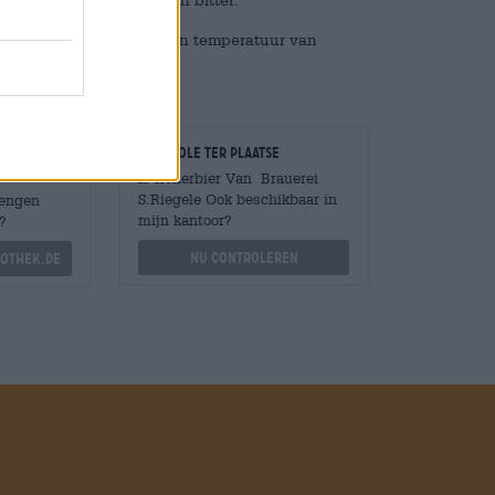
smaakt het lekkerst bij een temperatuur van
Controle ter plaatse
Is Kellerbier Van Brauerei
S.Riegele Ook beschikbaar in
Mengen
mijn kantoor?
?
Nu controleren
othek.de