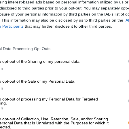
eing interest-based ads based on personal information utilized by us or
disclosed to third parties prior to your opt-out. You may separately opt-
* Prijzen zijn inclusief wettelijke BTW. Plus
Scheepvaart
plus
losure of your personal information by third parties on the IAB’s list of
* Prijzen zijn inclusief accijns
. This information may also be disclosed by us to third parties on the
IA
Participants
that may further disclose it to other third parties.
Omschrijving
Info
Beoordelingen
(1)
l Data Processing Opt Outs
Het kelderbier is een echte klassieker in het ruime ass
volle bier wordt rechtstreeks uit de vaten in de gisting
o opt-out of the Sharing of my personal data.
indruk met zijn nuchtere karakter en heerlijk fruitige fri
In
speciale biergist zorgt voor gisting en frisheid in het bi
soorten Jura-mout het bier zijn heerlijke smaak.
o opt-out of the Sale of my Personal Data.
In
Riegele's Kellerbier presenteert zich in het glas in een 
kroon van luchtig schuim op de kop. Uit de schuimige pra
to opt-out of processing my Personal Data for Targeted
abrikozen, sappige perziken en pruimen op, die in com
ing.
een verleidelijk mengsel in de neus vormen. De initiële
In
fluweelzacht mondgevoel en een geweldige harmonie v
van geroosterde granen ovenvers brood en een vleugje s
o opt-out of Collection, Use, Retention, Sale, and/or Sharing
lichtvoetige fruitigheid die doet denken aan appels, 
ersonal Data that Is Unrelated with the Purposes for which it
lected.
zachte bittere ondertoon maakt het aromaspel compleet. 