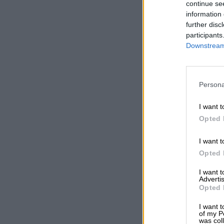
continue se
information 
further disc
participants
Downstream 
Persona
I want t
Opted 
I want t
Opted 
I want 
Advertis
Opted 
I want t
of my P
was col