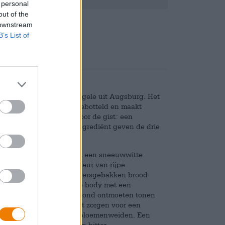
 personal
out of the
Deponeren
€ 0,08
 downstream
B’s List of
ortiment van brouwerij Riegele uit Augsburg. Het
kelder van de brouwerij gebotteld en maakt
sheid. Dat laatste komt door de gist: een
er. Naast dit bijzondere ingrediënt geven de drie
rijk kastanjebruin en heeft een sneeuwwitte
cht stijgt een fruitige geur van rijpe
binatie met de geur van versgebakken brood
 smaak onthult een sterke body met een
an hop en mout. In de mond ontmoeten tonen
uikerriet. De hop en gist zorgen voor een
steenvruchten en zomerse bloemenweiden. Een
De afdronk is bloemig en bitter.