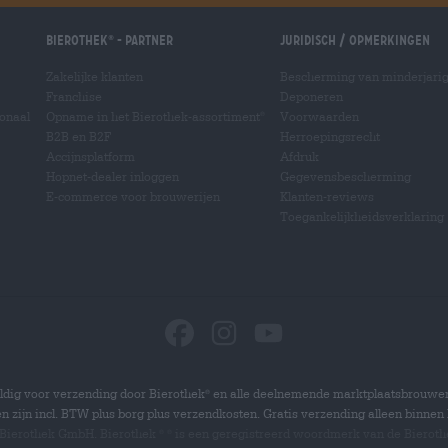
Bierothek
- Partner
Juridisch / Opmerkingen
®
Zakelijke klanten
Bescherming van minderjari
Franchise
Deponeren
ionaal
Opname in het Bierothek-assortiment
Voorwaarden
®
B2B en B2F
Herroepingsrecht
Accijnsplatform
Afdruk
Hopnet-dealer inloggen
Gegevensbescherming
E-commerce voor brouwerijen
Klanten-reviews
Toegankelijkheidsverklaring
dig voor verzending door Bierothek
en alle deelnemende marktplaatsbrouwer
®
zen zijn incl. BTW plus borg plus verzendkosten. Gratis verzending alleen binnen 
 Bierothek GmbH. Bierothek
is een geregistreerd woordmerk van de Bierot
®
®