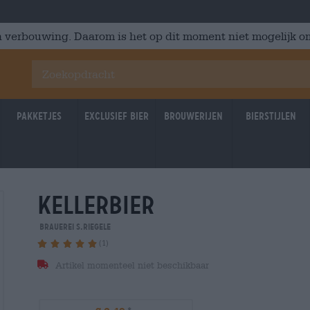
 verbouwing. Daarom is het op dit moment niet mogelijk om
Pakketjes
Exclusief Bier
Brouwerijen
Bierstijlen
kellerbier
Brauerei S.Riegele
(1)
Artikel momenteel niet beschikbaar