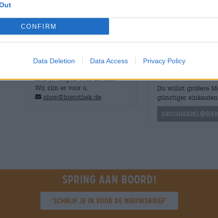
Out
Het ongefilterde bier is met 5,0% heerlijk drinkbaar en 
CONFIRM
ongeveer 8 graden. Succes!
Data Deletion
Data Access
Privacy Policy
GRATIS BIERCONSULT
handelaren of
restauranthouders
Heb je vragen over dit bier?
Wij zijn er voor u.
Du willst größere 
shop@bierothek.de
günstiger einkaufen
grosshandel@bier
Spring aan boord!
'Schrijf je in voor de nieuwsbrief'