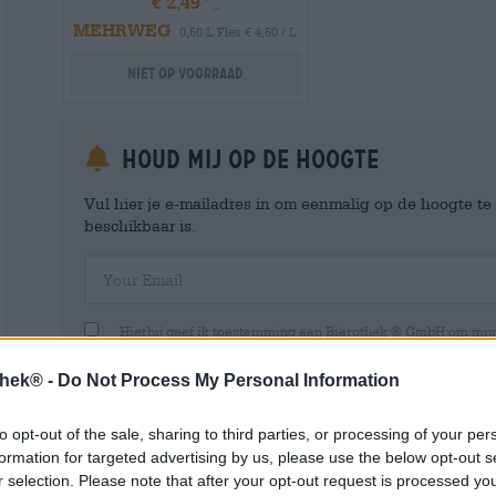
€ 2,49
MEHRWEG
0,50 L Fles € 4,50 / L
Niet op voorraad
Houd mij op de hoogte
Vul hier je e-mailadres in om eenmalig op de hoogte t
beschikbaar is.
Your Email
Hierbij geef ik toestemming aan Bierothek ® GmbH om mi
en beheren van een klantaccount. Dit klantaccount geeft een overz
persoonlijke gegevens. Ik ben me ervan bewust dat ik deze toest
thek® -
Do Not Process My Personal Information
kan intrekken door een e-mail te sturen naar shop@bierothek.de.
toestemming geen invloed heeft op de rechtmatigheid van de ve
uitgevoerd tot het moment van intrekking. Meer informatie vindt
to opt-out of the sale, sharing to third parties, or processing of your per
formation for targeted advertising by us, please use the below opt-out s
r selection. Please note that after your opt-out request is processed y