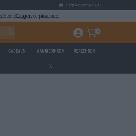
shop@bierothek.de
 bestellingen te plaatsen.
0
Einloggen / Anmelden
Warenkorb
Cadeaus
Aanbiedingen
Verzenden
%