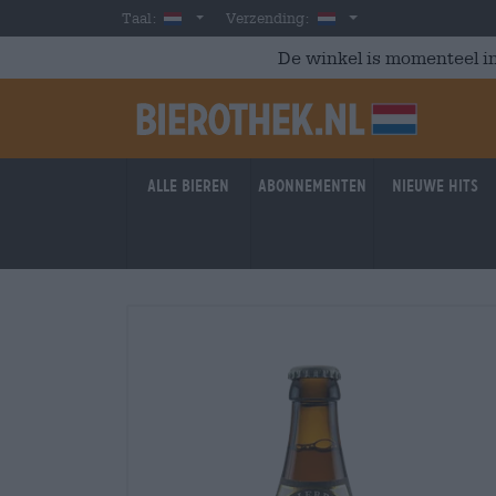
Skip to main content
Dutch
Nederland
Taal:
Verzending:
De winkel is momenteel in
Alle bieren
Abonnementen
Nieuwe hits