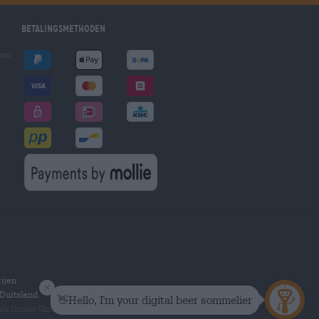
Betalingsmethoden
gen
ijen
Duitsland.
hek Group GmbH.
Alle rechten voorbehouden.