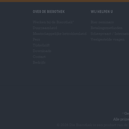
Over de Bierothek
Wij helpen u
Werken bij de Bierothek
Bier seminars
®
Duurzaamheid
Betalingsmethoden
Maatschappelijke betrokkenheid
Scheepvaart
/
Internat
Pers
Veelgestelde vragen
Tijdschrift
Downloads
Contact
Bedrijfs
Gel
*
Alle prij
© 2026 Die Bierothek
is een product van de