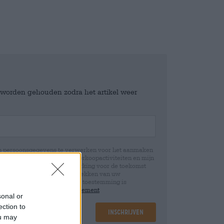
e worden gehouden zodra het artikel weer
jn persoonsgegevens te verwerken voor het aanmaken
icht en controle over mijn verkoopactiviteiten en mijn
emming te allen tijde met werking voor de toekomst
 Wij informeren u dat het intrekken van uw
rwerking die op basis van uw toestemming is
 u in onze
data protection statement
sonal or
ection to
Inschrijven
ou may