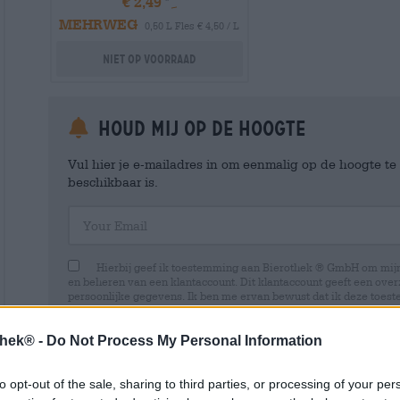
€ 2,49
MEHRWEG
0,50 L Fles € 4,50 / L
Niet op voorraad
Houd mij op de hoogte
Vul hier je e-mailadres in om eenmalig op de hoogte t
beschikbaar is.
Your Email
Hierbij geef ik toestemming aan Bierothek ® GmbH om mi
en beheren van een klantaccount. Dit klantaccount geeft een overz
persoonlijke gegevens. Ik ben me ervan bewust dat ik deze toest
kan intrekken door een e-mail te sturen naar shop@bierothek.de.
toestemming geen invloed heeft op de rechtmatigheid van de ve
uitgevoerd tot het moment van intrekking. Meer informatie vindt
thek® -
Do Not Process My Personal Information
to opt-out of the sale, sharing to third parties, or processing of your per