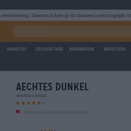
 verbouwing. Daarom is het op dit moment niet mogelijk om
Pakketjes
Exclusief Bier
Brouwerijen
Bierstijlen
aechtes dunkel
Brauerei S.Riegele
(2)
Artikel momenteel niet beschikbaar