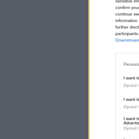
sensitive in
confirm you
continue se
information 
further disc
participants
Downstream 
Persona
I want t
Opted 
I want t
Opted 
I want 
Advertis
Opted 