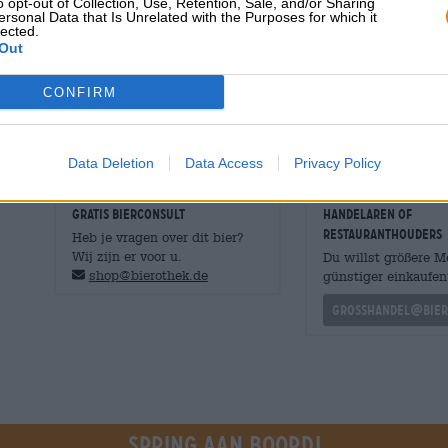
o opt-out of Collection, Use, Retention, Sale, and/or Sharing
zelfgemaakte wilde bessenjam, gedroogde pruimen en he
ersonal Data that Is Unrelated with the Purposes for which it
lected.
koffiebonen, donkere granen en vers geroosterd brood. 
Out
extra pit, terwijl de milde bitterheid voor structuur zor
Het biergenot eindigt in een lichtzoete, aangenaam dro
CONFIRM
De Aecht Dunkel van Riegele is een nieuw geïnterpretee
aroma en karakteristieke geroosterde nuances.
Data Deletion
Data Access
Privacy Policy
GRATIS BIERCONSULT
handelaren of
restauranthouders
Heb je vragen over dit bier?
Wij zijn er voor u.
Du willst größere 
shop@bierothek.de
günstiger einkaufen
grosshandel@bier
Spring aan boord!