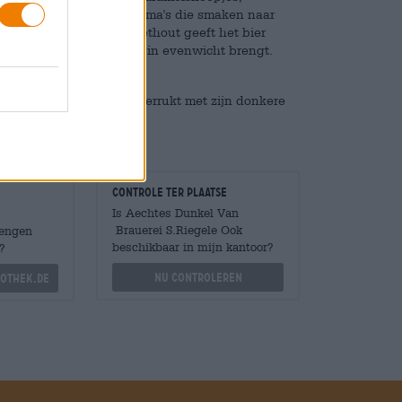
erlijke geroosterde aroma's die smaken naar
Een zachte toets van zoethout geeft het bier
gt en de zoetheid prachtig in evenwicht brengt.
ge afdronk.
rde klassieker die ons verrukt met zijn donkere
Controle ter plaatse
Is Aechtes Dunkel Van
Brauerei S.Riegele Ook
Mengen
beschikbaar in mijn kantoor?
?
Nu controleren
othek.de