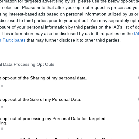
formation for targeted advertising by us, please use the below opt-out s
r selection. Please note that after your opt-out request is processed y
* Prijzen zijn inclusief wettelijke BTW. Plus
Scheepvaart
plus
eing interest-based ads based on personal information utilized by us or
* Prijzen zijn inclusief accijns
disclosed to third parties prior to your opt-out. You may separately opt-
losure of your personal information by third parties on the IAB’s list of
. This information may also be disclosed by us to third parties on the
IA
Omschrijving
Info
Beoordelingen
(2)
Participants
that may further disclose it to other third parties.
Vroeger was het gebruikelijk om de gerst twee keer te
l Data Processing Opt Outs
kreeg meer aroma door dubbel fermenteren. Donkere en
een onvergelijkbare gebrande smaak aan het bier, dat m
vervlogen tijden.
o opt-out of the Sharing of my personal data.
In
Brouwerij Riegele volgt deze oude traditie en brouwt een
wonderbaarlijk krachtige kleur en heel veel smaak.
o opt-out of the Sale of my Personal Data.
Echt donker van Riegele vloeit in een koperrode mahoni
In
wordt omhuld door een hazelnootbruine kroon van romi
to opt-out of processing my Personal Data for Targeted
donkere aroma's. Sterke gebrande mout, licht gebrande
ing.
vruchtenjam prikkelen de reukzenuwen en zorgen ervoor da
In
presenteert een volumineuze body met een fluweelzac
mout streelt het gehemelte en verwent de smaakpapille