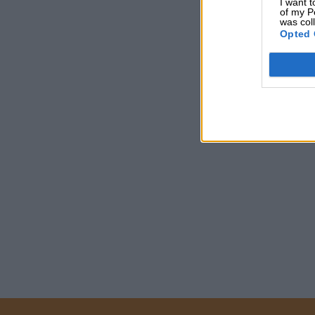
I want t
of my P
was col
Opted 