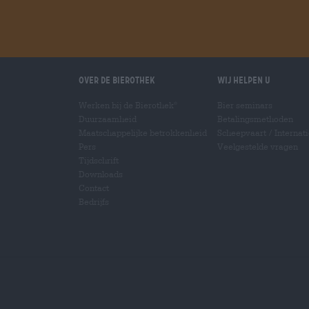
Over de Bierothek
Wij helpen u
Werken bij de Bierothek
Bier seminars
®
Duurzaamheid
Betalingsmethoden
Maatschappelijke betrokkenheid
Scheepvaart
/
Internat
Pers
Veelgestelde vragen
Tijdschrift
Downloads
Contact
Bedrijfs