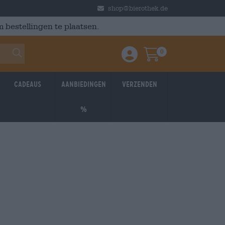
shop@bierothek.de
 bestellingen te plaatsen.
0
Einloggen / Anmelden
Warenkorb
Cadeaus
Aanbiedingen
Verzenden
%