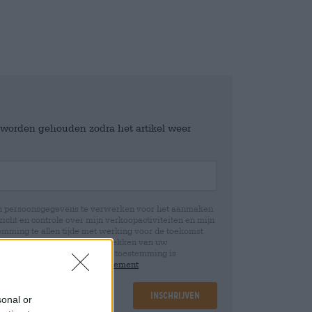
e worden gehouden zodra het artikel weer
jn persoonsgegevens te verwerken voor het aanmaken
icht en controle over mijn verkoopactiviteiten en mijn
emming te allen tijde met werking voor de toekomst
 Wij informeren u dat het intrekken van uw
rwerking die op basis van uw toestemming is
 u in onze
data protection statement
Inschrijven
sonal or