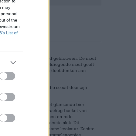
ection to
ou may
Deponeren
€ 0,08
 personal
out of the
 downstream
B’s List of
 roosteren voordat het werd gebrouwen. De mout
 zeer aromatische dubbeldrogende mout geeft
et sterke, eerlijke bieren doet denken aan
 donkerbierspecialiteit die scoort door zijn
etint het glas binnen. Het glanzende bier
g schuim en heeft een prachtig boeket van
 karamel, gedroogde bessen en rode
t je zin krijgt in een eerste slok. Dit
ht mondgevoel en aangename koolzuur. Zachte
n met tonen van romig karamelsnoepjes,