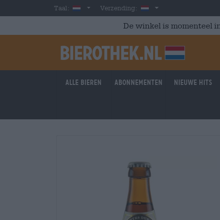
Skip to main content
Dutch
Nederland
Taal:
Verzending:
De winkel is momenteel in
Alle bieren
Abonnementen
Nieuwe hits