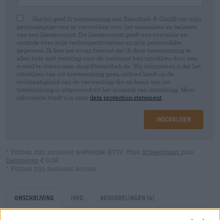
Hierbij geef ik toestemming aan Bierothek ® GmbH om mijn
persoonsgegevens te verwerken voor het aanmaken en beheren
van een klantaccount. Dit klantaccount geeft een overzicht en
controle over mijn verkoopactiviteiten en mijn persoonlijke
gegevens. Ik ben me ervan bewust dat ik deze toestemming te
allen tijde met werking voor de toekomst kan intrekken door een
e-mail te sturen naar shop@bierothek.de. Wij informeren u dat het
intrekken van uw toestemming geen invloed heeft op de
rechtmatigheid van de verwerking die op basis van uw
toestemming is uitgevoerd tot het moment van intrekking. Meer
informatie vindt u in onze
data protection statement
Inschrijven
* Prijzen zijn inclusief wettelijke BTW. Plus
Scheepvaart
plus
Deponeren
€ 0,08
* Prijzen zijn inclusief accijns
Omschrijving
Info
Beoordelingen
(4)