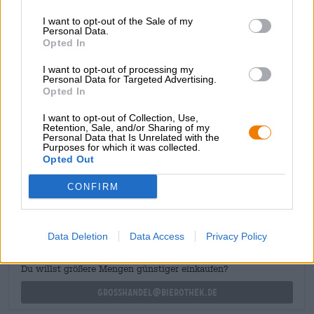
I want to opt-out of the Sale of my
C4PO is een fruitige, bittere, aangenaam droge en
Personal Data.
gewoonweg heerlijke biercreatie die wij vooral lekker
Opted In
vinden bij kaas. Een kaasplankje met diverse soorten
kaas, fruitbrood en bijvoorbeeld zelfgemaakte
I want to opt-out of processing my
uienchutney zou deze bierspecialiteit prachtig aanvullen
Personal Data for Targeted Advertising.
Opted In
en de subtiele nuances van de gistsoorten benadrukken.
Moge de hop bij je zijn!
I want to opt-out of Collection, Use,
Retention, Sale, and/or Sharing of my
Personal Data that Is Unrelated with the
Purposes for which it was collected.
Opted Out
GRATIS BIERCONSULT
CONFIRM
Heb je vragen over dit bier? Wij zijn er voor u.
shop@bierothek.de
Data Deletion
Data Access
Privacy Policy
handelaren of restauranthouders
Du willst größere Mengen günstiger einkaufen?
grosshandel@bierothek.de