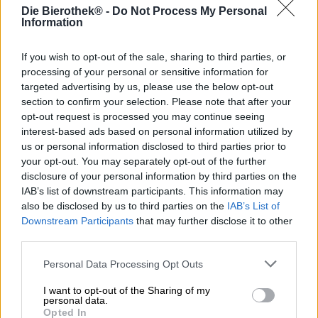
Die Bierothek® -
Do Not Process My Personal
Deze naam zal fans van sciencefictionfilms boordevol
Information
actie zeer bekend in de oren klinken. Een golden boy is
echter niet alleen de naamgever van deze hoppige
If you wish to opt-out of the sale, sharing to third parties, or
creatie, maar ook van het bier zelf. C4 in de titel staat voor
processing of your personal or sensitive information for
de vier gebruikte hopvariëteiten, Citra, Chinook,
targeted advertising by us, please use the below opt-out
Centennial en Cascade, die niet alleen dezelfde
section to confirm your selection. Please note that after your
beginletter delen, maar zijn allemaal zeer aromatisch en
opt-out request is processed you may continue seeing
intens van smaak.
interest-based ads based on personal information utilized by
C4PO is een koud gehopte West Coast IPA, gebrouwen in
us or personal information disclosed to third parties prior to
Amerikaanse stijl in Berlijn. De IPA verschijnt in een
your opt-out. You may separately opt-out of the further
troebele amberkleurige tint in het glas en presenteert zijn
disclosure of your personal information by third parties on the
hoppige kracht al vóór de eerste slok. Eerst ruik je een
IAB’s list of downstream participants. This information may
fruitige zoetheid van rijp donker tropisch fruit.
also be disclosed by us to third parties on the
IAB’s List of
Passievrucht, papaja en granaatappel worden aangevuld
Downstream Participants
that may further disclose it to other
met een kruidige toon van dennenhars, een vleugje citrus
third parties.
en een mooie bitterheid begeleiden de reukervaring en
zorgen ervoor dat je de eerste slok wilt nemen. Dit onthult
Personal Data Processing Opt Outs
een volle zoetheid die, naast tropisch fruit, doet denken
aan volledig rijpe zomerbessen. De mout onderstreept de
I want to opt-out of the Sharing of my
zoete eerste indruk met tonen van zachte karamel,
personal data.
Opted In
gevolgd door een frisse bitterheid richting de afdronk.