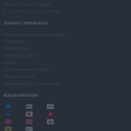
Hopnet-dealer inloggen
E-commerce voor brouwerijen
Juridisch / Opmerkingen
Bescherming van minderjarigen
Deponeren
Voorwaarden
Herroepingsrecht
Afdruk
Gegevensbescherming
Klanten-reviews
Toegankelijkheidsverklaring
Betalingsmethoden