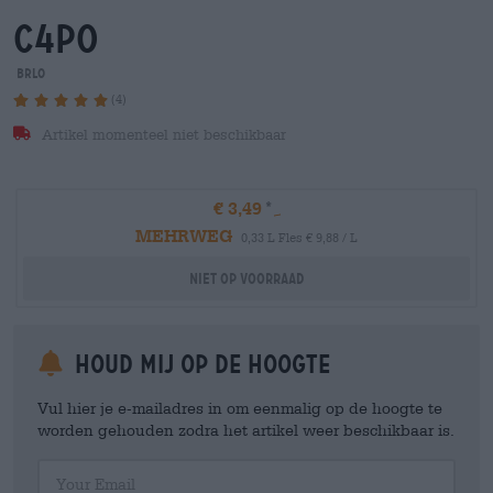
c4po
BRLO
(4)
Artikel momenteel niet beschikbaar
€ 3,49
MEHRWEG
0,33 L Fles € 9,88 / L
Niet op voorraad
Houd mij op de hoogte
Vul hier je e-mailadres in om eenmalig op de hoogte te
worden gehouden zodra het artikel weer beschikbaar is.
Your Email