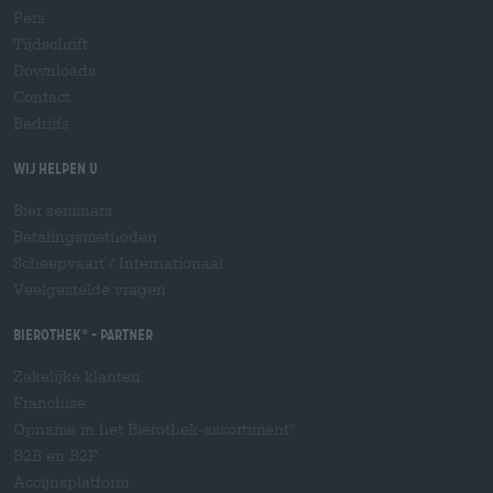
Pers
Tijdschrift
Downloads
Contact
Bedrijfs
Wij helpen u
Bier seminars
Betalingsmethoden
Scheepvaart
/
Internationaal
Veelgestelde vragen
Bierothek
- Partner
®
Zakelijke klanten
Franchise
Opname in het Bierothek-assortiment
®
B2B en B2F
Accijnsplatform