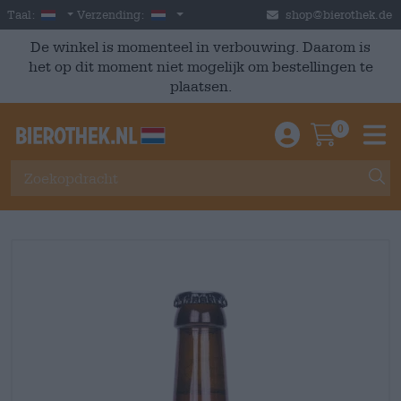
Skip to main content
Dutch
Nederland
Taal:
Verzending:
shop@bierothek.de
De winkel is momenteel in verbouwing. Daarom is
het op dit moment niet mogelijk om bestellingen te
plaatsen.
0
Einloggen / An
Warenkor
M