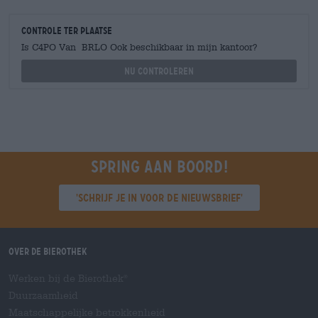
Controle ter plaatse
Is C4PO Van BRLO Ook beschikbaar in mijn kantoor?
Nu controleren
Spring aan boord!
'Schrijf je in voor de nieuwsbrief'
Over de Bierothek
Werken bij de Bierothek
®
Duurzaamheid
Maatschappelijke betrokkenheid