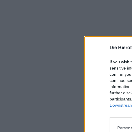
Die Biero
If you wish 
sensitive in
confirm you
continue se
information 
further disc
participants
Downstream 
Persona