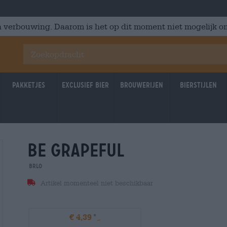
 verbouwing. Daarom is het op dit moment niet mogelijk om
Pakketjes
Exclusief Bier
Brouwerijen
Bierstijlen
be grapeful
BRLO
Artikel momenteel niet beschikbaar
€ 4,39