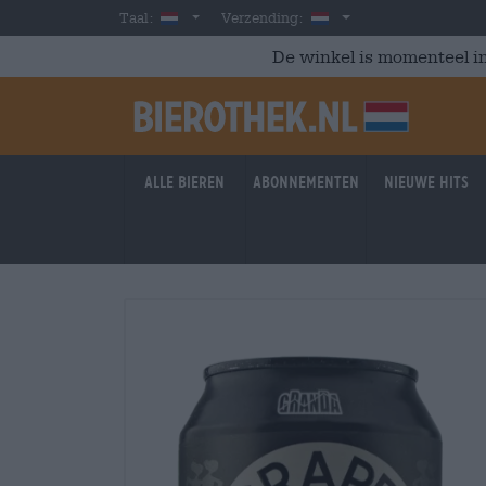
Skip to main content
Dutch
Nederland
Taal:
Verzending:
De winkel is momenteel in
Alle bieren
Abonnementen
Nieuwe hits