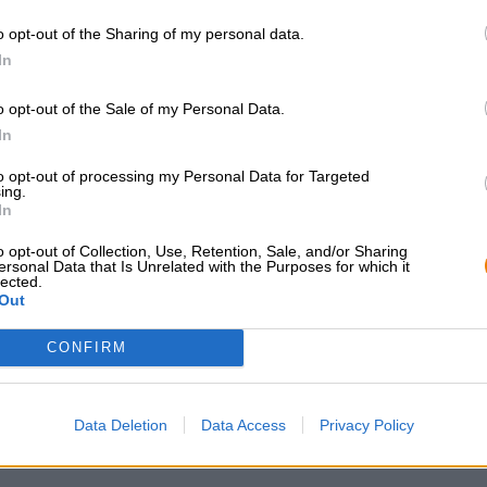
perfect past bij de natuurlijke zuurgraad en slanke bod
o opt-out of the Sharing of my personal data.
Bier en wijn in heerlijke harmonie!
In
o opt-out of the Sale of my Personal Data.
In
to opt-out of processing my Personal Data for Targeted
GRATIS BIERCONSULT
handelaren of
ing.
restauranthouders
Heb je vragen over dit bier?
In
Wij zijn er voor u.
Du willst größere 
shop@bierothek.de
o opt-out of Collection, Use, Retention, Sale, and/or Sharing
günstiger einkaufen
ersonal Data that Is Unrelated with the Purposes for which it
lected.
grosshandel@bier
Out
CONFIRM
Data Deletion
Data Access
Privacy Policy