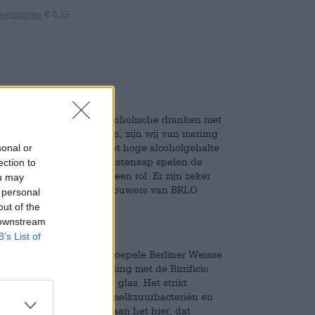
Deponeren
€ 0,25
n van het bestaan van alcoholische dranken met
standpunt kunnen innemen, zijn wij van mening
tige, complexe aroma, het hoge alcoholgehalte
sonal or
en heerlijke wijn. Bij gerstensap spelen de
ection to
id en de veelzijdigheid een rol. Er zijn zeker
ou may
n, maar de vindingrijke brouwers van BRLO
 personal
out of the
 downstream
ebben?
B’s List of
enres en combineert de soepele Berliner Weisse
is ontstaan in samenwerking met de Birrificio
an twee werelden naar je glas. Het strikt
ut, voortreffelijke hop, melkzuurbacteriën en
heerlijk fruitig aroma aan het bier, dat