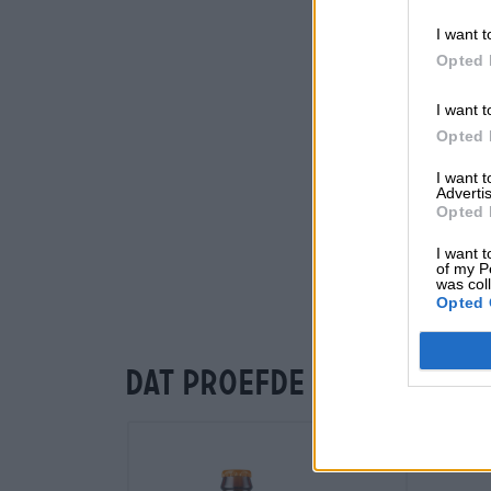
I want t
Opted 
I want t
Opted 
I want 
Advertis
Opted 
I want t
of my P
was col
Opted 
Dat proefde je ook