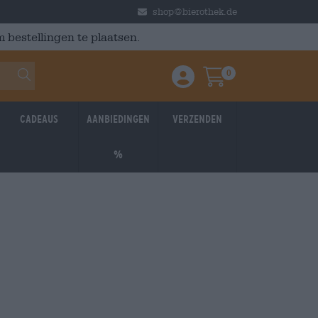
shop@bierothek.de
 bestellingen te plaatsen.
0
Einloggen / Anmelden
Warenkorb
Cadeaus
Aanbiedingen
Verzenden
%