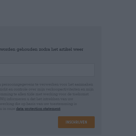
e worden gehouden zodra het artikel weer
jn persoonsgegevens te verwerken voor het aanmaken
icht en controle over mijn verkoopactiviteiten en mijn
emming te allen tijde met werking voor de toekomst
 Wij informeren u dat het intrekken van uw
rwerking die op basis van uw toestemming is
 u in onze
data protection statement
Inschrijven