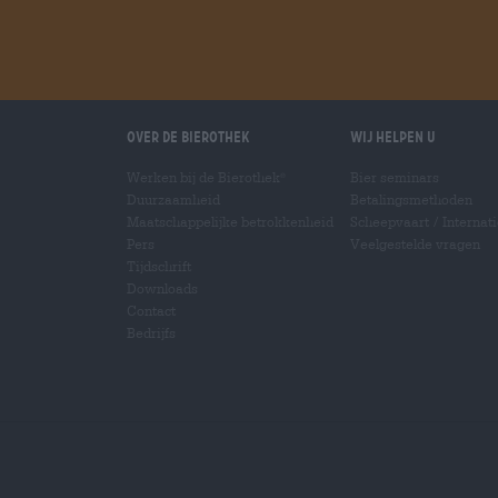
Over de Bierothek
Wij helpen u
Werken bij de Bierothek
Bier seminars
®
Duurzaamheid
Betalingsmethoden
Maatschappelijke betrokkenheid
Scheepvaart
/
Internat
Pers
Veelgestelde vragen
Tijdschrift
Downloads
Contact
Bedrijfs