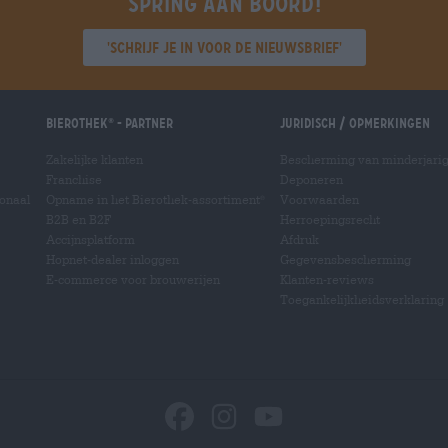
Spring aan boord!
'Schrijf je in voor de nieuwsbrief'
Bierothek
- Partner
Juridisch / Opmerkingen
®
Zakelijke klanten
Bescherming van minderjari
Franchise
Deponeren
ionaal
Opname in het Bierothek-assortiment
Voorwaarden
®
B2B en B2F
Herroepingsrecht
Accijnsplatform
Afdruk
Hopnet-dealer inloggen
Gegevensbescherming
E-commerce voor brouwerijen
Klanten-reviews
Toegankelijkheidsverklaring