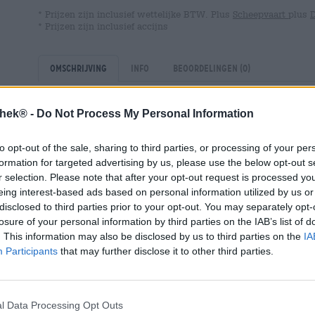
* Prijzen zijn inclusief wettelijke BTW. Plus
Scheepvaart
plus
* Prijzen zijn inclusief accijns
Omschrijving
Info
Beoordelingen
(0)
thek® -
Do Not Process My Personal Information
Bier of wijn? De mensheid houdt zich al sinds het begi
deze vraag bezig. Hoewel wij uiteraard een duidelijk 
dat de argumenten van beide kanten goed zijn. Het frui
to opt-out of the sale, sharing to third parties, or processing of your per
en de compatibiliteit met vele gerechten maken het tot e
formation for targeted advertising by us, please use the below opt-out s
heerlijke smaak, de zijdezachte textuur, de mooie zuurhe
r selection. Please note that after your opt-out request is processed y
een aantal punten die voor het één of het ander pleite
eing interest-based ads based on personal information utilized by us or
maakten met één drankje een einde aan de discussie.
disclosed to third parties prior to your opt-out. You may separately opt-
losure of your personal information by third parties on the IAB’s list of
Waarom een van beide of als je gewoon allebei kunt h
. This information may also be disclosed by us to third parties on the
IA
Participants
that may further disclose it to other third parties.
Be Grapeful is een fantastische combinatie van beide g
met het fijne aroma van fijne witte wijn. De geniale zet 
della Granda uit Piemonte, Italië, en brengt het beste v
gelimiteerde brouwsel is gemaakt met gerst- en tarwemo
l Data Processing Opt Outs
de most van witte muskaatdruiven. De druiven geven een 