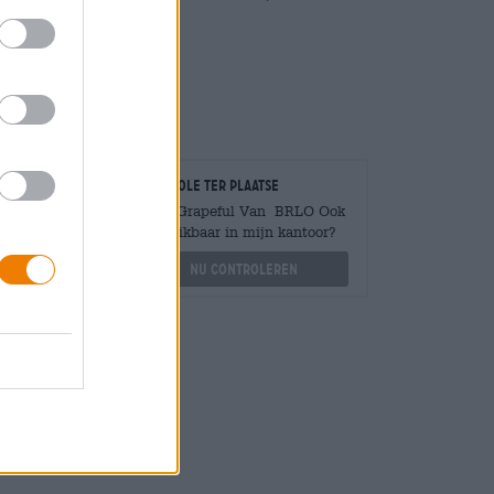
y van de Berliner Weisse.
Controle ter plaatse
Is Be Grapeful Van BRLO Ook
beschikbaar in mijn kantoor?
Mengen
?
Nu controleren
othek.de