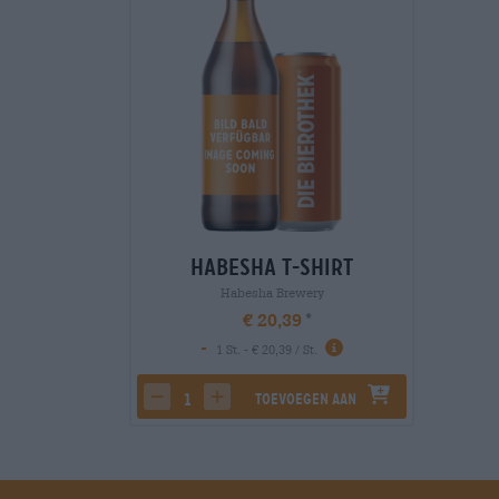
Habesha T-Shirt
Habesha Brewery
€ 20,39
-
1 St. - € 20,39 / St.
Toevoegen aan
decrease quantity
increase quantity
winkelwagen