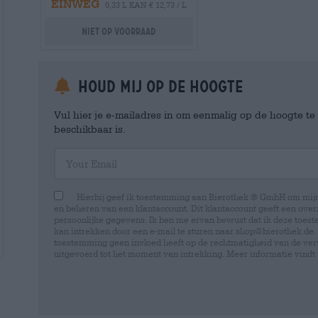
EINWEG
0,33 L KAN € 12,73 / L
Niet op voorraad
Houd mij op de hoogte
Vul hier je e-mailadres in om eenmalig op de hoogte t
beschikbaar is.
Your Email
Hierbij geef ik toestemming aan Bierothek ® GmbH om mi
en beheren van een klantaccount. Dit klantaccount geeft een overz
persoonlijke gegevens. Ik ben me ervan bewust dat ik deze toest
kan intrekken door een e-mail te sturen naar shop@bierothek.de.
toestemming geen invloed heeft op de rechtmatigheid van de ve
uitgevoerd tot het moment van intrekking. Meer informatie vindt