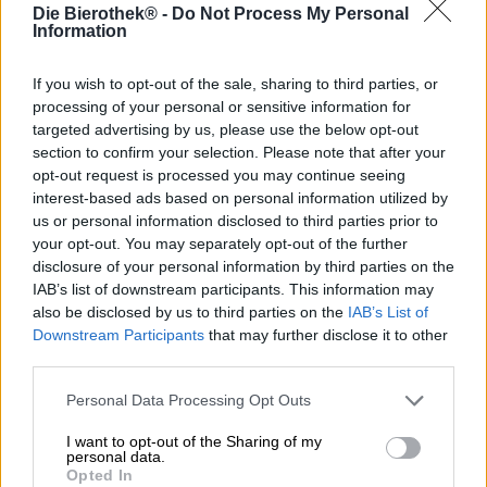
Werken als brouwer brengt je in aanraking met heel
Die Bierothek® -
Do Not Process My Personal
uiteenlopende onderwerpen. Zo wijdt het team van de
Information
Münchener Brew Mafia hun nieuwste serie aan de zeven
hoofdzonden. Ook al brengt de (matige!) consumptie van
If you wish to opt-out of the sale, sharing to third parties, or
gerstensap doorgaans geen afwijking van de deugd met
processing of your personal or sensitive information for
zich mee, de brouwers vonden het onderwerp spannend
targeted advertising by us, please use the below opt-out
en besloten op een creatieve manier om te gaan met trots,
section to confirm your selection. Please note that after your
hebzucht, lust, gulzigheid, luiheid, afgunst en woede.
opt-out request is processed you may continue seeing
Het eerste deel van de #sevensins-serie gaat over
interest-based ads based on personal information utilized by
hebzucht. Avaritia is het onredelijke verlangen naar meer.
us or personal information disclosed to third parties prior to
Meer bezittingen, meer luxe, meer spullen. Een zekere
your opt-out. You may separately opt-out of the further
hebzucht maakt deel uit van onze moderne
disclosure of your personal information by third parties on the
consumptiemaatschappij, maar het streven naar meer
IAB’s list of downstream participants. This information may
moet ook grenzen hebben. Om onze gedachten af te
also be disclosed by us to third parties on the
IAB’s List of
leiden van Black Friday-uitverkoop, zomeruitverkoop en
Downstream Participants
that may further disclose it to other
de volgende onverslaanbare deal, heeft brouwerij
third parties.
München Brew Mafia een onweerstaanbare Session IPA
gecreëerd.
Personal Data Processing Opt Outs
Hebzucht nodigt uit tot gulzigheid met een fruitig
I want to opt-out of the Sharing of my
aromaspel. De zomerse samenstelling van ananas,
personal data.
Opted In
grapefruit, citrusfruit en kruidige dennenhars is te