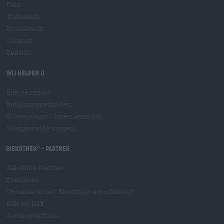
Pers
Tijdschrift
Downloads
Contact
Bedrijfs
Wij helpen u
Bier seminars
Betalingsmethoden
Scheepvaart
/
Internationaal
Veelgestelde vragen
Bierothek
- Partner
®
Zakelijke klanten
Franchise
Opname in het Bierothek-assortiment
®
B2B en B2F
Accijnsplatform