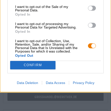
danken aan de hopsoorten Mozaïek en Bru-1. Het gouden
I want to opt-out of the Sale of my
brouwsel barst van de sappige fruittonen en met een laag
Personal Data.
alcoholpercentage van 4,5% kun je meer dan één fles
Opted In
drinken zonder je deugdzaamheid op het spel te zetten.
I want to opt-out of processing my
Deze fijne druppel verleidt zelfs moralisten!
Personal Data for Targeted Advertising.
Opted In
I want to opt-out of Collection, Use,
Retention, Sale, and/or Sharing of my
Personal Data that Is Unrelated with the
Purposes for which it was collected.
Opted Out
GRATIS BIERCONSULT
Heb je vragen over dit bier? Wij zijn er voor u.
CONFIRM
shop@bierothek.de
Data Deletion
Data Access
Privacy Policy
handelaren of restauranthouders
Du willst größere Mengen günstiger einkaufen?
grosshandel@bierothek.de