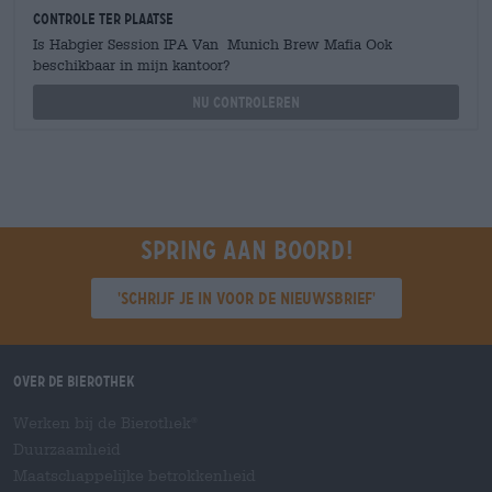
Controle ter plaatse
Is Habgier Session IPA Van Munich Brew Mafia Ook
beschikbaar in mijn kantoor?
Nu controleren
Spring aan boord!
'Schrijf je in voor de nieuwsbrief'
Over de Bierothek
Werken bij de Bierothek
®
Duurzaamheid
Maatschappelijke betrokkenheid