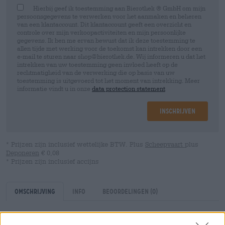
Hierbij geef ik toestemming aan Bierothek ® GmbH om mijn
persoonsgegevens te verwerken voor het aanmaken en beheren
van een klantaccount. Dit klantaccount geeft een overzicht en
controle over mijn verkoopactiviteiten en mijn persoonlijke
gegevens. Ik ben me ervan bewust dat ik deze toestemming te
allen tijde met werking voor de toekomst kan intrekken door een
e-mail te sturen naar shop@bierothek.de. Wij informeren u dat het
intrekken van uw toestemming geen invloed heeft op de
rechtmatigheid van de verwerking die op basis van uw
toestemming is uitgevoerd tot het moment van intrekking. Meer
informatie vindt u in onze
data protection statement
Inschrijven
* Prijzen zijn inclusief wettelijke BTW. Plus
Scheepvaart
plus
Deponeren
€ 0,08
* Prijzen zijn inclusief accijns
Omschrijving
Info
Beoordelingen
(0)