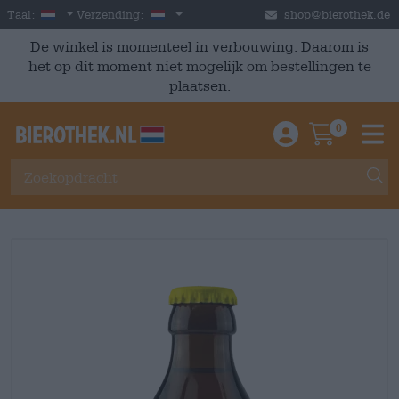
Skip to main content
Dutch
Nederland
Taal:
Verzending:
shop@bierothek.de
De winkel is momenteel in verbouwing. Daarom is
het op dit moment niet mogelijk om bestellingen te
plaatsen.
0
Einloggen / An
Warenkor
M