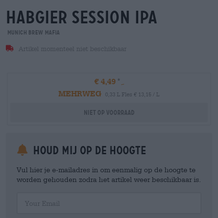
habgier session ipa
Munich Brew Mafia
Artikel momenteel niet beschikbaar
€ 4,49
MEHRWEG
0,33 L Fles € 13,15 / L
Niet op voorraad
Houd mij op de hoogte
Vul hier je e-mailadres in om eenmalig op de hoogte te
worden gehouden zodra het artikel weer beschikbaar is.
Your Email