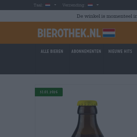
Skip to main content
Dutch
Nederland
Taal:
Verzending:
De winkel is momenteel in
Alle bieren
Abonnementen
Nieuwe hits
31.01.2026