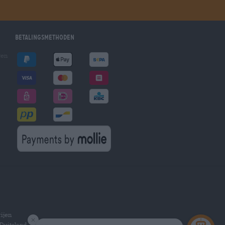
Betalingsmethoden
gen
ijen
Duitsland.