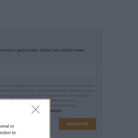
e worden gehouden zodra het artikel weer
jn persoonsgegevens te verwerken voor het aanmaken
icht en controle over mijn verkoopactiviteiten en mijn
emming te allen tijde met werking voor de toekomst
 Wij informeren u dat het intrekken van uw
rwerking die op basis van uw toestemming is
 u in onze
data protection statement
Inschrijven
sonal or
ection to