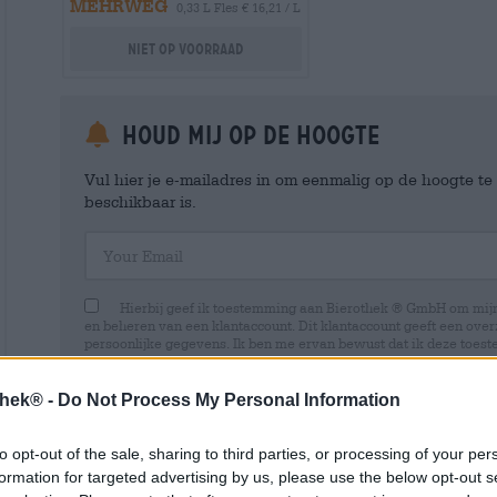
MEHRWEG
0,33 L Fles € 16,21 / L
Niet op voorraad
Houd mij op de hoogte
Vul hier je e-mailadres in om eenmalig op de hoogte t
beschikbaar is.
Your Email
Hierbij geef ik toestemming aan Bierothek ® GmbH om mi
en beheren van een klantaccount. Dit klantaccount geeft een overz
persoonlijke gegevens. Ik ben me ervan bewust dat ik deze toest
kan intrekken door een e-mail te sturen naar shop@bierothek.de.
toestemming geen invloed heeft op de rechtmatigheid van de ve
uitgevoerd tot het moment van intrekking. Meer informatie vindt
thek® -
Do Not Process My Personal Information
to opt-out of the sale, sharing to third parties, or processing of your per
formation for targeted advertising by us, please use the below opt-out s