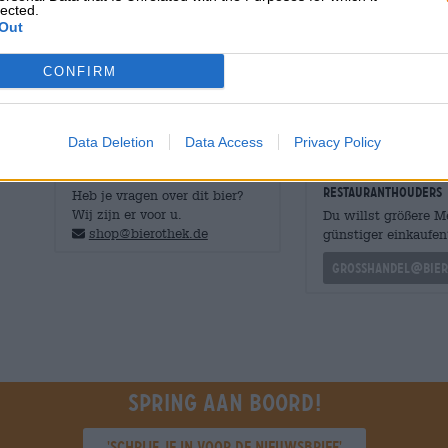
lected.
Of Munch Brew Mafia’s Lust een afrodiserende werking 
Out
alcoholpercentage van 7,4% en vier verschillende hopso
wel behoorlijk sexy.
CONFIRM
Data Deletion
Data Access
Privacy Policy
GRATIS BIERCONSULT
handelaren of
restauranthouders
Heb je vragen over dit bier?
Wij zijn er voor u.
Du willst größere 
shop@bierothek.de
günstiger einkaufen
grosshandel@bier
Spring aan boord!
'Schrijf je in voor de nieuwsbrief'