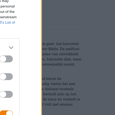
ou may
Deponeren
€ 0,08
 personal
out of the
 downstream
B’s List of
 één oogopslag waar het om gaat: het brouwsel
 van brouwerij Munich Brew Mafia. De maffiosi
enomen en er interpretaties van ontwikkeld
orter met hennepbloemen, bijzonder slim, maar
schappen die de Bijbel verwerpelijk noemt,
t op charme. Het brouwsel bevat de
ro en Polaris – een levendig viertal dat met
ge brouwsel stroomt in een delicaat troebele
Een luchtige schuimkraag bevindt zich op het
opische vruchten streelt de neus en verleidt je
n sappig fruit die de mond vult met ananas,