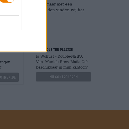
heeft, is niet bewezen, maar met een
orten in grote hoeveelheden vinden wij het
Controle ter plaatse
Is Wollust - Double-NEIPA
Van Munich Brew Mafia Ook
Mengen
beschikbaar in mijn kantoor?
?
Nu controleren
othek.de