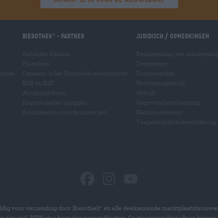
Bierothek
- Partner
Juridisch / Opmerkingen
®
Zakelijke klanten
Bescherming van minderjari
Franchise
Deponeren
ionaal
Opname in het Bierothek-assortiment
Voorwaarden
®
B2B en B2F
Herroepingsrecht
Accijnsplatform
Afdruk
Hopnet-dealer inloggen
Gegevensbescherming
E-commerce voor brouwerijen
Klanten-reviews
Toegankelijkheidsverklaring
dig voor verzending door Bierothek
en alle deelnemende marktplaatsbrouwer
®
zen zijn incl. BTW plus borg plus verzendkosten. Gratis verzending alleen binnen 