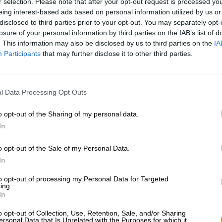
r selection. Please note that after your opt-out request is processed y
* Prijzen zijn inclusief wettelijke BTW. Plus
Scheepvaart
plus
eing interest-based ads based on personal information utilized by us or
* Prijzen zijn inclusief accijns
disclosed to third parties prior to your opt-out. You may separately opt-
losure of your personal information by third parties on the IAB’s list of
. This information may also be disclosed by us to third parties on the
IA
Omschrijving
Info
Beoordelingen
(0)
Participants
that may further disclose it to other third parties.
Het grove gebaar op het etiket van dit bier verraadt in
l Data Processing Opt Outs
heet Wollust en maakt deel uit van de #sevensins-serie
van München hebben de zeven hoofdzonden als thema g
met behulp van hop en mout. Wij vinden Luiheid, een p
o opt-out of the Sharing of my personal data.
ook de andere equivalenten van de zeven karaktereigen
In
zijn in hun biervorm verleidelijk.
o opt-out of the Sale of my Personal Data.
Lust is een dubbele New England IPA die niet bezuinig
In
betoverende kracht van de hopsoorten Citra, Galaxy, Sab
zijn tropische, fruitige aroma alle ogen trekt. Het zondi
to opt-out of processing my Personal Data for Targeted
perzikgouden kleur het glas in, met een subtiele blos. 
ing.
bewolkte lichaam. De sensuele geur van volledig rijpe tr
In
om het te proberen. De eerste slok voelt als een golf va
mango, papaja en citrustonen.
o opt-out of Collection, Use, Retention, Sale, and/or Sharing
ersonal Data that Is Unrelated with the Purposes for which it