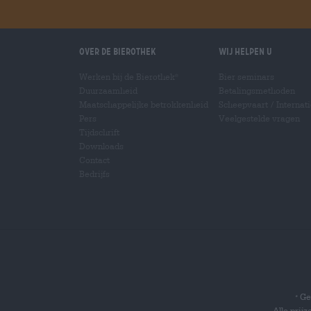
Over de Bierothek
Wij helpen u
Werken bij de Bierothek
Bier seminars
®
Duurzaamheid
Betalingsmethoden
Maatschappelijke betrokkenheid
Scheepvaart
/
Internat
Pers
Veelgestelde vragen
Tijdschrift
Downloads
Contact
Bedrijfs
Gel
*
Alle prij