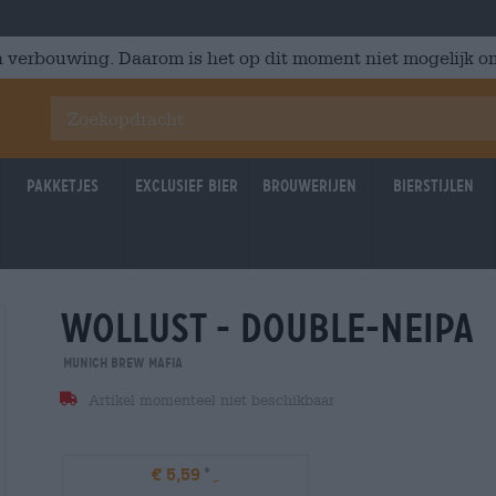
 verbouwing. Daarom is het op dit moment niet mogelijk om
Pakketjes
Exclusief Bier
Brouwerijen
Bierstijlen
wollust - double-neipa
31.01.2026
31.01.2
Munich Brew Mafia
Artikel momenteel niet beschikbaar
€ 5,59