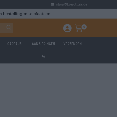
shop@bierothek.de
 bestellingen te plaatsen.
0
Einloggen / Anmelden
Warenkorb
Cadeaus
Aanbiedingen
Verzenden
%
026