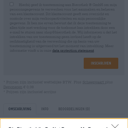
Hierbij geef ik toestemming aan Bierothek ® GmbH om mijn
persoonsgegevens te verwerken voor het aanmaken en beheren
van een klantaccount. Dit klantaccount geeft een overzicht en
controle over mijn verkoopactiviteiten en mijn persoonlijke
gegevens. Ik ben me ervan bewust dat ik deze toestemming te
allen tijde met werking voor de toekomst kan intrekken door een
e-mail te sturen naar shop@bierothek.de. Wij informeren u dat het
intrekken van uw toestemming geen invloed heeft op de
rechtmatigheid van de verwerking die op basis van uw
toestemming is uitgevoerd tot het moment van intrekking. Meer
informatie vindt u in onze
data protection statement
Inschrijven
* Prijzen zijn inclusief wettelijke BTW. Plus
Scheepvaart
plus
Deponeren
€ 0,08
* Prijzen zijn inclusief accijns
Omschrijving
Info
Beoordelingen
(0)