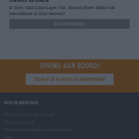
Controle ter plaatse
Is Zorn- Chili-Lime-Lager Van Munich Brew Mafia Ook
beschikbaar in mijn kantoor?
Nu controleren
Spring aan boord!
'Schrijf je in voor de nieuwsbrief'
Over de Bierothek
Werken bij de Bierothek
®
Duurzaamheid
Maatschappelijke betrokkenheid
Pers