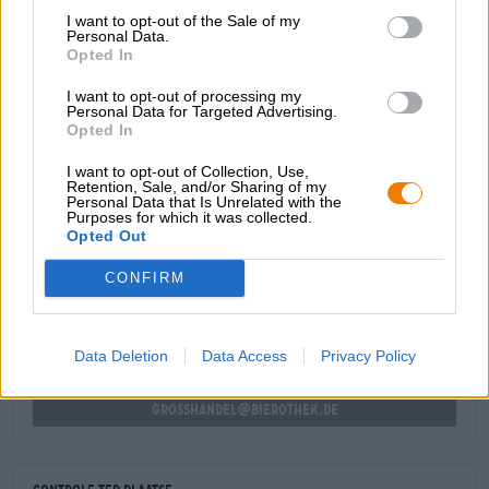
bevestigt en de tong streelt met citruszuur en pittige
I want to opt-out of the Sale of my
Personal Data.
chilipepertjes.
Opted In
Boos? De creatie van MBM kalmeert en verfrist
I want to opt-out of processing my
geïrriteerde geesten!
Personal Data for Targeted Advertising.
Opted In
I want to opt-out of Collection, Use,
Retention, Sale, and/or Sharing of my
Personal Data that Is Unrelated with the
Purposes for which it was collected.
GRATIS BIERCONSULT
Opted Out
Heb je vragen over dit bier? Wij zijn er voor u.
shop@bierothek.de
CONFIRM
handelaren of restauranthouders
Data Deletion
Data Access
Privacy Policy
Du willst größere Mengen günstiger einkaufen?
grosshandel@bierothek.de