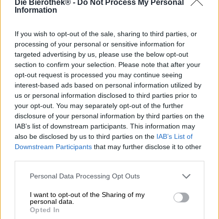
Die Bierothek® -
Do Not Process My Personal
Woede is een gevoel dat synoniem staat voor razernij,
Information
ergernis of wrok. We worden boos als ons onrecht wordt
aangedaan, als we niet eerlijk behandeld worden of als
iets gewoonweg tegen onze wil ingaat. Boosheid heeft
If you wish to opt-out of the sale, sharing to third parties, or
niet altijd een rationele reden en kan ook oplaaien in
processing of your personal or sensitive information for
situaties waarin dit niet per se gerechtvaardigd is. In onze
targeted advertising by us, please use the below opt-out
maatschappij wordt het afgekeurd om je emoties de vrije
section to confirm your selection. Please note that after your
loop te laten en in het openbaar woedend te worden.
opt-out request is processed you may continue seeing
Daarom proberen we onszelf in bedwang te houden als
interest-based ads based on personal information utilized by
iemand onze laatste zitplaats in de trein afpakt, als we in
us or personal information disclosed to third parties prior to
de regen in een diep gat in de weg stappen of als ons
your opt-out. You may separately opt-out of the further
favoriete biertje weer eens is uitverkocht.
disclosure of your personal information by third parties on the
IAB’s list of downstream participants. This information may
Brouwerij Munich Brew Mafia kampt momenteel met
also be disclosed by us to third parties on the
IAB’s List of
woede en zes andere ongewenste emotionele
Downstream Participants
that may further disclose it to other
uitbarstingen die in de Bijbel de Zeven Hoofdzonden
third parties.
worden genoemd en die ons toch nog af en toe
overkomen. Het bierequivalent van Zorn is een
Personal Data Processing Opt Outs
Mexicaanse Lager met een vleugje limoen en chili. Het
levendige brouwsel presenteert zich in een bijna helder
I want to opt-out of the Sharing of my
goud in het glas en vormt een schuimkraag van een meer
personal data.
vluchtige aard. Een frisse limoengeur verleidt je om een
Opted In
eerste slok te nemen, die de eerste indruk één op één