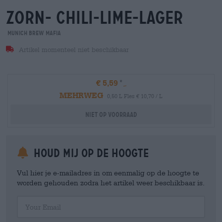
zorn- chili-lime-lager
Munich Brew Mafia
Artikel momenteel niet beschikbaar
€ 5,59
MEHRWEG
0,50 L Fles € 10,70 / L
Niet op voorraad
Houd mij op de hoogte
Vul hier je e-mailadres in om eenmalig op de hoogte te
worden gehouden zodra het artikel weer beschikbaar is.
Your Email