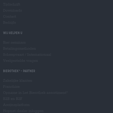
Tijdschrift
Downloads
Contact
Bedrijfs
Wij helpen u
Bier seminars
Betalingsmethoden
Scheepvaart
/
Internationaal
Veelgestelde vragen
Bierothek
- Partner
®
Zakelijke klanten
Franchise
Opname in het Bierothek-assortiment
®
B2B en B2F
Accijnsplatform
Hopnet-dealer inloggen