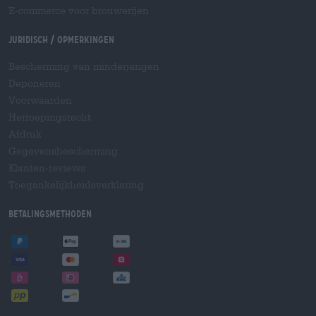
E-commerce voor brouwerijen
Juridisch / Opmerkingen
Bescherming van minderjarigen
Deponeren
Voorwaarden
Herroepingsrecht
Afdruk
Gegevensbescherming
Klanten-reviews
Toegankelijkheidsverklaring
Betalingsmethoden