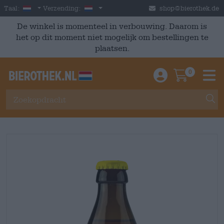
Skip to main content
Dutch
Nederland
Taal:
Verzending:
shop@bierothek.de
De winkel is momenteel in verbouwing. Daarom is
het op dit moment niet mogelijk om bestellingen te
plaatsen.
0
Einloggen / An
Warenkor
M