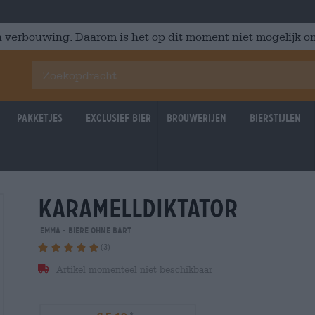
 verbouwing. Daarom is het op dit moment niet mogelijk om
Pakketjes
Exclusief Bier
Brouwerijen
Bierstijlen
karamelldiktator
Emma - Biere ohne Bart
(3)
Artikel momenteel niet beschikbaar