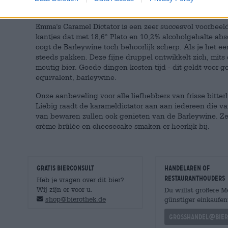
Marco's conclusie:
Emma's Caramel Dictator is een zeer succesvol voorbeel
kantjes dat met 18,6° Plato en 10,2% alcoholgehalte abso
oogt de Barleywine toch behoorlijk scherp. Als je het ee
steeds pakken. Deze fijne druppel ontwikkelt zich, mits
moutig bier. Goede dingen kosten tijd - dit geldt voor
equivalent, barleywine.
Onze aanbeveling voor alle liefhebbers van frisse bitte
Liebig raadt de karameldictator aan aan iedereen die van
van bewaren zullen ook genieten van de Barleywine. Zee
crème brûlée en cheesecake smaken er heerlijk bij.
GRATIS BIERCONSULT
handelaren of
restauranthouders
Heb je vragen over dit bier?
Wij zijn er voor u.
Du willst größere 
shop@bierothek.de
günstiger einkaufen
grosshandel@bier