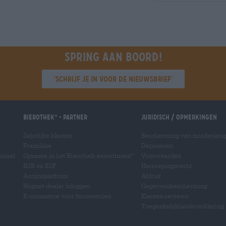
Spring aan boord!
'Schrijf je in voor de nieuwsbrief'
Bierothek
- Partner
Juridisch / Opmerkingen
®
Zakelijke klanten
Bescherming van minderjari
Franchise
Deponeren
ionaal
Opname in het Bierothek-assortiment
Voorwaarden
®
B2B en B2F
Herroepingsrecht
Accijnsplatform
Afdruk
Hopnet-dealer inloggen
Gegevensbescherming
E-commerce voor brouwerijen
Klanten-reviews
Toegankelijkheidsverklaring