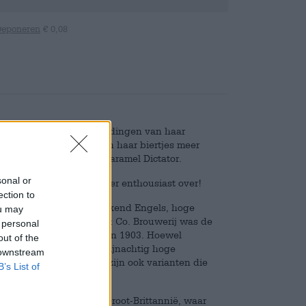
Deponeren
€ 0,08
eet dat er alleen grote dingen van haar
doet, is het goed en zijn haar biertjes meer
ere assortiment is de Caramel Dictator.
sonal or
r jullie geproefd en is er enthousiast over!
ection to
 Deze bierstijl is aansprekend Engels, hoge
ou may
ortie restzoet. De Bass & Co. Brouwerij was de
 personal
 gaf het bier zijn naam in 1903. Hoewel
out of the
itel. Dat komt door het wijnachtig hoge
 downstream
en 12 procent, maar er zijn ook varianten die
B’s List of
jl heeft zijn wortels in Groot-Brittannië, waar