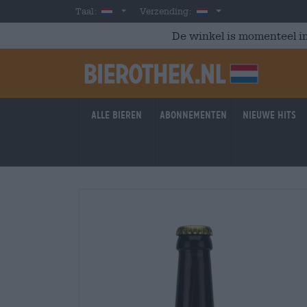
Skip to main content
Dutch
Nederland
Taal:
Verzending:
De winkel is momenteel in
Alle bieren
Abonnementen
Nieuwe hits