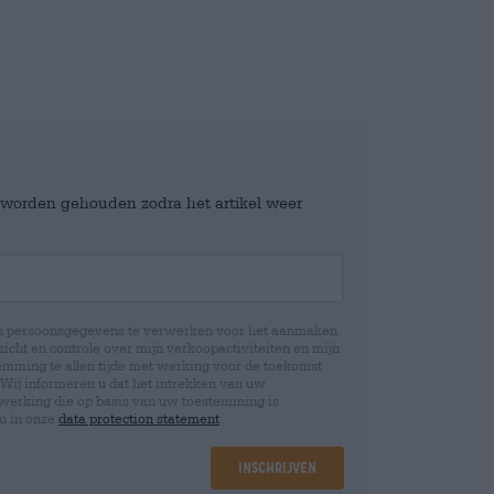
e worden gehouden zodra het artikel weer
jn persoonsgegevens te verwerken voor het aanmaken
icht en controle over mijn verkoopactiviteiten en mijn
emming te allen tijde met werking voor de toekomst
 Wij informeren u dat het intrekken van uw
rwerking die op basis van uw toestemming is
 u in onze
data protection statement
Inschrijven