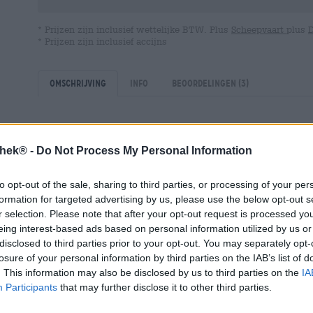
* Prijzen zijn inclusief wettelijke BTW. Plus
Scheepvaart
plus
* Prijzen zijn inclusief accijns
Omschrijving
Info
Beoordelingen
(3)
Iedereen die Almut von Emma - Biere ohne Beard kent, w
kunnen worden verwacht. Als de voormalige lerares iets 
thek® -
Do Not Process My Personal Information
dan goed. De lekkerste nieuwe toevoeging aan hun illust
to opt-out of the sale, sharing to third parties, or processing of your per
Onze biersommelier Marco Liebig heeft de Barleywine voo
formation for targeted advertising by us, please use the below opt-out s
Het fijne bier met de krachtige naam is een Barleywine.
r selection. Please note that after your opt-out request is processed y
gisting en moutgericht en maakt indruk met een flinke p
eing interest-based ads based on personal information utilized by us or
eerste brouwerij die commercieel gerstewijn brouwde en
disclosed to third parties prior to your opt-out. You may separately opt-
Barleywine helemaal geen wijn is, staat het toch in de t
losure of your personal information by third parties on the IAB’s list of
alcoholgehalte: Barleywine heeft doorgaans tussen de 8 
. This information may also be disclosed by us to third parties on the
IA
aanzienlijk meer toeren kunnen laten zien.
Participants
that may further disclose it to other third parties.
Barleywine bestond echter al vóór Brass & Co.: de biersti