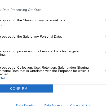
brouwers seizoensgebonden sterke ales brouwden. Dez
konden vanwege het alcoholgehalte lange tijd worden be
l Data Processing Opt Outs
en Strong Ales was geboren!
o opt-out of the Sharing of my personal data.
Zoals alle goede dingen bereikte berleywijn uiteindelijk 
beleefde daar in de jaren zeventig een renaissance. 
In
brouwde de eerste Amerikaanse barleywine en noemde 
o opt-out of the Sale of my Personal Data.
Door deze ontwikkeling wordt er nu stilistisch ondersc
In
Barleywine. Deze laatste is iets hoppiger dankzij roya
terwijl de Engelse versie schittert met een moutig karakt
to opt-out of processing my Personal Data for Targeted
ing.
De karameldictator verschijnt licht troebel in het glas. 
In
hazelnootbruine bier.
o opt-out of Collection, Use, Retention, Sale, and/or Sharing
Marco's geoefende neus ruikt vaag gebrande karamel, r
ersonal Data that Is Unrelated with the Purposes for which it
lected.
abrikozen en pruimen.
Out
De initiële smaak maakt indruk met een heerlijke fruiti
abrikozenjam. Na de eerste fruitgolf zet zich een uitzonde
CONFIRM
afdronk.
De afdronk volgt de initiële drank en is licht fruitig met
Data Deletion
Data Access
Privacy Policy