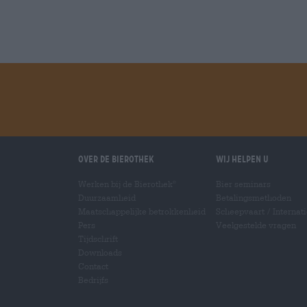
Over de Bierothek
Wij helpen u
Werken bij de Bierothek
Bier seminars
®
Duurzaamheid
Betalingsmethoden
Maatschappelijke betrokkenheid
Scheepvaart
/
Internat
Pers
Veelgestelde vragen
Tijdschrift
Downloads
Contact
Bedrijfs