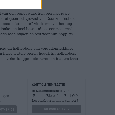
d van een barleywine. Een bier met ruwe
luut geen lichtgewicht is. Door zijn frisheid
n beetje “soepeler” vindt, moet je het nog
 donker en koel bewaard, tot een zeer rond,
 goede rode wijnen en ook voor hun hoppige
rheid en liefhebbers van veroudering.Marco
 frisse, bittere bieren houdt. En liefhebbers
r sterke, langgerijpte kazen en blauwe kaas,
Controle ter plaatse
Is Karamelldiktator Van
Emma - Biere ohne Bart Ook
Mengen
beschikbaar in mijn kantoor?
?
Nu controleren
othek.de