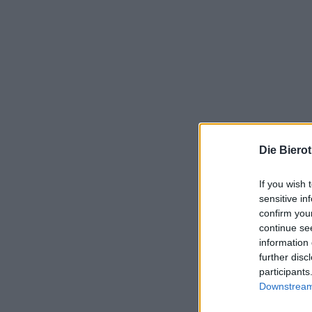
Die Biero
If you wish 
sensitive in
confirm you
continue se
information 
further disc
participants
Downstream 