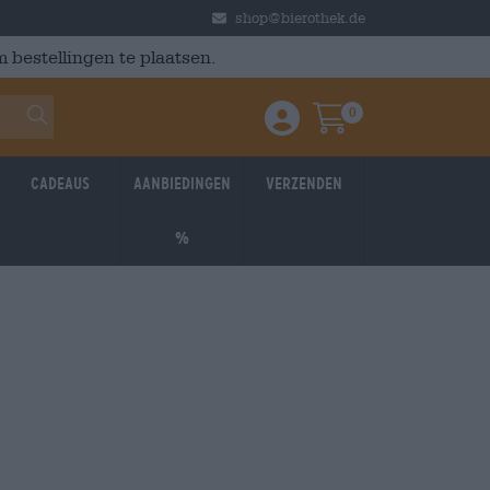
shop@bierothek.de
 bestellingen te plaatsen.
0
Einloggen / Anmelden
Warenkorb
Cadeaus
Aanbiedingen
Verzenden
%