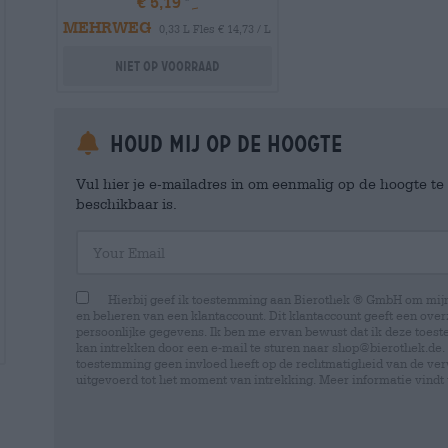
€ 5,19
MEHRWEG
0,33 L Fles € 14,73 / L
Niet op voorraad
Houd mij op de hoogte
Vul hier je e-mailadres in om eenmalig op de hoogte t
beschikbaar is.
Your Email
Hierbij geef ik toestemming aan Bierothek ® GmbH om mi
en beheren van een klantaccount. Dit klantaccount geeft een overz
persoonlijke gegevens. Ik ben me ervan bewust dat ik deze toest
kan intrekken door een e-mail te sturen naar shop@bierothek.de.
toestemming geen invloed heeft op de rechtmatigheid van de ve
uitgevoerd tot het moment van intrekking. Meer informatie vindt