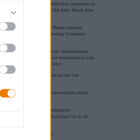
e werden in kleine hoeveelheden gemaakt en
waard. De traditie van Old Ales, Stock Ales
de Verenigde Staten. De Britse bierstijl
De legendarische Anchor Brewing Company
deze ‘Old Foghorn’.
heid gemaakt tussen Britse en Amerikaanse
le hoeveelheden Amerikaanse aromatische hop,
er. Er is voor elke smaak iets!
Een fijn crèmekleurig schuim kroont het
ozijnen en gedroogde steenvruchten zoals
gheid met tonen van fluweelzachte
rlijke bitterheid in die doorloopt tot in de
 een langdurige bitterheid.