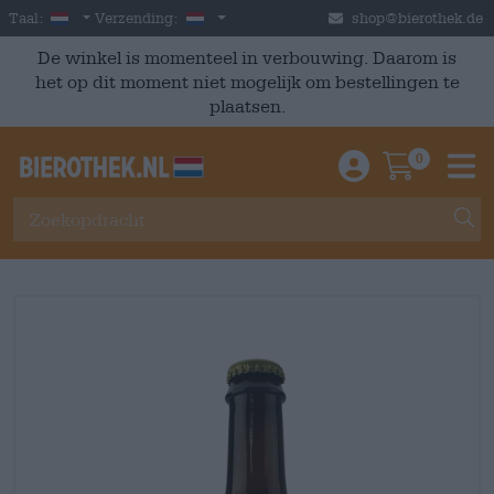
Skip to main content
Dutch
Nederland
Taal:
Verzending:
shop@bierothek.de
De winkel is momenteel in verbouwing. Daarom is
het op dit moment niet mogelijk om bestellingen te
plaatsen.
0
Einloggen / An
Warenkor
M