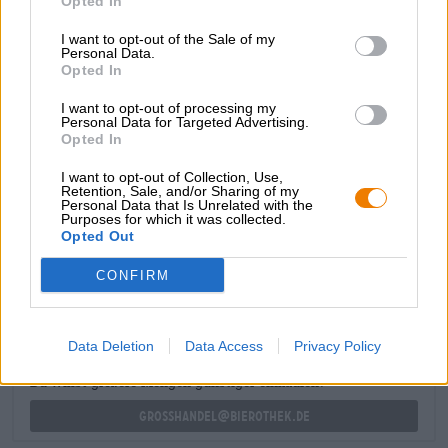
Opted In
presenteert zich in een rijke honinggouden kleur met een
perzikachtige glans in het glas, versierd met een sluier
I want to opt-out of the Sale of my
van wit schuim. Een betoverende compositie van funky
Personal Data.
gistkruiden, fruitige zuren, limoen, grapefruit en
Opted In
rozenwater loopt als een rode draad door dit olfactorische
I want to opt-out of processing my
en culinaire genot. Zo heb je rosé absoluut nog nooit
Personal Data for Targeted Advertising.
geproefd!
Opted In
I want to opt-out of Collection, Use,
Retention, Sale, and/or Sharing of my
Personal Data that Is Unrelated with the
Purposes for which it was collected.
Opted Out
GRATIS BIERCONSULT
Heb je vragen over dit bier? Wij zijn er voor u.
CONFIRM
shop@bierothek.de
Data Deletion
Data Access
Privacy Policy
handelaren of restauranthouders
Du willst größere Mengen günstiger einkaufen?
grosshandel@bierothek.de