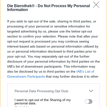
Die Bierothek® -
Do Not Process My Personal
Information
Ulrike Genz leeft en ademt bier. En niet zomaar een
biertje, maar Berliner Weisse – hét bier van haar
If you wish to opt-out of the sale, sharing to third parties, or
vaderland. De meesterbrouwer is volledig toegewijd aan
processing of your personal or sensitive information for
de traditionele stijl van de hoofdstad en serveert ons al
targeted advertising by us, please use the below opt-out
jaren bijzondere interpretaties, allemaal zonder siroop.
section to confirm your selection. Please note that after your
Haar specialiteit is Berliner Weisse, verfijnd met bloemen,
opt-out request is processed you may continue seeing
kruiden of fruit. Maar Ulrike kan nog meer!
interest-based ads based on personal information utilized by
us or personal information disclosed to third parties prior to
Ze demonstreert momenteel haar vaardigheden met een
your opt-out. You may separately opt-out of the further
zogenaamde Wild New England IPA. Haar Wild Billy gaat
disclosure of your personal information by third parties on the
zijn tweede editie in en werd opnieuw gebrouwen in
IAB’s list of downstream participants. This information may
samenwerking met het team van Fuerst Wiacek. Waar
also be disclosed by us to third parties on the
IAB’s List of
Brew 1 gebrouwen werd met sinaasappel- en citroenschil,
Downstream Participants
that may further disclose it to other
gember en melkzuurbacteriën, draait het bij het vervolg
third parties.
volledig om rozen: melkzuurculturen zorgen wederom
voor een frisse zuurgraad, en dankzij de gebruikte
Personal Data Processing Opt Outs
hopsoorten zijn er ook citrustonen, maar rozenblaadjes
spelen de hoofdrol.
I want to opt-out of the Sharing of my
personal data.
De Wild NEIPA, met als ondertitel "Fuzzy Rose",