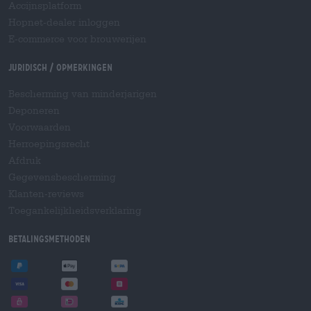
Accijnsplatform
Hopnet-dealer inloggen
E-commerce voor brouwerijen
Juridisch / Opmerkingen
Bescherming van minderjarigen
Deponeren
Voorwaarden
Herroepingsrecht
Afdruk
Gegevensbescherming
Klanten-reviews
Toegankelijkheidsverklaring
Betalingsmethoden