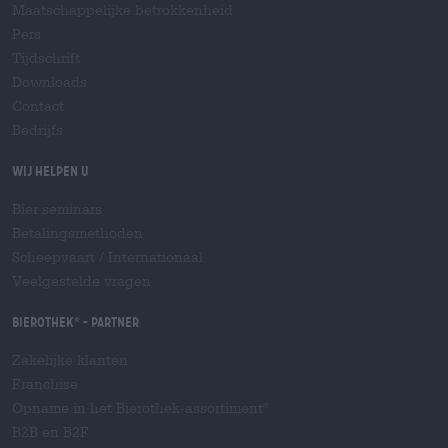
Maatschappelijke betrokkenheid
Pers
Tijdschrift
Downloads
Contact
Bedrijfs
Wij helpen u
Bier seminars
Betalingsmethoden
Scheepvaart
/
Internationaal
Veelgestelde vragen
Bierothek
- Partner
®
Zakelijke klanten
Franchise
Opname in het Bierothek-assortiment
®
B2B en B2F