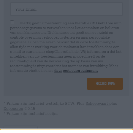
Your Email
Hierbij geef ik toestemming aan Bierothek ® GmbH om mijn
persoonsgegevens te verwerken voor het aanmaken en beheren
van een klantaccount. Dit klantaccount geeft een overzicht en
controle over mijn verkoopactiviteiten en mijn persoonlijke
gegevens. Ik ben me ervan bewust dat ik deze toestemming te
allen tijde met werking voor de toekomst kan intrekken door een
e-mail te sturen naar shop@bierothek.de. Wij informeren u dat het
intrekken van uw toestemming geen invloed heeft op de
rechtmatigheid van de verwerking die op basis van uw
toestemming is uitgevoerd tot het moment van intrekking. Meer
informatie vindt u in onze
data protection statement
Inschrijven
* Prijzen zijn inclusief wettelijke BTW. Plus
Scheepvaart
plus
Deponeren
€ 0,15
* Prijzen zijn inclusief accijns
Omschrijving
Info
Beoordelingen
(0)