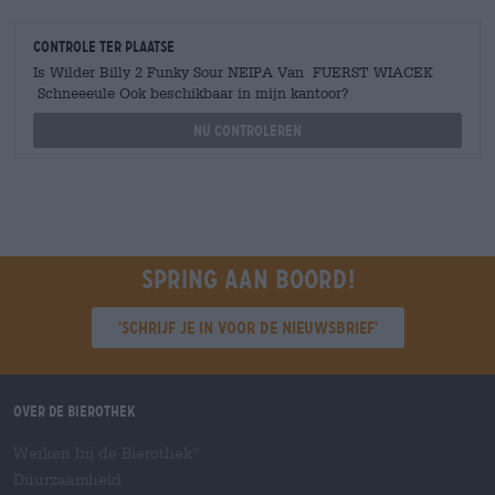
Controle ter plaatse
Is Wilder Billy 2 Funky Sour NEIPA Van FUERST WIACEK
Schneeeule Ook beschikbaar in mijn kantoor?
Nu controleren
Spring aan boord!
'Schrijf je in voor de nieuwsbrief'
Over de Bierothek
Werken bij de Bierothek
®
Duurzaamheid