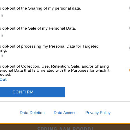
* Prijzen zijn inclusief wettelijke BTW. Plus
Scheepvaart
plus
o opt-out of the Sharing of my personal data.
* Prijzen zijn inclusief accijns
In
o opt-out of the Sale of my Personal Data.
Omschrijving
Info
Beoordelingen
(0)
In
Zwarte Woud Pale Ale
to opt-out of processing my Personal Data for Targeted
ing.
In
GRATIS BIERCONSULT
handelaren of
o opt-out of Collection, Use, Retention, Sale, and/or Sharing
restauranthouders
Heb je vragen over dit bier?
ersonal Data that Is Unrelated with the Purposes for which it
lected.
Wij zijn er voor u.
Du willst größere 
Out
shop@bierothek.de
günstiger einkaufen
grosshandel@bier
CONFIRM
Data Deletion
Data Access
Privacy Policy
Spring aan boord!