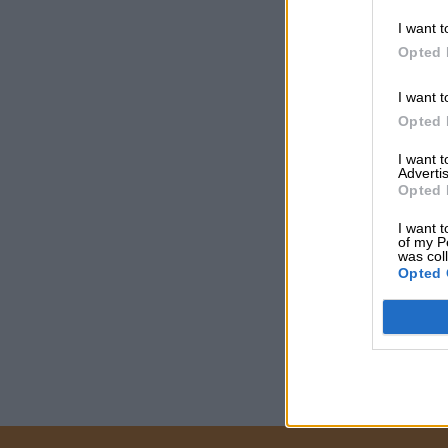
I want t
Opted 
I want t
Opted 
I want 
Advertis
Opted 
I want t
of my P
was col
Opted 