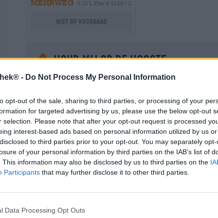
MEHRWEG
0,33 L Fles € 13,03 / L
Niet op voorraad
Houd mij op de hoogte
thek® -
Do Not Process My Personal Information
Vul hier je e-mailadres in om eenmalig op de hoogte t
beschikbaar is.
to opt-out of the sale, sharing to third parties, or processing of your per
Your Email
formation for targeted advertising by us, please use the below opt-out s
r selection. Please note that after your opt-out request is processed y
eing interest-based ads based on personal information utilized by us or
Hierbij geef ik toestemming aan Bierothek ® GmbH om mi
disclosed to third parties prior to your opt-out. You may separately opt-
en beheren van een klantaccount. Dit klantaccount geeft een overz
persoonlijke gegevens. Ik ben me ervan bewust dat ik deze toest
losure of your personal information by third parties on the IAB’s list of
kan intrekken door een e-mail te sturen naar shop@bierothek.de.
. This information may also be disclosed by us to third parties on the
IA
toestemming geen invloed heeft op de rechtmatigheid van de ve
Participants
that may further disclose it to other third parties.
uitgevoerd tot het moment van intrekking. Meer informatie vindt
l Data Processing Opt Outs