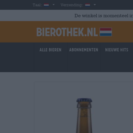
Skip to main content
Dutch
Nederland
Taal:
Verzending:
De winkel is momenteel in
Alle bieren
Abonnementen
Nieuwe hits