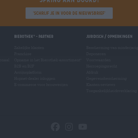
'Schrijf je in voor de nieuwsbrief'
Bierothek
- Partner
Juridisch / Opmerkingen
®
Zakelijke klanten
Bescherming van minderjari
Franchise
Deponeren
ionaal
Opname in het Bierothek-assortiment
Voorwaarden
®
B2B en B2F
Herroepingsrecht
Accijnsplatform
Afdruk
Hopnet-dealer inloggen
Gegevensbescherming
E-commerce voor brouwerijen
Klanten-reviews
Toegankelijkheidsverklaring