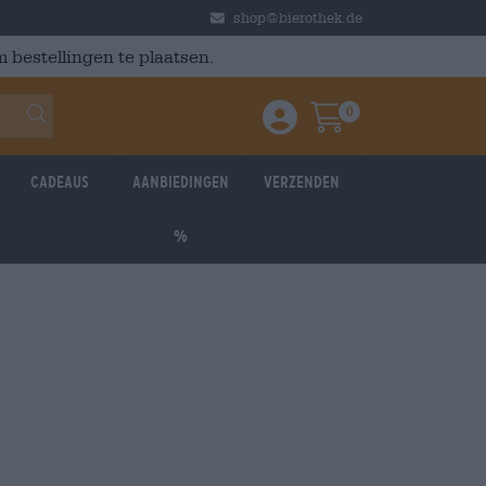
shop@bierothek.de
 bestellingen te plaatsen.
0
Einloggen / Anmelden
Warenkorb
Cadeaus
Aanbiedingen
Verzenden
%