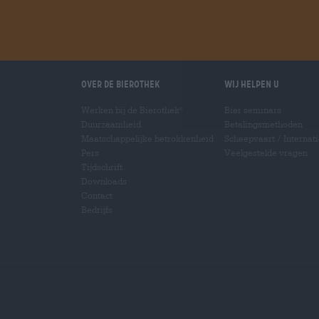
Over de Bierothek
Wij helpen u
Werken bij de Bierothek
Bier seminars
®
Duurzaamheid
Betalingsmethoden
Maatschappelijke betrokkenheid
Scheepvaart
/
Internat
Pers
Veelgestelde vragen
Tijdschrift
Downloads
Contact
Bedrijfs