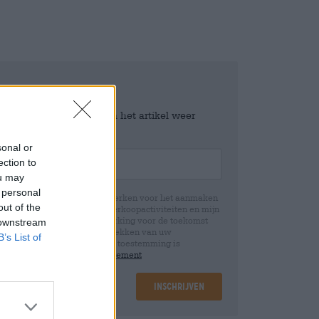
e worden gehouden zodra het artikel weer
sonal or
ection to
ou may
 personal
jn persoonsgegevens te verwerken voor het aanmaken
out of the
icht en controle over mijn verkoopactiviteiten en mijn
emming te allen tijde met werking voor de toekomst
 downstream
 Wij informeren u dat het intrekken van uw
B’s List of
rwerking die op basis van uw toestemming is
 u in onze
data protection statement
Inschrijven