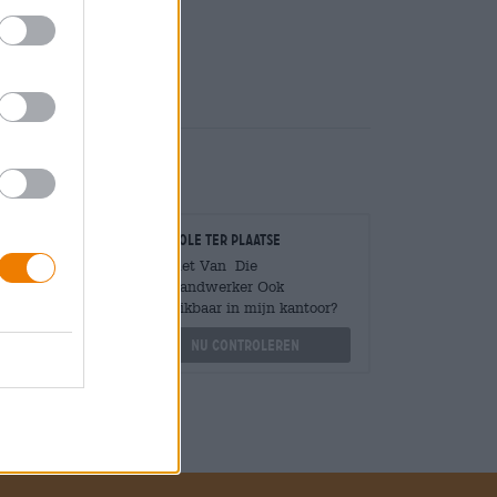
Deponeren
€ 0,08
Controle ter plaatse
Is Violet Van Die
Brauhandwerker Ook
Mengen
beschikbaar in mijn kantoor?
?
Nu controleren
othek.de