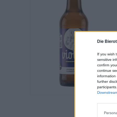
Die Biero
If you wish 
sensitive in
confirm you
continue se
information 
further disc
participants
Downstream 
Persona