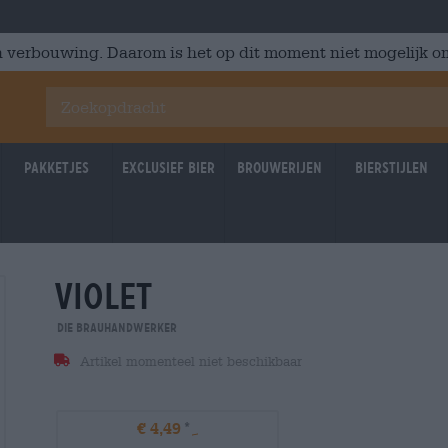
 verbouwing. Daarom is het op dit moment niet mogelijk om
Pakketjes
Exclusief Bier
Brouwerijen
Bierstijlen
violet
Die Brauhandwerker
Artikel momenteel niet beschikbaar
€ 4,49