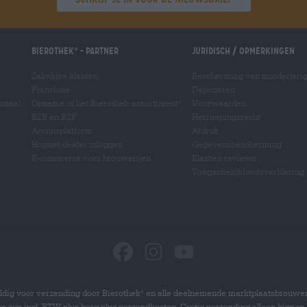
Bierothek
- Partner
Juridisch / Opmerkingen
®
Zakelijke klanten
Bescherming van minderjari
Franchise
Deponeren
ionaal
Opname in het Bierothek-assortiment
Voorwaarden
®
B2B en B2F
Herroepingsrecht
Accijnsplatform
Afdruk
Hopnet-dealer inloggen
Gegevensbescherming
E-commerce voor brouwerijen
Klanten-reviews
Toegankelijkheidsverklaring
dig voor verzending door Bierothek
en alle deelnemende marktplaatsbrouwer
®
zen zijn incl. BTW plus borg plus verzendkosten. Gratis verzending alleen binnen 