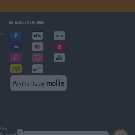
Betalingsmethoden
gen
ijen
Duitsland.