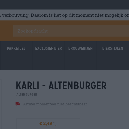
 verbouwing. Daarom is het op dit moment niet mogelijk om
Pakketjes
Exclusief Bier
Brouwerijen
Bierstijlen
karli - altenburger
Altenburger
Artikel momenteel niet beschikbaar
€ 2,49