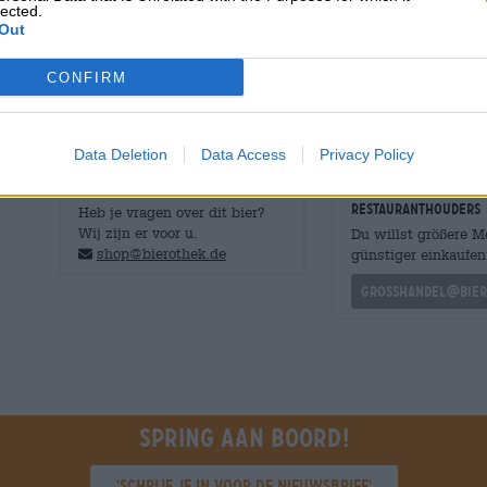
lected.
luchtige lading sneeuwwit schuim. De smaak is zijdeza
Out
graantonen. Een fris vleugje hop zorgt voor contrast en
met de milde zoetheid van de mout.
CONFIRM
Data Deletion
Data Access
Privacy Policy
GRATIS BIERCONSULT
handelaren of
restauranthouders
Heb je vragen over dit bier?
Wij zijn er voor u.
Du willst größere 
shop@bierothek.de
günstiger einkaufen
grosshandel@bier
Spring aan boord!
'Schrijf je in voor de nieuwsbrief'