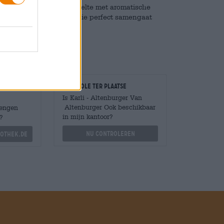
cht en omhult het gehemelte met aromatische
 een subtiele bitterheid die perfect samengaat
Controle ter plaatse
Is Karli - Altenburger Van
Altenburger Ook beschikbaar
Mengen
in mijn kantoor?
?
Nu controleren
othek.de