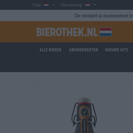
Skip to main content
Dutch
Nederland
Taal:
Verzending:
De winkel is momenteel in
Alle bieren
Abonnementen
Nieuwe hits