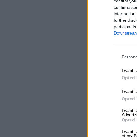
confirm you
continue se
information 
further disc
participants
Downstream 
Persona
I want t
Opted 
I want t
Opted 
I want 
Advertis
Opted 
I want t
of my P