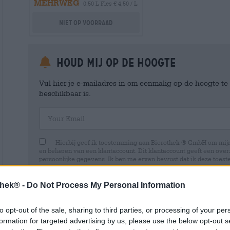
MEHRWEG
0,50 L Fles € 4,50 / L
Niet op voorraad
Houd mij op de hoogte
Vul hier je e-mailadres in om eenmalig op de hoogte t
beschikbaar is.
Your Email
Hierbij geef ik toestemming aan Bierothek ® GmbH om mi
en beheren van een klantaccount. Dit klantaccount geeft een overz
persoonlijke gegevens. Ik ben me ervan bewust dat ik deze toest
kan intrekken door een e-mail te sturen naar shop@bierothek.de.
toestemming geen invloed heeft op de rechtmatigheid van de ve
uitgevoerd tot het moment van intrekking. Meer informatie vindt
thek® -
Do Not Process My Personal Information
to opt-out of the sale, sharing to third parties, or processing of your per
formation for targeted advertising by us, please use the below opt-out s