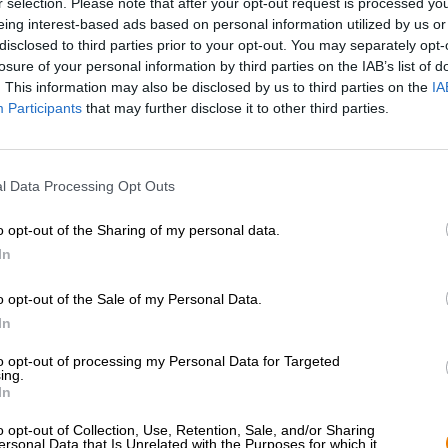
r selection. Please note that after your opt-out request is processed y
* Prijzen zijn inclusief wettelijke BTW. Plus
Scheepvaart
plus
eing interest-based ads based on personal information utilized by us or
* Prijzen zijn inclusief accijns
disclosed to third parties prior to your opt-out. You may separately opt-
losure of your personal information by third parties on the IAB’s list of
. This information may also be disclosed by us to third parties on the
IA
Omschrijving
Info
Beoordelingen
(0)
Participants
that may further disclose it to other third parties.
Brouwerij Altenburger heeft een klassiek assortiment: He
l Data Processing Opt Outs
steunpilaren van het Duitse bierlandschap en zijn de fav
passen perfect bij de lokale keuken en vullen hartige g
Altenburger komt uit de gelijknamige stad in Thüringen
o opt-out of the Sharing of my personal data.
vormen op Rostbratwurst met zuurkool, rollades met kno
In
bier. Met hun uitgebalanceerde harmonie van hop en 
brouwstukken perfect het aroma van hartige gerechten e
o opt-out of the Sale of my Personal Data.
In
Om hun assortiment compleet te maken, brachten de bro
traditionele bierstijl vult het assortiment perfect aan. H
to opt-out of processing my Personal Data for Targeted
was een van de eerste meesterbrouwers van de brouwerij
ing.
de dag van vandaag zijn relevantie niet heeft verloren. 
In
en scoort met een volle body en een overvloed aan zac
o opt-out of Collection, Use, Retention, Sale, and/or Sharing
Het kelderbier presenteert zich in een glanzende goudt
ersonal Data that Is Unrelated with the Purposes for which it