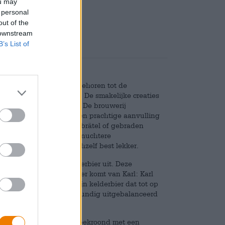
ou may
Deponeren
€ 0,15
 personal
out of the
 downstream
B’s List of
lles, Bock, Pils en Co. behoren tot de
orieten van de Duitsers. De smakelijke creaties
erechten uitstekend aan. De brouwerij
 en brouwt bieren die een prachtige aanvulling
edels en rode kool, Rostbrätel of gebraden
mout complementeren de nuchtere
n smaken ze ook op zichzelf best lekker.
uwers onlangs een Kellerbier uit. Deze
et recept voor de klassieker komt van Karl: Karl
 en ontwikkelde een fijn kelderbier dat tot op
Zijn interpretatie is vakkundig uitgebalanceerd
hte mouttonen.
int in het glas en wordt bekroond met een