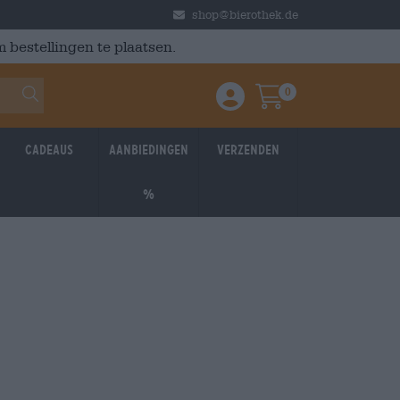
shop@bierothek.de
 bestellingen te plaatsen.
0
Einloggen / Anmelden
Warenkorb
Cadeaus
Aanbiedingen
Verzenden
%