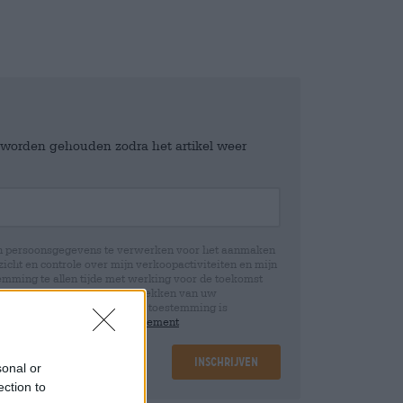
e worden gehouden zodra het artikel weer
jn persoonsgegevens te verwerken voor het aanmaken
icht en controle over mijn verkoopactiviteiten en mijn
emming te allen tijde met werking voor de toekomst
 Wij informeren u dat het intrekken van uw
rwerking die op basis van uw toestemming is
 u in onze
data protection statement
Inschrijven
sonal or
ection to