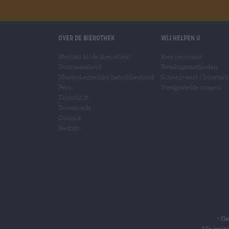
Over de Bierothek
Wij helpen u
Werken bij de Bierothek
Bier seminars
®
Duurzaamheid
Betalingsmethoden
Maatschappelijke betrokkenheid
Scheepvaart
/
Internat
Pers
Veelgestelde vragen
Tijdschrift
Downloads
Contact
Bedrijfs
Gel
*
Alle prij