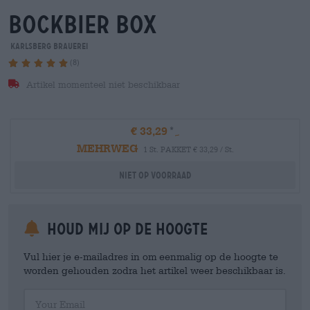
bockbier box
Karlsberg Brauerei
(8)
Artikel momenteel niet beschikbaar
€ 33,29
MEHRWEG
1 St. PAKKET € 33,29 / St.
Niet op voorraad
Houd mij op de hoogte
Vul hier je e-mailadres in om eenmalig op de hoogte te
worden gehouden zodra het artikel weer beschikbaar is.
Your Email