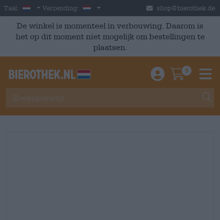
Skip to main content
Dutch
Nederland
Taal:
Verzending:
shop@bierothek.de
De winkel is momenteel in verbouwing. Daarom is
het op dit moment niet mogelijk om bestellingen te
plaatsen.
0
Einloggen / An
Warenkor
M