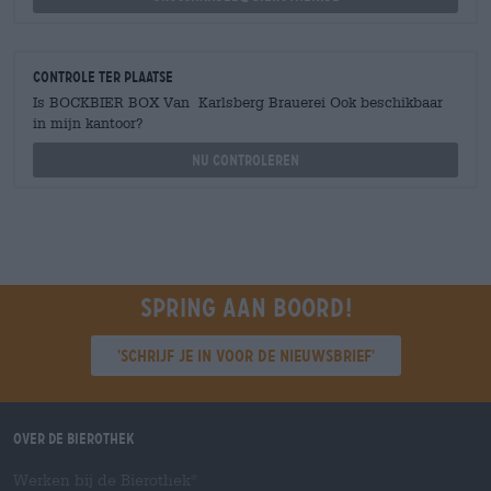
Controle ter plaatse
Is BOCKBIER BOX Van Karlsberg Brauerei Ook beschikbaar
in mijn kantoor?
Nu controleren
Spring aan boord!
'Schrijf je in voor de nieuwsbrief'
Over de Bierothek
Werken bij de Bierothek
®