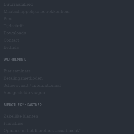
Duurzaamheid
Maatschappelijke betrokkenheid
Pers
Tijdschrift
Downloads
Contact
Bedrijfs
Wij helpen u
Bier seminars
Betalingsmethoden
Scheepvaart
/
Internationaal
Veelgestelde vragen
Bierothek
- Partner
®
Zakelijke klanten
Franchise
Opname in het Bierothek-assortiment
®