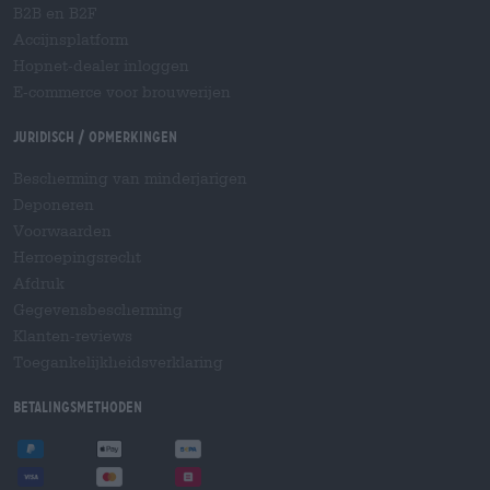
B2B en B2F
Accijnsplatform
Hopnet-dealer inloggen
E-commerce voor brouwerijen
Juridisch / Opmerkingen
Bescherming van minderjarigen
Deponeren
Voorwaarden
Herroepingsrecht
Afdruk
Gegevensbescherming
Klanten-reviews
Toegankelijkheidsverklaring
Betalingsmethoden