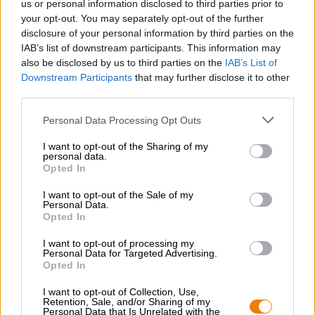
us or personal information disclosed to third parties prior to
hun nieuwste onderscheiding en verwennen ze je niet
your opt-out. You may separately opt-out of the further
alleen met 9 flessen Strong Bock, maar hebben ze ook een
disclosure of your personal information by third parties on the
hele reeks kleine verrassingen in petto: de twee
IAB’s list of downstream participants. This information may
bierpullen van 0,33 l, de elegante flesopener en de
also be disclosed by us to third parties on the
IAB’s List of
bijpassende bierviltjes. Naast deze gadgets ontvang je
ook een autosticker waarmee je je liefde voor heerlijk
Downstream Participants
that may further disclose it to other
bockbier aan de wereld kunt laten zien, een awardposter
third parties.
voor in je huiskamer, een zakje mout, flyers en een
drankenkaart van de brouwerij.
Personal Data Processing Opt Outs
I want to opt-out of the Sharing of my
personal data.
Inhoud van de Bockbier Box:
Opted In
2x Karlsberg stenen kannen van elk 0,33l
I want to opt-out of the Sale of my
Personal Data.
9x flessen Karlsberg Starkes Bock 0,33l
Opted In
(inbegrepen in de prijs: borgwaarde van € 0,72)
I want to opt-out of processing my
Personal Data for Targeted Advertising.
1x Karlsberg flesopener
Opted In
1x Karlsberg autosticker
I want to opt-out of Collection, Use,
Retention, Sale, and/or Sharing of my
11x Karlsberg bierviltjes
Personal Data that Is Unrelated with the