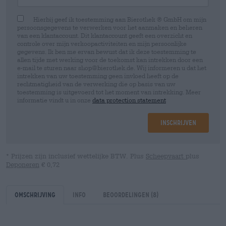
Hierbij geef ik toestemming aan Bierothek ® GmbH om mijn
persoonsgegevens te verwerken voor het aanmaken en beheren
van een klantaccount. Dit klantaccount geeft een overzicht en
controle over mijn verkoopactiviteiten en mijn persoonlijke
gegevens. Ik ben me ervan bewust dat ik deze toestemming te
allen tijde met werking voor de toekomst kan intrekken door een
e-mail te sturen naar shop@bierothek.de. Wij informeren u dat het
intrekken van uw toestemming geen invloed heeft op de
rechtmatigheid van de verwerking die op basis van uw
toestemming is uitgevoerd tot het moment van intrekking. Meer
informatie vindt u in onze
data protection statement
Inschrijven
* Prijzen zijn inclusief wettelijke BTW. Plus
Scheepvaart
plus
Deponeren
€ 0,72
Omschrijving
Info
Beoordelingen
(8)