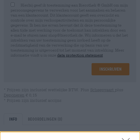
Hierbij geef ik toestemming aan Bierothek ® GmbH om mijn
persoonsgegevens te verwerken voor het aanmaken en beheren
van een klantaccount. Dit klantaccount geeft een overzicht en
controle over mijn verkoopactiviteiten en mijn persoonlijke
gegevens. Ik ben me ervan bewust dat ik deze toestemming te
allen tijde met werking voor de toekomst kan intrekken door een
e-mail te sturen naar shop@bierothek.de. Wij informeren u dat het
intrekken van uw toestemming geen invloed heeft op de
rechtmatigheid van de verwerking die op basis van uw
toestemming is uitgevoerd tot het moment van intrekking. Meer
informatie vindt u in onze
data protection statement
Inschrijven
* Prijzen zijn inclusief wettelijke BTW. Plus
Scheepvaart
plus
Deponeren
€ 0,15
* Prijzen zijn inclusief accijns
Info
Beoordelingen
(0)
Tevreden