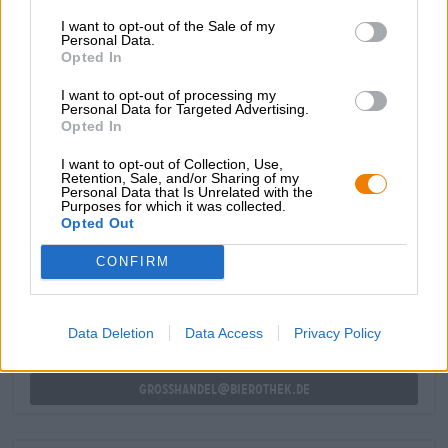
29 IBU
I want to opt-out of the Sale of my
Personal Data.
Origineel wort
Opted In
11.6 ° Plato
Ingrediënten
I want to opt-out of processing my
Water,
gerstemout
,
tarwemout
, hop, gist
Personal Data for Targeted Advertising.
Opted In
Accijns
€ 0,36
I want to opt-out of Collection, Use,
Retention, Sale, and/or Sharing of my
Personal Data that Is Unrelated with the
Purposes for which it was collected.
GRATIS BIERCONSULT
Opted Out
Heb je vragen over dit bier? Wij zijn er voor u.
CONFIRM
shop@bierothek.de
handelaren of restauranthouders
Data Deletion
Data Access
Privacy Policy
Du willst größere Mengen günstiger einkaufen?
grosshandel@bierothek.de