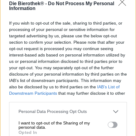
0,75 Liter Fles
Die Bierothek® -
Do Not Process My Personal
Information
Brauerei
Karlsberg Brauerei
If you wish to opt-out of the sale, sharing to third parties, or
processing of your personal or sensitive information for
Bierothek® ID
targeted advertising by us, please use the below opt-out
10400013
section to confirm your selection. Please note that after your
Gewicht
opt-out request is processed you may continue seeing
0.74kg(1.39kg met verpakking)
interest-based ads based on personal information utilized by
us or personal information disclosed to third parties prior to
Deponeren
€ 0.15
your opt-out. You may separately opt-out of the further
disclosure of your personal information by third parties on the
LMIV
IAB’s list of downstream participants. This information may
Verantwoordelijke exploitant van levensmiddelenbedrijven
(EU)
also be disclosed by us to third parties on the
IAB’s List of
Karlsberg Brauerei GmbH, Karlsbergstraße 62, 66424
Downstream Participants
that may further disclose it to other
Homburg Deutschland(DE)
third parties.
Bierregion
Deutschland
Personal Data Processing Opt Outs
Alcoholgehalte
I want to opt-out of the Sharing of my
5 % vol
personal data.
Opted In
Bittere eenheid