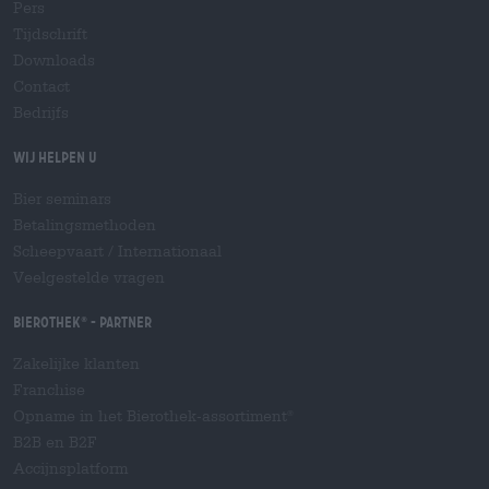
Pers
Tijdschrift
Downloads
Contact
Bedrijfs
Wij helpen u
Bier seminars
Betalingsmethoden
Scheepvaart
/
Internationaal
Veelgestelde vragen
Bierothek
- Partner
®
Zakelijke klanten
Franchise
Opname in het Bierothek-assortiment
®
B2B en B2F
Accijnsplatform