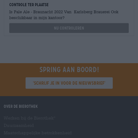
Controle ter plaatse
Is Pale Ale - Braunacht 2022 Van Karlsberg Brauerei Ook
beschikbaar in mijn kantoor?
Nu controleren
Spring aan boord!
'Schrijf je in voor de nieuwsbrief'
Over de Bierothek
Werken bij de Bierothek
®
Duurzaamheid
Maatschappelijke betrokkenheid