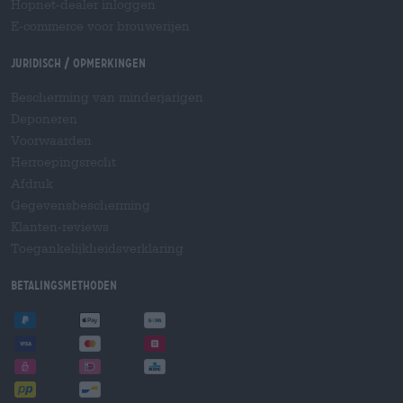
Hopnet-dealer inloggen
E-commerce voor brouwerijen
Juridisch / Opmerkingen
Bescherming van minderjarigen
Deponeren
Voorwaarden
Herroepingsrecht
Afdruk
Gegevensbescherming
Klanten-reviews
Toegankelijkheidsverklaring
Betalingsmethoden