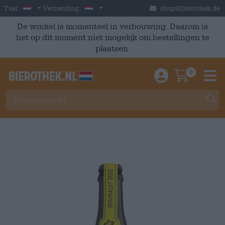
Skip to main content
Dutch
Nederland
Taal:
Verzending:
shop@bierothek.de
De winkel is momenteel in verbouwing. Daarom is
het op dit moment niet mogelijk om bestellingen te
plaatsen.
0
Einloggen / An
Warenkor
M